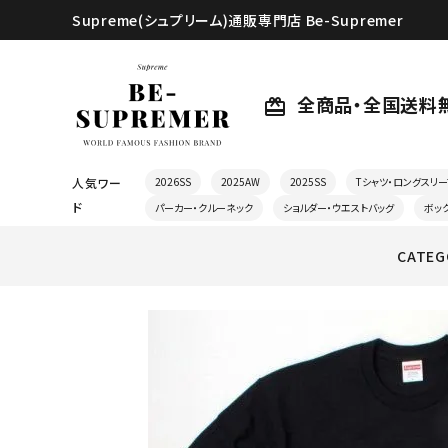
Supreme(シュプリーム)通販専門店 Be-Supremer
全商品・全国送料
card_giftcard
人気ワー
2026SS
2025AW
2025SS
Tシャツ・ロングスリー
ド
パーカー・クルーネック
ショルダー・ウエストバッグ
ボッ
CATEG
search