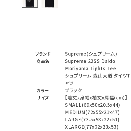
バックパック・リュック
その他バッグ類
スニーカー・ブーツ
パンツ・ショーツ
Supreme(シュプリーム)
ブランド
アクセサリー
Supreme 22SS Daido
商品名
Moriyama Tights Tee
COLLABORATION BRAND
シュプリーム 森山大道 タイツT
ャツ
SEASON
ブラック
カラー
【着丈x身幅x袖丈x肩幅(cm)】
サイズ
CONTENTS
SMALL(69x50x20.5x44)
MEDIUM(72x55x21x47)
ACCOUNT MENU
LARGE(73.5x58x22x51)
ようこそ ゲスト 様
XLARGE(77x62x23x53)