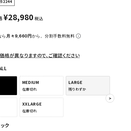
252244
¥
28,980
格
税込
なら
月々9,660円
から。分割手数料無料
価格が異なりますので、ご確認ください
ALL
MEDIUM
LARGE
在庫切れ
残りわずか
XXLARGE
在庫切れ
ラック