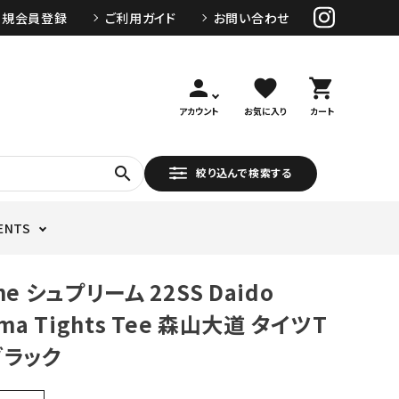
新規会員登録
ご利用ガイド
お問い合わせ
person
favorite
shopping_cart
アカウント
お気に入り
カート
search
絞り込んで検索する
ENTS
me シュプリーム 22SS Daido
ama Tights Tee 森山大道 タイツT
ブラック