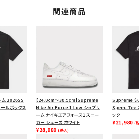
関連商品
カテゴリーから探す
コラボレーションブ
ム 2026SS
【24.0cm～30.5cm】Supreme
Supreme 
 スモールボックス
Nike Air Force 1 Low シュプリ
Speed Te
rch
ーム ナイキエアフォース１スニー
ック
¥21,980
カー シューズ ホワイト
(
価格から探す
人気ワード
¥28,980
(税込)
2026SS
2025AW
2025S