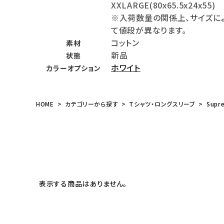
XXLARGE(80x65.5x24x55)
meeting_room
person
ログイン
会員登録
※入荷数量の関係上、サイズに
て値段が異なります。
コットン
素材
Follow us
新品
状態
ホワイト
カラーオプション
HOME
カテゴリーから探す
Tシャツ・ロングスリーブ
Supr
表示する商品はありません。