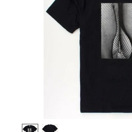
Supreme
シュプリー
ム 22SS
¥26,980
Daido
(税込)
Moriyam
a Tights
Tee 森山
大道 タイ
ツTシャツ
ブラック
NEW ITEMS
CATEGORY
Tシャツ・ロングスリーブ
パーカー・トレーナー
ジャケット・アウター
キャップ・ハット
ニット帽・ビーニー