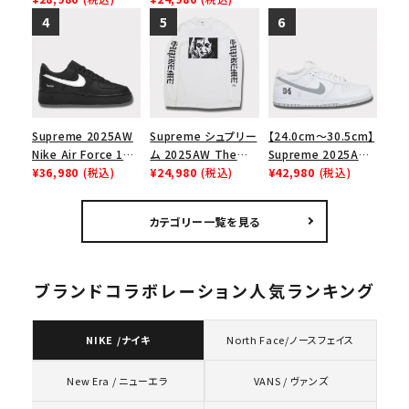
ウズチョークロゴTシ
リーム ナイキエアフォ
バウンティハンタース
ャツ ホワイト
ース１スニーカー シ
カルズTシャツ ブラッ
ューズ ホワイト
ク 黒
Supreme 2025AW
Supreme シュプリー
【24.0cm～30.5cm】
Nike Air Force 1
ム 2025AW The
Supreme 2025AW
Low シュプリーム ナ
¥36,980
(税込)
Exorcist Mother
¥24,980
(税込)
Nike SB Dunk Low
¥42,980
(税込)
イキエアフォース１ス
L/S Tee エクソシス
ナイキ SB ダンク ロ
ニーカー シューズ ブ
ト マザー ロングスリ
ー スニーカー ホワイ
カテゴリー一覧を見る
ラック
ーブTシャツ ホワイ
ト
ト
ブランドコラボレーション人気ランキング
NIKE /ナイキ
North Face/ノースフェイス
VANS / ヴァンズ
New Era / ニューエラ