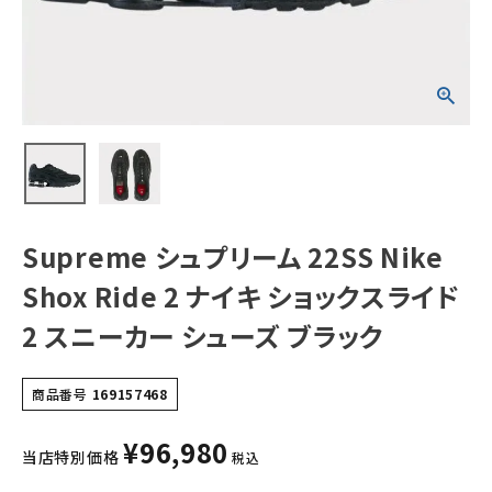
ョックスライド2 ス
ニーカー シューズ
ブラック
NEW ITEMS
CATEGORY
Tシャツ・ロングスリーブ
パーカー・トレーナー
ジャケット・アウター
Supreme シュプリーム 22SS Nike
キャップ・ハット
Shox Ride 2 ナイキ ショックスライド
ニット帽・ビーニー
2 スニーカー シューズ ブラック
バックパック・リュック
商品番号
169157468
その他バッグ類
¥
96,980
スニーカー・ブーツ
当店特別価格
税込