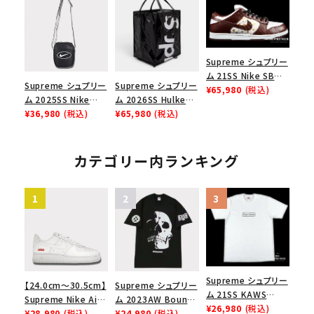
ース１スニーカー シ
Low AF1 シュプリー
メゾンマルジェラボッ
ューズ ホワイト
ムグッドイナフ ナイキ
クスロゴTシャツ ホ
エアフォース１スニー
ワイト 白
カー シューズ ホワイ
Supreme シュプリー
ト
ム 21SS Nike SB
Supreme シュプリー
Supreme シュプリー
Dunk Low ナイキSB
¥65,980
(税込)
ム 2025SS Nike
ム 2026SS Hulken
ダンクロウ スニーカ
Leather Shoulder
¥36,980
(税込)
Rolling Tote
¥65,980
(税込)
ー ブラウン
Bag ナイキレザーシ
Bag ハルケン ロー
ョルダーバッグ ブラッ
リングトートバッグ
ク 黒
ブラック
カテゴリー内ランキング
Supreme シュプリー
【24.0cm～30.5cm】
Supreme シュプリー
ム 21SS KAWS
Supreme Nike Air
ム 2023AW Bounty
Chalk Logo Tee カ
¥26,980
(税込)
Force 1 Low シュプ
¥28,980
(税込)
Hunter Skulls Tee
¥24,980
(税込)