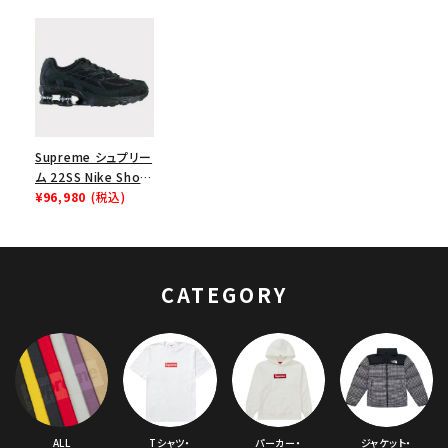
Supreme シュプリー
ム 22SS Nike Shox
Ride 2 ナイキ ショッ
¥96,980
(税込)
クスライド2 スニーカ
ー シューズ ブラック
CATEGORY
ALL
Tシャツ・
パーカー・
ジャケット・