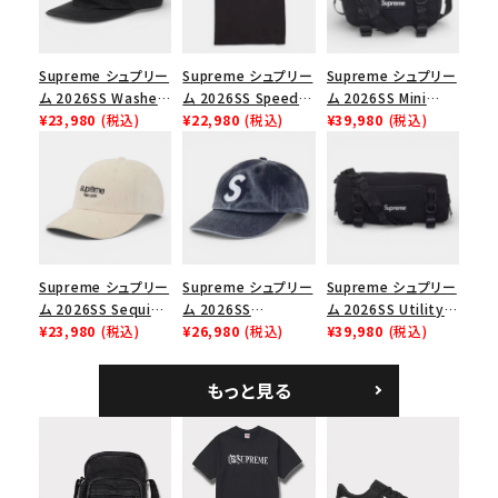
並び順
Supreme シュプリー
Supreme シュプリー
Supreme シュプリー
ム 2026SS Washed
ム 2026SS Speed
ム 2026SS Mini
価格から探す
Chino Twill Camp
¥23,980
(税込)
Tee スピードTシャツ
¥22,980
(税込)
Duffle Bag ミニダッ
¥39,980
(税込)
Cap ウォッシュド チ
ブラック
フルバッグ ブラック
円 ～
円
ノツイル キャンプキャ
ップ ブラック
在庫のない商品を表示する
絞り込んで検索する
Supreme シュプリー
Supreme シュプリー
Supreme シュプリー
ム 2026SS Sequin
ム 2026SS
ム 2026SS Utility
Denim Classic
¥23,980
(税込)
Pigment Coated S
¥26,980
(税込)
Bag ユーティリティ
¥39,980
(税込)
Logo 6-Panel シ
Logo 6-Panel ピグ
バッグ ブラック
ークインデニム クラ
メントコーテッド Sロ
もっと見る
シックロゴ 6パネルキ
ゴ 6パネル ネイビー
ャップ ナチュラル