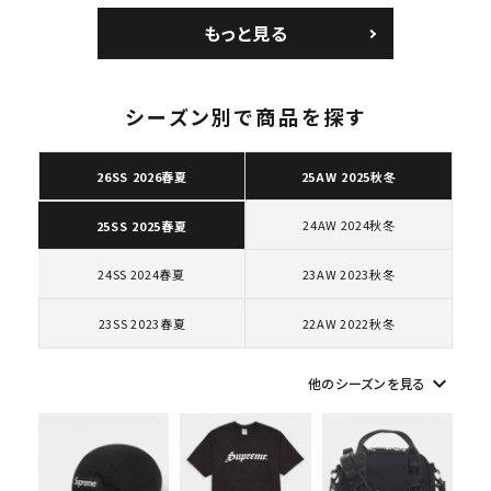
エアマックス2 CB 94
ョルダーバッグ ブラッ
もっと見る
ロー SP ホワイト
ク 黒
シーズン別で商品を探す
キーワードから探す
26SS 2026春夏
25AW 2025秋冬
search
24AW 2024秋冬
25SS 2025春夏
人気ワード
2026SS
2025AW
2025SS
Tシャツ・ロングスリーブ
キャップ・ハット
パーカー・クルーネック
24SS 2024春夏
23AW 2023秋冬
ショルダー・ウエストバッグ
ボックスロゴ
ブラックスウェット
23SS 2023春夏
22AW 2022秋冬
カテゴリーから探す
keyboard_arrow_down
他のシーズンを見る
コラボレーションブランドから探す
シーズンから探す