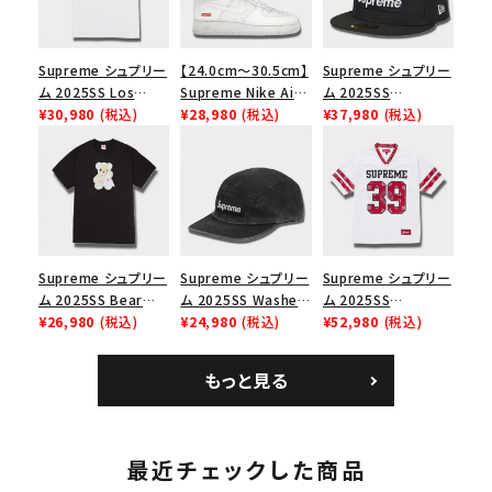
Supreme シュプリー
【24.0cm～30.5cm】
Supreme シュプリー
ム 2025SS Los
Supreme Nike Air
ム 2025SS
Angeles Fire Relief
¥30,980
(税込)
Force 1 Low シュプ
¥28,980
(税込)
Championship Box
¥37,980
(税込)
Box Logo Tee ファ
リーム ナイキエアフォ
Logo New Era Cap
イヤーリリーフボック
ース１スニーカー シ
チャンピオンシップボ
スロゴTシャツ ホワ
ューズ ホワイト
ックスロゴニューエラ
イト 白
キャップ ブラック 黒
Supreme シュプリー
Supreme シュプリー
Supreme シュプリー
ム 2025SS Bear
ム 2025SS Washed
ム 2025SS
Tee ベア Tシャツ ブ
¥26,980
(税込)
Chino Twill Camp
¥24,980
(税込)
Bandana Football
¥52,980
(税込)
ラック 黒
Cap ウォッシュチノツ
Jersey バンダナ フッ
イルキャンプキャップ
トボール ジャージ ホ
もっと見る
ブラック 黒
ワイト
最近チェックした商品