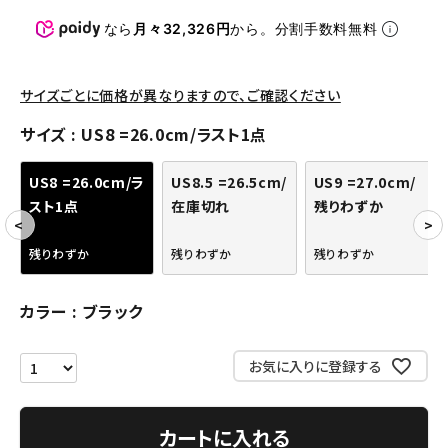
パンツ・ショーツ
なら
月々32,326円
から。分割手数料無料
アクセサリー
COLLABORATION BRAND
サイズごとに価格が異なりますので、ご確認ください
サイズ
US8 =26.0cm/ラスト1点
SEASON
US8 =26.0cm/ラ
US8.5 =26.5cm/
US9 =27.0cm/
CONTENTS
スト1点
在庫切れ
残りわずか
ACCOUNT MENU
残りわずか
残りわずか
残りわずか
ようこそ ゲスト 様
カラー
ブラック
meeting_room
person
ログイン
会員登録
お気に入りに登録する
Follow us
カートに入れる