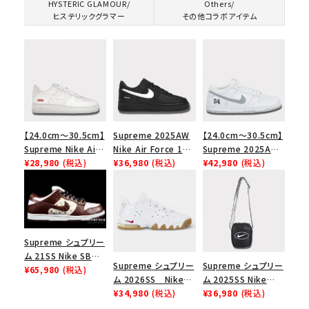
HYSTERIC GLAMOUR/
Others/
ヒステリックグラマー
その他コラボアイテム
【24.0cm～30.5cm】
Supreme 2025AW
【24.0cm～30.5cm】
Supreme Nike Air
Nike Air Force 1
Supreme 2025AW
Force 1 Low シュプ
¥28,980
(税込)
Low シュプリーム ナ
¥36,980
(税込)
Nike SB Dunk Low
¥42,980
(税込)
リーム ナイキエアフォ
イキエアフォース１ス
ナイキ SB ダンク ロ
ース１スニーカー シ
ニーカー シューズ ブ
ー スニーカー ホワイ
ューズ ホワイト
ラック
ト
Supreme シュプリー
ム 21SS Nike SB
Supreme シュプリー
Supreme シュプリー
Dunk Low ナイキSB
¥65,980
(税込)
ム 2026SS Nike
ム 2025SS Nike
ダンクロウ スニーカ
SB Air Max 2 CB 94
¥34,980
(税込)
Leather Shoulder
¥36,980
(税込)
ー ブラウン
Low SP ナイキ SB
Bag ナイキレザーシ