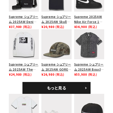
Supreme シュプリー
Supreme シュプリー
Supreme 2025AW
ム 2025AW Denim
ム 2025AW Skull
Nike Air Force 1
Shoulder Bag デニ
¥37,980
(税込)
Tee スカル Tシャツ
¥20,980
(税込)
Low シュプリーム ナ
¥36,980
(税込)
ム ショルダーバッグ
ブラック
イキエアフォース１ス
ブラック
ニーカー シューズ ブ
ラック
Supreme シュプリー
Supreme シュプリー
Supreme シュプリー
ム 2025AW The
ム 2025AW GORE-
ム 2025AW Boucle
Exorcist Mother
¥24,980
(税込)
TEX Zip Pocket
¥26,980
(税込)
Baseball Jersey ブ
¥55,980
(税込)
L/S Tee エクソシス
Camp Cap ゴアテッ
ークレ ベースボール
ト マザー ロングスリ
クス ジップ ポケット
ジャージ ブラック
もっと見る
ーブTシャツ ホワイ
キャンプ キャップ リ
ト
アルツリーAPカモ