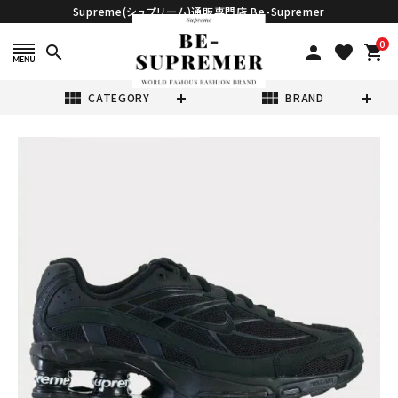
Supreme(シュプリーム)通販専門店 Be-Supremer
0
search
person
favorite
shopping_cart
view_module
view_module
CATEGORY
BRAND
search
Supreme シュプ
リーム 22SS
Nike Shox
¥96,980
(税込)
Ride 2 ナイキ シ