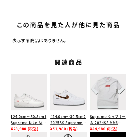
この商品を見た人が他に見た商品
表示する商品はありません。
関連商品
【24.0cm～30.5cm】
【24.0cm～30.5cm】
Supreme シュプリー
Supreme Nike Air
2025SS Supreme
ム 2024SS MM6
Force 1 Low シュプ
¥28,980
(税込)
GOODENOUGH
¥51,980
(税込)
Maison Margiela
¥44,980
(税込)
リーム ナイキエアフォ
Nike Air Force 1
Box Logo Tee MM6