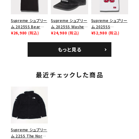
Supreme シュプリー
Supreme シュプリー
Supreme シュプリー
ム 2025SS Bear
ム 2025SS Washed
ム 2025SS
Tee ベア Tシャツ ブ
¥26,980
(税込)
Chino Twill Camp
¥24,980
(税込)
Bandana Football
¥52,980
(税込)
ラック 黒
Cap ウォッシュチノツ
Jersey バンダナ フッ
イルキャンプキャップ
トボール ジャージ ホ
もっと見る
ブラック 黒
ワイト
最近チェックした商品
Supreme シュプリー
ム 22SS The North