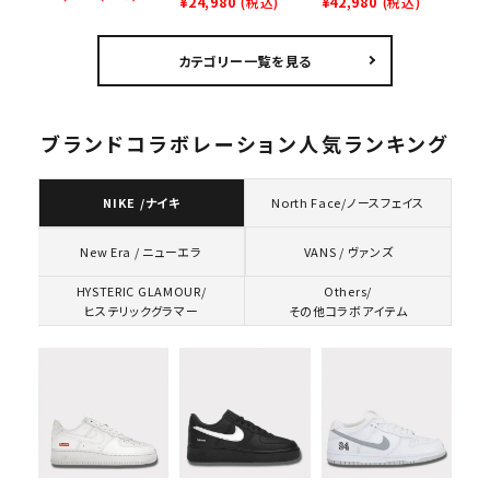
Exorcist Mother
¥24,980
(税込)
Nike SB Dunk Low
¥42,980
(税込)
ウズチョークロゴTシ
L/S Tee エクソシス
ナイキ SB ダンク ロ
ャツ ホワイト
ト マザー ロングスリ
ー スニーカー ホワイ
カテゴリー一覧を見る
ーブTシャツ ホワイ
ト
ト
ブランドコラボレーション人気ランキング
NIKE /ナイキ
North Face/ノースフェイス
VANS / ヴァンズ
New Era / ニューエラ
HYSTERIC GLAMOUR/
Others/
ヒステリックグラマー
その他コラボアイテム