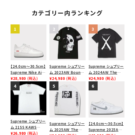
リングトートバッグ
ース１スニーカー シ
ープ レッド
ブラック
ューズ ブラック
カテゴリー内ランキング
【24.0cm～30.5cm】
Supreme シュプリー
Supreme シュプリー
Supreme Nike Air
ム 2023AW Bounty
ム 2024AW The
Force 1 Low シュプ
¥28,980
(税込)
Hunter Skulls Tee
¥24,980
(税込)
North Face S/S
¥24,980
(税込)
リーム ナイキエアフォ
バウンティハンタース
Top Tee ノースフェ
ース１スニーカー シ
カルズTシャツ ブラッ
イスショートスリーブ
ューズ ホワイト
ク 黒
トップTシャツ ブラッ
ク 黒
Supreme シュプリー
Supreme シュプリー
【24.0cm～30.5cm】
ム 21SS KAWS
ム 2025AW The
Supreme 2025AW
Chalk Logo Tee カ
¥26,980
(税込)