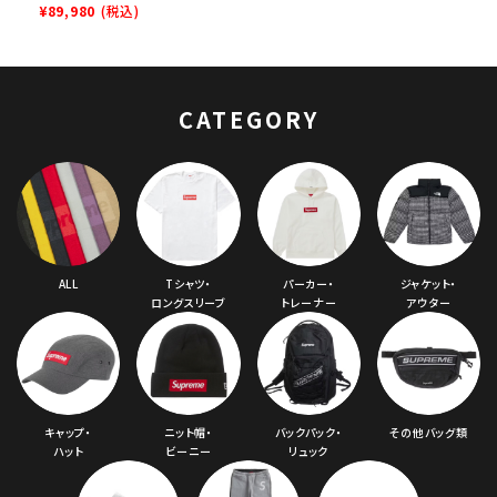
Face Trekking
¥89,980
(税込)
Convertible
Jacket ノースフェイ
ストレッキングジャケ
ット ブラック
CATEGORY
ALL
Tシャツ・
パーカー・
ジャケット・
ロングスリーブ
トレーナー
アウター
キャップ・
ニット帽・
バックパック・
その他バッグ類
ハット
ビーニー
リュック