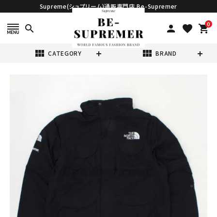
Supreme(シュプリーム)通販専門店 Be-Supremer
0
search
person
favorite
shopping_cart
view_module
view_module
CATEGORY
BRAND
search
Supreme シュプ
リーム 22SS
The North
¥89,980
(税込)
Face Trekking