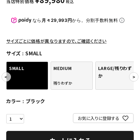
当店特別価格
税込
パンツ・ショーツ
アクセサリー
なら
月々29,993円
から。分割手数料無料
COLLABORATION BRAND
サイズごとに価格が異なりますので、ご確認ください
SEASON
サイズ
SMALL
CONTENTS
SMALL
MEDIUM
LARGE/残りわず
か
ACCOUNT MENU
残りわずか
ようこそ ゲスト 様
カラー
ブラック
meeting_room
person
ログイン
会員登録
お気に入りに登録する
Follow us