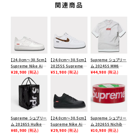
関連商品
【24.0cm～30.5cm】
【24.0cm～30.5cm】
Supreme シュプリー
Supreme Nike Air
2025SS Supreme
ム 2024SS MM6
Force 1 Low シュプ
¥28,980
(税込)
GOODENOUGH
¥51,980
(税込)
Maison Margiela
¥44,980
(税込)
リーム ナイキエアフォ
Nike Air Force 1
Box Logo Tee MM6
ース１スニーカー シ
Low AF1 シュプリー
メゾンマルジェラボッ
ューズ ホワイト
ムグッドイナフ ナイキ
クスロゴTシャツ ホ
エアフォース１スニー
ワイト 白
カー シューズ ホワイ
ト
Supreme シュプリー
【24.0cm～30.5cm】
Supreme シュプリー
ム 2026SS Hulken
Supreme Nike Air
ム 2026SS Nichiban
Rolling Tote
¥65,980
(税込)
Force 1 Low シュプ
¥29,980
(税込)
Packing Tape ニ
¥10,980
(税込)
Bag ハルケン ロー
リーム ナイキエアフォ
チバン パッキングテ