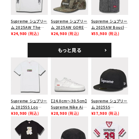
Supreme シュプリー
Supreme シュプリー
Supreme シュプリー
ム 2025AW The
ム 2025AW GORE-
ム 2025AW Boucle
Exorcist Mother
¥24,980
(税込)
TEX Zip Pocket
¥26,980
(税込)
Baseball Jersey ブ
¥55,980
(税込)
L/S Tee エクソシス
Camp Cap ゴアテッ
ークレ ベースボール
ト マザー ロングスリ
クス ジップ ポケット
ジャージ ブラック
もっと見る
ーブTシャツ ホワイ
キャンプ キャップ リ
ト
アルツリーAPカモ
Supreme シュプリー
【24.0cm～30.5cm】
Supreme シュプリー
ム 2025SS Los
Supreme Nike Air
ム 2025SS
Angeles Fire Relief
¥30,980
(税込)
Force 1 Low シュプ
¥28,980
(税込)
Championship Box
¥37,980
(税込)
Box Logo Tee ファ
リーム ナイキエアフォ
Logo New Era Cap
イヤーリリーフボック
ース１スニーカー シ
チャンピオンシップボ
スロゴTシャツ ホワ
ューズ ホワイト
ックスロゴニューエラ
イト 白
キャップ ブラック 黒