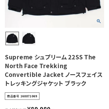
Convertible
Jacket ノースフ
ェイストレッキン
グジャケット ブラ
NEW ITEMS
ック
CATEGORY
Tシャツ・ロングスリーブ
パーカー・トレーナー
ジャケット・アウター
Supreme シュプリーム 22SS The
キャップ・ハット
North Face Trekking
ニット帽・ビーニー
Convertible Jacket ノースフェイス
トレッキングジャケット ブラック
バックパック・リュック
その他バッグ類
商品番号
168871069
スニーカー・ブーツ
¥
89,980