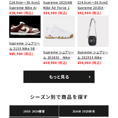
【24.0cm～30.5cm】
Supreme 2025AW
【24.0cm～30.5cm】
Supreme Nike Air
Nike Air Force 1
Supreme 2025AW
Force 1 Low シュプ
¥28,980
(税込)
Low シュプリーム ナ
¥36,980
(税込)
Nike SB Dunk Low
¥42,980
(税込)
リーム ナイキエアフォ
イキエアフォース１ス
ナイキ SB ダンク ロ
ース１スニーカー シ
ニーカー シューズ ブ
ー スニーカー ホワイ
ューズ ホワイト
ラック
ト
Supreme シュプリー
ム 21SS Nike SB
Supreme シュプリー
Supreme シュプリー
Dunk Low ナイキSB
¥65,980
(税込)
ム 2026SS Nike
ム 2025SS Nike
ダンクロウ スニーカ
SB Air Max 2 CB 94
¥34,980
(税込)
Leather Shoulder
¥36,980
(税込)
ー ブラウン
Low SP ナイキ SB
Bag ナイキレザーシ
エアマックス2 CB 94
ョルダーバッグ ブラッ
キーワードから探す
もっと見る
ロー SP ホワイト
ク 黒
search
人気ワード
2026SS
2025AW
2025SS
Tシャツ・ロングスリーブ
シーズン別で商品を探す
キャップ・ハット
パーカー・クルーネック
ショルダー・ウエストバッグ
ボックスロゴ
ブラックスウェット
26SS 2026春夏
25AW 2025秋冬
カテゴリーから探す