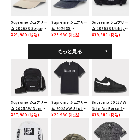
Supreme シュプリー
Supreme シュプリー
Supreme シュプリー
ム 2026SS Sequin
ム 2026SS
ム 2026SS Utility
Denim Classic
¥23,980
(税込)
Pigment Coated S
¥26,980
(税込)
Bag ユーティリティ
¥39,980
(税込)
Logo 6-Panel シ
Logo 6-Panel ピグ
バッグ ブラック
ークインデニム クラ
メントコーテッド Sロ
もっと見る
シックロゴ 6パネルキ
ゴ 6パネル ネイビー
ャップ ナチュラル
Supreme シュプリー
Supreme シュプリー
Supreme 2025AW
ム 2025AW Denim
ム 2025AW Skull
Nike Air Force 1
Shoulder Bag デニ
¥37,980
(税込)
Tee スカル Tシャツ
¥20,980
(税込)
Low シュプリーム ナ
¥36,980
(税込)
ム ショルダーバッグ
ブラック
イキエアフォース１ス
ブラック
ニーカー シューズ ブ
ラック