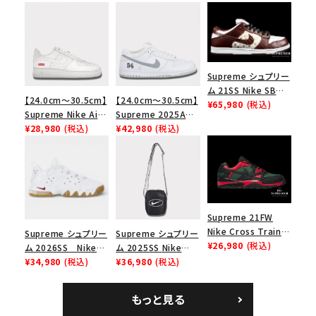
Supreme シュプリー
ム 21SS Nike SB
【24.0cm～30.5cm】
【24.0cm～30.5cm】
Dunk Low ナイキSB
¥65,980
(税込)
Supreme Nike Air
Supreme 2025AW
ダンクロウ スニーカ
Force 1 Low シュプ
¥28,980
(税込)
Nike SB Dunk Low
¥42,980
(税込)
ー ブラウン
リーム ナイキエアフォ
ナイキ SB ダンク ロ
ース１スニーカー シ
ー スニーカー ホワイ
ューズ ホワイト
ト
Supreme 21FW
Nike Cross Trainer
Supreme シュプリー
Supreme シュプリー
Low ナイキクロスト
¥26,980
(税込)
ム 2026SS Nike
ム 2025SS Nike
レイナーロウ シュー
SB Air Max 2 CB 94
¥34,980
(税込)
Leather Shoulder
¥36,980
(税込)
ズ ブラック
Low SP ナイキ SB
Bag ナイキレザーシ
エアマックス2 CB 94
ョルダーバッグ ブラッ
もっと見る
ロー SP ホワイト
ク 黒