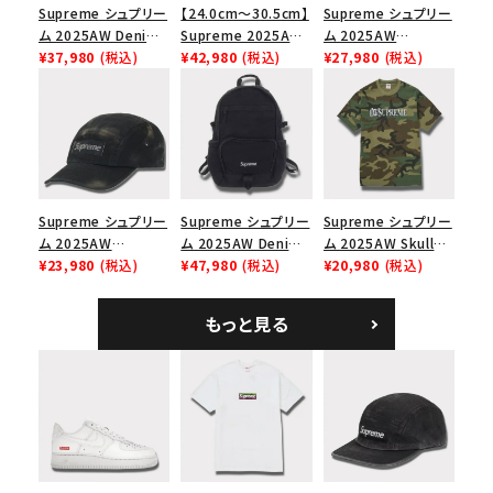
Supreme シュプリー
【24.0cm～30.5cm】
Supreme シュプリー
ム 2025AW Denim
Supreme 2025AW
ム 2025AW
Shoulder Bag デニ
¥37,980
(税込)
Nike SB Dunk Low
¥42,980
(税込)
Pigment Coated
¥27,980
(税込)
ム ショルダーバッグ
ナイキ SB ダンク ロ
2-Tone S Logo 6-
ブラック
ー スニーカー ホワイ
Panel Cap ピグメン
ト
トコーテッド 2トーン
エスロゴ 6パネルキャ
ップ ブラック
Supreme シュプリー
Supreme シュプリー
Supreme シュプリー
ム 2025AW
ム 2025AW Denim
ム 2025AW Skull
Overdyed Camp
¥23,980
(税込)
Backpack デニム バ
¥47,980
(税込)
Tee スカル Tシャ
¥20,980
(税込)
Cap オーバーダイド
ックパック ブラック
ツ ウッドランドカモ
キャンプキャップ ブ
もっと見る
ラック