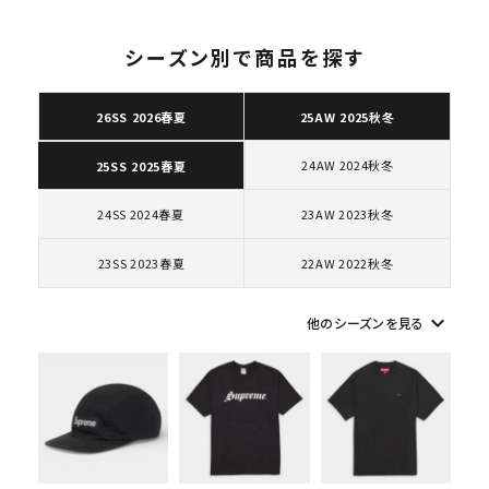
シーズン別で商品を探す
26SS 2026春夏
25AW 2025秋冬
キーワードから探す
24AW 2024秋冬
25SS 2025春夏
search
人気ワード
2026SS
2025AW
2025SS
Tシャツ・ロングスリーブ
24SS 2024春夏
23AW 2023秋冬
キャップ・ハット
パーカー・クルーネック
23SS 2023春夏
22AW 2022秋冬
ショルダー・ウエストバッグ
ボックスロゴ
ブラックスウェット
カテゴリーから探す
keyboard_arrow_down
他のシーズンを見る
コラボレーションブランドから探す
シーズンから探す