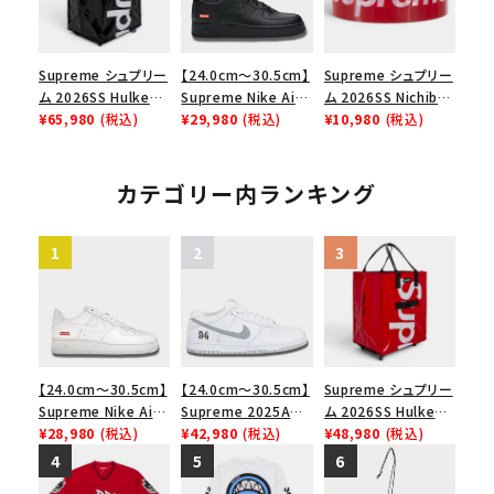
カー シューズ ホワイ
ト
Supreme シュプリー
【24.0cm～30.5cm】
Supreme シュプリー
ム 2026SS Hulken
Supreme Nike Air
ム 2026SS Nichiban
Rolling Tote
¥65,980
(税込)
Force 1 Low シュプ
¥29,980
(税込)
Packing Tape ニ
¥10,980
(税込)
Bag ハルケン ロー
リーム ナイキエアフォ
チバン パッキングテ
リングトートバッグ
ース１スニーカー シ
ープ レッド
ブラック
ューズ ブラック
カテゴリー内ランキング
【24.0cm～30.5cm】
【24.0cm～30.5cm】
Supreme シュプリー
Supreme Nike Air
Supreme 2025AW
ム 2026SS Hulken
Force 1 Low シュプ
¥28,980
(税込)
Nike SB Dunk Low
¥42,980
(税込)
Rolling Tote
¥48,980
(税込)
リーム ナイキエアフォ
ナイキ SB ダンク ロ
Bag ハルケン ロー
ース１スニーカー シ
ー スニーカー ホワイ
リングトートバッグ