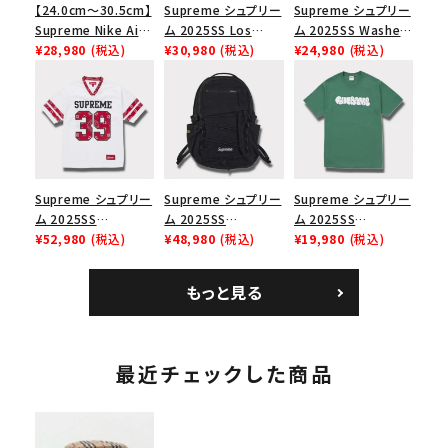
【24.0cm～30.5cm】
Supreme シュプリー
Supreme シュプリー
Supreme Nike Air
ム 2025SS Los
ム 2025SS Washed
Force 1 Low シュプ
¥28,980
(税込)
Angeles Fire Relief
¥30,980
(税込)
Chino Twill Camp
¥24,980
(税込)
リーム ナイキエアフォ
Box Logo Tee ファ
Cap ウォッシュチノツ
ース１スニーカー シ
イヤーリリーフボック
イルキャンプキャップ
ューズ ホワイト
スロゴTシャツ ホワ
ブラック 黒
イト 白
Supreme シュプリー
Supreme シュプリー
Supreme シュプリー
ム 2025SS
ム 2025SS
ム 2025SS
Bandana Football
¥52,980
(税込)
Backpack バックパッ
¥48,980
(税込)
Homerun Tee ホー
¥19,980
(税込)
Jersey バンダナ フッ
ク ブラック 黒
ムランTシャツ ライト
トボール ジャージ ホ
パイン
もっと見る
ワイト
最近チェックした商品