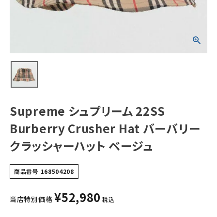
ャーハット ベージ
ュ
NEW ITEMS
CATEGORY
Tシャツ・ロングスリーブ
パーカー・トレーナー
ジャケット・アウター
Supreme シュプリーム 22SS
キャップ・ハット
Burberry Crusher Hat バーバリー
クラッシャーハット ベージュ
ニット帽・ビーニー
バックパック・リュック
商品番号
168504208
その他バッグ類
¥
52,980
当店特別価格
税込
スニーカー・ブーツ