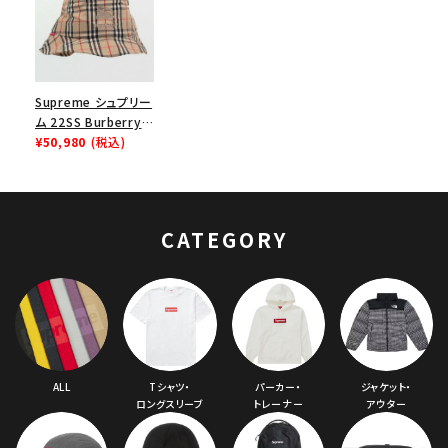
Supreme シュプリー
ム 22SS Burberry
Crusher Hat バーバ
¥50,980
(税込)
リークラッシャーハッ
ト ベージュ
CATEGORY
ALL
Tシャツ・
パーカー・
ジャケット・
ロングスリーブ
トレーナー
アウター