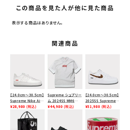
この商品を見た人が他に見た商品
表示する商品はありません。
関連商品
【24.0cm～30.5cm】
Supreme シュプリー
【24.0cm～30.5cm】
Supreme Nike Air
ム 2024SS MM6
2025SS Supreme
Force 1 Low シュプ
¥28,980
(税込)
Maison Margiela
¥44,980
(税込)
GOODENOUGH
¥51,980
(税込)
リーム ナイキエアフォ
Box Logo Tee MM6
Nike Air Force 1
ース１スニーカー シ
メゾンマルジェラボッ
Low AF1 シュプリー
ューズ ホワイト
クスロゴTシャツ ホ
ムグッドイナフ ナイキ
ワイト 白
エアフォース１スニー