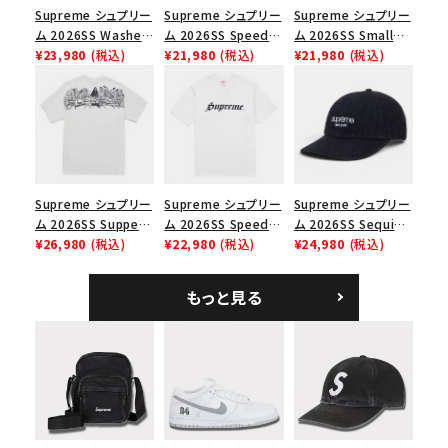
並び順
Supreme シュプリー
Supreme シュプリー
Supreme シュプリー
ム 2026SS Washed
ム 2026SS Speed
ム 2026SS Small
Chino Twill Camp
¥23,980
(税込)
Tee スピードTシャツ
¥21,980
(税込)
Box Tee スモールボ
¥21,980
(税込)
Cap ウォッシュド チ
ブラック
ックスTシャツ ブラッ
価格から探す
ノツイル キャンプキャ
ク
円 ～
円
ップ ブラック
在庫のない商品を表示する
Supreme シュプリー
Supreme シュプリー
Supreme シュプリー
絞り込んで検索する
ム 2026SS Supper
ム 2026SS Speed
ム 2026SS Sequin
Tee サパーTシャツ
¥26,980
(税込)
Tee スピードTシャツ
¥22,980
(税込)
Denim Classic
¥24,980
(税込)
ホワイト
ホワイト
Logo 6-Panel シ
ークインデニム クラ
もっと見る
シックロゴ 6パネルキ
ャップ ブラック