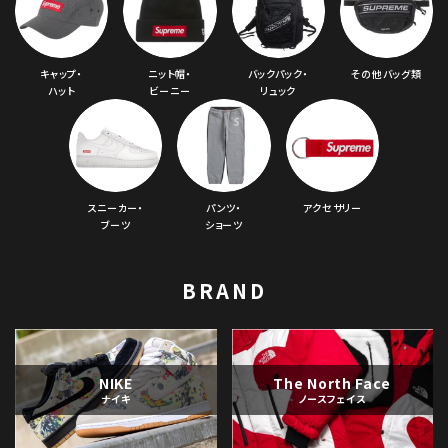
キャップ・
ニット帽・
バックパック・
その他バッグ類
ハット
ビーニー
リュック
スニーカー・
パンツ・
アクセサリー
ブーツ
ショーツ
BRAND
NIKE
The North Face
ナイキ
ノースフェイス