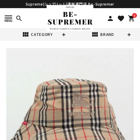
Supreme(シュプリーム)通販専門店 Be-Supremer
0
search
person
favorite
shopping_cart
view_module
view_module
CATEGORY
BRAND
search
Supreme シュプ
リーム 22SS
Burberry
¥50,980
(税込)
Crusher Hat バ
ーバリークラッシ