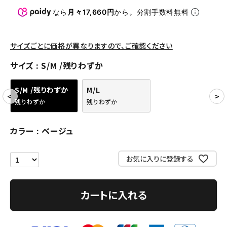
パンツ・ショーツ
なら
月々17,660円
から。分割手数料無料
アクセサリー
サイズごとに価格が異なりますので、ご確認ください
COLLABORATION BRAND
サイズ
S/M /残りわずか
SEASON
S/M /残りわずか
M/L
CONTENTS
残りわずか
残りわずか
ACCOUNT MENU
カラー
ベージュ
ようこそ ゲスト 様
お気に入りに登録する
meeting_room
person
ログイン
会員登録
カートに入れる
Follow us