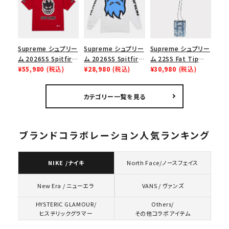
ューズ ホワイト
ト
レッド
Supreme シュプリー
Supreme シュプリー
Supreme シュプリー
ム 2026SS Spitfire
ム 2026SS Spitfire
ム 22SS Fat Tip
Football Jersey
¥55,980
(税込)
L/S Tee スピットファ
¥28,980
(税込)
Jacquard Denim
¥30,980
(税込)
スピットファイア フッ
イア ロングスリーブ
Neck Pouch ファット
トボールジャージ
Tシャツ ホワイト
チップジャガードデニ
カテゴリー一覧を見る
レッド
ムネックポーチ ブル
ー
ブランドコラボレーション人気ランキング
NIKE /ナイキ
North Face/ノースフェイス
VANS / ヴァンズ
New Era / ニューエラ
HYSTERIC GLAMOUR/
Others/
ヒステリックグラマー
その他コラボアイテム