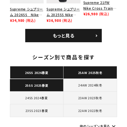
Supreme 21FW
Nike Cross Trainer
Supreme シュプリー
Supreme シュプリー
Low ナイキクロスト
¥26,980
(税込)
ム 2026SS Nike
ム 2025SS Nike
レイナーロウ シュー
SB Air Max 2 CB 94
¥34,980
(税込)
Leather Shoulder
¥36,980
(税込)
ズ ブラック
Low SP ナイキ SB
Bag ナイキレザーシ
エアマックス2 CB 94
ョルダーバッグ ブラッ
もっと見る
ロー SP ホワイト
ク 黒
シーズン別で商品を探す
キーワードから探す
search
26SS 2026春夏
25AW 2025秋冬
人気ワード
2026SS
2025AW
2025SS
Tシャツ・ロングスリーブ
キャップ・ハット
パーカー・クルーネック
24AW 2024秋冬
25SS 2025春夏
ショルダー・ウエストバッグ
ボックスロゴ
ブラックスウェット
カテゴリーから探す
24SS 2024春夏
23AW 2023秋冬
23SS 2023春夏
22AW 2022秋冬
コラボレーションブランドから探す
keyboard_arrow_down
他のシーズンを見る