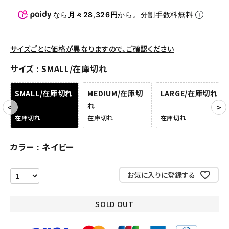
パンツ・ショーツ
なら
月々28,326円
から。分割手数料無料
アクセサリー
COLLABORATION BRAND
サイズごとに価格が異なりますので、ご確認ください
サイズ
SMALL/在庫切れ
SEASON
SMALL/在庫切れ
MEDIUM/在庫切
LARGE/在庫切れ
CONTENTS
れ
在庫切れ
在庫切れ
在庫切れ
ACCOUNT MENU
ようこそ ゲスト 様
カラー
ネイビー
meeting_room
person
ログイン
会員登録
お気に入りに登録する
Follow us
SOLD OUT