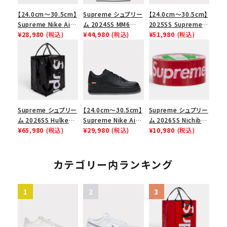
【24.0cm～30.5cm】
Supreme シュプリー
【24.0cm～30.5cm】
Supreme Nike Air
ム 2024SS MM6
2025SS Supreme
Force 1 Low シュプ
¥28,980
(税込)
Maison Margiela
¥44,980
(税込)
GOODENOUGH
¥51,980
(税込)
リーム ナイキエアフォ
Box Logo Tee MM6
Nike Air Force 1
ース１スニーカー シ
メゾンマルジェラボッ
Low AF1 シュプリー
ューズ ホワイト
クスロゴTシャツ ホ
ムグッドイナフ ナイキ
ワイト 白
エアフォース１スニー
カー シューズ ホワイ
ト
Supreme シュプリー
【24.0cm～30.5cm】
Supreme シュプリー
ム 2026SS Hulken
Supreme Nike Air
ム 2026SS Nichiban
Rolling Tote
¥65,980
(税込)
Force 1 Low シュプ
¥29,980
(税込)
Packing Tape ニ
¥10,980
(税込)
Bag ハルケン ロー
リーム ナイキエアフォ
チバン パッキングテ
リングトートバッグ
ース１スニーカー シ
ープ レッド
ブラック
ューズ ブラック
カテゴリー内ランキング