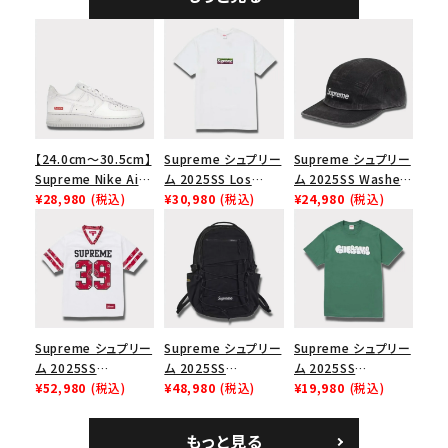
ラック
【24.0cm～30.5cm】
Supreme シュプリー
Supreme シュプリー
Supreme Nike Air
ム 2025SS Los
ム 2025SS Washed
Force 1 Low シュプ
¥28,980
(税込)
Angeles Fire Relief
¥30,980
(税込)
Chino Twill Camp
¥24,980
(税込)
リーム ナイキエアフォ
Box Logo Tee ファ
Cap ウォッシュチノツ
ース１スニーカー シ
イヤーリリーフボック
イルキャンプキャップ
ューズ ホワイト
スロゴTシャツ ホワ
ブラック 黒
イト 白
Supreme シュプリー
Supreme シュプリー
Supreme シュプリー
ム 2025SS
ム 2025SS
ム 2025SS
Bandana Football
¥52,980
(税込)
Backpack バックパッ
¥48,980
(税込)
Homerun Tee ホー
¥19,980
(税込)
Jersey バンダナ フッ
ク ブラック 黒
ムランTシャツ ライト
トボール ジャージ ホ
パイン
もっと見る
ワイト