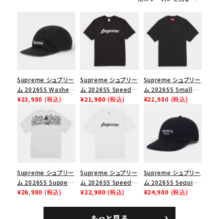
シーズンから探す
並び順
価格から探す
Supreme シュプリー
Supreme シュプリー
Supreme シュプリー
ム 2026SS Washed
ム 2026SS Speed
ム 2026SS Small
円 ～
円
Chino Twill Camp
¥23,980
(税込)
Tee スピードTシャツ
¥21,980
(税込)
Box Tee スモールボ
¥21,980
(税込)
Cap ウォッシュド チ
ブラック
ックスTシャツ ブラッ
在庫のない商品を表示する
ノツイル キャンプキャ
ク
ップ ブラック
絞り込んで検索する
Supreme シュプリー
Supreme シュプリー
Supreme シュプリー
ム 2026SS Supper
ム 2026SS Speed
ム 2026SS Sequin
Tee サパーTシャツ
¥26,980
(税込)
Tee スピードTシャツ
¥22,980
(税込)
Denim Classic
¥24,980
(税込)
ホワイト
ホワイト
Logo 6-Panel シ
ークインデニム クラ
もっと見る