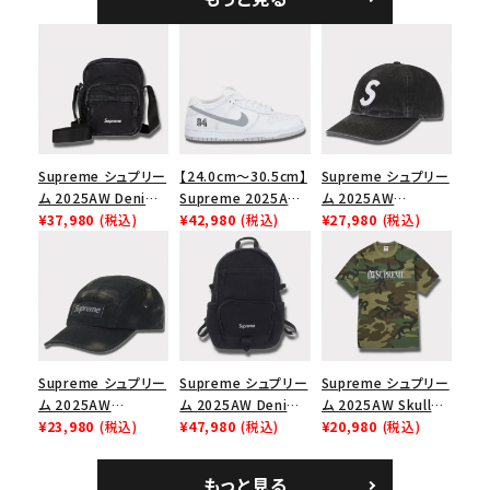
シックロゴ 6パネルキ
ャップ ブラック
Supreme シュプリー
【24.0cm～30.5cm】
Supreme シュプリー
ム 2025AW Denim
Supreme 2025AW
ム 2025AW
Shoulder Bag デニ
¥37,980
(税込)
Nike SB Dunk Low
¥42,980
(税込)
Pigment Coated
¥27,980
(税込)
ム ショルダーバッグ
ナイキ SB ダンク ロ
2-Tone S Logo 6-
ブラック
ー スニーカー ホワイ
Panel Cap ピグメン
ト
トコーテッド 2トーン
エスロゴ 6パネルキャ
ップ ブラック
Supreme シュプリー
Supreme シュプリー
Supreme シュプリー
ム 2025AW
ム 2025AW Denim
ム 2025AW Skull
Overdyed Camp
¥23,980
(税込)
Backpack デニム バ
¥47,980
(税込)
Tee スカル Tシャ
¥20,980
(税込)
Cap オーバーダイド
ックパック ブラック
ツ ウッドランドカモ
キャンプキャップ ブ
もっと見る