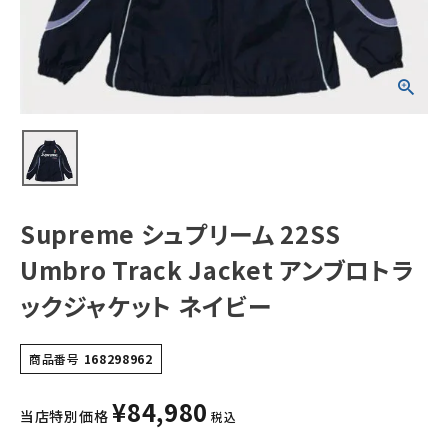
トラックジャケット
ネイビー
NEW ITEMS
CATEGORY
Tシャツ・ロングスリーブ
パーカー・トレーナー
ジャケット・アウター
Supreme シュプリーム 22SS
キャップ・ハット
Umbro Track Jacket アンブロトラ
ニット帽・ビーニー
ックジャケット ネイビー
バックパック・リュック
商品番号
168298962
その他バッグ類
¥
84,980
スニーカー・ブーツ
当店特別価格
税込