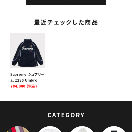
最近チェックした商品
Supreme シュプリー
ム 22SS Umbro
Track Jacket アン
¥84,980
(税込)
ブロトラックジャケッ
ト ネイビー
CATEGORY