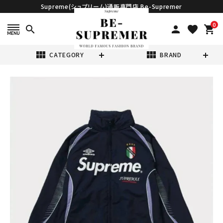
Supreme(シュプリーム)通販専門店 Be-Supremer
0
search
person
favorite
shopping_cart
view_module
view_module
CATEGORY
BRAND
search
Supreme シュプ
リーム 22SS
Umbro Track
¥84,980
(税込)
Jacket アンブロ