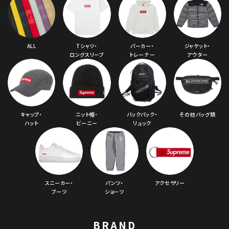
ALL
Tシャツ・
パーカー・
ジャケット・
ロングスリーブ
トレーナー
アウター
キャップ・
ニット帽・
バックパック・
その他バッグ類
ハット
ビーニー
リュック
スニーカー・
パンツ・
アクセサリー
ブーツ
ショーツ
BRAND