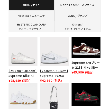
NIKE /ナイキ
North Face/ノースフェイス
VANS / ヴァンズ
New Era / ニューエラ
HYSTERIC GLAMOUR/
Others/
ヒステリックグラマー
その他コラボアイテム
Supreme シュプリー
ム 21SS Nike SB
【24.0cm～30.5cm】
【24.0cm～30.5cm】
Dunk Low ナイキSB
¥65,980
(税込)
Supreme Nike Air
Supreme 2025AW
ダンクロウ スニーカ
Force 1 Low シュプ
¥28,980
(税込)
Nike SB Dunk Low
¥42,980
(税込)
ー ブラウン
リーム ナイキエアフォ
ナイキ SB ダンク ロ
ース１スニーカー シ
ー スニーカー ホワイ
ューズ ホワイト
ト