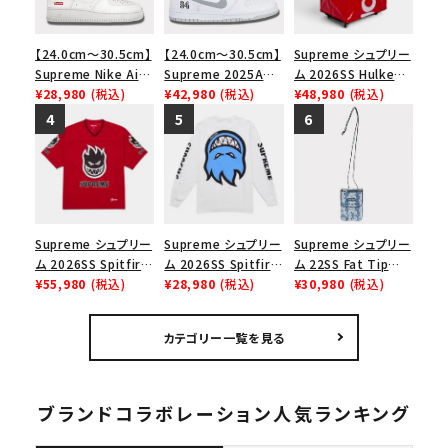
【24.0cm～30.5cm】
【24.0cm～30.5cm】
Supreme シュプリー
Supreme Nike Air
Supreme 2025AW
ム 2026SS Hulken
Force 1 Low シュプ
¥28,980
(税込)
Nike SB Dunk Low
¥42,980
(税込)
Rolling Tote
¥48,980
(税込)
リーム ナイキエアフォ
ナイキ SB ダンク ロ
Bag ハルケン ロー
ース１スニーカー シ
ー スニーカー ホワイ
リングトートバッグ
ューズ ホワイト
ト
レッド
Supreme シュプリー
Supreme シュプリー
Supreme シュプリー
ム 2026SS Spitfire
ム 2026SS Spitfire
ム 22SS Fat Tip
Football Jersey
¥55,980
(税込)
L/S Tee スピットファ
¥28,980
(税込)
Jacquard Denim
¥30,980
(税込)
スピットファイア フッ
イア ロングスリーブ
Neck Pouch ファット
トボールジャージ
Tシャツ ホワイト
チップジャガードデニ
カテゴリー一覧を見る
レッド
ムネックポーチ ブル
ー
ブランドコラボレーション人気ランキング