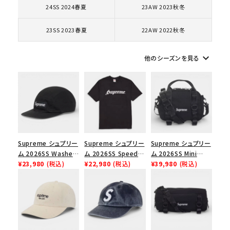
24SS 2024春夏
23AW 2023秋冬
コラボレーションブランドから探す
23SS 2023春夏
22AW 2022秋冬
シーズンから探す
keyboard_arrow_down
他のシーズンを見る
並び順
価格から探す
円 ～
円
Supreme シュプリー
Supreme シュプリー
Supreme シュプリー
在庫のない商品を表示する
ム 2026SS Washed
ム 2026SS Speed
ム 2026SS Mini
Chino Twill Camp
¥23,980
(税込)
Tee スピードTシャツ
¥22,980
(税込)
Duffle Bag ミニダッ
¥39,980
(税込)
Cap ウォッシュド チ
ブラック
フルバッグ ブラック
絞り込んで検索する
ノツイル キャンプキャ
ップ ブラック