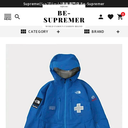
Supreme(シュプリーム)通販専門店 Be-Supremer
0
search
person
favorite
shopping_cart
view_module
view_module
CATEGORY
BRAND
search
Supreme シュプ
リーム 22SS
The North
¥119,980
Face Summit
(税込)