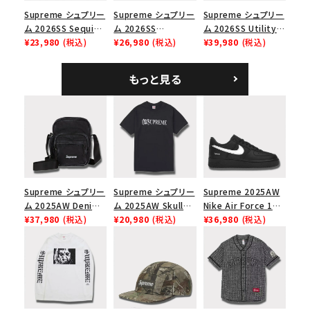
Supreme シュプリー
Supreme シュプリー
Supreme シュプリー
ム 2026SS Sequin
ム 2026SS
ム 2026SS Utility
Denim Classic
¥23,980
(税込)
Pigment Coated S
¥26,980
(税込)
Bag ユーティリティ
¥39,980
(税込)
Logo 6-Panel シ
Logo 6-Panel ピグ
バッグ ブラック
ークインデニム クラ
メントコーテッド Sロ
もっと見る
シックロゴ 6パネルキ
ゴ 6パネル ネイビー
ャップ ナチュラル
Supreme シュプリー
Supreme シュプリー
Supreme 2025AW
ム 2025AW Denim
ム 2025AW Skull
Nike Air Force 1
Shoulder Bag デニ
¥37,980
(税込)
Tee スカル Tシャツ
¥20,980
(税込)
Low シュプリーム ナ
¥36,980
(税込)
ム ショルダーバッグ
ブラック
イキエアフォース１ス
ブラック
ニーカー シューズ ブ
ラック