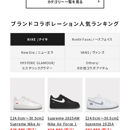
カテゴリー一覧を見る
ーブTシャツ ホワイ
ト
ト
ブランドコラボレーション人気ランキング
NIKE /ナイキ
North Face/ノースフェイス
VANS / ヴァンズ
New Era / ニューエラ
HYSTERIC GLAMOUR/
Others/
ヒステリックグラマー
その他コラボアイテム
【24.0cm～30.5cm】
Supreme 2025AW
【24.0cm～30.5cm】
Supreme Nike Air
Nike Air Force 1
Supreme 2025AW
Force 1 Low シュプ
¥28,980
(税込)
Low シュプリーム ナ
¥36,980
(税込)
Nike SB Dunk Low
¥42,980
(税込)