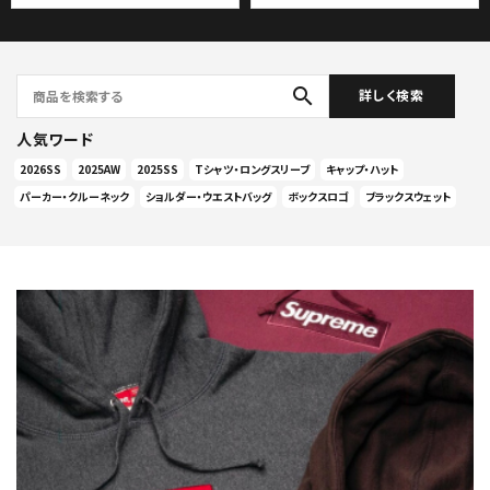
search
詳しく検索
人気ワード
2026SS
2025AW
2025SS
Tシャツ・ロングスリーブ
キャップ・ハット
パーカー・クルーネック
ショルダー・ウエストバッグ
ボックスロゴ
ブラックスウェット