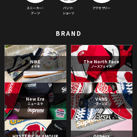
スニーカー・
パンツ・
アクセサリー
ブーツ
ショーツ
BRAND
NIKE
The North Face
ナイキ
ノースフェイス
New Era
VANS
ニューエラ
ヴァンズ
HYSTERIC GLAMOUR
Others