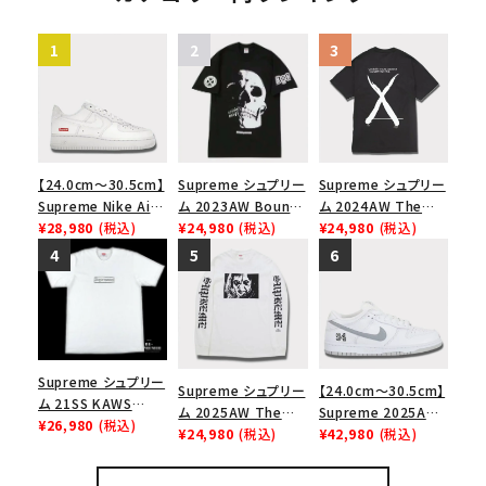
【24.0cm～30.5cm】
Supreme シュプリー
Supreme シュプリー
Supreme Nike Air
ム 2023AW Bounty
ム 2024AW The
Force 1 Low シュプ
¥28,980
(税込)
Hunter Skulls Tee
¥24,980
(税込)
North Face S/S
¥24,980
(税込)
リーム ナイキエアフォ
バウンティハンタース
Top Tee ノースフェ
ース１スニーカー シ
カルズTシャツ ブラッ
イスショートスリーブ
ューズ ホワイト
ク 黒
トップTシャツ ブラッ
ク 黒
Supreme シュプリー
Supreme シュプリー
【24.0cm～30.5cm】
ム 21SS KAWS
ム 2025AW The
Supreme 2025AW
Chalk Logo Tee カ
¥26,980
(税込)
Exorcist Mother
¥24,980
(税込)
Nike SB Dunk Low
¥42,980
(税込)
ウズチョークロゴTシ
L/S Tee エクソシス
ナイキ SB ダンク ロ
ャツ ホワイト
ト マザー ロングスリ
ー スニーカー ホワイ