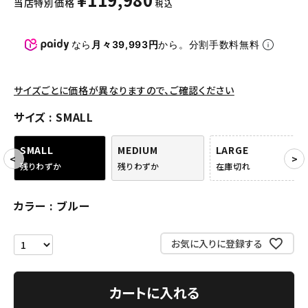
当店特別価格
税込
パンツ・ショーツ
アクセサリー
なら
月々39,993円
から。分割手数料無料
COLLABORATION BRAND
サイズごとに価格が異なりますので、ご確認ください
SEASON
サイズ
SMALL
CONTENTS
SMALL
MEDIUM
LARGE
残りわずか
残りわずか
在庫切れ
ACCOUNT MENU
ようこそ ゲスト 様
カラー
ブルー
meeting_room
person
ログイン
会員登録
お気に入りに登録する
Follow us
カートに入れる