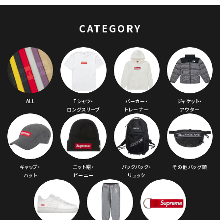
Jacket ノースフェイ
ス ジャケット ブルー
CATEGORY
ALL
Tシャツ・
パーカー・
ジャケット・
ロングスリーブ
トレーナー
アウター
キャップ・
ニット帽・
バックパック・
その他バッグ類
ハット
ビーニー
リュック