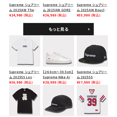
Supreme シュプリー
Supreme シュプリー
Supreme シュプリー
ム 2025AW The
ム 2025AW GORE-
ム 2025AW Boucle
Exorcist Mother
¥24,980
(税込)
TEX Zip Pocket
¥26,980
(税込)
Baseball Jersey ブ
¥55,980
(税込)
L/S Tee エクソシス
Camp Cap ゴアテッ
ークレ ベースボール
ト マザー ロングスリ
クス ジップ ポケット
ジャージ ブラック
もっと見る
ーブTシャツ ホワイ
キャンプ キャップ リ
ト
アルツリーAPカモ
Supreme シュプリー
【24.0cm～30.5cm】
Supreme シュプリー
ム 2025SS Los
Supreme Nike Air
ム 2025SS
Angeles Fire Relief
¥30,980
(税込)
Force 1 Low シュプ
¥28,980
(税込)
Championship Box
¥37,980
(税込)
Box Logo Tee ファ
リーム ナイキエアフォ
Logo New Era Cap
イヤーリリーフボック
ース１スニーカー シ
チャンピオンシップボ
スロゴTシャツ ホワ
ューズ ホワイト
ックスロゴニューエラ
イト 白
キャップ ブラック 黒