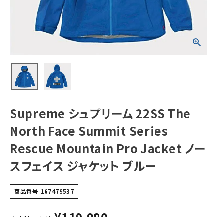
Series Rescue
Mountain Pro
Jacket ノースフ
ェイス ジャケット
ブルー
NEW ITEMS
CATEGORY
Tシャツ・ロングスリーブ
パーカー・トレーナー
Supreme シュプリーム 22SS The
ジャケット・アウター
North Face Summit Series
キャップ・ハット
Rescue Mountain Pro Jacket ノー
ニット帽・ビーニー
スフェイス ジャケット ブルー
バックパック・リュック
その他バッグ類
商品番号
167479537
スニーカー・ブーツ
¥
119,980