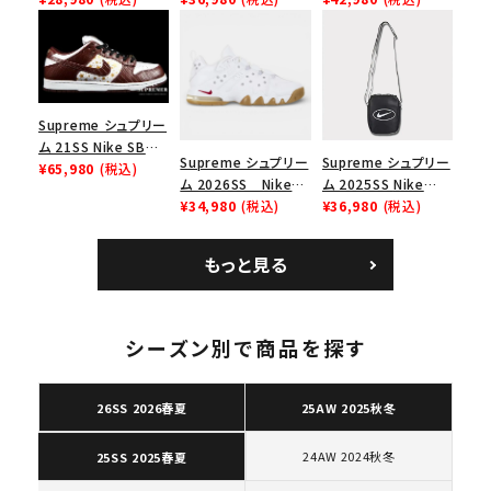
リーム ナイキエアフォ
イキエアフォース１ス
ナイキ SB ダンク ロ
ース１スニーカー シ
ニーカー シューズ ブ
ー スニーカー ホワイ
ューズ ホワイト
ラック
ト
Supreme シュプリー
ム 21SS Nike SB
Supreme シュプリー
Supreme シュプリー
Dunk Low ナイキSB
¥65,980
(税込)
ム 2026SS Nike
ム 2025SS Nike
ダンクロウ スニーカ
SB Air Max 2 CB 94
¥34,980
(税込)
Leather Shoulder
¥36,980
(税込)
ー ブラウン
Low SP ナイキ SB
Bag ナイキレザーシ
エアマックス2 CB 94
ョルダーバッグ ブラッ
もっと見る
ロー SP ホワイト
ク 黒
キーワードから探す
search
シーズン別で商品を探す
人気ワード
2026SS
2025AW
2025SS
Tシャツ・ロングスリーブ
キャップ・ハット
パーカー・クルーネック
26SS 2026春夏
25AW 2025秋冬
ショルダー・ウエストバッグ
ボックスロゴ
ブラックスウェット
カテゴリーから探す
24AW 2024秋冬
25SS 2025春夏