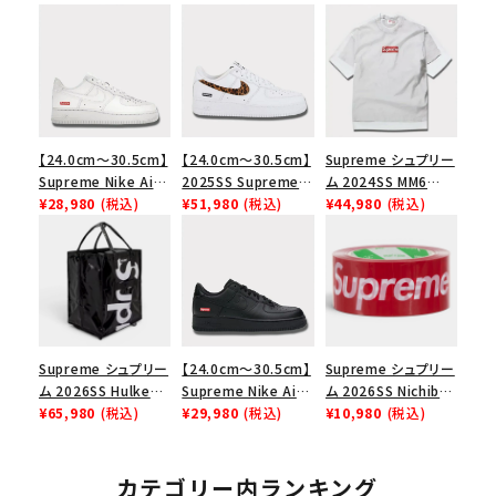
【24.0cm～30.5cm】
【24.0cm～30.5cm】
Supreme シュプリー
Supreme Nike Air
2025SS Supreme
ム 2024SS MM6
Force 1 Low シュプ
¥28,980
(税込)
GOODENOUGH
¥51,980
(税込)
Maison Margiela
¥44,980
(税込)
リーム ナイキエアフォ
Nike Air Force 1
Box Logo Tee MM6
ース１スニーカー シ
Low AF1 シュプリー
メゾンマルジェラボッ
ューズ ホワイト
ムグッドイナフ ナイキ
クスロゴTシャツ ホ
エアフォース１スニー
ワイト 白
カー シューズ ホワイ
ト
Supreme シュプリー
【24.0cm～30.5cm】
Supreme シュプリー
ム 2026SS Hulken
Supreme Nike Air
ム 2026SS Nichiban
Rolling Tote
¥65,980
(税込)
Force 1 Low シュプ
¥29,980
(税込)
Packing Tape ニ
¥10,980
(税込)
Bag ハルケン ロー
リーム ナイキエアフォ
チバン パッキングテ
リングトートバッグ
ース１スニーカー シ
ープ レッド
ブラック
ューズ ブラック
カテゴリー内ランキング