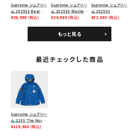
Supreme シュプリー
Supreme シュプリー
Supreme シュプリー
ム 2025SS Bear
ム 2025SS Washed
ム 2025SS
Tee ベア Tシャツ ブ
¥26,980
(税込)
Chino Twill Camp
¥24,980
(税込)
Bandana Football
¥52,980
(税込)
ラック 黒
Cap ウォッシュチノツ
Jersey バンダナ フッ
イルキャンプキャップ
トボール ジャージ ホ
もっと見る
ブラック 黒
ワイト
最近チェックした商品
Supreme シュプリー
ム 22SS The North
Face Summit
¥119,980
(税込)
Series Rescue
Mountain Pro