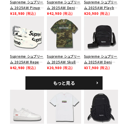
Supreme シュプリー
Supreme シュプリー
Supreme シュプリー
ム 2025AW Pinup
ム 2025AW Denim
ム 2025AW Playboi
Mesh Back 5-Panel
¥18,980
(税込)
Backpack デニム バ
¥42,980
(税込)
Carti Tee プレイボ
¥20,980
(税込)
Capピンアップ メッシ
ックパック ブラック
ーイカーティ Tシャツ
ュバック 5パネルキャ
ホワイト
ップ トゥルーティン
バーHTC フォールカ
モ
Supreme シュプリー
Supreme シュプリー
Supreme シュプリー
ム 2025AW Repeat
ム 2025AW Skull
ム 2025AW Denim
Leather Belt リピー
¥42,980
(税込)
Tee スカル Tシャ
¥20,980
(税込)
Shoulder Bag デニ
¥37,980
(税込)
ト レザー ベルト フロ
ツ ウッドランドカモ
ム ショルダーバッグ
ーラル
ブラック
もっと見る