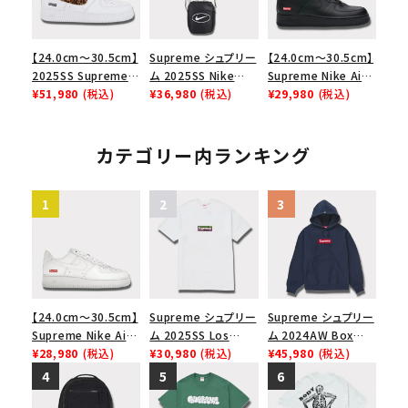
【24.0cm～30.5cm】
Supreme シュプリー
【24.0cm～30.5cm】
2025SS Supreme
ム 2025SS Nike
Supreme Nike Air
GOODENOUGH
¥51,980
(税込)
Leather Shoulder
¥36,980
(税込)
Force 1 Low シュプ
¥29,980
(税込)
Nike Air Force 1
Bag ナイキレザーシ
リーム ナイキエアフォ
Low AF1 シュプリー
ョルダーバッグ ブラッ
ース１スニーカー シ
ムグッドイナフ ナイキ
ク 黒
ューズ ブラック
カテゴリー内ランキング
エアフォース１スニー
カー シューズ ホワイ
ト
キーワードから探す
【24.0cm～30.5cm】
Supreme シュプリー
Supreme シュプリー
Supreme Nike Air
ム 2025SS Los
ム 2024AW Box
search
Force 1 Low シュプ
¥28,980
(税込)
Angeles Fire Relief
¥30,980
(税込)
Logo Hooded
¥45,980
(税込)
リーム ナイキエアフォ
Box Logo Tee ファ
Sweatshirt ボック
人気ワード
2026SS
2025AW
2025SS
Tシャツ・ロングスリーブ
ース１スニーカー シ
イヤーリリーフボック
スロゴフードパーカー
キャップ・ハット
パーカー・クルーネック
ューズ ホワイト
スロゴTシャツ ホワ
ネイビー 紺