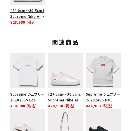
【24.0cm～30.5cm】
Supreme Nike Air
Force 1 Low シュプ
¥28,980
(税込)
リーム ナイキエアフォ
ース１スニーカー シ
ューズ ホワイト
関連商品
Supreme シュプリー
【24.0cm～30.5cm】
Supreme シュプリー
ム 2025SS Los
Supreme Nike Air
ム 2024SS MM6
Angeles Fire Relief
¥30,980
(税込)
Force 1 Low シュプ
¥28,980
(税込)
Maison Margiela
¥44,980
(税込)
Box Logo Tee ファ
リーム ナイキエアフォ
Box Logo Tee MM6
イヤーリリーフボック
ース１スニーカー シ
メゾンマルジェラボッ
スロゴTシャツ ホワ
ューズ ホワイト
クスロゴTシャツ ホ
イト 白
ワイト 白