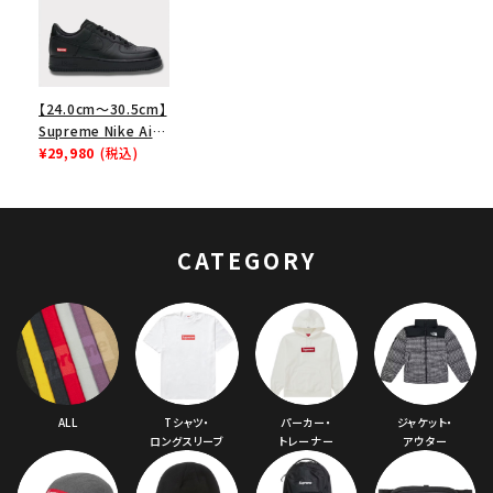
【24.0cm～30.5cm】
Supreme Nike Air
Force 1 Low シュプ
¥29,980
(税込)
リーム ナイキエアフォ
ース１スニーカー シ
ューズ ブラック
CATEGORY
ALL
Tシャツ・
パーカー・
ジャケット・
ロングスリーブ
トレーナー
アウター