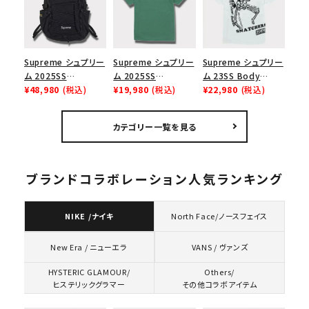
ショルダー・ウエストバッグ
ボックスロゴ
ブラックスウェット
イト 白
カテゴリーから探す
Supreme シュプリー
Supreme シュプリー
Supreme シュプリー
コラボレーションブランドから探す
ム 2025SS
ム 2025SS
ム 23SS Body
Backpack バックパッ
¥48,980
(税込)
Homerun Tee ホー
¥19,980
(税込)
Snatchers Tee ボ
¥22,980
(税込)
ク ブラック 黒
ムランTシャツ ライト
ディスナッチャーズT
パイン
シャツ ホワイト
シーズンから探す
カテゴリー一覧を見る
並び順
ブランドコラボレーション人気ランキング
価格から探す
NIKE /ナイキ
North Face/ノースフェイス
円 ～
円
VANS / ヴァンズ
New Era / ニューエラ
在庫のない商品を表示する
HYSTERIC GLAMOUR/
Others/
ヒステリックグラマー
その他コラボアイテム
絞り込んで検索する