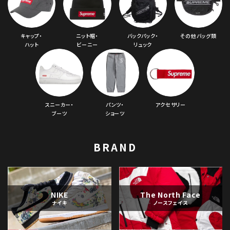
キャップ・
ニット帽・
バックパック・
その他バッグ類
ハット
ビーニー
リュック
スニーカー・
パンツ・
アクセサリー
ブーツ
ショーツ
BRAND
NIKE
The North Face
ナイキ
ノースフェイス