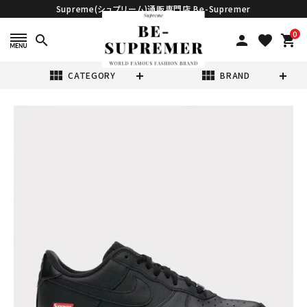
Supreme(シュプリーム)通販専門店 Be-Supremer
0
search
person
favorite
shopping_cart
view_module
view_module
CATEGORY
BRAND
search
【24.0cm～
30.5cm】
Supreme Nike
¥29,980
(税込)
Air Force 1