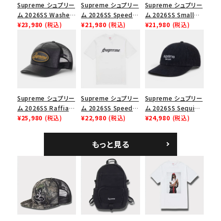
Supreme シュプリー
Supreme シュプリー
Supreme シュプリー
ム 2026SS Washed
ム 2026SS Speed
ム 2026SS Small
Chino Twill Camp
¥23,980
(税込)
Tee スピードTシャツ
¥21,980
(税込)
Box Tee スモールボ
¥21,980
(税込)
Cap ウォッシュド チ
ブラック
ックスTシャツ ブラッ
ノツイル キャンプキャ
ク
ップ ブラック
Supreme シュプリー
Supreme シュプリー
Supreme シュプリー
ム 2026SS Raffia
ム 2026SS Speed
ム 2026SS Sequin
Mesh Back 5-Panel
¥25,980
(税込)
Tee スピードTシャツ
¥22,980
(税込)
Denim Classic
¥24,980
(税込)
ラフィアメッシュバック
ホワイト
Logo 6-Panel シ
5パネルキャップ ブラ
ークインデニム クラ
もっと見る
ック
シックロゴ 6パネルキ
ャップ ブラック