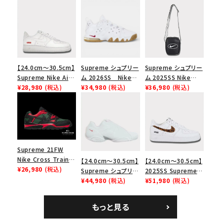
【24.0cm～30.5cm】
Supreme シュプリー
Supreme シュプリー
Supreme Nike Air
ム 2026SS Nike
ム 2025SS Nike
Force 1 Low シュプ
¥28,980
(税込)
SB Air Max 2 CB 94
¥34,980
(税込)
Leather Shoulder
¥36,980
(税込)
リーム ナイキエアフォ
Low SP ナイキ SB
Bag ナイキレザーシ
ース１スニーカー シ
エアマックス2 CB 94
ョルダーバッグ ブラッ
ューズ ホワイト
ロー SP ホワイト
ク 黒
Supreme 21FW
Nike Cross Trainer
【24.0cm～30.5cm】
【24.0cm～30.5cm】
Low ナイキクロスト
¥26,980
(税込)
Supreme シュプリー
2025SS Supreme
レイナーロウ シュー
ム 2023AW Nike
¥44,980
(税込)
GOODENOUGH
¥51,980
(税込)
ズ ブラック
Courtposite ナイキ
Nike Air Force 1
コートポジット スニー
Low AF1 シュプリー
もっと見る
カー ホワイト 白
ムグッドイナフ ナイキ
エアフォース１スニー