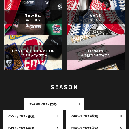
New Era
VANS
ニューエラ
ヴァンズ
HYSTERIC GLAMOUR
Others
ヒステリックグラマー
その他コラボアイテム
SEASON
25AW/2025秋冬
25SS/2025春夏
24AW/2024秋冬
24SS/2024春夏
23AW/2023秋冬