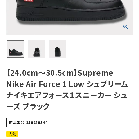
Low シュプリーム
ナイキエアフォー
ス１スニーカー シ
ューズ ブラック
NEW ITEMS
CATEGORY
Tシャツ・ロングスリーブ
パーカー・トレーナー
ジャケット・アウター
【24.0cm～30.5cm】Supreme
キャップ・ハット
Nike Air Force 1 Low シュプリーム
ニット帽・ビーニー
ナイキエアフォース１スニーカー シュ
ーズ ブラック
バックパック・リュック
その他バッグ類
商品番号
158938544
スニーカー・ブーツ
人気