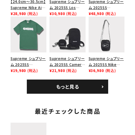
【24.0cm～30.5cm】
Supreme シュプリー
Supreme シュプリー
Supreme Nike Air
ム 2025SS Los
ム 2025SS
Force 1 Low シュプ
¥28,980
(税込)
Angeles Fire Relief
¥30,980
(税込)
Backpack バックパッ
¥48,980
(税込)
リーム ナイキエアフォ
Box Logo Tee ファ
ク ブラック 黒
ース１スニーカー シ
イヤーリリーフボック
ューズ ホワイト
スロゴTシャツ ホワ
イト 白
Supreme シュプリー
Supreme シュプリー
Supreme シュプリー
ム 2025SS
ム 2025SS Camera
ム 2025SS Nike
Homerun Tee ホー
¥19,980
(税込)
Bag + Mini Pouch
¥21,980
(税込)
Leather Shoulder
¥36,980
(税込)
ムランTシャツ ライト
カメラバッグ ミニポー
Bag ナイキレザーシ
パイン
チ ブラック 黒
ョルダーバッグ ブラッ
もっと見る
ク 黒
最近チェックした商品