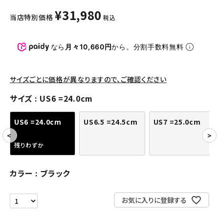
パンツ・ショーツ
¥
31,980
当店特別価格
税込
アクセサリー
COLLABORATION BRAND
なら
月々10,660円
から。分割手数料無料
SEASON
サイズごとに価格が異なりますので、ご確認ください
CONTENTS
サイズ
US6 =24.0cm
ACCOUNT MENU
US6 =24.0cm
US6.5 =24.5cm
US7 =25.0cm
ようこそ ゲスト 様
残りわずか
meeting_room
person
ログイン
会員登録
カラー
ブラック
Follow us
お気に入りに登録する