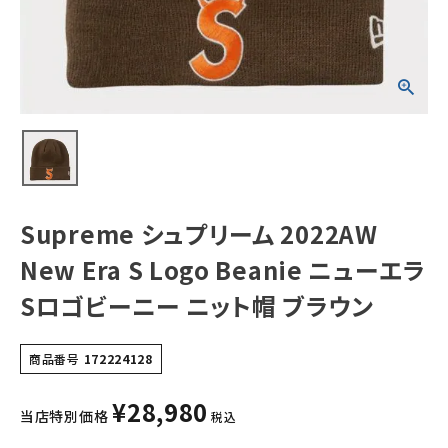
ューエラSロゴビ
ーニー ニット帽
ブラウン
NEW ITEMS
CATEGORY
Tシャツ・ロングスリーブ
パーカー・トレーナー
ジャケット・アウター
Supreme シュプリーム 2022AW
キャップ・ハット
New Era S Logo Beanie ニューエラ
ニット帽・ビーニー
Sロゴビーニー ニット帽 ブラウン
バックパック・リュック
商品番号
172224128
その他バッグ類
¥
28,980
スニーカー・ブーツ
当店特別価格
税込