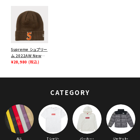
Supreme シュプリー
ム 2022AW New
Era S Logo Beanie
¥28,980
(税込)
ニューエラSロゴビー
ニー ニット帽 ブラウ
ン
CATEGORY
ALL
Tシャツ・
パーカー・
ジャケット・