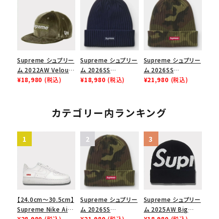
ース１スニーカー シ
ース１スニーカー シ
ク
ューズ ホワイト
ューズ ブラック
Supreme シュプリー
Supreme シュプリー
Supreme シュプリー
ム 2022AW Velour
ム 2026SS
ム 2026SS
Box Logo New Era
¥18,980
(税込)
Overdyed Beanie
¥18,980
(税込)
Overdyed Beanie
¥21,980
(税込)
Cap ベロアボックス
オーバーダイド ビー
オーバーダイド ビー
ロゴニューエラキャッ
ニー ネイビー
ニー ウッドランドカモ
プ 帽子 オリーブ
カテゴリー内ランキング
【24.0cm～30.5cm】
Supreme シュプリー
Supreme シュプリー
Supreme Nike Air
ム 2026SS
ム 2025AW Big
Force 1 Low シュプ
¥28,980
(税込)
Overdyed Beanie
¥21,980
(税込)
Logo Beanie ビッグ
¥18,980
(税込)