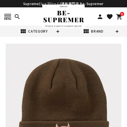
Supreme(シュプリーム)通販専門店 Be-Supremer
0
search
person
favorite
shopping_cart
view_module
view_module
CATEGORY
BRAND
search
Supreme シュプ
リーム 2022AW
New Era S
¥28,980
(税込)
Logo Beanie ニ