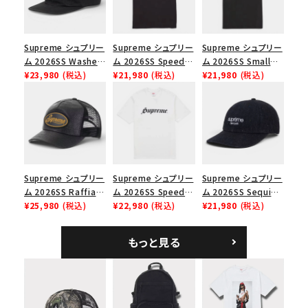
並び順
Supreme シュプリー
Supreme シュプリー
Supreme シュプリー
ム 2026SS Washed
ム 2026SS Speed
ム 2026SS Small
価格から探す
Chino Twill Camp
¥23,980
(税込)
Tee スピードTシャツ
¥21,980
(税込)
Box Tee スモールボ
¥21,980
(税込)
Cap ウォッシュド チ
ブラック
ックスTシャツ ブラッ
円 ～
円
ノツイル キャンプキャ
ク
ップ ブラック
在庫のない商品を表示する
絞り込んで検索する
Supreme シュプリー
Supreme シュプリー
Supreme シュプリー
ム 2026SS Raffia
ム 2026SS Speed
ム 2026SS Sequin
Mesh Back 5-Panel
¥25,980
(税込)
Tee スピードTシャツ
¥22,980
(税込)
Denim Classic
¥21,980
(税込)
ラフィアメッシュバック
ホワイト
Logo 6-Panel シ
5パネルキャップ ブラ
ークインデニム クラ
もっと見る
ック
シックロゴ 6パネルキ
ャップ ブラック