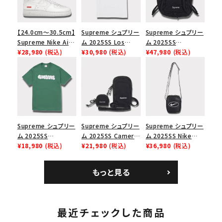
【24.0cm～30.5cm】
Supreme シュプリー
Supreme シュプリー
Supreme Nike Air
ム 2025SS Los
ム 2025SS
Force 1 Low シュプ
¥28,980
(税込)
Angeles Fire Relief
¥30,980
(税込)
Backpack バックパッ
¥47,980
(税込)
リーム ナイキエアフォ
Box Logo Tee ファ
ク ブラック 黒
ース１スニーカー シ
イヤーリリーフボック
ューズ ホワイト
スロゴTシャツ ホワ
イト 白
Supreme シュプリー
Supreme シュプリー
Supreme シュプリー
ム 2025SS
ム 2025SS Camera
ム 2025SS Nike
Homerun Tee ホー
¥18,980
(税込)
Bag + Mini Pouch
¥21,980
(税込)
Leather Shoulder
¥36,980
(税込)
ムランTシャツ ライト
カメラバッグ ミニポー
Bag ナイキレザーシ
パイン
チ ブラック 黒
ョルダーバッグ ブラッ
もっと見る
ク 黒
最近チェックした商品