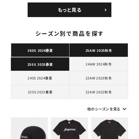
コートポジット スニー
Low AF1 シュプリー
もっと見る
カー ホワイト 白
ムグッドイナフ ナイキ
エアフォース１スニー
カー シューズ ホワイ
ト
シーズン別で商品を探す
キーワードから探す
26SS 2026春夏
25AW 2025秋冬
search
24AW 2024秋冬
25SS 2025春夏
人気ワード
2026SS
2025AW
2025SS
Tシャツ・ロングスリーブ
キャップ・ハット
パーカー・クルーネック
24SS 2024春夏
23AW 2023秋冬
ショルダー・ウエストバッグ
ボックスロゴ
ブラックスウェット
23SS 2023春夏
22AW 2022秋冬
カテゴリーから探す
keyboard_arrow_down
他のシーズンを見る
コラボレーションブランドから探す
シーズンから探す