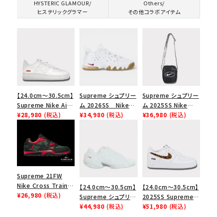
HYSTERIC GLAMOUR/
Others/
ヒステリックグラマー
その他コラボアイテム
【24.0cm～30.5cm】
Supreme シュプリー
Supreme シュプリー
Supreme Nike Air
ム 2026SS Nike
ム 2025SS Nike
Force 1 Low シュプ
¥28,980
(税込)
SB Air Max 2 CB 94
¥34,980
(税込)
Leather Shoulder
¥36,980
(税込)
リーム ナイキエアフォ
Low SP ナイキ SB
Bag ナイキレザーシ
ース１スニーカー シ
エアマックス2 CB 94
ョルダーバッグ ブラッ
ューズ ホワイト
ロー SP ホワイト
ク 黒
Supreme 21FW
Nike Cross Trainer
【24.0cm～30.5cm】
【24.0cm～30.5cm】
Low ナイキクロスト
¥26,980
(税込)
Supreme シュプリー
2025SS Supreme
レイナーロウ シュー
ム 2023AW Nike
¥44,980
(税込)
GOODENOUGH
¥51,980
(税込)
ズ ブラック
Courtposite ナイキ
Nike Air Force 1