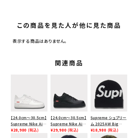
この商品を見た人が他に見た商品
表示する商品はありません。
関連商品
【24.0cm～30.5cm】
【24.0cm～30.5cm】
Supreme シュプリー
Supreme Nike Air
Supreme Nike Air
ム 2025AW Big
Force 1 Low シュプ
¥28,980
(税込)
Force 1 Low シュプ
¥29,980
(税込)
Logo Beanie ビッグ
¥18,980
(税込)
リーム ナイキエアフォ
リーム ナイキエアフォ
ロゴビーニー ブラッ