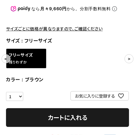
パンツ・ショーツ
なら
月々9,660円
から。分割手数料無料
アクセサリー
COLLABORATION BRAND
サイズごとに価格が異なりますので、ご確認ください
サイズ
フリーサイズ
SEASON
フリーサイズ
CONTENTS
残りわずか
ACCOUNT MENU
カラー
ブラウン
ようこそ ゲスト 様
お気に入りに登録する
meeting_room
person
ログイン
会員登録
カートに入れる
Follow us