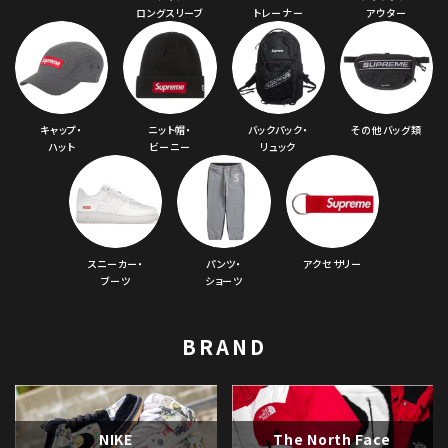
ロングスリーブ
トレーナー
アウター
キャップ・
ニット帽・
バックパック・
その他バッグ類
ハット
ビーニー
リュック
スニーカー・
パンツ・
アクセサリー
ブーツ
ショーツ
BRAND
NIKE
The North Face