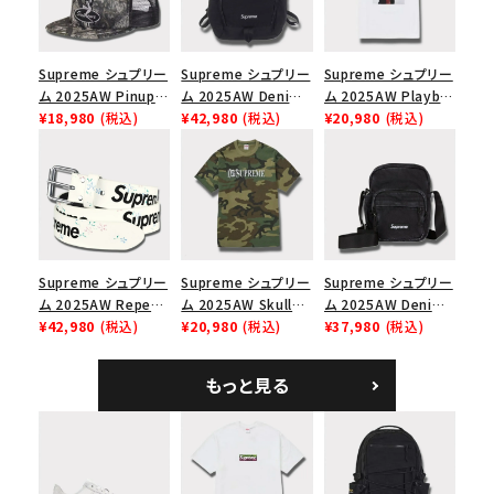
Supreme シュプリー
Supreme シュプリー
Supreme シュプリー
ム 2025AW Pinup
ム 2025AW Denim
ム 2025AW Playboi
Mesh Back 5-Panel
¥18,980
(税込)
Backpack デニム バ
¥42,980
(税込)
Carti Tee プレイボ
¥20,980
(税込)
Capピンアップ メッシ
ックパック ブラック
ーイカーティ Tシャツ
ュバック 5パネルキャ
ホワイト
ップ トゥルーティン
バーHTC フォールカ
モ
Supreme シュプリー
Supreme シュプリー
Supreme シュプリー
ム 2025AW Repeat
ム 2025AW Skull
ム 2025AW Denim
Leather Belt リピー
¥42,980
(税込)
Tee スカル Tシャ
¥20,980
(税込)
Shoulder Bag デニ
¥37,980
(税込)
ト レザー ベルト フロ
ツ ウッドランドカモ
ム ショルダーバッグ
ーラル
ブラック
もっと見る