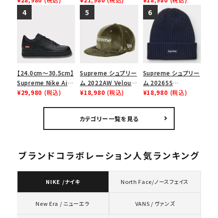
リーム ナイキエアフォ
オーバーダイド ビー
ロゴビーニー ブラッ
ース１スニーカー シ
ニー ウッドランドカモ
ク
ューズ ホワイト
【24.0cm～30.5cm】
Supreme シュプリー
Supreme シュプリー
Supreme Nike Air
ム 2022AW Velour
ム 2026SS
Force 1 Low シュプ
¥29,980
(税込)
Box Logo New Era
¥18,980
(税込)
Overdyed Beanie
¥18,980
(税込)
リーム ナイキエアフォ
Cap ベロアボックス
オーバーダイド ビー
ース１スニーカー シ
ロゴニューエラキャッ
ニー ネイビー
カテゴリー一覧を見る
ューズ ブラック
プ 帽子 オリーブ
ブランドコラボレーション人気ランキング
NIKE /ナイキ
North Face/ノースフェイス
VANS / ヴァンズ
New Era / ニューエラ