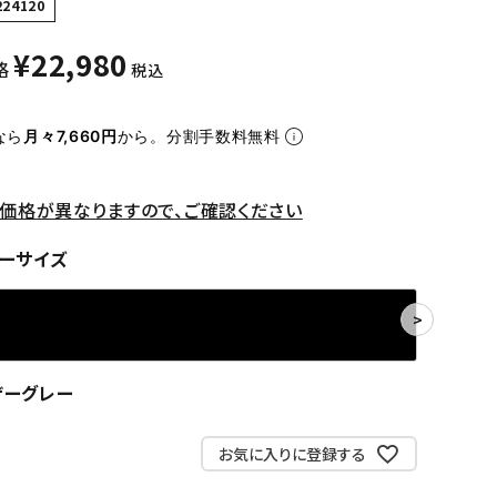
224120
¥
22,980
格
税込
なら
月々7,660円
から。分割手数料無料
価格が異なりますので、ご確認ください
ーサイズ
ザーグレー
お気に入りに登録する