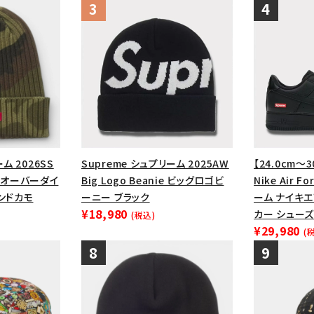
ム 2026SS
Supreme シュプリーム 2025AW
【24.0cm～3
ie オーバーダイ
Big Logo Beanie ビッグロゴビ
Nike Air F
ランドカモ
ーニー ブラック
ーム ナイキ
¥18,980
カー シューズ
(税込)
¥29,980
(