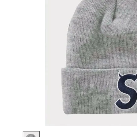
Supreme
シュプリー
ム
¥22,980
2022AW
(税込)
New Era
S Logo
Beanie
ニューエラ
Sロゴビー
ニー ニッ
NEW ITEMS
ト帽 ヘザ
ーグレー
CATEGORY
Tシャツ・ロングスリーブ
パーカー・トレーナー
ジャケット・アウター
キャップ・ハット
ニット帽・ビーニー