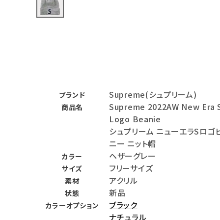
バックパック・リュック
その他バッグ類
スニーカー・ブーツ
パンツ・ショーツ
Supreme(シュプリーム)
ブランド
アクセサリー
Supreme 2022AW New Era 
商品名
Logo Beanie
COLLABORATION BRAND
シュプリーム ニューエラSロゴ
ニー ニット帽
SEASON
ヘザーグレー
カラー
フリーサイズ
サイズ
CONTENTS
アクリル
素材
新品
状態
ACCOUNT MENU
ブラック
カラーオプション
ようこそ ゲスト 様
ナチュラル