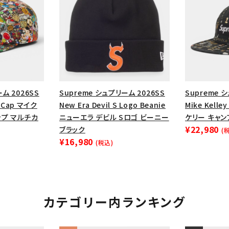
円 ～
円
Tシャツ・ロングスリーブ
キャ
パーカー・クルーネック
ショル
ボックスロゴ
ブラックスウェッ
在庫のない商品を表示する
ム 2026SS
Supreme シュプリーム 2026SS
Supreme 
絞り込んで検索する
p Cap マイク
New Era Devil S Logo Beanie
Mike Kelle
ップ マルチカ
ニューエラ デビル Sロゴ ビーニー
ケリー キャン
¥22,980
ブラック
(
¥16,980
(税込)
カテゴリー内ランキング