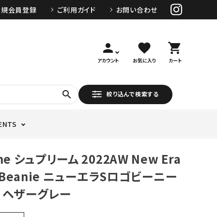
新規会員登録
ご利用ガイド
お問い合わせ
person
favorite
shopping_cart
アカウント
お気に入り
カート
search
絞り込んで検索する
ENTS
me シュプリーム 2022AW New Era
o Beanie ニューエラSロゴビーニー
 ヘザーグレー