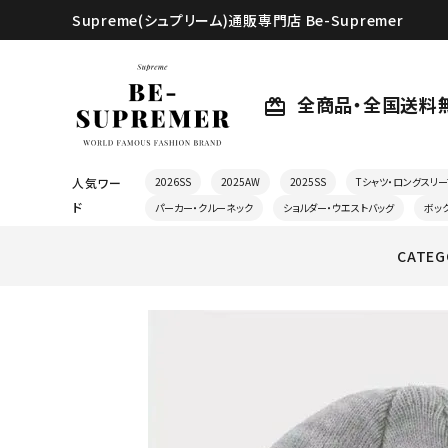
Supreme(シュプリーム)通販専門店 Be-Supremer
全商品・全国送料
card_giftcard
人気ワー
2026SS
2025AW
2025SS
Tシャツ・ロングスリー
ド
パーカー・クルーネック
ショルダー・ウエストバッグ
ボッ
CATEG
search