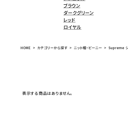
ブラウン
meeting_room
person
ログイン
会員登録
ダークグリーン
レッド
ロイヤル
Follow us
HOME
カテゴリーから探す
ニット帽・ビーニー
Supreme 
表示する商品はありません。