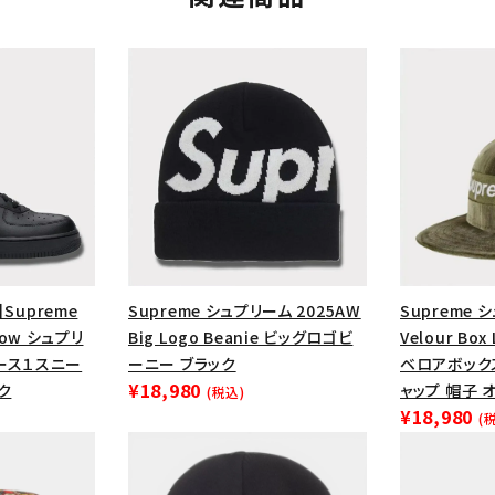
】Supreme
Supreme シュプリーム 2025AW
Supreme 
1 Low シュプリ
Big Logo Beanie ビッグロゴビ
Velour Box
カテゴリーから探す
コラボレーションブ
ース１スニー
ーニー ブラック
ベロアボック
¥18,980
ク
ャップ 帽子 
(税込)
rch
¥18,980
(
価格から探す
人気ワード
2026SS
2025AW
2025S