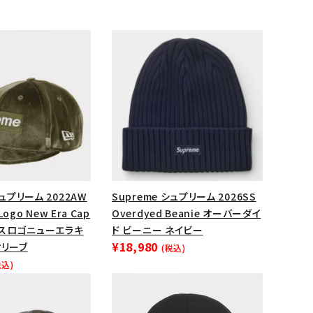
シュプリーム 2022AW
Supreme シュプリーム 2026SS
 Logo New Era Cap
Overdyed Beanie オーバーダイ
ランドから探す
スロゴニューエラキ
ド ビーニー ネイビー
¥18,980
オリーブ
(税込)
税込)
S