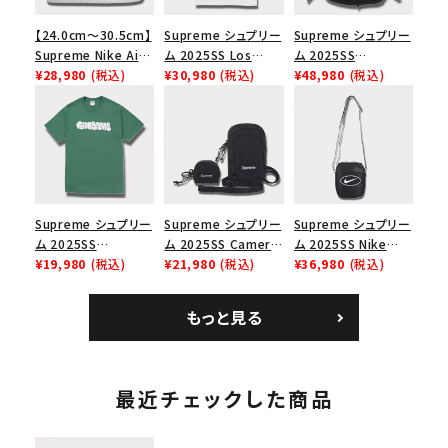
【24.0cm～30.5cm】
Supreme シュプリー
Supreme シュプリー
Supreme Nike Air
ム 2025SS Los
ム 2025SS
Force 1 Low シュプ
¥28,980
(税込)
Angeles Fire Relief
¥30,980
(税込)
Backpack バックパッ
¥48,980
(税込)
リーム ナイキエアフォ
Box Logo Tee ファ
ク ブラック 黒
ース１スニーカー シ
イヤーリリーフボック
ューズ ホワイト
スロゴTシャツ ホワ
イト 白
Supreme シュプリー
Supreme シュプリー
Supreme シュプリー
ム 2025SS
ム 2025SS Camera
ム 2025SS Nike
Homerun Tee ホー
¥19,980
(税込)
Bag + Mini Pouch
¥21,980
(税込)
Leather Shoulder
¥36,980
(税込)
ムランTシャツ ライト
カメラバッグ ミニポー
Bag ナイキレザーシ
パイン
チ ブラック 黒
ョルダーバッグ ブラッ
もっと見る
ク 黒
最近チェックした商品