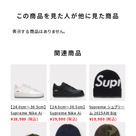
この商品を見た人が他に見た商品
表示する商品はありません。
関連商品
【24.0cm～30.5cm】
【24.0cm～30.5cm】
Supreme シュプリー
Supreme Nike Air
Supreme Nike Air
ム 2025AW Big
Force 1 Low シュプ
¥28,980
(税込)
Force 1 Low シュプ
¥29,980
(税込)
Logo Beanie ビッグ
¥18,980
(税込)
リーム ナイキエアフォ
リーム ナイキエアフォ
ロゴビーニー ブラッ
ース１スニーカー シ
ース１スニーカー シ
ク