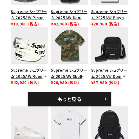
Supreme シュプリー
Supreme シュプリー
Supreme シュプリー
ム 2025AW Pinup
ム 2025AW Denim
ム 2025AW Playboi
Mesh Back 5-Panel
¥18,980
(税込)
Backpack デニム バ
¥42,980
(税込)
Carti Tee プレイボ
¥20,980
(税込)
Capピンアップ メッシ
ックパック ブラック
ーイカーティ Tシャツ
ュバック 5パネルキャ
ホワイト
ップ トゥルーティン
バーHTC フォールカ
モ
Supreme シュプリー
Supreme シュプリー
Supreme シュプリー
ム 2025AW Repeat
ム 2025AW Skull
ム 2025AW Denim
Leather Belt リピー
¥42,980
(税込)
Tee スカル Tシャ
¥20,980
(税込)
Shoulder Bag デニ
¥37,980
(税込)
ト レザー ベルト フロ
ツ ウッドランドカモ
ム ショルダーバッグ
ーラル
ブラック
もっと見る