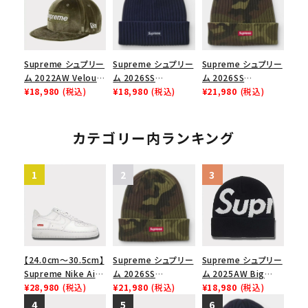
ューズ ホワイト
ューズ ブラック
Supreme シュプリー
Supreme シュプリー
Supreme シュプリー
ム 2022AW Velour
ム 2026SS
ム 2026SS
Box Logo New Era
¥18,980
(税込)
Overdyed Beanie
¥18,980
(税込)
Overdyed Beanie
¥21,980
(税込)
Cap ベロアボックス
オーバーダイド ビー
オーバーダイド ビー
ロゴニューエラキャッ
ニー ネイビー
ニー ウッドランドカモ
プ 帽子 オリーブ
カテゴリー内ランキング
【24.0cm～30.5cm】
Supreme シュプリー
Supreme シュプリー
Supreme Nike Air
ム 2026SS
ム 2025AW Big
Force 1 Low シュプ
¥28,980
(税込)
Overdyed Beanie
¥21,980
(税込)
Logo Beanie ビッグ
¥18,980
(税込)
リーム ナイキエアフォ
オーバーダイド ビー
ロゴビーニー ブラッ