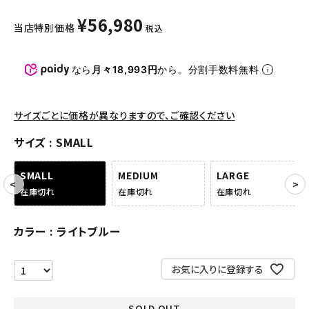
パンツ・ショーツ
¥
56,980
当店特別価格
税込
アクセサリー
COLLABORATION BRAND
なら
月々18,993円
から。分割手数料無料
SEASON
サイズごとに価格が異なりますので、ご確認ください
CONTENTS
サイズ
SMALL
ACCOUNT MENU
SMALL
MEDIUM
LARGE
ようこそ ゲスト 様
在庫切れ
在庫切れ
在庫切れ
meeting_room
person
ログイン
会員登録
カラー
ライトブルー
お気に入りに登録する
Follow us
SOLD OUT