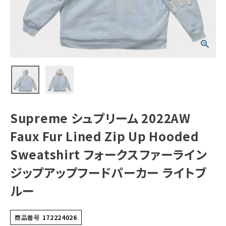
Hooded
Sweatshirt フォ
ークスファーライ
ンジップアップフ
NEW ITEMS
ードパーカー ライ
トブルー
CATEGORY
Tシャツ・ロングスリーブ
パーカー・トレーナー
ジャケット・アウター
Supreme シュプリーム 2022AW
キャップ・ハット
Faux Fur Lined Zip Up Hooded
ニット帽・ビーニー
Sweatshirt フォークスファーライン
ジップアップフードパーカー ライトブ
バックパック・リュック
ルー
その他バッグ類
スニーカー・ブーツ
商品番号
172224026