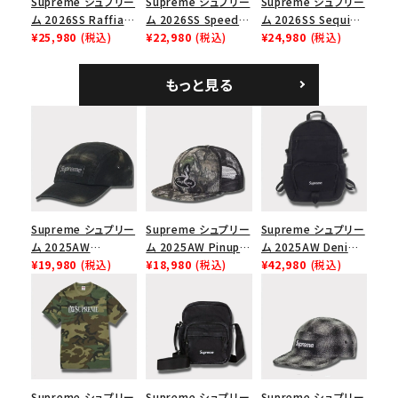
Supreme シュプリー
Supreme シュプリー
Supreme シュプリー
ム 2026SS Raffia
ム 2026SS Speed
ム 2026SS Sequin
Mesh Back 5-Panel
¥25,980
(税込)
Tee スピードTシャツ
¥22,980
(税込)
Denim Classic
¥24,980
(税込)
ラフィアメッシュバック
ホワイト
Logo 6-Panel シ
5パネルキャップ ブラ
ークインデニム クラ
もっと見る
ック
シックロゴ 6パネルキ
ャップ ブラック
Supreme シュプリー
Supreme シュプリー
Supreme シュプリー
ム 2025AW
ム 2025AW Pinup
ム 2025AW Denim
Overdyed Camp
¥19,980
(税込)
Mesh Back 5-Panel
¥18,980
(税込)
Backpack デニム バ
¥42,980
(税込)
Cap オーバーダイド
Capピンアップ メッシ
ックパック ブラック
キャンプキャップ ブ
ュバック 5パネルキャ
ラック
ップ トゥルーティン
バーHTC フォールカ
モ
Supreme シュプリー
Supreme シュプリー
Supreme シュプリー