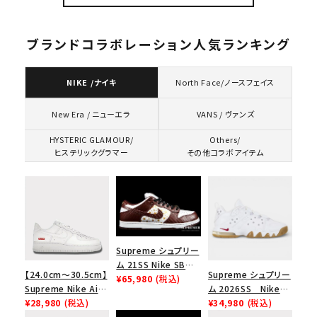
ブランドコラボレーション人気ランキング
NIKE /ナイキ
North Face/ノースフェイス
VANS / ヴァンズ
New Era / ニューエラ
HYSTERIC GLAMOUR/
Others/
ヒステリックグラマー
その他コラボアイテム
Supreme シュプリー
ム 21SS Nike SB
【24.0cm～30.5cm】
Supreme シュプリー
Dunk Low ナイキSB
¥65,980
(税込)
Supreme Nike Air
ム 2026SS Nike
ダンクロウ スニーカ
Force 1 Low シュプ
¥28,980
(税込)
SB Air Max 2 CB 94
¥34,980
(税込)
ー ブラウン
リーム ナイキエアフォ
Low SP ナイキ SB