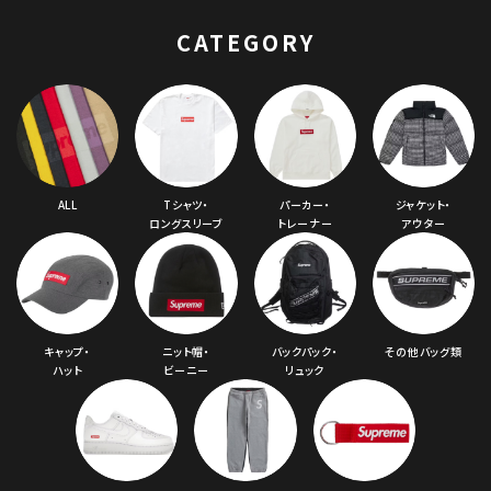
クスファーラインジッ
プアップフードパーカ
CATEGORY
ー ライトブルー
ALL
Tシャツ・
パーカー・
ジャケット・
ロングスリーブ
トレーナー
アウター
キャップ・
ニット帽・
バックパック・
その他バッグ類
ハット
ビーニー
リュック