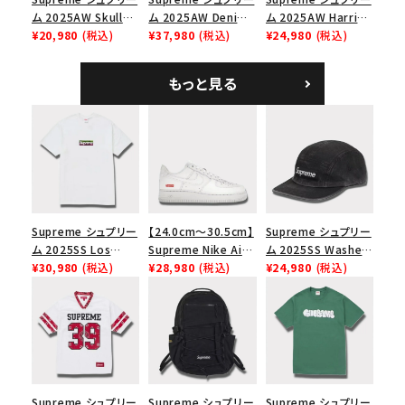
ム 2025AW Skull
ム 2025AW Denim
ム 2025AW Harris
Tee スカル Tシャ
¥20,980
(税込)
Shoulder Bag デニ
¥37,980
(税込)
Tweed Camp Cap
¥24,980
(税込)
ツ ウッドランドカモ
ム ショルダーバッグ
ハリスツイード キャ
ブラック
ンプキャップ ブラック
もっと見る
Supreme シュプリー
【24.0cm～30.5cm】
Supreme シュプリー
ム 2025SS Los
Supreme Nike Air
ム 2025SS Washed
Angeles Fire Relief
¥30,980
(税込)
Force 1 Low シュプ
¥28,980
(税込)
Chino Twill Camp
¥24,980
(税込)
Box Logo Tee ファ
リーム ナイキエアフォ
Cap ウォッシュチノツ
イヤーリリーフボック
ース１スニーカー シ
イルキャンプキャップ
スロゴTシャツ ホワ
ューズ ホワイト
ブラック 黒
イト 白
Supreme シュプリー
Supreme シュプリー
Supreme シュプリー