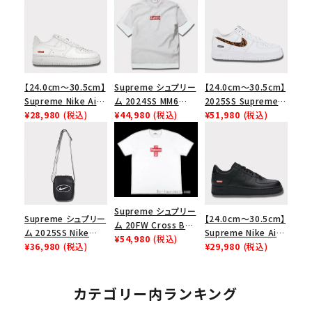
【24.0cm～30.5cm】
Supreme シュプリー
【24.0cm～30.5cm】
Supreme Nike Air
ム 2024SS MM6
2025SS Supreme
Force 1 Low シュプ
¥28,980
(税込)
Maison Margiela
¥44,980
(税込)
GOODENOUGH
¥51,980
(税込)
リーム ナイキエアフォ
Box Logo Tee MM6
Nike Air Force 1
ース１スニーカー シ
メゾンマルジェラボッ
Low AF1 シュプリー
ューズ ホワイト
クスロゴTシャツ ホ
ムグッドイナフ ナイキ
ワイト 白
エアフォース１スニー
カー シューズ ホワイ
ト
Supreme シュプリー
Supreme シュプリー
【24.0cm～30.5cm】
ム 20FW Cross Box
ム 2025SS Nike
Supreme Nike Air
Logo Tee クロスボ
¥54,980
(税込)
Leather Shoulder
¥36,980
(税込)
Force 1 Low シュプ
¥29,980
(税込)
ックスロゴＴシャツ ホ
Bag ナイキレザーシ
リーム ナイキエアフォ
ワイト
ョルダーバッグ ブラッ
ース１スニーカー シ
ク 黒
ューズ ブラック
カテゴリー内ランキング