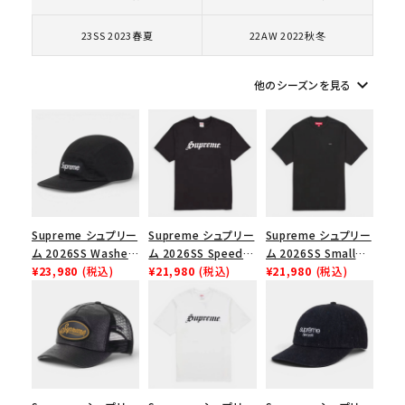
コラボレーションブランドから探す
23SS 2023春夏
22AW 2022秋冬
シーズンから探す
keyboard_arrow_down
他のシーズンを見る
並び順
価格から探す
円 ～
円
Supreme シュプリー
Supreme シュプリー
Supreme シュプリー
ム 2026SS Washed
ム 2026SS Speed
ム 2026SS Small
在庫のない商品を表示する
Chino Twill Camp
¥23,980
(税込)
Tee スピードTシャツ
¥21,980
(税込)
Box Tee スモールボ
¥21,980
(税込)
Cap ウォッシュド チ
ブラック
ックスTシャツ ブラッ
絞り込んで検索する
ノツイル キャンプキャ
ク
ップ ブラック