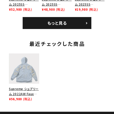
ム 2025SS
ム 2025SS
ム 2025SS
Bandana Football
¥52,980
(税込)
Backpack バックパッ
¥48,980
(税込)
Homerun Tee ホー
¥19,980
(税込)
Jersey バンダナ フッ
ク ブラック 黒
ムランTシャツ ライト
トボール ジャージ ホ
パイン
もっと見る
ワイト
最近チェックした商品
Supreme シュプリー
ム 2022AW Faux
Fur Lined Zip Up
¥56,980
(税込)
Hooded
Sweatshirt フォー