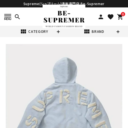
Supreme(シュプリーム)通販専門店 Be-Supremer
0
search
person
favorite
shopping_cart
view_module
view_module
CATEGORY
BRAND
search
Supreme シュプ
リーム 2022AW
Faux Fur Lined
¥56,980
(税込)
Zip Up