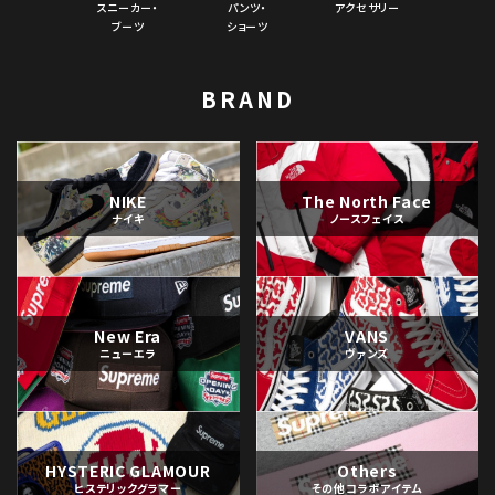
スニーカー・
パンツ・
アクセサリー
ブーツ
ショーツ
BRAND
NIKE
The North Face
ナイキ
ノースフェイス
New Era
VANS
ニューエラ
ヴァンズ
HYSTERIC GLAMOUR
Others
ヒステリックグラマー
その他コラボアイテム