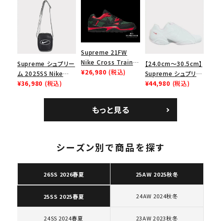
ース１スニーカー シ
エアマックス2 CB 94
ューズ ホワイト
ロー SP ホワイト
Supreme 21FW
Nike Cross Trainer
Supreme シュプリー
【24.0cm～30.5cm】
Low ナイキクロスト
¥26,980
(税込)
ム 2025SS Nike
Supreme シュプリー
レイナーロウ シュー
Leather Shoulder
¥36,980
(税込)
ム 2023AW Nike
¥44,980
(税込)
ズ ブラック
Bag ナイキレザーシ
Courtposite ナイキ
ョルダーバッグ ブラッ
コートポジット スニー
もっと見る
ク 黒
カー ホワイト 白
キーワードから探す
search
シーズン別で商品を探す
人気ワード
2026SS
2025AW
2025SS
Tシャツ・ロングスリーブ
キャップ・ハット
パーカー・クルーネック
26SS 2026春夏
25AW 2025秋冬
ショルダー・ウエストバッグ
ボックスロゴ
ブラックスウェット
カテゴリーから探す
24AW 2024秋冬
25SS 2025春夏
24SS 2024春夏
23AW 2023秋冬