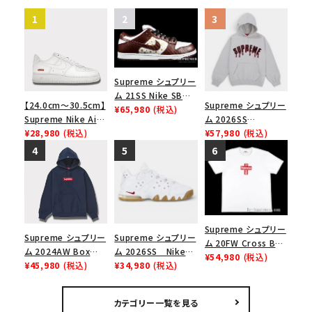
Supreme シュプリー
ム 21SS Nike SB
【24.0cm～30.5cm】
Supreme シュプリー
Dunk Low ナイキSB
¥65,980
(税込)
Supreme Nike Air
ム 2026SS
ダンクロウ スニーカ
Force 1 Low シュプ
¥28,980
(税込)
Ghostface Arc
¥57,980
(税込)
ー ブラウン
リーム ナイキエアフォ
Hooded
ース１スニーカー シ
Sweatshirt ゴー
ューズ ホワイト
ストフェイス アークフ
ーデッドスウェット パ
ーカー アッシュグレ
ー
Supreme シュプリー
Supreme シュプリー
Supreme シュプリー
ム 20FW Cross Box
ム 2024AW Box
ム 2026SS Nike
Logo Tee クロスボ
¥54,980
(税込)
Logo Hooded
¥45,980
(税込)
SB Air Max 2 CB 94
¥34,980
(税込)
ックスロゴＴシャツ ホ
Sweatshirt ボック
Low SP ナイキ SB
ワイト
スロゴフードパーカー
エアマックス2 CB 94
カテゴリー一覧を見る
ネイビー 紺
ロー SP ホワイト