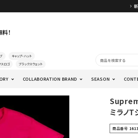
無料！
ブ
キャップ・ハット
クスロゴ
ブラックスウェット
ORY
COLLABORATION BRAND
SEASON
CONT
Supre
ミラノT
商品番号
161