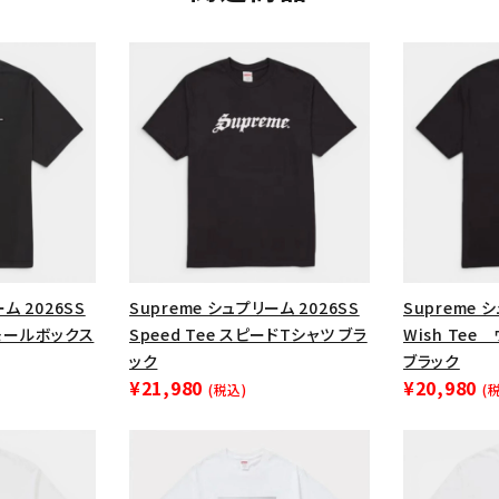
ム 2026SS
Supreme シュプリーム 2026SS
Supreme 
 スモールボックス
Speed Tee スピードTシャツ ブラ
Wish Te
カテゴリーから探す
コラボレーションブ
ック
ブラック
¥21,980
¥20,980
(税込)
(
rch
価格から探す
人気ワード
2026SS
2025AW
2025S