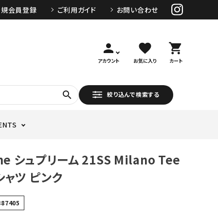
新規会員登録
ご利用ガイド
お問い合わせ
person
favorite
shopping_cart
アカウント
お気に入り
カート
search
絞り込んで検索する
ENTS
me シュプリーム 21SS Milano Tee
シャツ ピンク
387405