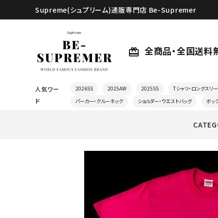
Supreme(シュプリーム)通販専門店 Be-Supremer
全商品・全国送料
card_giftcard
人気ワー
2026SS
2025AW
2025SS
Tシャツ・ロングスリー
ド
パーカー・クルーネック
ショルダー・ウエストバッグ
ボッ
CATEG
search