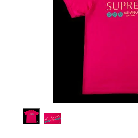
Supreme
シュプリー
ム 21SS
¥18,980
Milano
(税込)
Tee ミラノ
Tシャツ ピ
ンク
NEW ITEMS
CATEGORY
Tシャツ・ロングスリーブ
パーカー・トレーナー
ジャケット・アウター
キャップ・ハット
ニット帽・ビーニー