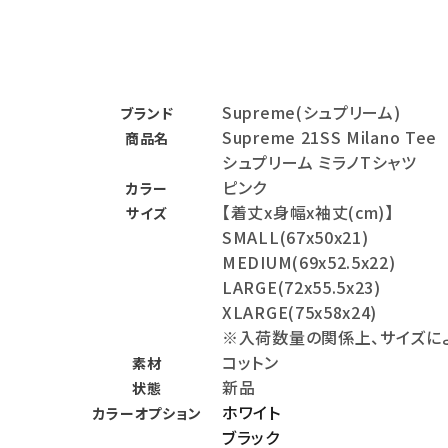
バックパック・リュック
その他バッグ類
Supreme(シュプリーム)
ブランド
スニーカー・ブーツ
Supreme 21SS Milano Tee
商品名
パンツ・ショーツ
シュプリーム ミラノTシャツ
ピンク
カラー
アクセサリー
【着丈x身幅x袖丈(cm)】
サイズ
SMALL(67x50x21)
COLLABORATION BRAND
MEDIUM(69x52.5x22)
LARGE(72x55.5x23)
SEASON
XLARGE(75x58x24)
※入荷数量の関係上、サイズに
CONTENTS
コットン
素材
新品
状態
ACCOUNT MENU
ホワイト
カラーオプション
ようこそ ゲスト 様
ブラック