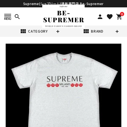
Supreme(シュプリーム)通販専門店 Be-Supremer
0
search
person
favorite
shopping_cart
view_module
view_module
CATEGORY
BRAND
search
Supreme シュプ
リーム 21SS
Milano Tee ミラ
¥16,980
(税込)
ノTシャツ アッシ
ュグレー