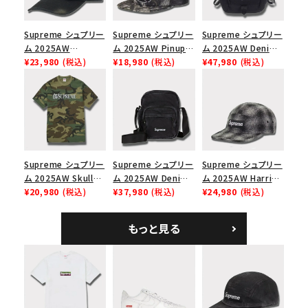
Supreme シュプリー
Supreme シュプリー
Supreme シュプリー
ム 2025AW
ム 2025AW Pinup
ム 2025AW Denim
Overdyed Camp
¥23,980
(税込)
Mesh Back 5-Panel
¥18,980
(税込)
Backpack デニム バ
¥47,980
(税込)
Cap オーバーダイド
Capピンアップ メッシ
ックパック ブラック
キャンプキャップ ブ
ュバック 5パネルキャ
ラック
ップ トゥルーティン
バーHTC フォールカ
モ
Supreme シュプリー
Supreme シュプリー
Supreme シュプリー
ム 2025AW Skull
ム 2025AW Denim
ム 2025AW Harris
Tee スカル Tシャ
¥20,980
(税込)
Shoulder Bag デニ
¥37,980
(税込)
Tweed Camp Cap
¥24,980
(税込)
ツ ウッドランドカモ
ム ショルダーバッグ
ハリスツイード キャ
ブラック
ンプキャップ ブラック
もっと見る