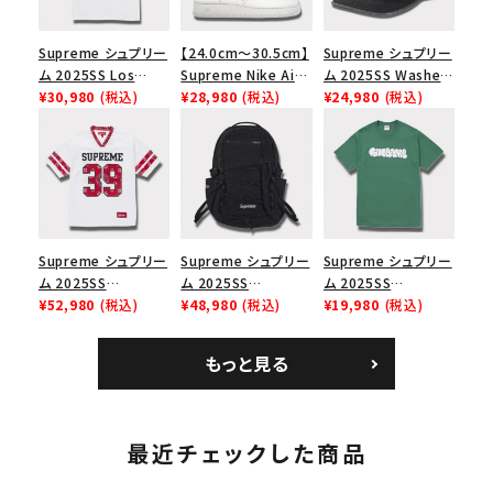
Supreme シュプリー
【24.0cm～30.5cm】
Supreme シュプリー
ム 2025SS Los
Supreme Nike Air
ム 2025SS Washed
Angeles Fire Relief
¥30,980
(税込)
Force 1 Low シュプ
¥28,980
(税込)
Chino Twill Camp
¥24,980
(税込)
Box Logo Tee ファ
リーム ナイキエアフォ
Cap ウォッシュチノツ
イヤーリリーフボック
ース１スニーカー シ
イルキャンプキャップ
スロゴTシャツ ホワ
ューズ ホワイト
ブラック 黒
イト 白
Supreme シュプリー
Supreme シュプリー
Supreme シュプリー
ム 2025SS
ム 2025SS
ム 2025SS
Bandana Football
¥52,980
(税込)
Backpack バックパッ
¥48,980
(税込)
Homerun Tee ホー
¥19,980
(税込)
Jersey バンダナ フッ
ク ブラック 黒
ムランTシャツ ライト
トボール ジャージ ホ
パイン
もっと見る
ワイト
最近チェックした商品