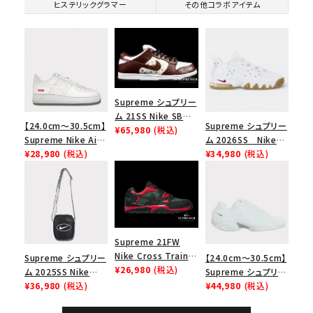
ヒステリックグラマー
その他コラボアイテム
Supreme シュプリー
ム 21SS Nike SB
【24.0cm～30.5cm】
Supreme シュプリー
Dunk Low ナイキSB
¥65,980
(税込)
Supreme Nike Air
ム 2026SS Nike
ダンクロウ スニーカ
Force 1 Low シュプ
¥28,980
(税込)
SB Air Max 2 CB 94
¥34,980
(税込)
ー ブラウン
リーム ナイキエアフォ
Low SP ナイキ SB
ース１スニーカー シ
エアマックス2 CB 94
ューズ ホワイト
ロー SP ホワイト
Supreme 21FW
Nike Cross Trainer
Supreme シュプリー
【24.0cm～30.5cm】
Low ナイキクロスト
¥26,980
(税込)
ム 2025SS Nike
Supreme シュプリー
レイナーロウ シュー
Leather Shoulder
¥36,980
(税込)
ム 2023AW Nike
¥44,980
(税込)
ズ ブラック
Bag ナイキレザーシ
Courtposite ナイキ