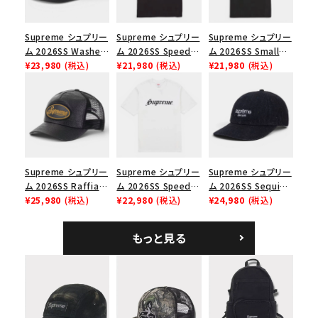
円 ～
円
Supreme シュプリー
Supreme シュプリー
Supreme シュプリー
在庫のない商品を表示する
ム 2026SS Washed
ム 2026SS Speed
ム 2026SS Small
Chino Twill Camp
¥23,980
(税込)
Tee スピードTシャツ
¥21,980
(税込)
Box Tee スモールボ
¥21,980
(税込)
絞り込んで検索する
Cap ウォッシュド チ
ブラック
ックスTシャツ ブラッ
ノツイル キャンプキャ
ク
ップ ブラック
Supreme シュプリー
Supreme シュプリー
Supreme シュプリー
ム 2026SS Raffia
ム 2026SS Speed
ム 2026SS Sequin
Mesh Back 5-Panel
¥25,980
(税込)
Tee スピードTシャツ
¥22,980
(税込)
Denim Classic
¥24,980
(税込)
ラフィアメッシュバック
ホワイト
Logo 6-Panel シ
5パネルキャップ ブラ
ークインデニム クラ
もっと見る
ック
シックロゴ 6パネルキ
ャップ ブラック