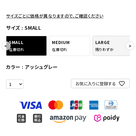
アクセサリー
サイズごとに価格が異なりますので、ご確認ください
COLLABORATION BRAND
サイズ
SMALL
SEASON
SMALL
MEDIUM
LARGE
在庫切れ
在庫切れ
残りわずか
CONTENTS
カラー
アッシュグレー
ACCOUNT MENU
ようこそ ゲスト 様
お気に入りに登録する
meeting_room
person
ログイン
会員登録
Follow us