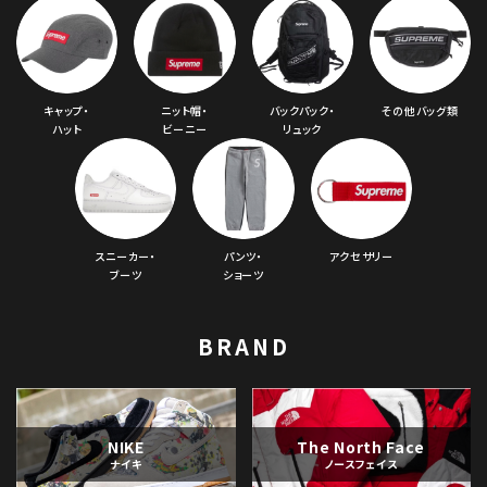
キャップ・
ニット帽・
バックパック・
その他バッグ類
ハット
ビーニー
リュック
スニーカー・
パンツ・
アクセサリー
ブーツ
ショーツ
BRAND
NIKE
The North Face
ナイキ
ノースフェイス