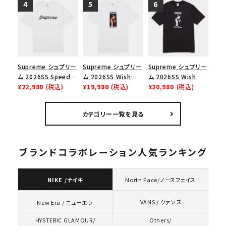
Box Logo Tee ファ
ブラック
ックスTシャツ ブラッ
イヤーリリーフボック
ク
スロゴTシャツ ホワ
イト 白
Supreme シュプリー
Supreme シュプリー
Supreme シュプリー
ム 2026SS Speed
ム 2026SS Wish
ム 2026SS Wish
Tee スピードTシャツ
¥22,980
(税込)
Tee ウィッシュTシ
¥19,980
(税込)
Tee ウィッシュTシ
¥20,980
(税込)
ホワイト
ャツ ホワイト
ャツ ブラック
カテゴリー一覧を見る
ブランドコラボレーション人気ランキング
NIKE /ナイキ
North Face/ノースフェイス
VANS / ヴァンズ
New Era / ニューエラ
HYSTERIC GLAMOUR/
Others/