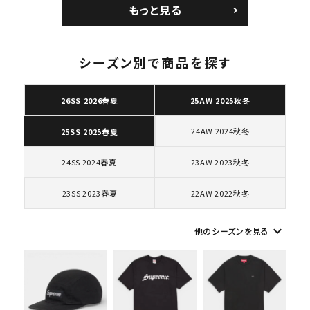
ョルダーバッグ ブラッ
コートポジット スニー
もっと見る
キーワードから探す
ク 黒
カー ホワイト 白
search
シーズン別で商品を探す
人気ワード
2026SS
2025AW
2025SS
Tシャツ・ロングスリーブ
キャップ・ハット
パーカー・クルーネック
ショルダー・ウエストバッグ
ボックスロゴ
ブラックスウェット
26SS 2026春夏
25AW 2025秋冬
カテゴリーから探す
24AW 2024秋冬
25SS 2025春夏
コラボレーションブランドから探す
24SS 2024春夏
23AW 2023秋冬
23SS 2023春夏
22AW 2022秋冬
シーズンから探す
keyboard_arrow_down
他のシーズンを見る
並び順
価格から探す