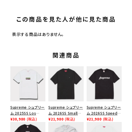
この商品を見た人が他に見た商品
表示する商品はありません。
関連商品
Supreme シュプリー
Supreme シュプリー
Supreme シュプリー
ム 2025SS Los
ム 2026SS Small
ム 2026SS Speed
Angeles Fire Relief
¥30,980
(税込)
Box Tee スモールボ
¥21,980
(税込)
Tee スピードTシャツ
¥21,980
(税込)
Box Logo Tee ファ
ックスTシャツ ブラッ
ブラック
イヤーリリーフボック
ク