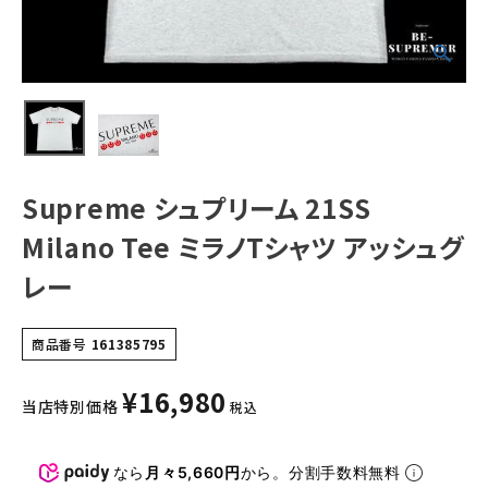
NEW ITEMS
CATEGORY
Tシャツ・ロングスリーブ
パーカー・トレーナー
Supreme シュプリーム 21SS
ジャケット・アウター
Milano Tee ミラノTシャツ アッシュグ
キャップ・ハット
レー
ニット帽・ビーニー
商品番号
161385795
バックパック・リュック
¥
16,980
その他バッグ類
当店特別価格
税込
スニーカー・ブーツ
なら
月々5,660円
から。分割手数料無料
パンツ・ショーツ