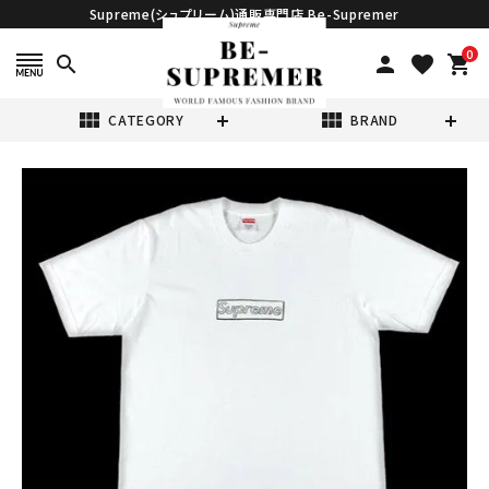
Supreme(シュプリーム)通販専門店 Be-Supremer
0
search
person
favorite
shopping_cart
view_module
view_module
CATEGORY
BRAND
search
Supreme シュプ
リーム 21SS
KAWS Chalk
¥26,980
(税込)
Logo Tee カウ
ズチョークロゴT