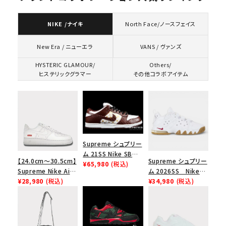
NIKE /ナイキ
North Face/ノースフェイス
VANS / ヴァンズ
New Era / ニューエラ
HYSTERIC GLAMOUR/
Others/
ヒステリックグラマー
その他コラボアイテム
Supreme シュプリー
ム 21SS Nike SB
【24.0cm～30.5cm】
Supreme シュプリー
Dunk Low ナイキSB
¥65,980
(税込)
Supreme Nike Air
ム 2026SS Nike
ダンクロウ スニーカ
Force 1 Low シュプ
¥28,980
(税込)
SB Air Max 2 CB 94
¥34,980
(税込)
ー ブラウン
リーム ナイキエアフォ
Low SP ナイキ SB
ース１スニーカー シ
エアマックス2 CB 94
ューズ ホワイト
ロー SP ホワイト