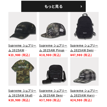
5パネルキャップ ブラ
ークインデニム クラ
もっと見る
ック
シックロゴ 6パネルキ
ャップ ブラック
Supreme シュプリー
Supreme シュプリー
Supreme シュプリー
ム 2025AW
ム 2025AW Pinup
ム 2025AW Denim
Overdyed Camp
¥23,980
(税込)
Mesh Back 5-Panel
¥18,980
(税込)
Backpack デニム バ
¥47,980
(税込)
Cap オーバーダイド
Capピンアップ メッシ
ックパック ブラック
キャンプキャップ ブ
ュバック 5パネルキャ
ラック
ップ トゥルーティン
バーHTC フォールカ
モ
Supreme シュプリー
Supreme シュプリー
Supreme シュプリー
ム 2025AW Skull
ム 2025AW Denim
ム 2025AW Harris
Tee スカル Tシャ
¥20,980
(税込)
Shoulder Bag デニ
¥37,980
(税込)
Tweed Camp Cap
¥24,980
(税込)
ツ ウッドランドカモ
ム ショルダーバッグ
ハリスツイード キャ