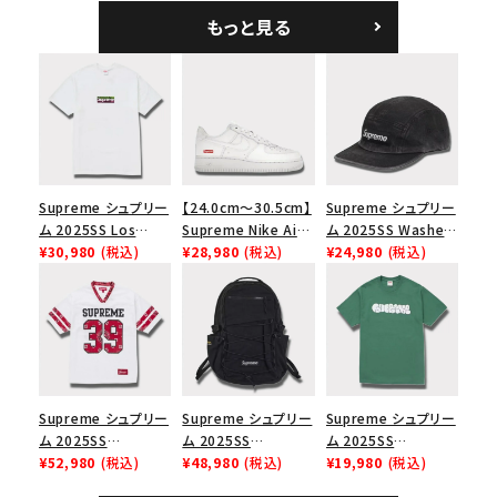
ブラック
ンプキャップ ブラック
もっと見る
Supreme シュプリー
【24.0cm～30.5cm】
Supreme シュプリー
ム 2025SS Los
Supreme Nike Air
ム 2025SS Washed
Angeles Fire Relief
¥30,980
(税込)
Force 1 Low シュプ
¥28,980
(税込)
Chino Twill Camp
¥24,980
(税込)
Box Logo Tee ファ
リーム ナイキエアフォ
Cap ウォッシュチノツ
イヤーリリーフボック
ース１スニーカー シ
イルキャンプキャップ
スロゴTシャツ ホワ
ューズ ホワイト
ブラック 黒
イト 白
Supreme シュプリー
Supreme シュプリー
Supreme シュプリー
ム 2025SS
ム 2025SS
ム 2025SS
Bandana Football
¥52,980
(税込)
Backpack バックパッ
¥48,980
(税込)
Homerun Tee ホー
¥19,980
(税込)
Jersey バンダナ フッ
ク ブラック 黒
ムランTシャツ ライト