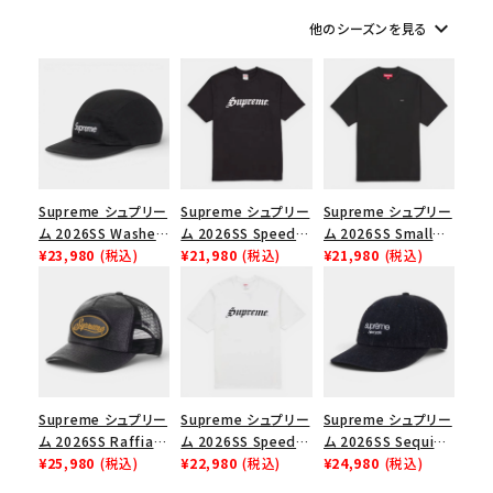
keyboard_arrow_down
他のシーズンを見る
シーズンから探す
並び順
価格から探す
Supreme シュプリー
Supreme シュプリー
Supreme シュプリー
円 ～
円
ム 2026SS Washed
ム 2026SS Speed
ム 2026SS Small
Chino Twill Camp
¥23,980
(税込)
Tee スピードTシャツ
¥21,980
(税込)
Box Tee スモールボ
¥21,980
(税込)
在庫のない商品を表示する
Cap ウォッシュド チ
ブラック
ックスTシャツ ブラッ
ノツイル キャンプキャ
ク
ップ ブラック
絞り込んで検索する
Supreme シュプリー
Supreme シュプリー
Supreme シュプリー
ム 2026SS Raffia
ム 2026SS Speed
ム 2026SS Sequin
Mesh Back 5-Panel
¥25,980
(税込)
Tee スピードTシャツ
¥22,980
(税込)
Denim Classic
¥24,980
(税込)
ラフィアメッシュバック
ホワイト
Logo 6-Panel シ