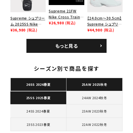
Supreme 21FW
Nike Cross Trainer
Supreme シュプリー
【24.0cm～30.5cm】
Low ナイキクロスト
¥26,980
(税込)
ム 2025SS Nike
Supreme シュプリー
レイナーロウ シュー
Leather Shoulder
¥36,980
(税込)
ム 2023AW Nike
¥44,980
(税込)
ズ ブラック
Bag ナイキレザーシ
Courtposite ナイキ
ョルダーバッグ ブラッ
コートポジット スニー
もっと見る
ク 黒
カー ホワイト 白
キーワードから探す
シーズン別で商品を探す
search
人気ワード
2026SS
2025AW
2025SS
Tシャツ・ロングスリーブ
26SS 2026春夏
25AW 2025秋冬
キャップ・ハット
パーカー・クルーネック
24AW 2024秋冬
25SS 2025春夏
ショルダー・ウエストバッグ
ボックスロゴ
ブラックスウェット
カテゴリーから探す
24SS 2024春夏
23AW 2023秋冬
コラボレーションブランドから探す
23SS 2023春夏
22AW 2022秋冬