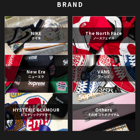
BRAND
NIKE
The North Face
ナイキ
ノースフェイス
New Era
VANS
ニューエラ
ヴァンズ
HYSTERIC GLAMOUR
Others
ヒステリックグラマー
その他コラボアイテム