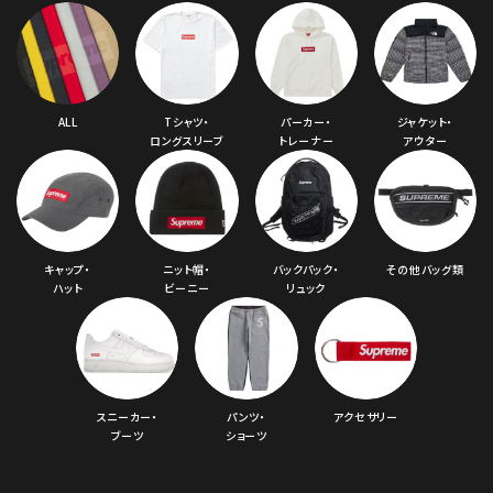
ALL
Tシャツ・
パーカー・
ジャケット・
ロングスリーブ
トレーナー
アウター
キャップ・
ニット帽・
バックパック・
その他バッグ類
ハット
ビーニー
リュック
スニーカー・
パンツ・
アクセサリー
ブーツ
ショーツ