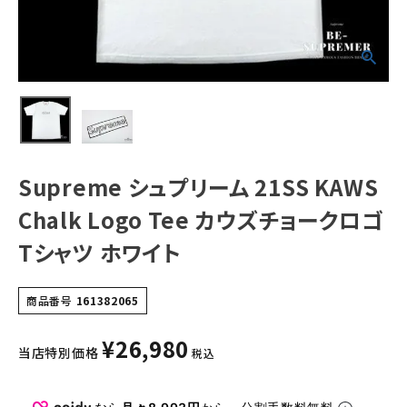
シャツ ホワイト
NEW ITEMS
CATEGORY
Tシャツ・ロングスリーブ
パーカー・トレーナー
Supreme シュプリーム 21SS KAWS
ジャケット・アウター
Chalk Logo Tee カウズチョークロゴ
キャップ・ハット
Tシャツ ホワイト
ニット帽・ビーニー
バックパック・リュック
商品番号
161382065
その他バッグ類
¥
26,980
当店特別価格
税込
スニーカー・ブーツ