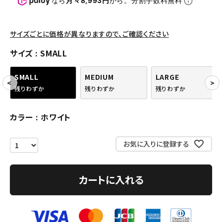
なら
月々8,993円
から。分割手数料無料
パンツ・ショーツ
アクセサリー
サイズごとに価格が異なりますので、ご確認ください
COLLABORATION BRAND
サイズ
SMALL
SEASON
SMALL
MEDIUM
LARGE
残りわずか
残りわずか
残りわずか
CONTENTS
カラー
ホワイト
ACCOUNT MENU
ようこそ ゲスト 様
お気に入りに登録する
meeting_room
person
ログイン
会員登録
カートに入れる
Follow us