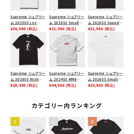
Supreme シュプリー
Supreme シュプリー
Supreme シュプリー
ム 2025SS Los
ム 2026SS Small
ム 2026SS Speed
Angeles Fire Relief
¥30,980
(税込)
Box Tee スモールボ
¥21,980
(税込)
Tee スピードTシャツ
¥21,980
(税込)
Box Logo Tee ファ
ックスTシャツ ブラッ
ブラック
イヤーリリーフボック
ク
スロゴTシャツ ホワ
イト 白
Supreme シュプリー
Supreme シュプリー
Supreme シュプリー
ム 2026SS Wish
ム 2024SS MM6
ム 2026SS Small
Tee ウィッシュTシ
¥20,980
(税込)
Maison Margiela
¥44,980
(税込)
Box Tee スモールボ
¥20,980
(税込)
ャツ ブラック
Box Logo Tee MM6
ックスTシャツ ホワイ
メゾンマルジェラボッ
ト
クスロゴTシャツ ホ
カテゴリー内ランキング
ワイト 白