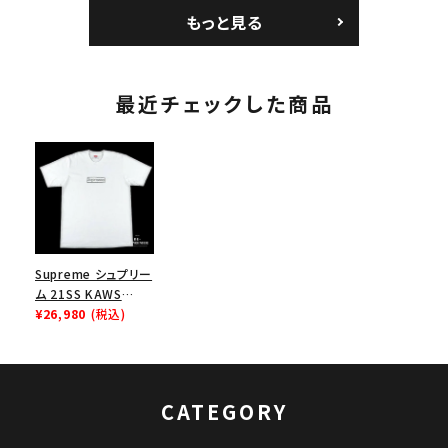
トボール ジャージ ホ
パイン
もっと見る
ワイト
最近チェックした商品
Supreme シュプリー
ム 21SS KAWS
Chalk Logo Tee カ
¥26,980
(税込)
ウズチョークロゴTシ
ャツ ホワイト
CATEGORY