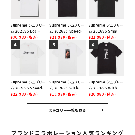
Supreme シュプリー
Supreme シュプリー
Supreme シュプリー
ム 2025SS Los
ム 2026SS Speed
ム 2026SS Small
Angeles Fire Relief
¥30,980
(税込)
Tee スピードTシャツ
¥21,980
(税込)
Box Tee スモールボ
¥21,980
(税込)
Box Logo Tee ファ
ブラック
ックスTシャツ ブラッ
イヤーリリーフボック
ク
スロゴTシャツ ホワ
イト 白
Supreme シュプリー
Supreme シュプリー
Supreme シュプリー
ム 2026SS Speed
ム 2026SS Wish
ム 2026SS Wish
Tee スピードTシャツ
¥22,980
(税込)
Tee ウィッシュTシ
¥19,980
(税込)
Tee ウィッシュTシ
¥20,980
(税込)
ホワイト
ャツ ホワイト
ャツ ブラック
カテゴリー一覧を見る
ブランドコラボレーション人気ランキング