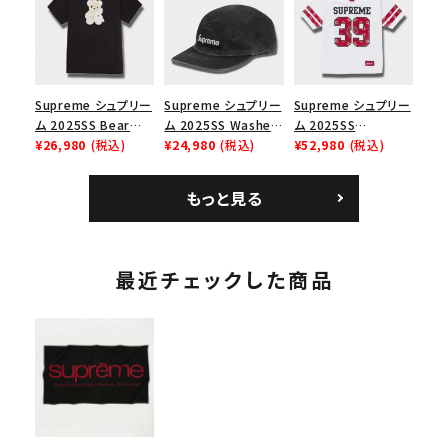
スロゴTシャツ ホワ
ューズ ホワイト
ックスロゴニューエラ
イト 白
キャップ ブラック 黒
Supreme シュプリー
Supreme シュプリー
Supreme シュプリー
ム 2025SS Bear
ム 2025SS Washed
ム 2025SS
Tee ベア Tシャツ ブ
¥26,980
(税込)
Chino Twill Camp
¥24,980
(税込)
Bandana Football
¥52,980
(税込)
ラック 黒
Cap ウォッシュチノツ
Jersey バンダナ フッ
イルキャンプキャップ
トボール ジャージ ホ
もっと見る
ブラック 黒
ワイト
最近チェックした商品