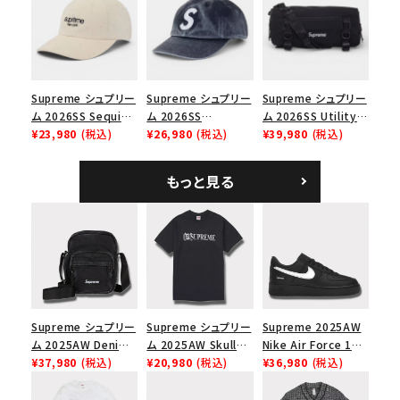
ップ ブラック
価格から探す
円 ～
円
Supreme シュプリー
Supreme シュプリー
Supreme シュプリー
在庫のない商品を表示する
ム 2026SS Sequin
ム 2026SS
ム 2026SS Utility
Denim Classic
¥23,980
(税込)
Pigment Coated S
¥26,980
(税込)
Bag ユーティリティ
¥39,980
(税込)
絞り込んで検索する
Logo 6-Panel シ
Logo 6-Panel ピグ
バッグ ブラック
ークインデニム クラ
メントコーテッド Sロ
もっと見る
シックロゴ 6パネルキ
ゴ 6パネル ネイビー
ャップ ナチュラル
Supreme シュプリー
Supreme シュプリー
Supreme 2025AW
ム 2025AW Denim
ム 2025AW Skull
Nike Air Force 1
Shoulder Bag デニ
¥37,980
(税込)
Tee スカル Tシャツ
¥20,980
(税込)
Low シュプリーム ナ
¥36,980
(税込)
ム ショルダーバッグ
ブラック
イキエアフォース１ス
ブラック
ニーカー シューズ ブ