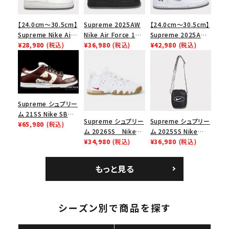
【24.0cm～30.5cm】
Supreme 2025AW
【24.0cm～30.5cm】
Supreme Nike Air
Nike Air Force 1
Supreme 2025AW
Force 1 Low シュプ
¥28,980
(税込)
Low シュプリーム ナ
¥36,980
(税込)
Nike SB Dunk Low
¥42,980
(税込)
リーム ナイキエアフォ
イキエアフォース１ス
ナイキ SB ダンク ロ
ース１スニーカー シ
ニーカー シューズ ブ
ー スニーカー ホワイ
ューズ ホワイト
ラック
ト
Supreme シュプリー
ム 21SS Nike SB
Supreme シュプリー
Supreme シュプリー
Dunk Low ナイキSB
¥65,980
(税込)
ム 2026SS Nike
ム 2025SS Nike
ダンクロウ スニーカ
SB Air Max 2 CB 94
¥34,980
(税込)
Leather Shoulder
¥36,980
(税込)
ー ブラウン
Low SP ナイキ SB
Bag ナイキレザーシ
エアマックス2 CB 94
ョルダーバッグ ブラッ
もっと見る
ロー SP ホワイト
ク 黒
シーズン別で商品を探す