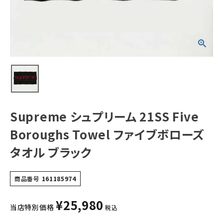
ボローズタオル ブ
ラック
NEW ITEMS
CATEGORY
Tシャツ・ロングスリーブ
パーカー・トレーナー
ジャケット・アウター
Supreme シュプリーム 21SS Five
キャップ・ハット
Boroughs Towel ファイブボローズ
ニット帽・ビーニー
タオル ブラック
バックパック・リュック
商品番号
161185974
その他バッグ類
¥
25,980
スニーカー・ブーツ
当店特別価格
税込