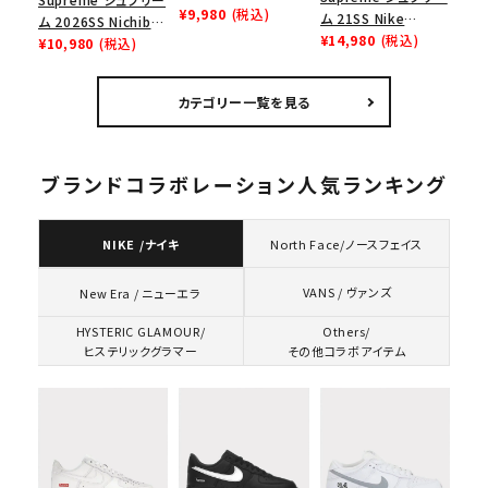
Opener Webbing
¥9,980
(税込)
ム 21SS Nike
ム 2026SS Nichiban
Keychain ボトルオ
Lightweight Crew
¥14,980
(税込)
Packing Tape ニ
¥10,980
(税込)
ープナーウェビングキ
Socks(1 Pack) ナイ
チバン パッキングテ
ーチェイン パープル
キライトウェイトクル
ープ レッド
カテゴリー一覧を見る
ーソックス(1パック)
ブラック
ブランドコラボレーション人気ランキング
NIKE /ナイキ
North Face/ノースフェイス
VANS / ヴァンズ
New Era / ニューエラ
HYSTERIC GLAMOUR/
Others/
ヒステリックグラマー
その他コラボアイテム