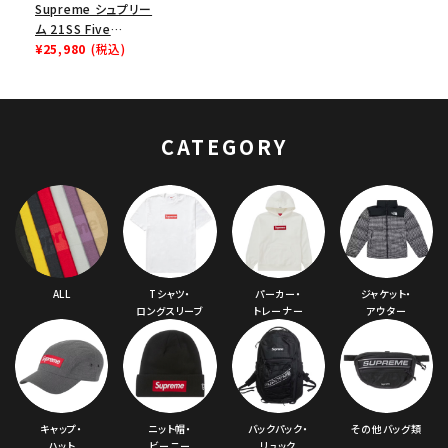
Supreme シュプリー
ム 21SS Five
Boroughs Towel
¥25,980
(税込)
ファイブボローズタオ
ル ブラック
CATEGORY
ALL
Tシャツ・
パーカー・
ジャケット・
ロングスリーブ
トレーナー
アウター
キャップ・
ニット帽・
バックパック・
その他バッグ類
ハット
ビーニー
リュック