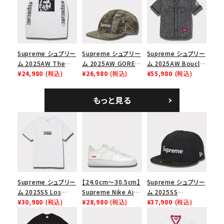
ラック
Supreme シュプリー
Supreme シュプリー
Supreme シュプリー
ム 2025AW The
ム 2025AW GORE-
ム 2025AW Boucle
Exorcist Mother
¥24,980
(税込)
TEX Zip Pocket
¥26,980
(税込)
Baseball Jersey ブ
¥55,980
(税込)
L/S Tee エクソシス
Camp Cap ゴアテッ
ークレ ベースボール
ト マザー ロングスリ
クス ジップ ポケット
ジャージ ブラック
もっと見る
ーブTシャツ ホワイ
キャンプ キャップ リ
ト
アルツリーAPカモ
Supreme シュプリー
【24.0cm～30.5cm】
Supreme シュプリー
ム 2025SS Los
Supreme Nike Air
ム 2025SS
Angeles Fire Relief
¥30,980
(税込)
Force 1 Low シュプ
¥28,980
(税込)
Championship Box
¥37,980
(税込)
Box Logo Tee ファ
リーム ナイキエアフォ
Logo New Era Cap
イヤーリリーフボック
ース１スニーカー シ
チャンピオンシップボ