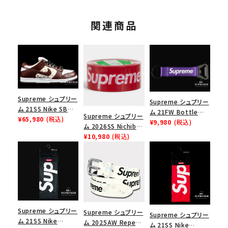
関連商品
Supreme シュプリー
Supreme シュプリー
ム 21SS Nike SB
ム 21FW Bottle
Supreme シュプリー
Dunk Low ナイキSB
¥65,980
(税込)
Opener Webbing
¥9,980
(税込)
ム 2026SS Nichiban
ダンクロウ スニーカ
Keychain ボトルオ
Packing Tape ニ
¥10,980
(税込)
ー ブラウン
ープナーウェビングキ
チバン パッキングテ
ーチェイン パープル
ープ レッド
Supreme シュプリー
Supreme シュプリー
Supreme シュプリー
ム 21SS Nike
ム 2025AW Repeat
ム 21SS Nike