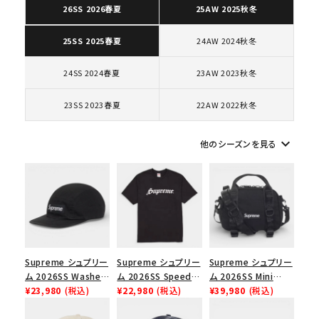
26SS 2026春夏
25AW 2025秋冬
24AW 2024秋冬
25SS 2025春夏
キーワードから探す
24SS 2024春夏
23AW 2023秋冬
search
人気ワード
2026SS
2025AW
2025SS
Tシャツ・ロングスリーブ
23SS 2023春夏
22AW 2022秋冬
キャップ・ハット
パーカー・クルーネック
ショルダー・ウエストバッグ
ボックスロゴ
ブラックスウェット
keyboard_arrow_down
他のシーズンを見る
カテゴリーから探す
コラボレーションブランドから探す
シーズンから探す
Supreme シュプリー
Supreme シュプリー
Supreme シュプリー
ム 2026SS Washed
ム 2026SS Speed
ム 2026SS Mini
Chino Twill Camp
¥23,980
(税込)
Tee スピードTシャツ
¥22,980
(税込)
Duffle Bag ミニダッ
¥39,980
(税込)
並び順
Cap ウォッシュド チ
ブラック
フルバッグ ブラック
ノツイル キャンプキャ