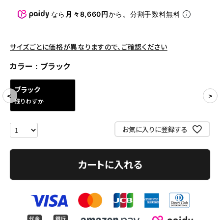
パンツ・ショーツ
なら
月々8,660円
から。分割手数料無料
アクセサリー
COLLABORATION BRAND
サイズごとに価格が異なりますので、ご確認ください
カラー
ブラック
SEASON
ブラック
CONTENTS
残りわずか
ACCOUNT MENU
お気に入りに登録する
ようこそ ゲスト 様
meeting_room
person
ログイン
会員登録
カートに入れる
Follow us