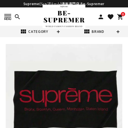
Supreme(シュプリーム)通販専門店 Be-Supremer
0
search
person
favorite
shopping_cart
view_module
view_module
CATEGORY
BRAND
search
Supreme シュプ
リーム 21SS
Five Boroughs
¥25,980
(税込)
Towel ファイブ