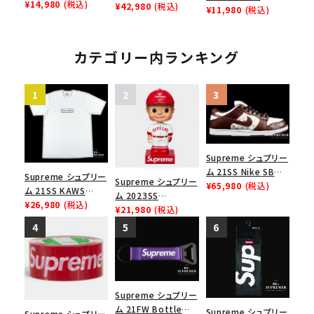
Lightweight Crew
¥14,980
(税込)
Leather Belt リピー
¥42,980
(税込)
Lightweight Crew
¥11,980
(税込)
Socks(1 Pack) ナイ
ト レザー ベルト フロ
Socks(1 Pack) ナイ
キライトウェイトクル
ーラル
キライトウェイトクル
ーソックス(1パック)
ーソックス(1パック)
カテゴリー内ランキング
ブラック
レッド
Supreme シュプリー
ム 21SS Nike SB
Supreme シュプリー
Supreme シュプリー
Dunk Low ナイキSB
¥65,980
(税込)
ム 21SS KAWS
ム 2023SS
ダンクロウ スニーカ
Chalk Logo Tee カ
¥26,980
(税込)
Bobblehead ボブル
¥21,980
(税込)
ー ブラウン
ウズチョークロゴTシ
ヘッド レッド
ャツ ホワイト
Supreme シュプリー
ム 21FW Bottle
Supreme シュプリー
Supreme シュプリー