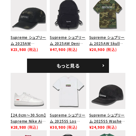
ブラック
ー スニーカー ホワイ
Panel Cap ピグメン
ト
トコーテッド 2トーン
エスロゴ 6パネルキャ
ップ ブラック
Supreme シュプリー
Supreme シュプリー
Supreme シュプリー
ム 2025AW
ム 2025AW Denim
ム 2025AW Skull
Overdyed Camp
¥23,980
(税込)
Backpack デニム バ
¥47,980
(税込)
Tee スカル Tシャ
¥20,980
(税込)
Cap オーバーダイド
ックパック ブラック
ツ ウッドランドカモ
キャンプキャップ ブ
もっと見る
ラック
【24.0cm～30.5cm】
Supreme シュプリー
Supreme シュプリー
Supreme Nike Air
ム 2025SS Los
ム 2025SS Washed
Force 1 Low シュプ
¥28,980
(税込)
Angeles Fire Relief
¥30,980
(税込)
Chino Twill Camp
¥24,980
(税込)
リーム ナイキエアフォ
Box Logo Tee ファ
Cap ウォッシュチノツ