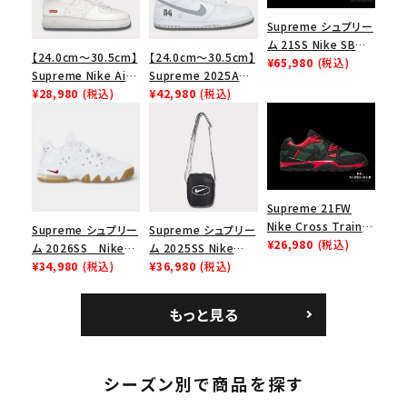
Supreme シュプリー
ム 21SS Nike SB
【24.0cm～30.5cm】
【24.0cm～30.5cm】
Dunk Low ナイキSB
¥65,980
(税込)
Supreme Nike Air
Supreme 2025AW
ダンクロウ スニーカ
Force 1 Low シュプ
¥28,980
(税込)
Nike SB Dunk Low
¥42,980
(税込)
ー ブラウン
リーム ナイキエアフォ
ナイキ SB ダンク ロ
ース１スニーカー シ
ー スニーカー ホワイ
ューズ ホワイト
ト
Supreme 21FW
Nike Cross Trainer
Supreme シュプリー
Supreme シュプリー
Low ナイキクロスト
¥26,980
(税込)
ム 2026SS Nike
ム 2025SS Nike
レイナーロウ シュー
SB Air Max 2 CB 94
¥34,980
(税込)
Leather Shoulder
¥36,980
(税込)
ズ ブラック
Low SP ナイキ SB
Bag ナイキレザーシ
エアマックス2 CB 94
ョルダーバッグ ブラッ
もっと見る
ロー SP ホワイト
ク 黒
シーズン別で商品を探す