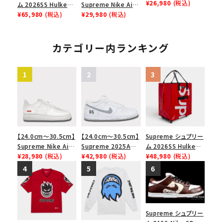
Low ナイキクロスト
¥26,980
(税込)
ム 2026SS Hulken
Supreme Nike Air
レイナーロウ シュー
Rolling Tote
¥65,980
(税込)
Force 1 Low シュプ
¥29,980
(税込)
ズ ブラック
Bag ハルケン ロー
リーム ナイキエアフォ
リングトートバッグ
ース１スニーカー シ
ブラック
ューズ ブラック
カテゴリー内ランキング
【24.0cm～30.5cm】
【24.0cm～30.5cm】
Supreme シュプリー
Supreme Nike Air
Supreme 2025AW
ム 2026SS Hulken
Force 1 Low シュプ
¥28,980
(税込)
Nike SB Dunk Low
¥42,980
(税込)
Rolling Tote
¥48,980
(税込)
リーム ナイキエアフォ
ナイキ SB ダンク ロ
Bag ハルケン ロー
ース１スニーカー シ
ー スニーカー ホワイ
リングトートバッグ
ューズ ホワイト
ト
レッド
Supreme シュプリー