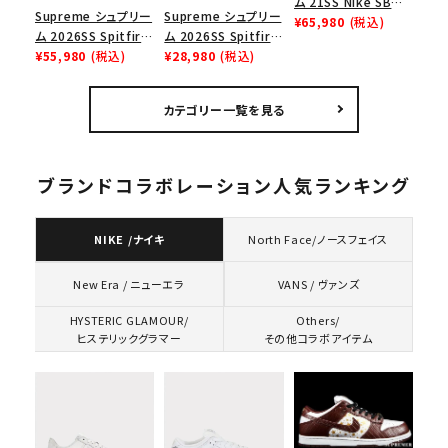
ム 21SS Nike SB
Supreme シュプリー
Supreme シュプリー
Dunk Low ナイキSB
¥65,980
(税込)
ム 2026SS Spitfire
ム 2026SS Spitfire
ダンクロウ スニーカ
Football Jersey
¥55,980
(税込)
L/S Tee スピットファ
¥28,980
(税込)
ー ブラウン
スピットファイア フッ
イア ロングスリーブ
トボールジャージ
Tシャツ ホワイト
カテゴリー一覧を見る
レッド
ブランドコラボレーション人気ランキング
NIKE /ナイキ
North Face/ノースフェイス
VANS / ヴァンズ
New Era / ニューエラ
HYSTERIC GLAMOUR/
Others/
ヒステリックグラマー
その他コラボアイテム