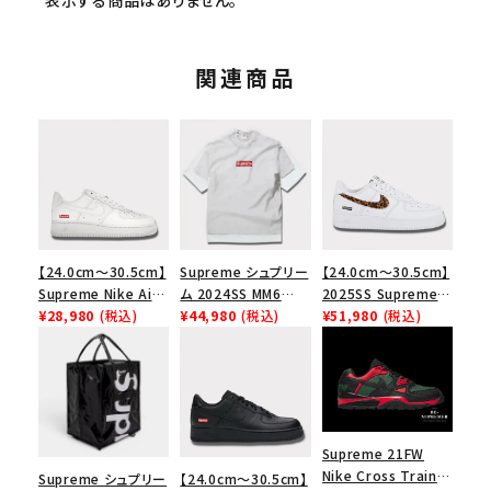
関連商品
【24.0cm～30.5cm】
Supreme シュプリー
【24.0cm～30.5cm】
Supreme Nike Air
ム 2024SS MM6
2025SS Supreme
Force 1 Low シュプ
¥28,980
(税込)
Maison Margiela
¥44,980
(税込)
GOODENOUGH
¥51,980
(税込)
リーム ナイキエアフォ
Box Logo Tee MM6
Nike Air Force 1
ース１スニーカー シ
メゾンマルジェラボッ
Low AF1 シュプリー
ューズ ホワイト
クスロゴTシャツ ホ
ムグッドイナフ ナイキ
ワイト 白
エアフォース１スニー
カー シューズ ホワイ
ト
Supreme 21FW
Nike Cross Trainer
Supreme シュプリー
【24.0cm～30.5cm】