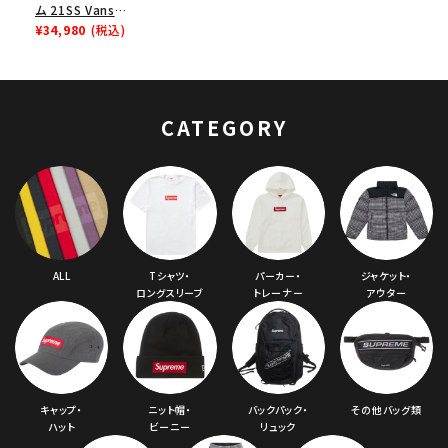
ム 21SS Vans
Monogram S Logo
¥34,980
(税込)
Skate Grosso Mid
ヴァンズ モノグラムS
ロゴスケートグロッソ
ミドル スニーカー ロ
CATEGORY
イヤル
ALL
Tシャツ・
パーカー・
ジャケット・
ロングスリーブ
トレーナー
アウター
キャップ・
ニット帽・
バックパック・
その他バッグ類
ハット
ビーニー
リュック