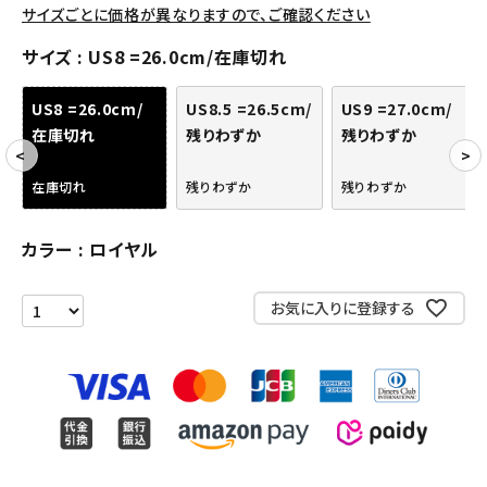
サイズごとに価格が異なりますので、ご確認ください
アクセサリー
サイズ
US8 =26.0cm/在庫切れ
COLLABORATION BRAND
US8 =26.0cm/
US8.5 =26.5cm/
US9 =27.0cm/
SEASON
在庫切れ
残りわずか
残りわずか
CONTENTS
在庫切れ
残りわずか
残りわずか
ACCOUNT MENU
カラー
ロイヤル
ようこそ ゲスト 様
お気に入りに登録する
meeting_room
person
ログイン
会員登録
Follow us