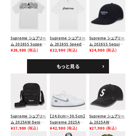
ノツイル キャンプキャ
ク
価格から探す
ップ ブラック
円 ～
円
在庫のない商品を表示する
Supreme シュプリー
Supreme シュプリー
Supreme シュプリー
ム 2026SS Supper
ム 2026SS Speed
ム 2026SS Sequin
絞り込んで検索する
Tee サパーTシャツ
¥26,980
(税込)
Tee スピードTシャツ
¥22,980
(税込)
Denim Classic
¥24,980
(税込)
ホワイト
ホワイト
Logo 6-Panel シ
ークインデニム クラ
もっと見る
シックロゴ 6パネルキ
ャップ ブラック
Supreme シュプリー
【24.0cm～30.5cm】
Supreme シュプリー
ム 2025AW Denim
Supreme 2025AW
ム 2025AW
Shoulder Bag デニ
¥37,980
(税込)
Nike SB Dunk Low
¥42,980
(税込)
Pigment Coated
¥27,980
(税込)
ム ショルダーバッグ
ナイキ SB ダンク ロ
2-Tone S Logo 6-