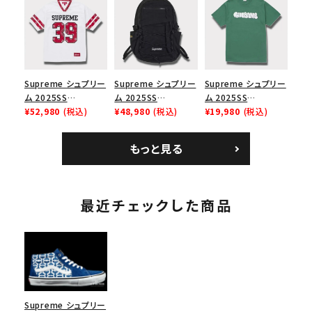
ース１スニーカー シ
イヤーリリーフボック
イルキャンプキャップ
ューズ ホワイト
スロゴTシャツ ホワ
ブラック 黒
イト 白
Supreme シュプリー
Supreme シュプリー
Supreme シュプリー
ム 2025SS
ム 2025SS
ム 2025SS
Bandana Football
¥52,980
(税込)
Backpack バックパッ
¥48,980
(税込)
Homerun Tee ホー
¥19,980
(税込)
Jersey バンダナ フッ
ク ブラック 黒
ムランTシャツ ライト
トボール ジャージ ホ
パイン
もっと見る
ワイト
最近チェックした商品
Supreme シュプリー