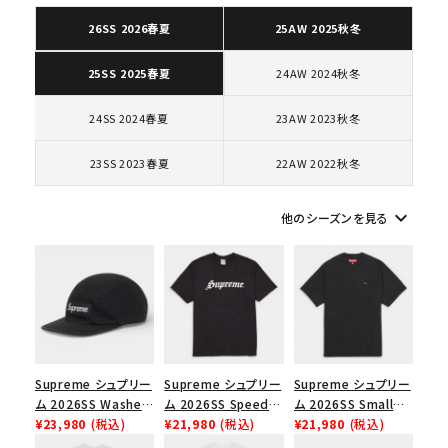
26SS 2026春夏
25AW 2025秋冬
キーワードから探す
24AW 2024秋冬
25SS 2025春夏
search
24SS 2024春夏
23AW 2023秋冬
人気ワード
2026SS
2025AW
2025SS
Tシャツ・ロングスリーブ
23SS 2023春夏
22AW 2022秋冬
キャップ・ハット
パーカー・クルーネック
ショルダー・ウエストバッグ
ボックスロゴ
ブラックスウェット
カテゴリーから探す
keyboard_arrow_down
他のシーズンを見る
コラボレーションブランドから探す
シーズンから探す
Supreme シュプリー
Supreme シュプリー
Supreme シュプリー
ム 2026SS Washed
ム 2026SS Speed
ム 2026SS Small
並び順
Chino Twill Camp
¥23,980
(税込)
Tee スピードTシャツ
¥21,980
(税込)
Box Tee スモールボ
¥21,980
(税込)
Cap ウォッシュド チ
ブラック
ックスTシャツ ブラッ