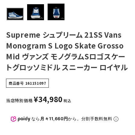
ァンズ モノグラム
Sロゴスケートグ
NEW ITEMS
ロッソミドル スニ
ーカー ロイヤル
CATEGORY
Supreme シュプリーム 21SS Vans
Tシャツ・ロングスリーブ
Monogram S Logo Skate Grosso
パーカー・トレーナー
Mid ヴァンズ モノグラムSロゴスケー
ジャケット・アウター
トグロッソミドル スニーカー ロイヤル
キャップ・ハット
ニット帽・ビーニー
商品番号
161151097
バックパック・リュック
¥
34,980
当店特別価格
税込
その他バッグ類
スニーカー・ブーツ
なら
月々11,660円
から。分割手数料無料
パンツ・ショーツ