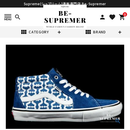
Supreme(シュプリーム)通販専門店 Be-Supremer
0
search
person
favorite
shopping_cart
view_module
view_module
CATEGORY
BRAND
search
Supreme シュプ
リーム 21SS
Vans
¥34,980
(税込)
Monogram S
Logo Skate
Grosso Mid ヴ