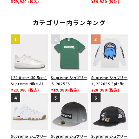
レイナーロウ シュー
Force 1 Low シュプ
¥29,980
(税込)
Rolling Tote
¥59,980
(税込)
ズ ブラック
リーム ナイキエアフォ
Bag ハルケン ロー
ース１スニーカー シ
リングトートバッグ
ューズ ブラック
ブラック
カテゴリー内ランキング
【24.0cm～30.5cm】
Supreme シュプリー
Supreme シュプリー
Supreme Nike Air
ム 2025SS
ム 2026SS Spitfire
Force 1 Low シュプ
¥28,980
(税込)
Homerun Tee ホー
¥19,980
(税込)
L/S Tee スピットファ
¥28,980
(税込)
リーム ナイキエアフォ
ムランTシャツ ライト
イア ロングスリーブ
ース１スニーカー シ
パイン
Tシャツ ホワイト
ューズ ホワイト
Supreme シュプリー
Supreme シュプリー
Supreme シュプリー