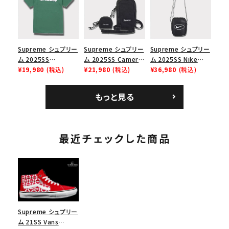
ューズ ホワイト
スロゴTシャツ ホワ
イト 白
Supreme シュプリー
Supreme シュプリー
Supreme シュプリー
ム 2025SS
ム 2025SS Camera
ム 2025SS Nike
Homerun Tee ホー
¥19,980
(税込)
Bag + Mini Pouch
¥21,980
(税込)
Leather Shoulder
¥36,980
(税込)
ムランTシャツ ライト
カメラバッグ ミニポー
Bag ナイキレザーシ
パイン
チ ブラック 黒
ョルダーバッグ ブラッ
もっと見る
ク 黒
最近チェックした商品
Supreme シュプリー
ム 21SS Vans