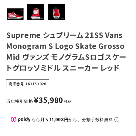
ァンズ モノグラム
Sロゴスケートグ
NEW ITEMS
ロッソミドル スニ
ーカー レッド
CATEGORY
Supreme シュプリーム 21SS Vans
Tシャツ・ロングスリーブ
Monogram S Logo Skate Grosso
パーカー・トレーナー
Mid ヴァンズ モノグラムSロゴスケー
ジャケット・アウター
トグロッソミドル スニーカー レッド
キャップ・ハット
ニット帽・ビーニー
商品番号
161151026
バックパック・リュック
¥
35,980
当店特別価格
税込
その他バッグ類
スニーカー・ブーツ
なら
月々11,993円
から。分割手数料無料
パンツ・ショーツ