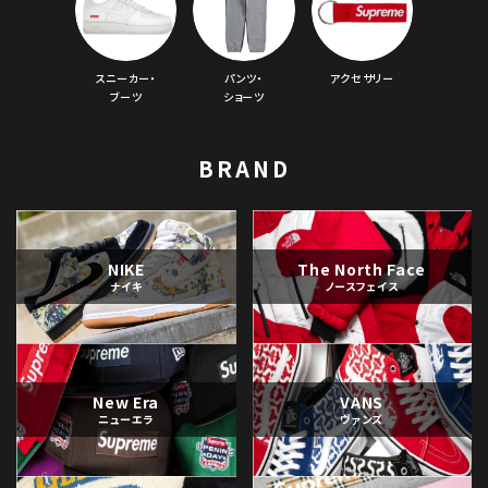
スニーカー・
パンツ・
アクセサリー
ブーツ
ショーツ
BRAND
NIKE
The North Face
ナイキ
ノースフェイス
New Era
VANS
ニューエラ
ヴァンズ