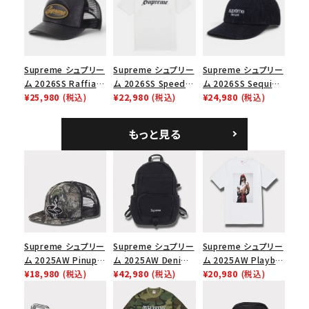
価格から探す
ップ ブラック
円 ～
円
在庫のない商品を表示する
Supreme シュプリー
Supreme シュプリー
Supreme シュプリー
ム 2026SS Raffia
ム 2026SS Speed
ム 2026SS Sequin
Mesh Back 5-Panel
¥25,980
(税込)
Tee スピードTシャツ
¥22,980
(税込)
Denim Classic
¥24,980
(税込)
絞り込んで検索する
ラフィアメッシュバック
ホワイト
Logo 6-Panel シ
5パネルキャップ ブラ
ークインデニム クラ
もっと見る
ック
シックロゴ 6パネルキ
ャップ ブラック
Supreme シュプリー
Supreme シュプリー
Supreme シュプリー
ム 2025AW Pinup
ム 2025AW Denim
ム 2025AW Playboi
Mesh Back 5-Panel
¥18,980
(税込)
Backpack デニム バ
¥42,980
(税込)
Carti Tee プレイボ
¥20,980
(税込)
Capピンアップ メッシ
ックパック ブラック
ーイカーティ Tシャツ
ュバック 5パネルキャ
ホワイト