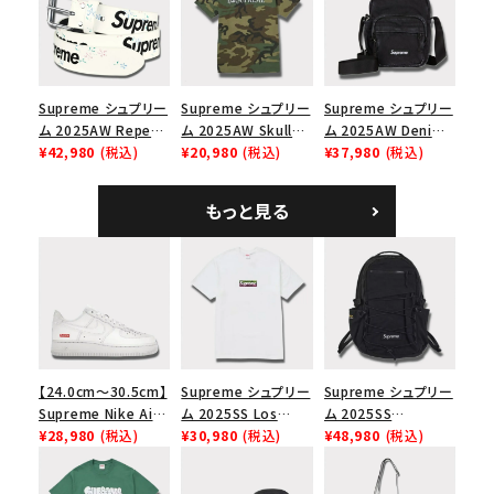
ップ トゥルーティン
バーHTC フォールカ
モ
Supreme シュプリー
Supreme シュプリー
Supreme シュプリー
ム 2025AW Repeat
ム 2025AW Skull
ム 2025AW Denim
Leather Belt リピー
¥42,980
(税込)
Tee スカル Tシャ
¥20,980
(税込)
Shoulder Bag デニ
¥37,980
(税込)
ト レザー ベルト フロ
ツ ウッドランドカモ
ム ショルダーバッグ
ーラル
ブラック
もっと見る
【24.0cm～30.5cm】
Supreme シュプリー
Supreme シュプリー
Supreme Nike Air
ム 2025SS Los
ム 2025SS
Force 1 Low シュプ
¥28,980
(税込)
Angeles Fire Relief
¥30,980
(税込)
Backpack バックパッ
¥48,980
(税込)
リーム ナイキエアフォ
Box Logo Tee ファ
ク ブラック 黒
ース１スニーカー シ
イヤーリリーフボック