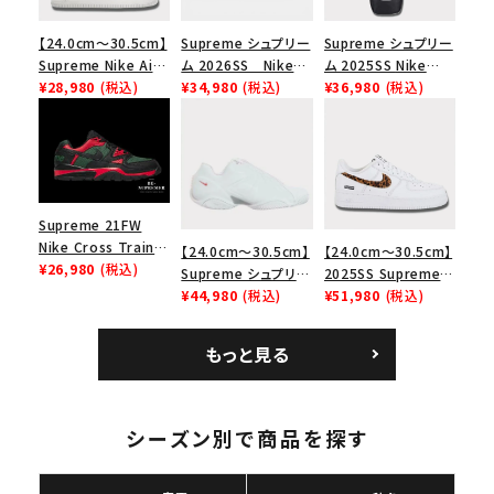
【24.0cm～30.5cm】
Supreme シュプリー
Supreme シュプリー
Supreme Nike Air
ム 2026SS Nike
ム 2025SS Nike
Force 1 Low シュプ
¥28,980
(税込)
SB Air Max 2 CB 94
¥34,980
(税込)
Leather Shoulder
¥36,980
(税込)
リーム ナイキエアフォ
Low SP ナイキ SB
Bag ナイキレザーシ
ース１スニーカー シ
エアマックス2 CB 94
ョルダーバッグ ブラッ
ューズ ホワイト
ロー SP ホワイト
ク 黒
Supreme 21FW
Nike Cross Trainer
【24.0cm～30.5cm】
【24.0cm～30.5cm】
Low ナイキクロスト
¥26,980
(税込)
Supreme シュプリー
2025SS Supreme
レイナーロウ シュー
ム 2023AW Nike
¥44,980
(税込)
GOODENOUGH
¥51,980
(税込)
ズ ブラック
Courtposite ナイキ
Nike Air Force 1
コートポジット スニー
Low AF1 シュプリー
もっと見る
カー ホワイト 白
ムグッドイナフ ナイキ
エアフォース１スニー
カー シューズ ホワイ
ト
シーズン別で商品を探す