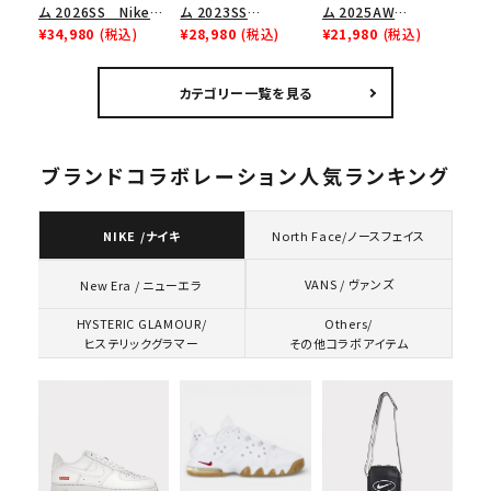
ム 2026SS Nike
ム 2023SS
ム 2025AW
SB Air Max 2 CB 94
¥34,980
(税込)
Gradient Box
¥28,980
(税込)
Number (N)ine x
¥21,980
(税込)
Low SP ナイキ SB
Logo New Era Cap
Mickey Mouse
エアマックス2 CB 94
グラディエントボック
Mesh Back 5-Panel
カテゴリー一覧を見る
ロー SP ホワイト
スロゴニューエラキャ
ナンバーナイン x ミッ
ップ 帽子 ブラック
キーマウス メッシュ
バック 5 パネルキャッ
プ ブラック
ブランドコラボレーション人気ランキング
NIKE /ナイキ
North Face/ノースフェイス
VANS / ヴァンズ
New Era / ニューエラ
HYSTERIC GLAMOUR/
Others/
ヒステリックグラマー
その他コラボアイテム