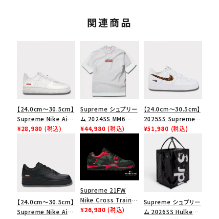
関連商品
【24.0cm～30.5cm】
Supreme シュプリー
【24.0cm～30.5cm】
Supreme Nike Air
ム 2024SS MM6
2025SS Supreme
Force 1 Low シュプ
¥28,980
(税込)
Maison Margiela
¥44,980
(税込)
GOODENOUGH
¥51,980
(税込)
リーム ナイキエアフォ
Box Logo Tee MM6
Nike Air Force 1
ース１スニーカー シ
メゾンマルジェラボッ
Low AF1 シュプリー
ューズ ホワイト
クスロゴTシャツ ホ
ムグッドイナフ ナイキ
ワイト 白
エアフォース１スニー
カー シューズ ホワイ
ト
Supreme 21FW
Nike Cross Trainer
【24.0cm～30.5cm】
Supreme シュプリー
Low ナイキクロスト
¥26,980
(税込)
Supreme Nike Air
ム 2026SS Hulken