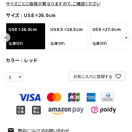
サイズごとに価格が異なりますので、ご確認ください
アクセサリー
サイズ
US8 =26.0cm
COLLABORATION BRAND
US8 =26.0cm
US8.5 =26.5cm
US9 =27.0cm
SEASON
在庫切れ
在庫切れ
在庫切れ
CONTENTS
カラー
レッド
ACCOUNT MENU
ようこそ ゲスト 様
お気に入りに登録する
meeting_room
person
ログイン
会員登録
Follow us
商品についてのお問い合わせ