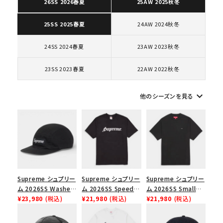
26SS 2026春夏
25AW 2025秋冬
24AW 2024秋冬
25SS 2025春夏
キーワードから探す
search
24SS 2024春夏
23AW 2023秋冬
人気ワード
2026SS
2025AW
2025SS
Tシャツ・ロングスリーブ
23SS 2023春夏
22AW 2022秋冬
キャップ・ハット
パーカー・クルーネック
ショルダー・ウエストバッグ
ボックスロゴ
ブラックスウェット
keyboard_arrow_down
他のシーズンを見る
カテゴリーから探す
コラボレーションブランドから探す
シーズンから探す
Supreme シュプリー
Supreme シュプリー
Supreme シュプリー
ム 2026SS Washed
ム 2026SS Speed
ム 2026SS Small
並び順
Chino Twill Camp
¥23,980
(税込)
Tee スピードTシャツ
¥21,980
(税込)
Box Tee スモールボ
¥21,980
(税込)
Cap ウォッシュド チ
ブラック
ックスTシャツ ブラッ
ノツイル キャンプキャ
ク