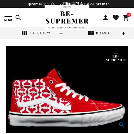
Supreme(シュプリーム)通販専門店 Be-Supremer
0
search
person
favorite
shopping_cart
view_module
view_module
CATEGORY
BRAND
search
Supreme シュプ
リーム 21SS
Vans
¥35,980
(税込)
Monogram S
Logo Skate
Grosso Mid ヴ