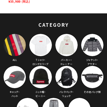
Monogram S Logo
¥35,980
(税込)
Skate Grosso Mid
ヴァンズ モノグラムS
ロゴスケートグロッソ
ミドル スニーカー レ
CATEGORY
ッド
ALL
Tシャツ・
パーカー・
ジャケット・
ロングスリーブ
トレーナー
アウター
キャップ・
ニット帽・
バックパック・
その他バッグ類
ハット
ビーニー
リュック