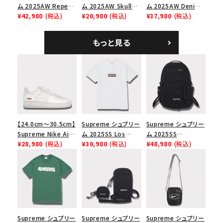
ム 2025AW Repeat
ム 2025AW Skull
ム 2025AW Denim
Leather Belt リピー
¥42,980
(税込)
Tee スカル Tシャ
¥20,980
(税込)
Shoulder Bag デニ
¥37,980
(税込)
ト レザー ベルト フロ
ツ ウッドランドカモ
ム ショルダーバッグ
ーラル
ブラック
もっと見る
【24.0cm～30.5cm】
Supreme シュプリー
Supreme シュプリー
Supreme Nike Air
ム 2025SS Los
ム 2025SS
Force 1 Low シュプ
¥28,980
(税込)
Angeles Fire Relief
¥30,980
(税込)
Backpack バックパッ
¥48,980
(税込)
リーム ナイキエアフォ
Box Logo Tee ファ
ク ブラック 黒
ース１スニーカー シ
イヤーリリーフボック
ューズ ホワイト
スロゴTシャツ ホワ
イト 白
Supreme シュプリー
Supreme シュプリー
Supreme シュプリー