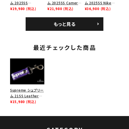
ム 2025SS
ム 2025SS Camera
ム 2025SS Nike
Homerun Tee ホー
¥19,980
(税込)
Bag + Mini Pouch
¥21,980
(税込)
Leather Shoulder
¥36,980
(税込)
ムランTシャツ ライト
カメラバッグ ミニポー
Bag ナイキレザーシ
パイン
チ ブラック 黒
ョルダーバッグ ブラッ
もっと見る
ク 黒
最近チェックした商品
Supreme シュプリー
ム 21SS Leather
Key Loop レザーキ
¥15,980
(税込)
ーループ キーチェイ
ン パープル