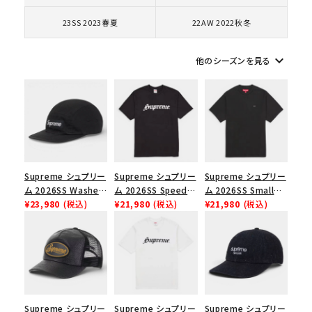
キーワードから探す
23SS 2023春夏
22AW 2022秋冬
search
人気ワード
2026SS
2025AW
2025SS
Tシャツ・ロングスリーブ
keyboard_arrow_down
他のシーズンを見る
キャップ・ハット
パーカー・クルーネック
ショルダー・ウエストバッグ
ボックスロゴ
ブラックスウェット
カテゴリーから探す
コラボレーションブランドから探す
Supreme シュプリー
Supreme シュプリー
Supreme シュプリー
ム 2026SS Washed
ム 2026SS Speed
ム 2026SS Small
シーズンから探す
Chino Twill Camp
¥23,980
(税込)
Tee スピードTシャツ
¥21,980
(税込)
Box Tee スモールボ
¥21,980
(税込)
Cap ウォッシュド チ
ブラック
ックスTシャツ ブラッ
ノツイル キャンプキャ
ク
並び順
ップ ブラック
価格から探す
Supreme シュプリー
Supreme シュプリー
Supreme シュプリー
円 ～
円