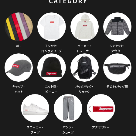
CATEGORY
ALL
Tシャツ・
パーカー・
ジャケット・
ロングスリーブ
トレーナー
アウター
キャップ・
ニット帽・
バックパック・
その他バッグ類
ハット
ビーニー
リュック
スニーカー・
パンツ・
アクセサリー
ブーツ
ショーツ