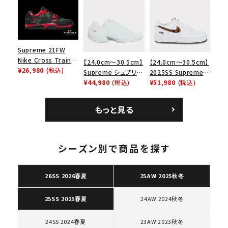
ース１スニーカー シ
エアマックス2 CB 94
ョルダーバッグ ブラッ
ューズ ホワイト
ロー SP ホワイト
ク 黒
Supreme 21FW
Nike Cross Trainer
【24.0cm～30.5cm】
【24.0cm～30.5cm】
Low ナイキクロスト
¥26,980
(税込)
Supreme シュプリー
2025SS Supreme
レイナーロウ シュー
ム 2023AW Nike
¥44,980
(税込)
GOODENOUGH
¥51,980
(税込)
ズ ブラック
Courtposite ナイキ
Nike Air Force 1
コートポジット スニー
Low AF1 シュプリー
もっと見る
カー ホワイト 白
ムグッドイナフ ナイキ
エアフォース１スニー
カー シューズ ホワイ
ト
シーズン別で商品を探す
26SS 2026春夏
25AW 2025秋冬
24AW 2024秋冬
25SS 2025春夏
24SS 2024春夏
23AW 2023秋冬