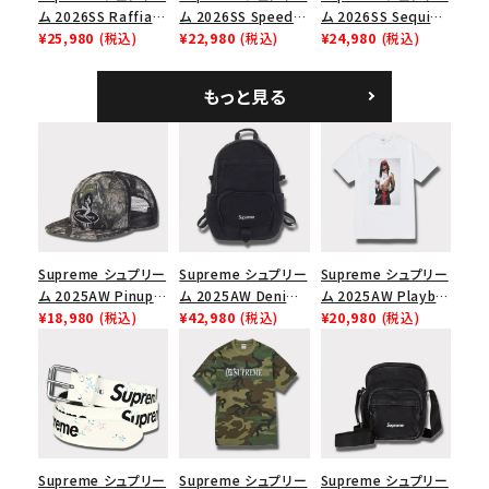
ム 2026SS Raffia
ム 2026SS Speed
ム 2026SS Sequin
Mesh Back 5-Panel
¥25,980
(税込)
Tee スピードTシャツ
¥22,980
(税込)
Denim Classic
¥24,980
(税込)
在庫のない商品を表示する
ラフィアメッシュバック
ホワイト
Logo 6-Panel シ
5パネルキャップ ブラ
ークインデニム クラ
もっと見る
絞り込んで検索する
ック
シックロゴ 6パネルキ
ャップ ブラック
Supreme シュプリー
Supreme シュプリー
Supreme シュプリー
ム 2025AW Pinup
ム 2025AW Denim
ム 2025AW Playboi
Mesh Back 5-Panel
¥18,980
(税込)
Backpack デニム バ
¥42,980
(税込)
Carti Tee プレイボ
¥20,980
(税込)
Capピンアップ メッシ
ックパック ブラック
ーイカーティ Tシャツ
ュバック 5パネルキャ
ホワイト
ップ トゥルーティン
バーHTC フォールカ
モ
Supreme シュプリー
Supreme シュプリー
Supreme シュプリー