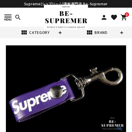
Supreme(シュプリーム)通販専門店 Be-Supremer
0
search
person
favorite
shopping_cart
view_module
view_module
CATEGORY
BRAND
search
Supreme シュプ
リーム 21SS
Leather Key
¥15,980
(税込)
Loop レザーキー
ループ キーチェイ
ン パープル