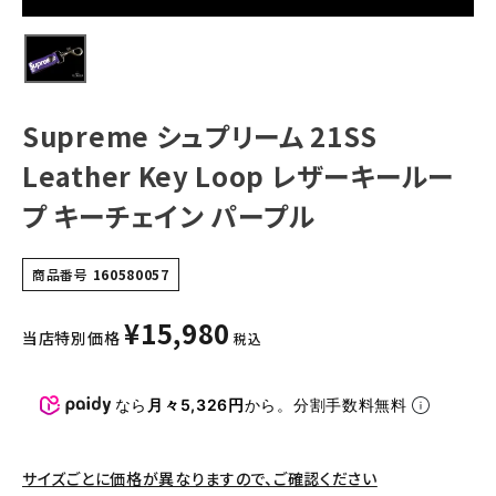
NEW ITEMS
CATEGORY
Supreme シュプリーム 21SS
Tシャツ・ロングスリーブ
Leather Key Loop レザーキールー
パーカー・トレーナー
プ キーチェイン パープル
ジャケット・アウター
キャップ・ハット
商品番号
160580057
ニット帽・ビーニー
¥
15,980
当店特別価格
税込
バックパック・リュック
その他バッグ類
なら
月々5,326円
から。分割手数料無料
スニーカー・ブーツ
サイズごとに価格が異なりますので、ご確認ください
パンツ・ショーツ