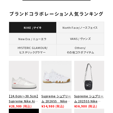
ブランドコラボレーション人気ランキング
NIKE /ナイキ
North Face/ノースフェイス
VANS / ヴァンズ
New Era / ニューエラ
HYSTERIC GLAMOUR/
Others/
ヒステリックグラマー
その他コラボアイテム
【24.0cm～30.5cm】
Supreme シュプリー
Supreme シュプリー
Supreme Nike Air
ム 2026SS Nike
ム 2025SS Nike
Force 1 Low シュプ
¥28,980
(税込)
SB Air Max 2 CB 94
¥34,980
(税込)
Leather Shoulder
¥36,980
(税込)
リーム ナイキエアフォ
Low SP ナイキ SB
Bag ナイキレザーシ