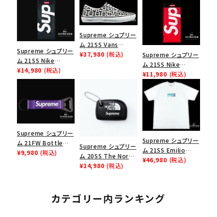
Supreme シュプリー
ム 21SS Vans
Supreme シュプリー
Monogram S Logo
¥37,980
(税込)
Supreme シュプリー
ム 21SS Nike
Skate Era ヴァンズ
ム 21SS Nike
Lightweight Crew
¥14,980
(税込)
モノグラムSロゴスケ
Lightweight Crew
¥11,980
(税込)
Socks(1 Pack) ナイ
ートエラ スニーカー
Socks(1 Pack) ナイ
キライトウェイトクル
ブラック
キライトウェイトクル
ーソックス(1パック)
ーソックス(1パック)
ブラック
レッド
Supreme シュプリー
Supreme シュプリー
ム 21FW Bottle
Supreme シュプリー
ム 21SS Emilio
Opener Webbing
¥9,980
(税込)
ム 20SS The North
Pucci Box Logo
¥46,980
(税込)
Keychain ボトルオ
Face Floating
¥14,980
(税込)
Tee エミリオプッチ
ープナーウェビングキ
Keychain ノースフェ
ボックスロゴTシャツ
ーチェイン パープル
イスフローティングキ
ホワイト/ブルー
ーチェーン ブラック
カテゴリー内ランキング