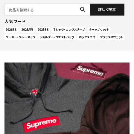
search
詳しく検索
人気ワード
2026SS
2025AW
2025SS
Tシャツ・ロングスリーブ
キャップ・ハット
パーカー・クルーネック
ショルダー・ウエストバッグ
ボックスロゴ
ブラックスウェット