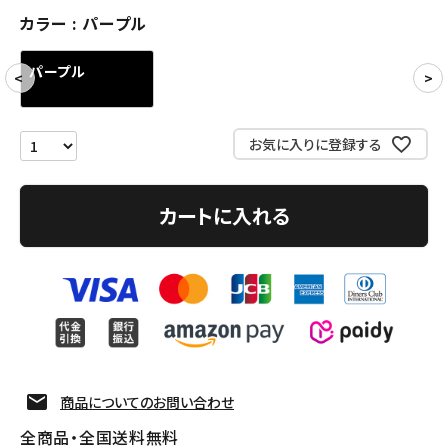
カラー
パープル
アクセサリー
パープル
COLLABORATION BRAND
SEASON
お気に入りに登録する
CONTENTS
カートに入れる
ACCOUNT MENU
ようこそ ゲスト 様
meeting_room
person
ログイン
会員登録
Follow us
商品についてのお問い合わせ
全商品・全国送料無料