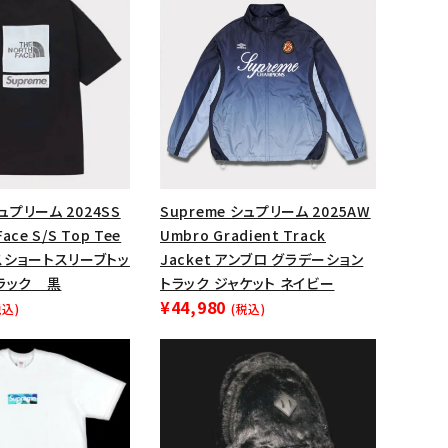
シュプリーム 2024SS
Supreme シュプリーム 2025AW
Face S/S Top Tee
Umbro Gradient Track
スショートスリーブトッ
Jacket アンブロ グラデーション
ラック 黒
トラック ジャケット ネイビー
¥44,980
税込)
(税込)
ランドから探す
S