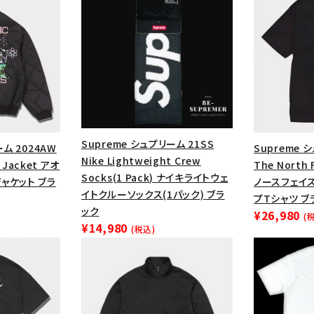
Supreme シュプリーム 21SS
ーム 2024AW
Supreme 
Nike Lightweight Crew
k Jacket アオ
The North 
Socks(1 Pack) ナイキライトウェ
ャケット ブラ
ノースフェイ
イトクルーソックス(1パック) ブラ
プTシャツ ブ
ック
¥26,980
(
カテゴリーから探す
コラボレーションブ
¥14,980
(税込)
rch
価格から探す
人気ワード
2026SS
2025AW
2025S