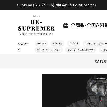
Supreme(シュプリーム)通販専門店 Be-Supremer
全商品・全国送料
card_giftcard
人気ワー
2026SS
2025AW
2025SS
Tシャツ・ロングスリー
ド
パーカー・クルーネック
ショルダー・ウエストバッグ
ボッ
CATEG
search