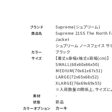
バックパック・リュック
その他バッグ類
Supreme(シュプリーム)
ブランド
スニーカー・ブーツ
Supreme 21SS The North F
商品名
パンツ・ショーツ
Jacket
シュプリーム ノースフェイス 
アクセサリー
ブラック
カラー
【着丈x身幅x袖丈x肩幅(cm)】
サイズ
COLLABORATION BRAND
SMALL(68x60x66x50)
MEDIUM(70x61x67x51)
SEASON
LARGE(72x65x68x52)
XLARGE(76x69x69x55)
CONTENTS
※入荷数量の関係上、サイズに
-
素材
ACCOUNT MENU
新品
状態
ようこそ ゲスト 様
カーキ
カラーオプション