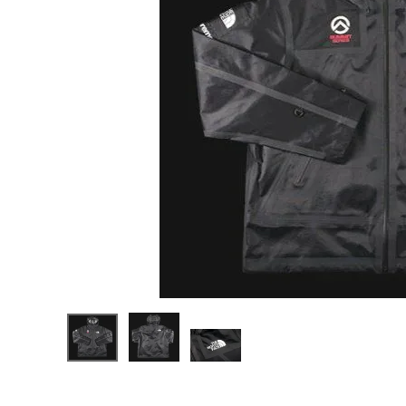
Supreme
The
North
¥89,980
Face
(税込)
Summit
Series
Outer
Tape
Seam
Jacket
NEW ITEMS
シュプリー
ム ノース
フェイス テ
ープシー
CATEGORY
ムジャケッ
ト ブラック
Tシャツ・ロングスリーブ
パーカー・トレーナー
ジャケット・アウター
キャップ・ハット
ニット帽・ビーニー