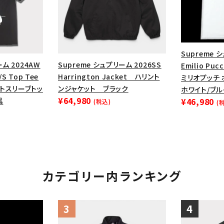
円 ～
円
Tシャツ・ロングスリーブ
キャ
パーカー・クルーネック
ショル
ボックスロゴ
ブラックスウェッ
Supreme 
ーム 2024AW
Supreme シュプリーム 2026SS
Emilio Pucc
在庫のない商品を表示する
/S Top Tee
Harrington Jacket ハリント
ミリオプッチ
トスリーブトッ
ンジャケット ブラック
ホワイト/ブ
¥64,980
¥46,980
絞り込んで検索する
黒
(税込)
(
カテゴリー内ランキング