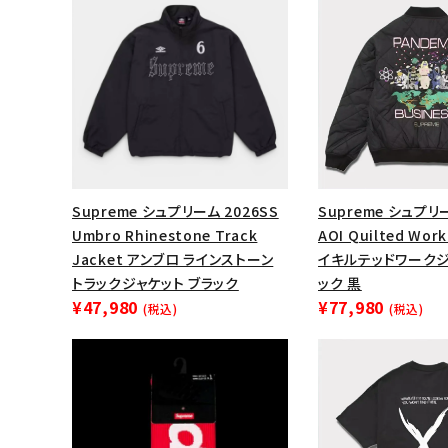
Supreme シュプリーム 2026SS
Supreme シュプリ
Umbro Rhinestone Track
AOI Quilted Wor
Jacket アンブロ ラインストーン
イキルテッドワークジ
トラックジャケット ブラック
ック 黒
¥47,980
¥77,980
(税込)
(税込)
キーワードから探す
sea
シーズンから探す