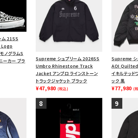
ム 21SS
 Logo
ズ モノグラムS
Supreme シュプリーム 2026SS
Supreme 
ニーカー ブラ
Umbro Rhinestone Track
AOI Quilte
Jacket アンブロ ラインストーン
イキルテッド
トラックジャケット ブラック
ック 黒
¥47,980
¥77,980
(税込)
(