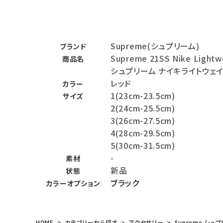
バックパック・リュック
その他バッグ類
Supreme(シュプリーム)
ブランド
Supreme 21SS Nike Lightw
商品名
スニーカー・ブーツ
シュプリーム ナイキライトウェ
パンツ・ショーツ
レッド
カラー
1(23cm-23.5cm)
サイズ
アクセサリー
2(24cm-25.5cm)
3(26cm-27.5cm)
COLLABORATION BRAND
4(28cm-29.5cm)
5(30cm-31.5cm)
SEASON
-
素材
新品
状態
CONTENTS
ブラック
カラーオプション
ACCOUNT MENU
ようこそ ゲスト 様
HOME
カテゴリーから探す
アクセサリー
Supreme シュプリ