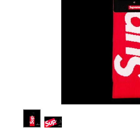
Supreme
シュプリー
ム 21SS
¥11,980
Nike
(税込)
Lightwei
ght Crew
Socks(1
Pack) ナ
イキライト
ウェイトク
NEW ITEMS
ルーソック
ス(1パッ
ク) レッド
CATEGORY
Tシャツ・ロングスリーブ
パーカー・トレーナー
ジャケット・アウター
キャップ・ハット
ニット帽・ビーニー