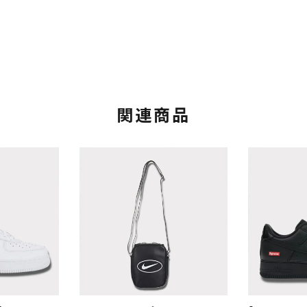
関連商品
カテゴリーから探す
コラボレーションブ
rch
価格から探す
人気ワード
2026SS
2025AW
2025S