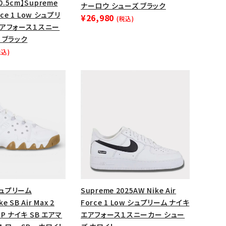
0.5cm】Supreme
ナーロウ シューズ ブラック
ップ・ハット
orce 1 Low シュプリ
¥26,980
(税込)
エアフォース１スニー
ダー・ウエストバッグ
 ブラック
ト
税込)
シュプリーム
Supreme 2025AW Nike Air
e SB Air Max 2
Force 1 Low シュプリーム ナイキ
 SP ナイキ SB エアマ
エアフォース１スニーカー シュー