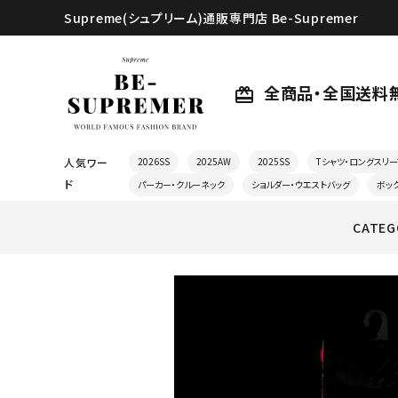
Supreme(シュプリーム)通販専門店 Be-Supremer
全商品・全国送料
card_giftcard
人気ワー
2026SS
2025AW
2025SS
Tシャツ・ロングスリー
ド
パーカー・クルーネック
ショルダー・ウエストバッグ
ボッ
CATEG
search