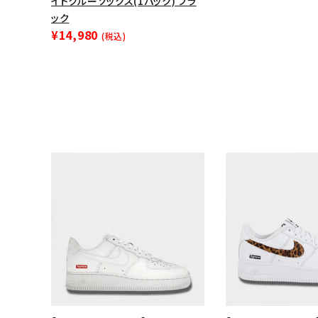
イトクルーソックス(1パック) ブラ
ック
¥14,980
(税込)
キーワードから探す
sea
シーズンから探す