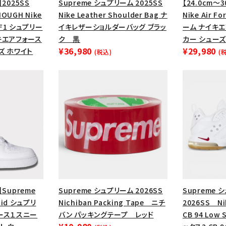
】2025SS
Supreme シュプリーム 2025SS
【24.0cm～3
円 ～
円
Tシャツ・ロングスリーブ
キャ
OUGH Nike
Nike Leather Shoulder Bag ナ
Nike Air F
 AF1 シュプリー
イキレザーショルダーバッグ ブラッ
ーム ナイキ
パーカー・クルーネック
ショル
キエアフォース
ク 黒
カー シューズ
ボックスロゴ
ブラックスウェッ
¥36,980
¥29,980
ズ ホワイト
(税込)
(
在庫のない商品を表示する
絞り込んで検索する
】Supreme
Supreme シュプリーム 2026SS
Supreme 
 Mid シュプリ
Nichiban Packing Tape ニチ
2026SS Nik
ース１スニー
バン パッキングテープ レッド
CB 94 Low