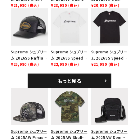
Box Tee スモールボ
¥21,980
(税込)
Chino Twill Camp
¥23,980
(税込)
Tee ウィッシュTシ
¥20,980
(税込)
ックスTシャツ ブラッ
Cap ウォッシュド チ
ャツ ブラック
価格から探す
ク
ノツイル キャンプキャ
ップ ブラック
円 ～
円
在庫のない商品を表示する
Supreme シュプリー
Supreme シュプリー
Supreme シュプリー
絞り込んで検索する
ム 2026SS Raffia
ム 2026SS Speed
ム 2026SS Speed
Mesh Back 5-Panel
¥25,980
(税込)
Tee スピードTシャツ
¥22,980
(税込)
Tee スピードTシャツ
¥21,980
(税込)
ラフィアメッシュバック
ホワイト
ブラック
5パネルキャップ ブラ
もっと見る
ック
Supreme シュプリー
Supreme シュプリー
Supreme シュプリー
ム 2025AW Pinup
ム 2025AW Skull
ム 2025AW Denim