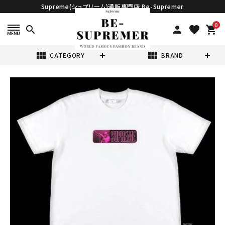
Supreme(シュプリーム)通販専門店 Be-Supremer
0
search
person
favorite
shopping_cart
view_module
view_module
CATEGORY
BRAND
search
Supreme シュプ
リーム 21SS
Miles Davis
¥14,980
(税込)
Tee マイルスデイ
ヴィスTシャツ ホ