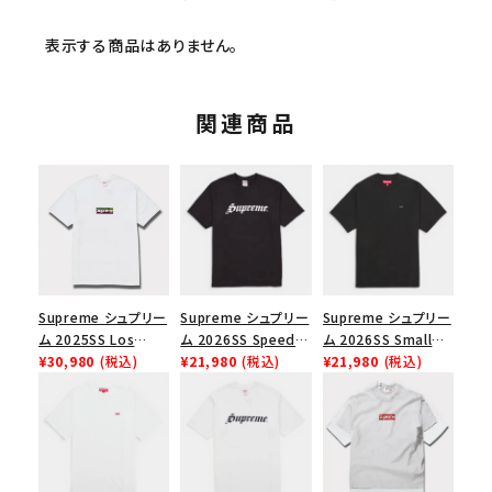
表示する商品はありません。
関連商品
Supreme シュプリー
Supreme シュプリー
Supreme シュプリー
ム 2025SS Los
ム 2026SS Speed
ム 2026SS Small
Angeles Fire Relief
¥30,980
(税込)
Tee スピードTシャツ
¥21,980
(税込)
Box Tee スモールボ
¥21,980
(税込)
Box Logo Tee ファ
ブラック
ックスTシャツ ブラッ
イヤーリリーフボック
ク
スロゴTシャツ ホワ
イト 白