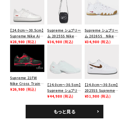
【24.0cm～30.5cm】
Supreme シュプリー
Supreme シュプリー
Supreme Nike Air
ム 2025SS Nike
ム 2026SS Nike
Force 1 Low シュプ
¥28,980
(税込)
Leather Shoulder
¥36,980
(税込)
SB Air Max 2 CB 94
¥34,980
(税込)
リーム ナイキエアフォ
Bag ナイキレザーシ
Low SP ナイキ SB
ース１スニーカー シ
ョルダーバッグ ブラッ
エアマックス2 CB 94
ューズ ホワイト
ク 黒
ロー SP ホワイト
Supreme 21FW
Nike Cross Trainer
【24.0cm～30.5cm】
【24.0cm～30.5cm】
Low ナイキクロスト
¥26,980
(税込)
Supreme シュプリー
2025SS Supreme
レイナーロウ シュー
ム 2023AW Nike
¥44,980
(税込)
GOODENOUGH
¥51,980
(税込)
ズ ブラック
Courtposite ナイキ
Nike Air Force 1
コートポジット スニー
Low AF1 シュプリー
もっと見る
カー ホワイト 白
ムグッドイナフ ナイキ
エアフォース１スニー
カー シューズ ホワイ