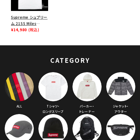
Supreme シュプリー
ム 21SS Miles
Davis Tee マイルス
¥14,980
(税込)
デイヴィスTシャツ ホ
ワイト
CATEGORY
ALL
Tシャツ・
パーカー・
ジャケット・
ロングスリーブ
トレーナー
アウター