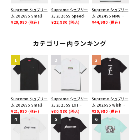
Supreme シュプリー
Supreme シュプリー
Supreme シュプリー
ム 2026SS Small
ム 2026SS Speed
ム 2024SS MM6
Box Tee スモールボ
¥20,980
(税込)
Tee スピードTシャツ
¥22,980
(税込)
Maison Margiela
¥44,980
(税込)
ックスTシャツ ホワイ
ホワイト
Box Logo Tee MM6
ト
メゾンマルジェラボッ
クスロゴTシャツ ホ
カテゴリー内ランキング
ワイト 白
Supreme シュプリー
Supreme シュプリー
Supreme シュプリー
ム 2026SS Small
ム 2025SS Los
ム 2026SS Wish
Box Tee スモールボ
¥21,980
(税込)
Angeles Fire Relief
¥30,980
(税込)
Tee ウィッシュTシ
¥20,980
(税込)
ックスTシャツ ブラッ
Box Logo Tee ファ
ャツ ブラック
ク
イヤーリリーフボック
スロゴTシャツ ホワ
イト 白