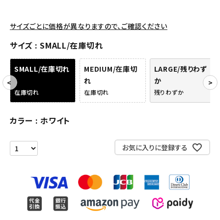
パンツ・ショーツ
アクセサリー
サイズごとに価格が異なりますので、ご確認ください
COLLABORATION BRAND
サイズ
SMALL/在庫切れ
SEASON
SMALL/在庫切れ
MEDIUM/在庫切
LARGE/残りわず
れ
か
CONTENTS
在庫切れ
在庫切れ
残りわずか
ACCOUNT MENU
カラー
ホワイト
ようこそ ゲスト 様
お気に入りに登録する
meeting_room
person
ログイン
会員登録
Follow us