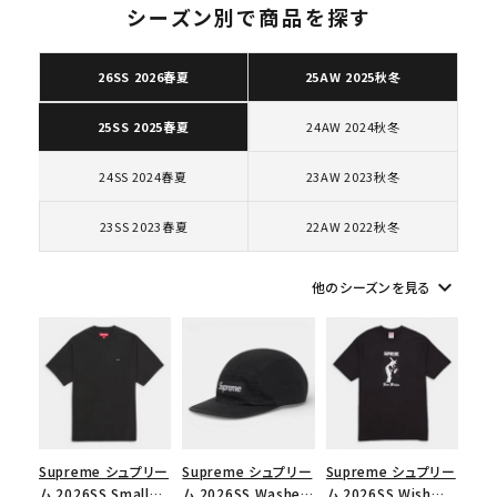
ト
シーズン別で商品を探す
26SS 2026春夏
25AW 2025秋冬
キーワードから探す
24AW 2024秋冬
25SS 2025春夏
search
24SS 2024春夏
23AW 2023秋冬
人気ワード
2026SS
2025AW
2025SS
Tシャツ・ロングスリーブ
キャップ・ハット
パーカー・クルーネック
23SS 2023春夏
22AW 2022秋冬
ショルダー・ウエストバッグ
ボックスロゴ
ブラックスウェット
カテゴリーから探す
keyboard_arrow_down
他のシーズンを見る
コラボレーションブランドから探す
シーズンから探す
Supreme シュプリー
Supreme シュプリー
Supreme シュプリー
並び順
ム 2026SS Small
ム 2026SS Washed
ム 2026SS Wish