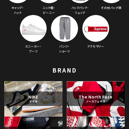
キャップ・
ニット帽・
バックパック・
その他バッグ類
ハット
ビーニー
リュック
スニーカー・
パンツ・
アクセサリー
ブーツ
ショーツ
BRAND
NIKE
The North Face
ナイキ
ノースフェイス