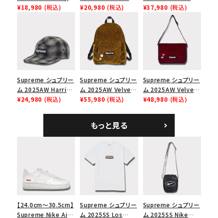
Mesh Back 5-Panel
¥18,980
(税込)
Tee スカル Tシャ
¥20,980
(税込)
Shoulder Bag デニ
¥37,980
(税込)
Capピンアップ メッシ
ツ ウッドランドカモ
ム ショルダーバッグ
ュバック 5パネルキャ
ブラック
ップ トゥルーティン
バーHTC フォールカ
モ
Supreme シュプリー
Supreme シュプリー
Supreme シュプリー
ム 2025AW Harris
ム 2025AW Velvet
ム 2025AW Velvet
Tweed Camp Cap
¥24,980
(税込)
Backpack ベルベッ
¥55,980
(税込)
Small Messenger
¥48,980
(税込)
ハリスツイード キャ
ト バックパック タンレ
Bag ベルベット スモ
ンプキャップ ブラック
オパード
ール メッセンジャー
もっと見る
バッグ レッドレオパー
ド
【24.0cm～30.5cm】
Supreme シュプリー
Supreme シュプリー
Supreme Nike Air
ム 2025SS Los
ム 2025SS Nike