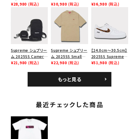
Force 1 Low シュプ
¥28,980
(税込)
Angeles Fire Relief
¥30,980
(税込)
Leather Shoulder
¥36,980
(税込)
リーム ナイキエアフォ
Box Logo Tee ファ
Bag ナイキレザーシ
ース１スニーカー シ
イヤーリリーフボック
ョルダーバッグ ブラッ
ューズ ホワイト
スロゴTシャツ ホワ
ク 黒
イト 白
Supreme シュプリー
Supreme シュプリー
【24.0cm～30.5cm】
ム 2025SS Camera
ム 2025SS Small
2025SS Supreme
Bag + Mini Pouch
¥21,980
(税込)
Box Tee スモールボ
¥22,980
(税込)
GOODENOUGH
¥51,980
(税込)
カメラバッグ ミニポー
ックスTシャツ タン
Nike Air Force 1
チ ブラック 黒
Low AF1 シュプリー
もっと見る
ムグッドイナフ ナイキ
エアフォース１スニー
カー シューズ ホワイ
ト
最近チェックした商品