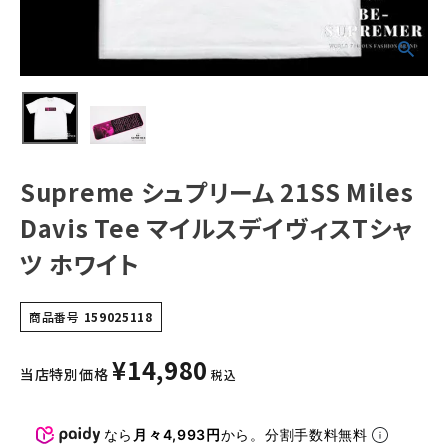
ワイト
NEW ITEMS
CATEGORY
Tシャツ・ロングスリーブ
パーカー・トレーナー
Supreme シュプリーム 21SS Miles
ジャケット・アウター
Davis Tee マイルスデイヴィスTシャ
キャップ・ハット
ツ ホワイト
ニット帽・ビーニー
商品番号
159025118
バックパック・リュック
¥
14,980
その他バッグ類
当店特別価格
税込
スニーカー・ブーツ
なら
月々4,993円
から。分割手数料無料