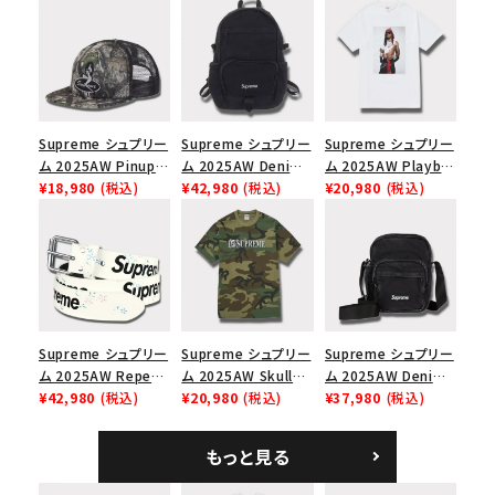
Supreme シュプリー
Supreme シュプリー
Supreme シュプリー
ム 2025AW Pinup
ム 2025AW Denim
ム 2025AW Playboi
Mesh Back 5-Panel
¥18,980
(税込)
Backpack デニム バ
¥42,980
(税込)
Carti Tee プレイボ
¥20,980
(税込)
Capピンアップ メッシ
ックパック ブラック
ーイカーティ Tシャツ
ュバック 5パネルキャ
ホワイト
ップ トゥルーティン
バーHTC フォールカ
モ
Supreme シュプリー
Supreme シュプリー
Supreme シュプリー
ム 2025AW Repeat
ム 2025AW Skull
ム 2025AW Denim
Leather Belt リピー
¥42,980
(税込)
Tee スカル Tシャ
¥20,980
(税込)
Shoulder Bag デニ
¥37,980
(税込)
ト レザー ベルト フロ
ツ ウッドランドカモ
ム ショルダーバッグ
ーラル
ブラック
もっと見る