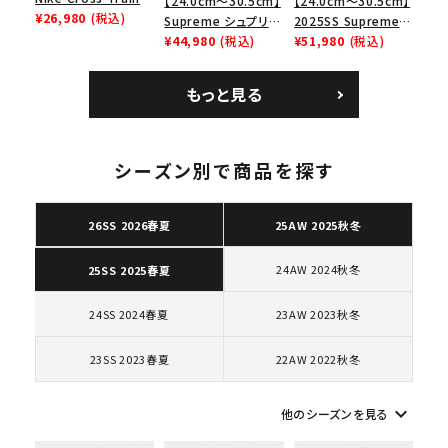
【24.0cm～30.5cm】
【24.0cm～30.5cm】
Low ナイキクロスト
¥26,980
(税込)
Supreme シュプリー
2025SS Supreme
レイナーロウ シュー
ム 2023AW Nike
¥44,980
(税込)
GOODENOUGH
¥51,980
(税込)
ズ ブラック
Courtposite ナイキ
Nike Air Force 1
コートポジット スニー
Low AF1 シュプリー
もっと見る
カー ホワイト 白
ムグッドイナフ ナイキ
エアフォース１スニー
カー シューズ ホワイ
ト
シーズン別で商品を探す
キーワードから探す
search
26SS 2026春夏
25AW 2025秋冬
人気ワード
2026SS
2025AW
2025SS
Tシャツ・ロングスリーブ
24AW 2024秋冬
25SS 2025春夏
キャップ・ハット
パーカー・クルーネック
ショルダー・ウエストバッグ
ボックスロゴ
ブラックスウェット
24SS 2024春夏
23AW 2023秋冬
カテゴリーから探す
23SS 2023春夏
22AW 2022秋冬
コラボレーションブランドから探す
keyboard_arrow_down
他のシーズンを見る