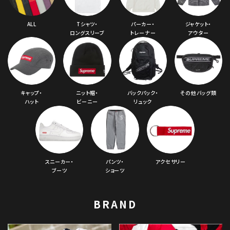
ALL
Tシャツ・
パーカー・
ジャケット・
ロングスリーブ
トレーナー
アウター
キャップ・
ニット帽・
バックパック・
その他バッグ類
ハット
ビーニー
リュック
スニーカー・
パンツ・
アクセサリー
ブーツ
ショーツ
BRAND