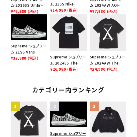
ム 21SS Nike
ム 2026SS Umbro
ム 2024AW AOI
Lightweight Crew
¥14,980
(税込)
Rhinestone Track
¥47,980
(税込)
Quilted Work
¥77,980
(税込)
Socks(1 Pack) ナイ
Jacket アンブロ ラ
Jacket アオイキルテ
キライトウェイトクル
インストーン トラック
ッドワークジャケット
ーソックス(1パック)
ジャケット ブラック
ブラック 黒
ブラック
Supreme シュプリー
ム 21SS Vans
Supreme シュプリー
Supreme シュプリー
Monogram S Logo
¥37,980
(税込)
ム 2024SS The
ム 2024AW The
Skate Era ヴァンズ
North Face S/S
¥26,980
(税込)
North Face S/S
¥24,980
(税込)
モノグラムSロゴスケ
Top Tee ノースフェ
Top Tee ノースフェ
ートエラ スニーカー
イスショートスリーブ
イスショートスリーブ
ブラック
トップTシャツ ブラッ
トップTシャツ ブラッ
カテゴリー内ランキング
ク 黒
ク 黒
Supreme シュプリー