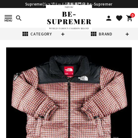
Supreme(シュプリーム)通販専門店 Be-Supremer
0
search
person
favorite
shopping_cart
view_module
view_module
CATEGORY
BRAND
search
Supreme シュプ
リーム 21SS
The North
¥90,980
(税込)
Face Studded
Nuptse Jacket