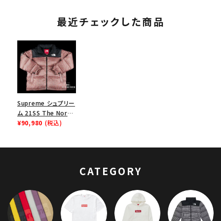
最近チェックした商品
Supreme シュプリー
ム 21SS The North
Face Studded
¥90,980
(税込)
Nuptse Jacket ノー
スフェイススタッズヌ
プシジャケット レッド
CATEGORY