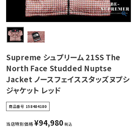
ノースフェイスス
タッズヌプシジャ
ケット レッド
NEW ITEMS
CATEGORY
Tシャツ・ロングスリーブ
パーカー・トレーナー
Supreme シュプリーム 21SS The
ジャケット・アウター
North Face Studded Nuptse
キャップ・ハット
Jacket ノースフェイススタッズヌプシ
ジャケット レッド
ニット帽・ビーニー
バックパック・リュック
商品番号
158484180
その他バッグ類
¥
94,980
当店特別価格
税込
スニーカー・ブーツ
パンツ・ショーツ