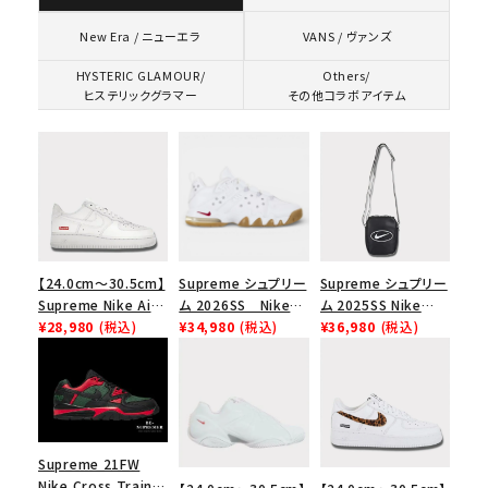
VANS / ヴァンズ
New Era / ニューエラ
HYSTERIC GLAMOUR/
Others/
ヒステリックグラマー
その他コラボアイテム
【24.0cm～30.5cm】
Supreme シュプリー
Supreme シュプリー
Supreme Nike Air
ム 2026SS Nike
ム 2025SS Nike
Force 1 Low シュプ
¥28,980
(税込)
SB Air Max 2 CB 94
¥34,980
(税込)
Leather Shoulder
¥36,980
(税込)
リーム ナイキエアフォ
Low SP ナイキ SB
Bag ナイキレザーシ
ース１スニーカー シ
エアマックス2 CB 94
ョルダーバッグ ブラッ
ューズ ホワイト
ロー SP ホワイト
ク 黒
Supreme 21FW
Nike Cross Trainer