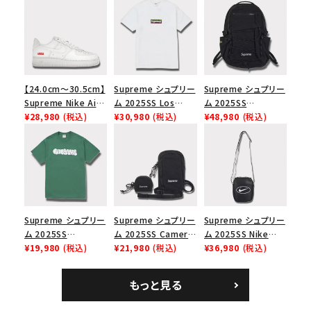
【24.0cm～30.5cm】
Supreme シュプリー
Supreme シュプリー
Supreme Nike Air
ム 2025SS Los
ム 2025SS
Force 1 Low シュプ
¥28,980
(税込)
Angeles Fire Relief
¥30,980
(税込)
Backpack バックパッ
¥48,980
(税込)
リーム ナイキエアフォ
Box Logo Tee ファ
ク ブラック 黒
ース１スニーカー シ
イヤーリリーフボック
ューズ ホワイト
スロゴTシャツ ホワ
イト 白
Supreme シュプリー
Supreme シュプリー
Supreme シュプリー
ム 2025SS
ム 2025SS Camera
ム 2025SS Nike
Homerun Tee ホー
¥19,980
(税込)
Bag + Mini Pouch
¥21,980
(税込)
Leather Shoulder
¥36,980
(税込)
ムランTシャツ ライト
カメラバッグ ミニポー
Bag ナイキレザーシ
パイン
チ ブラック 黒
ョルダーバッグ ブラッ
もっと見る
ク 黒