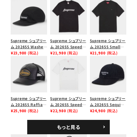
シーズンから探す
並び順
価格から探す
Supreme シュプリー
Supreme シュプリー
Supreme シュプリー
ム 2026SS Washed
ム 2026SS Speed
ム 2026SS Small
円 ～
円
Chino Twill Camp
¥23,980
(税込)
Tee スピードTシャツ
¥21,980
(税込)
Box Tee スモールボ
¥21,980
(税込)
Cap ウォッシュド チ
ブラック
ックスTシャツ ブラッ
ノツイル キャンプキャ
ク
在庫のない商品を表示する
ップ ブラック
絞り込んで検索する
Supreme シュプリー
Supreme シュプリー
Supreme シュプリー
ム 2026SS Raffia
ム 2026SS Speed
ム 2026SS Sequin
Mesh Back 5-Panel
¥25,980
(税込)
Tee スピードTシャツ
¥22,980
(税込)
Denim Classic
¥24,980
(税込)
ラフィアメッシュバック
ホワイト
Logo 6-Panel シ
5パネルキャップ ブラ
ークインデニム クラ
もっと見る
ック
シックロゴ 6パネルキ
ャップ ブラック