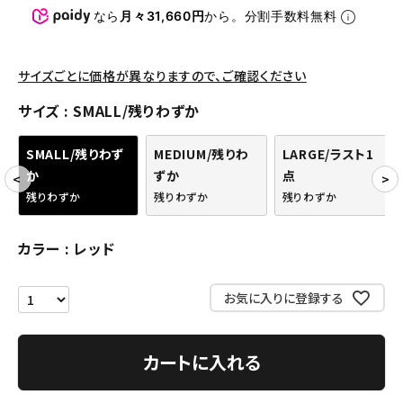
なら
月々31,660円
から。分割手数料無料
アクセサリー
サイズごとに価格が異なりますので、ご確認ください
COLLABORATION BRAND
サイズ
SMALL/残りわずか
SEASON
SMALL/残りわず
MEDIUM/残りわ
LARGE/ラスト1
CONTENTS
か
ずか
点
残りわずか
残りわずか
残りわずか
ACCOUNT MENU
ようこそ ゲスト 様
カラー
レッド
meeting_room
person
ログイン
会員登録
お気に入りに登録する
Follow us
カートに入れる