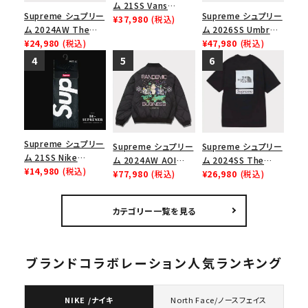
ム 21SS Vans
Supreme シュプリー
Supreme シュプリー
Monogram S Logo
¥37,980
(税込)
ム 2024AW The
ム 2026SS Umbro
Skate Era ヴァンズ
North Face S/S
¥24,980
(税込)
Rhinestone Track
¥47,980
(税込)
モノグラムSロゴスケ
Top Tee ノースフェ
Jacket アンブロ ラ
ートエラ スニーカー
イスショートスリーブ
インストーン トラック
ブラック
トップTシャツ ブラッ
ジャケット ブラック
ク 黒
Supreme シュプリー
Supreme シュプリー
Supreme シュプリー
ム 21SS Nike
ム 2024AW AOI
ム 2024SS The
Lightweight Crew
¥14,980
(税込)
Quilted Work
¥77,980
(税込)
North Face S/S
¥26,980
(税込)
Socks(1 Pack) ナイ
Jacket アオイキルテ
Top Tee ノースフェ
キライトウェイトクル
ッドワークジャケット
イスショートスリーブ
カテゴリー一覧を見る
ーソックス(1パック)
ブラック 黒
トップTシャツ ブラッ
ブラック
ク 黒
ブランドコラボレーション人気ランキング
NIKE /ナイキ
North Face/ノースフェイス