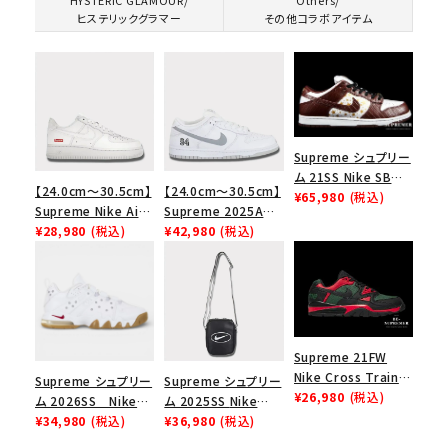
HYSTERIC GLAMOUR/
Others/
ヒステリックグラマー
その他コラボアイテム
Supreme シュプリー
ム 21SS Nike SB
【24.0cm～30.5cm】
【24.0cm～30.5cm】
Dunk Low ナイキSB
¥65,980
(税込)
Supreme Nike Air
Supreme 2025AW
ダンクロウ スニーカ
Force 1 Low シュプ
¥28,980
(税込)
Nike SB Dunk Low
¥42,980
(税込)
ー ブラウン
リーム ナイキエアフォ
ナイキ SB ダンク ロ
ース１スニーカー シ
ー スニーカー ホワイ
ューズ ホワイト
ト
Supreme 21FW
Nike Cross Trainer
Supreme シュプリー
Supreme シュプリー
Low ナイキクロスト
¥26,980
(税込)
ム 2026SS Nike
ム 2025SS Nike
レイナーロウ シュー
SB Air Max 2 CB 94
¥34,980
(税込)
Leather Shoulder
¥36,980
(税込)
ズ ブラック
Low SP ナイキ SB
Bag ナイキレザーシ