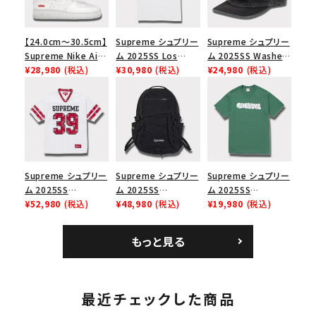
【24.0cm～30.5cm】
Supreme シュプリー
Supreme シュプリー
Supreme Nike Air
ム 2025SS Los
ム 2025SS Washed
Force 1 Low シュプ
¥28,980
(税込)
Angeles Fire Relief
¥30,980
(税込)
Chino Twill Camp
¥24,980
(税込)
リーム ナイキエアフォ
Box Logo Tee ファ
Cap ウォッシュチノツ
ース１スニーカー シ
イヤーリリーフボック
イルキャンプキャップ
ューズ ホワイト
スロゴTシャツ ホワ
ブラック 黒
イト 白
Supreme シュプリー
Supreme シュプリー
Supreme シュプリー
ム 2025SS
ム 2025SS
ム 2025SS
Bandana Football
¥52,980
(税込)
Backpack バックパッ
¥48,980
(税込)
Homerun Tee ホー
¥19,980
(税込)
Jersey バンダナ フッ
ク ブラック 黒
ムランTシャツ ライト
トボール ジャージ ホ
パイン
もっと見る
ワイト
最近チェックした商品