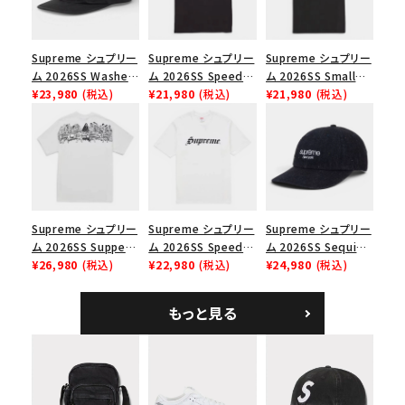
並び順
Supreme シュプリー
Supreme シュプリー
Supreme シュプリー
ム 2026SS Washed
ム 2026SS Speed
ム 2026SS Small
価格から探す
Chino Twill Camp
¥23,980
(税込)
Tee スピードTシャツ
¥21,980
(税込)
Box Tee スモールボ
¥21,980
(税込)
Cap ウォッシュド チ
ブラック
ックスTシャツ ブラッ
円 ～
円
ノツイル キャンプキャ
ク
ップ ブラック
在庫のない商品を表示する
絞り込んで検索する
Supreme シュプリー
Supreme シュプリー
Supreme シュプリー
ム 2026SS Supper
ム 2026SS Speed
ム 2026SS Sequin
Tee サパーTシャツ
¥26,980
(税込)
Tee スピードTシャツ
¥22,980
(税込)
Denim Classic
¥24,980
(税込)
ホワイト
ホワイト
Logo 6-Panel シ
ークインデニム クラ
もっと見る
シックロゴ 6パネルキ
ャップ ブラック