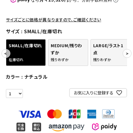
アクセサリー
サイズごとに価格が異なりますので、ご確認ください
COLLABORATION BRAND
サイズ
SMALL/在庫切れ
SEASON
SMALL/在庫切れ
MEDIUM/残りわ
LARGE/ラスト1
ずか
点
CONTENTS
在庫切れ
残りわずか
残りわずか
ACCOUNT MENU
カラー
ナチュラル
ようこそ ゲスト 様
meeting_room
person
ログイン
会員登録
お気に入りに登録する
Follow us