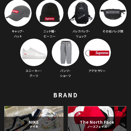
キャップ・
ニット帽・
バックパック・
その他バッグ類
ハット
ビーニー
リュック
スニーカー・
パンツ・
アクセサリー
ブーツ
ショーツ
BRAND
NIKE
The North Face
ナイキ
ノースフェイス