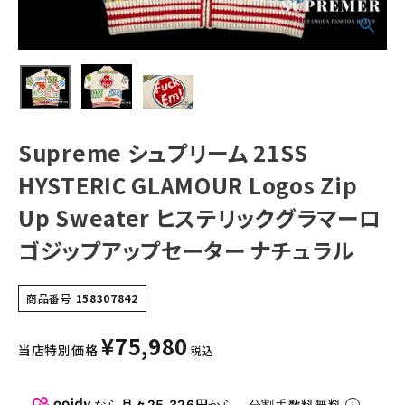
Sweater ヒステ
リックグラマーロ
ゴジップアップセ
NEW ITEMS
ーター ナチュラル
CATEGORY
Tシャツ・ロングスリーブ
Supreme シュプリーム 21SS
パーカー・トレーナー
HYSTERIC GLAMOUR Logos Zip
ジャケット・アウター
Up Sweater ヒステリックグラマーロ
キャップ・ハット
ゴジップアップセーター ナチュラル
ニット帽・ビーニー
バックパック・リュック
商品番号
158307842
その他バッグ類
¥
75,980
当店特別価格
税込
スニーカー・ブーツ
パンツ・ショーツ
なら
月々25,326円
から。分割手数料無料