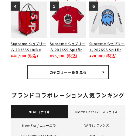
ダナボックスロゴTシ
ナイキ SB ダンク ロ
Sweatshirt サテン
ャツ ホワイト
ー スニーカー ホワイ
アップリケ フーデッド
ト
スウェットパーカー ブ
ラック
Supreme シュプリー
Supreme シュプリー
Supreme シュプリー
ム 2026SS Hulken
ム 2026SS Spitfire
ム 2026SS Spitfire
Rolling Tote
¥48,980
(税込)
Football Jersey
¥55,980
(税込)
L/S Tee スピットファ
¥28,980
(税込)
Bag ハルケン ロー
スピットファイア フッ
イア ロングスリーブ
リングトートバッグ
トボールジャージ
Tシャツ ホワイト
カテゴリー一覧を見る
レッド
レッド
ブランドコラボレーション人気ランキング
NIKE /ナイキ
North Face/ノースフェイス
VANS / ヴァンズ
New Era / ニューエラ