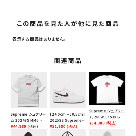
この商品を見た人が他に見た商品
表示する商品はありません。
関連商品
Supreme シュプリー
Supreme シュプリー
【24.0cm～30.5cm】
ム 20FW Cross Box
ム 2024SS MM6
2025SS Supreme
Logo Tee クロスボ
¥54,980
(税込)
Maison Margiela
¥44,980
(税込)
GOODENOUGH
¥51,980
(税込)
ックスロゴＴシャツ ホ
Box Logo Tee MM6
Nike Air Force 1
ワイト