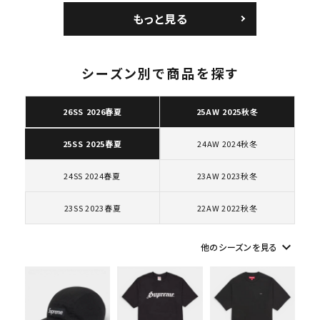
エアマックス2 CB 94
ョルダーバッグ ブラッ
もっと見る
ロー SP ホワイト
ク 黒
シーズン別で商品を探す
キーワードから探す
26SS 2026春夏
25AW 2025秋冬
search
24AW 2024秋冬
25SS 2025春夏
人気ワード
2026SS
2025AW
2025SS
Tシャツ・ロングスリーブ
キャップ・ハット
パーカー・クルーネック
24SS 2024春夏
23AW 2023秋冬
ショルダー・ウエストバッグ
ボックスロゴ
ブラックスウェット
カテゴリーから探す
23SS 2023春夏
22AW 2022秋冬
keyboard_arrow_down
他のシーズンを見る
コラボレーションブランドから探す
シーズンから探す