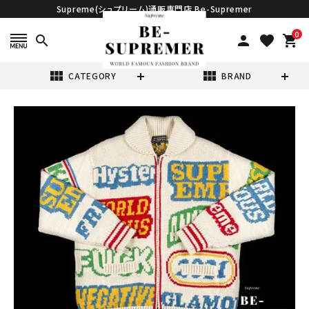
Supreme(シュプリーム)通販専門店 Be-Supremer
0
search
person
favorite
shopping_cart
view_module
view_module
CATEGORY
BRAND
search
Supreme シュプ
リーム 21SS
HYSTERIC
¥74,980
(税込)
GLAMOUR
Logos Zip Up