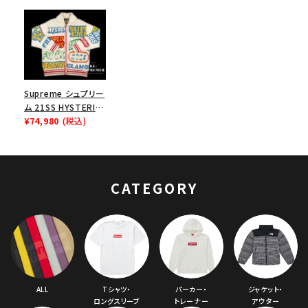
Supreme シュプリー
ム 21SS HYSTERIC
GLAMOUR Logos
¥74,980
(税込)
Zip Up Sweater ヒ
ステリックグラマーロ
ゴジップアップセータ
ー ナチュラル
CATEGORY
ALL
Tシャツ・
パーカー・
ジャケット・
ロングスリーブ
トレーナー
アウター