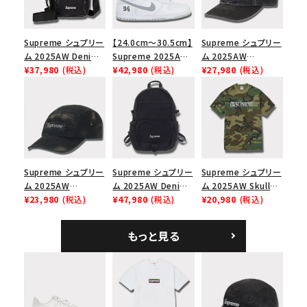
Supreme シュプリー
【24.0cm～30.5cm】
Supreme シュプリー
ム 2025AW Denim
Supreme 2025AW
ム 2025AW
Shoulder Bag デニ
¥37,980
(税込)
Nike SB Dunk Low
¥42,980
(税込)
Pigment Coated
¥27,980
(税込)
ム ショルダーバッグ
ナイキ SB ダンク ロ
2-Tone S Logo 6-
ブラック
ー スニーカー ホワイ
Panel Cap ピグメン
ト
トコーテッド 2トーン
エスロゴ 6パネルキャ
ップ ブラック
Supreme シュプリー
Supreme シュプリー
Supreme シュプリー
ム 2025AW
ム 2025AW Denim
ム 2025AW Skull
Overdyed Camp
¥23,980
(税込)
Backpack デニム バ
¥47,980
(税込)
Tee スカル Tシャ
¥20,980
(税込)
Cap オーバーダイド
ックパック ブラック
ツ ウッドランドカモ
キャンプキャップ ブ
もっと見る
ラック