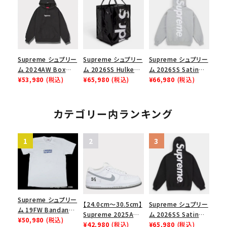
メゾンマルジェラボッ
Low AF1 シュプリー
クスロゴTシャツ ホ
ムグッドイナフ ナイキ
ワイト 白
エアフォース１スニー
カー シューズ ホワイ
ト
Supreme シュプリー
Supreme シュプリー
Supreme シュプリー
ム 2024AW Box
ム 2026SS Hulken
ム 2026SS Satin
Logo Hooded
¥53,980
(税込)
Rolling Tote
¥65,980
(税込)
Applique Hooded
¥66,980
(税込)
Sweatshirt ボック
Bag ハルケン ロー
Sweatshirt サテン
スロゴフードパーカー
リングトートバッグ
アップリケ フーデッド
ブラック 黒
ブラック
スウェットパーカー ヘ
カテゴリー内ランキング
ザーグレー
Supreme シュプリー
【24.0cm～30.5cm】
Supreme シュプリー
ム 19FW Bandana
Supreme 2025AW
ム 2026SS Satin
Box Logo Tee バン
¥50,980
(税込)
Nike SB Dunk Low
¥42,980
(税込)
Applique Hooded
¥65,980
(税込)