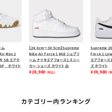
円 ～
円
Tシャツ・ロングスリーブ
キャ
パーカー・クルーネック
ショル
ボックスロゴ
ブラックスウェッ
在庫のない商品を表示する
ーム
【24.0cm～30.5cm】Supreme
Supreme 20
絞り込んで検索する
ir Max 2
Nike Air Force 1 Mid シュプリ
Force 1 
イキ SB エアマ
ーム ナイキエアフォース１スニー
エアフォース
ー SP ホワイト
カー シューズ ホワイト 白
ズ ホワイト
¥28,980
¥39,980
(税込)
(
カテゴリー内ランキング