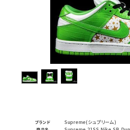
Supreme
シュプリー
ム 21SS
¥189,98
Nike SB
0
(税込)
Dunk
Low ナイ
キSBダン
クロウ ス
ニーカー
グリーン
NEW ITEMS
CATEGORY
Tシャツ・ロングスリーブ
パーカー・トレーナー
ジャケット・アウター
キャップ・ハット
Supreme(シュプリーム)
ブランド
ニット帽・ビーニー
Supreme 21SS Nike SB Du
商品名