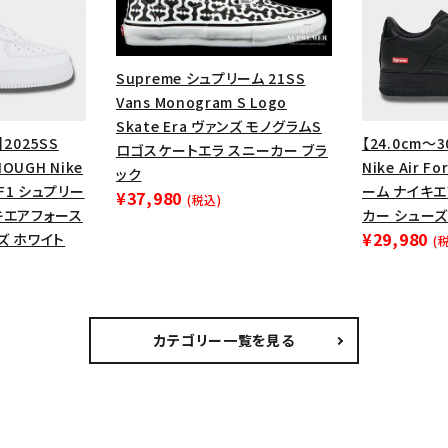
Supreme シュプリーム 21SS
Vans Monogram S Logo
Skate Era ヴァンズ モノグラムS
】2025SS
【24.0cm～3
ロゴスケートエラ スニーカー ブラ
OUGH Nike
Nike Air F
ック
 AF1 シュプリー
ーム ナイキ
¥37,980
(税込)
キエアフォース
カー シューズ
¥29,980
ズ ホワイト
(
カテゴリー一覧を見る