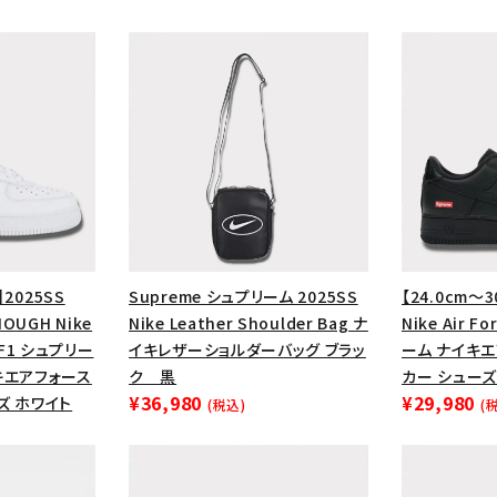
】2025SS
Supreme シュプリーム 2025SS
【24.0cm～3
OUGH Nike
Nike Leather Shoulder Bag ナ
Nike Air F
 AF1 シュプリー
イキレザーショルダーバッグ ブラッ
ーム ナイキ
カテゴリーから探す
コラボレーションブ
キエアフォース
ク 黒
カー シューズ
¥36,980
¥29,980
ズ ホワイト
rch
(税込)
(
価格から探す
人気ワード
2026SS
2025AW
2025S