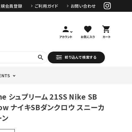
新規会員登録
ご利用ガイド
お問い合わせ
person
favorite
shopping_cart
アカウント
お気に入り
カート
search
絞り込んで検索する
ENTS
me シュプリーム 21SS Nike SB
 Low ナイキSBダンクロウ スニーカ
ーン