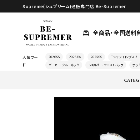
Supreme(シュプリーム)通販専門店 Be-Supremer
全商品・全国送料
card_giftcard
人気ワー
2026SS
2025AW
2025SS
Tシャツ・ロングスリー
ド
パーカー・クルーネック
ショルダー・ウエストバッグ
ボッ
CATEG
search