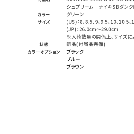
シュプリーム ナイキSBダンク
バックパック・リュック
グリーン
カラー
その他バッグ類
(US)：8、8.5、9、9.5、10、10.5、
サイズ
(JP)：26.0cm～29.0cm
スニーカー・ブーツ
※入荷数量の関係上、サイズに
パンツ・ショーツ
新品(付属品完備)
状態
ブラック
カラーオプション
アクセサリー
ブルー
ブラウン
COLLABORATION BRAND
SEASON
CONTENTS
ACCOUNT MENU
ようこそ ゲスト 様