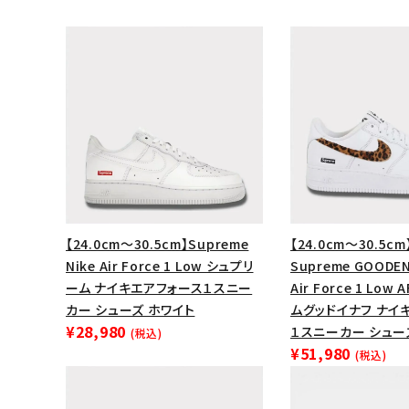
【24.0cm～30.5cm】Supreme
【24.0cm～30.5cm
Nike Air Force 1 Low シュプリ
Supreme GOODEN
ーム ナイキエアフォース１スニー
Air Force 1 Low
キーワードから探す
カー シューズ ホワイト
ムグッドイナフ ナイ
¥28,980
１スニーカー シュー
sea
(税込)
¥51,980
(税込)
シーズンから探す