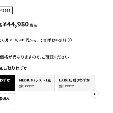
646669
¥
44,980
格
税込
なら
月々14,993円
から。分割手数料無料
価格が異なりますので、ご確認ください
ALL/残りわずか
りわずか
MEDIUM/ラスト1点
LARGE/残りわずか
残りわずか
残りわずか
在庫切れ