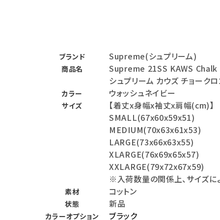
バックパック・リュック
その他バッグ類
Supreme(シュプリーム)
ブランド
スニーカー・ブーツ
Supreme 21SS KAWS Chalk
商品名
パンツ・ショーツ
シュプリーム カウズ チョーク
ウォッシュネイビー
カラー
アクセサリー
【着丈x身幅x袖丈x肩幅(cm)】
サイズ
SMALL(67x60x59x51)
COLLABORATION BRAND
MEDIUM(70x63x61x53)
LARGE(73x66x63x55)
SEASON
XLARGE(76x69x65x57)
XXLARGE(79x72x67x59)
CONTENTS
※入荷数量の関係上、サイズに
コットン
素材
ACCOUNT MENU
新品
状態
ようこそ ゲスト 様
ブラック
カラーオプション