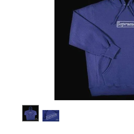
Supreme
シュプリー
ム 21SS
¥44,980
KAWS
(税込)
Chalk
Logo
Hooded
Sweatsh
irt カウズ
チョークロ
NEW ITEMS
ゴフードパ
ーカー ウ
ォッシュネ
イビー
CATEGORY
Tシャツ・ロングスリーブ
パーカー・トレーナー
ジャケット・アウター
キャップ・ハット
ニット帽・ビーニー