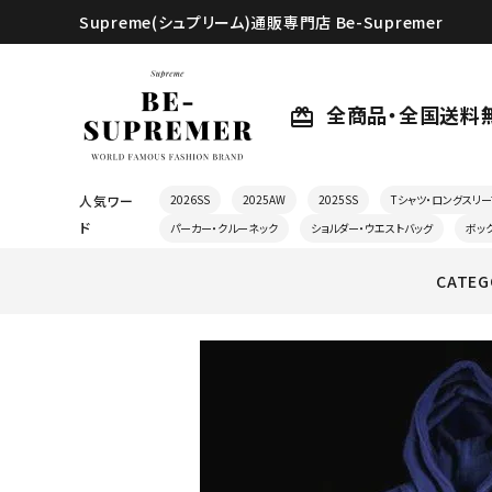
Supreme(シュプリーム)通販専門店 Be-Supremer
全商品・全国送料
card_giftcard
人気ワー
2026SS
2025AW
2025SS
Tシャツ・ロングスリー
ド
パーカー・クルーネック
ショルダー・ウエストバッグ
ボッ
CATEG
search