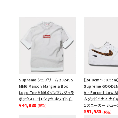
Supreme シュプリーム 2024SS
【24.0cm～30.5cm
キーワードから探す
MM6 Maison Margiela Box
Supreme GOODEN
Logo Tee MM6メゾンマルジェラ
Air Force 1 Low
sea
ボックスロゴTシャツ ホワイト 白
ムグッドイナフ ナイ
¥44,980
１スニーカー シュー
(税込)
シーズンから探す
¥51,980
(税込)