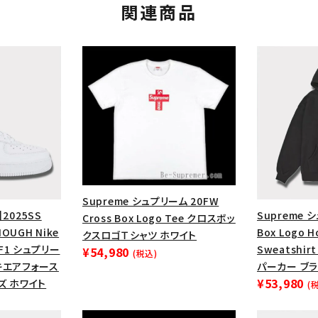
関連商品
Supreme シュプリーム 20FW
】2025SS
Supreme 
Cross Box Logo Tee クロスボッ
カテゴリーから探す
コラボレーションブ
OUGH Nike
Box Logo 
クスロゴＴシャツ ホワイト
 AF1 シュプリー
Sweatshi
¥54,980
(税込)
rch
キエアフォース
パーカー ブラ
¥53,980
ズ ホワイト
(
価格から探す
人気ワード
2026SS
2025AW
2025S