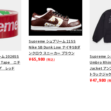
円 ～
円
Tシャツ・ロングスリーブ
キャ
パーカー・クルーネック
ショル
ボックスロゴ
ブラックスウェッ
在庫のない商品を表示する
Supreme シュプリーム 21SS
Nike SB Dunk Low ナイキSBダ
絞り込んで検索する
ンクロウ スニーカー ブラウン
ム 2026SS
Supreme 
¥65,980
(税込)
ng Tape ニチ
Umbro Rhin
プ レッド
Jacket ア
トラックジャケ
¥47,980
(