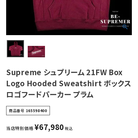
Sweatshirt ボッ
クスロゴフードパ
ーカー プラム
NEW ITEMS
CATEGORY
Tシャツ・ロングスリーブ
パーカー・トレーナー
ジャケット・アウター
Supreme シュプリーム 21FW Box
キャップ・ハット
Logo Hooded Sweatshirt ボックス
ニット帽・ビーニー
ロゴフードパーカー プラム
バックパック・リュック
商品番号
165598400
その他バッグ類
¥
67,980
スニーカー・ブーツ
当店特別価格
税込