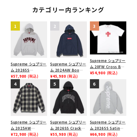
アップリケ フーデッド
スウェットパーカー ヘ
カテゴリー内ランキング
ザーグレー
Supreme シュプリー
Supreme シュプリー
Supreme シュプリー
ム 20FW Cross Box
ム 2026SS
ム 2024AW Box
Logo Tee クロスボ
¥54,980
(税込)
Ghostface Arc
¥57,980
(税込)
Logo Hooded
¥45,980
(税込)
ックスロゴＴシャツ ホ
Hooded
Sweatshirt ボック
ワイト
Sweatshirt ゴー
スロゴフードパーカー
ストフェイス アークフ
ネイビー 紺
ーデッドスウェット パ
ーカー アッシュグレ
ー
Supreme シュプリー
Supreme シュプリー
Supreme シュプリー
ム 2025AW
ム 2026SS Cracked
ム 2026SS Satin
Studded Shadow
¥72,980
(税込)
Raglan Zip Up
¥55,980
(税込)
Applique Hooded
¥66,980
(税込)