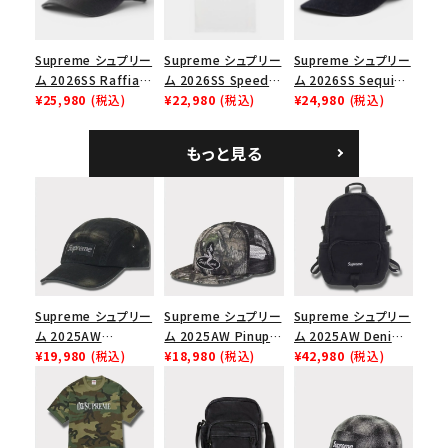
Supreme シュプリー
Supreme シュプリー
Supreme シュプリー
ム 2026SS Raffia
ム 2026SS Speed
ム 2026SS Sequin
Mesh Back 5-Panel
¥25,980
(税込)
Tee スピードTシャツ
¥22,980
(税込)
Denim Classic
¥24,980
(税込)
ラフィアメッシュバック
ホワイト
Logo 6-Panel シ
5パネルキャップ ブラ
ークインデニム クラ
もっと見る
ック
シックロゴ 6パネルキ
ャップ ブラック
Supreme シュプリー
Supreme シュプリー
Supreme シュプリー
ム 2025AW
ム 2025AW Pinup
ム 2025AW Denim
Overdyed Camp
¥19,980
(税込)
Mesh Back 5-Panel
¥18,980
(税込)
Backpack デニム バ
¥42,980
(税込)
Cap オーバーダイド
Capピンアップ メッシ
ックパック ブラック
キャンプキャップ ブ
ュバック 5パネルキャ
ラック
ップ トゥルーティン
バーHTC フォールカ