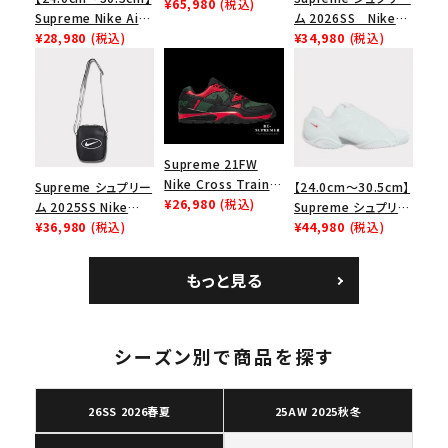
Dunk Low ナイキSB
¥65,980
(税込)
Supreme Nike Air
ム 2026SS Nike
ダンクロウ スニーカ
Force 1 Low シュプ
¥28,980
(税込)
SB Air Max 2 CB 94
¥34,980
(税込)
ー ブラウン
リーム ナイキエアフォ
Low SP ナイキ SB
ース１スニーカー シ
エアマックス2 CB 94
ューズ ホワイト
ロー SP ホワイト
Supreme 21FW
Nike Cross Trainer
Supreme シュプリー
【24.0cm～30.5cm】
Low ナイキクロスト
¥26,980
(税込)
ム 2025SS Nike
Supreme シュプリー
レイナーロウ シュー
Leather Shoulder
¥36,980
(税込)
ム 2023AW Nike
¥44,980
(税込)
ズ ブラック
Bag ナイキレザーシ
Courtposite ナイキ
ョルダーバッグ ブラッ
コートポジット スニー
もっと見る
キーワードから探す
ク 黒
カー ホワイト 白
search
人気ワード
2026SS
2025AW
2025SS
Tシャツ・ロングスリーブ
シーズン別で商品を探す
キャップ・ハット
パーカー・クルーネック
ショルダー・ウエストバッグ
ボックスロゴ
ブラックスウェット
26SS 2026春夏
25AW 2025秋冬
カテゴリーから探す