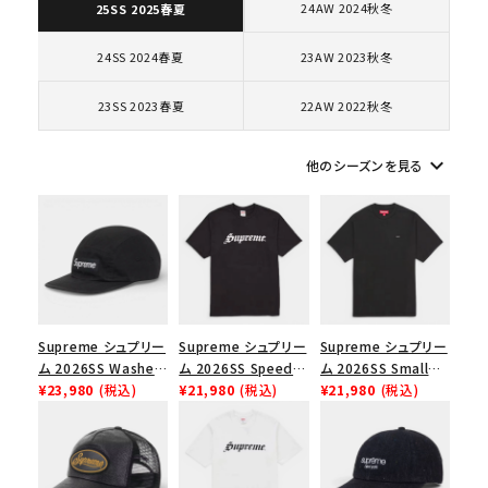
24AW 2024秋冬
25SS 2025春夏
コラボレーションブランドから探す
24SS 2024春夏
23AW 2023秋冬
23SS 2023春夏
22AW 2022秋冬
シーズンから探す
keyboard_arrow_down
他のシーズンを見る
並び順
価格から探す
円 ～
円
在庫のない商品を表示する
Supreme シュプリー
Supreme シュプリー
Supreme シュプリー
ム 2026SS Washed
ム 2026SS Speed
ム 2026SS Small
Chino Twill Camp
¥23,980
(税込)
Tee スピードTシャツ
¥21,980
(税込)
Box Tee スモールボ
¥21,980
(税込)
絞り込んで検索する
Cap ウォッシュド チ
ブラック
ックスTシャツ ブラッ
ノツイル キャンプキャ
ク
ップ ブラック