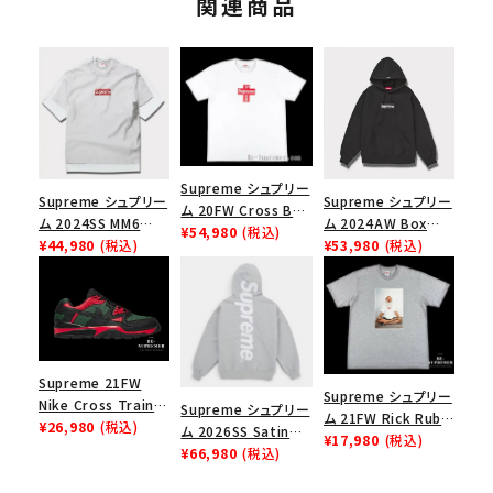
関連商品
Supreme シュプリー
Supreme シュプリー
Supreme シュプリー
ム 20FW Cross Box
ム 2024SS MM6
ム 2024AW Box
Logo Tee クロスボ
¥54,980
(税込)
Maison Margiela
¥44,980
(税込)
Logo Hooded
¥53,980
(税込)
ックスロゴＴシャツ ホ
Box Logo Tee MM6
Sweatshirt ボック
ワイト
メゾンマルジェラボッ
スロゴフードパーカー
クスロゴTシャツ ホ
ブラック 黒
ワイト 白
Supreme 21FW
Supreme シュプリー
Nike Cross Trainer
Supreme シュプリー
ム 21FW Rick Rubin
Low ナイキクロスト
¥26,980
(税込)
ム 2026SS Satin
Tee リックルービンT
¥17,980
(税込)
レイナーロウ シュー
Applique Hooded
¥66,980
(税込)
シャツ ヘザーグレー
ズ ブラック
Sweatshirt サテン