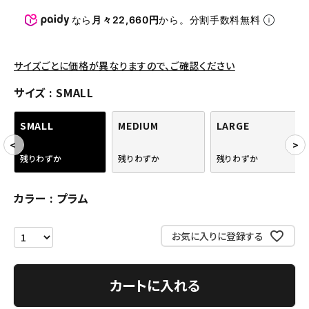
パンツ・ショーツ
なら
月々22,660円
から。分割手数料無料
アクセサリー
COLLABORATION BRAND
サイズごとに価格が異なりますので、ご確認ください
サイズ
SMALL
SEASON
SMALL
MEDIUM
LARGE
CONTENTS
残りわずか
残りわずか
残りわずか
ACCOUNT MENU
ようこそ ゲスト 様
カラー
プラム
meeting_room
person
ログイン
会員登録
お気に入りに登録する
Follow us
カートに入れる