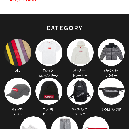
Sweatshirt ボック
スロゴフードパーカー
プラム
CATEGORY
ALL
Tシャツ・
パーカー・
ジャケット・
ロングスリーブ
トレーナー
アウター
キャップ・
ニット帽・
バックパック・
その他バッグ類
ハット
ビーニー
リュック