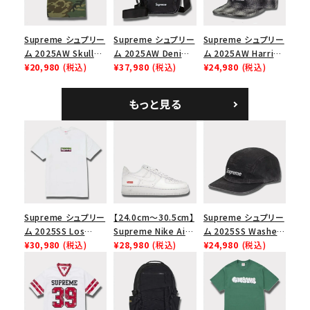
モ
Supreme シュプリー
Supreme シュプリー
Supreme シュプリー
ム 2025AW Skull
ム 2025AW Denim
ム 2025AW Harris
Tee スカル Tシャ
¥20,980
(税込)
Shoulder Bag デニ
¥37,980
(税込)
Tweed Camp Cap
¥24,980
(税込)
ツ ウッドランドカモ
ム ショルダーバッグ
ハリスツイード キャ
ブラック
ンプキャップ ブラック
もっと見る
Supreme シュプリー
【24.0cm～30.5cm】
Supreme シュプリー
ム 2025SS Los
Supreme Nike Air
ム 2025SS Washed
Angeles Fire Relief
¥30,980
(税込)
Force 1 Low シュプ
¥28,980
(税込)
Chino Twill Camp
¥24,980
(税込)
Box Logo Tee ファ
リーム ナイキエアフォ
Cap ウォッシュチノツ
イヤーリリーフボック
ース１スニーカー シ
イルキャンプキャップ
スロゴTシャツ ホワ
ューズ ホワイト
ブラック 黒
イト 白