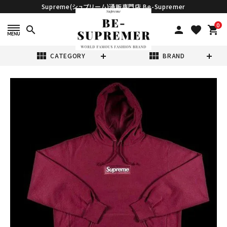
Supreme(シュプリーム)通販専門店 Be-Supremer
0
search
person
favorite
shopping_cart
view_module
view_module
CATEGORY
BRAND
search
Supreme シュプ
リーム 21FW
Box Logo
¥67,980
(税込)
Hooded