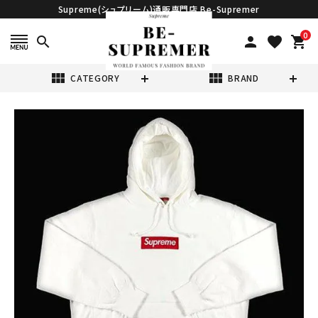
Supreme(シュプリーム)通販専門店 Be-Supremer
0
search
person
favorite
shopping_cart
view_module
view_module
CATEGORY
BRAND
search
Supreme シュプ
リーム 21FW
Box Logo
¥75,980
(税込)
Hooded