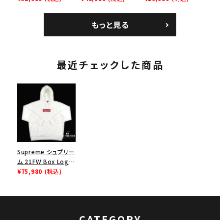
Jersey バンダナ フッ
ク ブラック 黒
ムランTシャツ ライト
トボール ジャージ ホ
パイン
もっと見る
ワイト
最近チェックした商品
Supreme シュプリー
ム 21FW Box Logo
Hooded
¥75,980
(税込)
Sweatshirt ボック
スロゴフードパーカー
ホワイト
CATEGORY