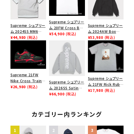
Supreme シュプリー
Supreme シュプリー
Supreme シュプリー
ム 20FW Cross Box
ム 2024SS MM6
ム 2024AW Box
Logo Tee クロスボ
¥54,980
(税込)
Maison Margiela
¥44,980
(税込)
Logo Hooded
¥53,980
(税込)
ックスロゴＴシャツ ホ
Box Logo Tee MM6
Sweatshirt ボック
ワイト
メゾンマルジェラボッ
スロゴフードパーカー
クスロゴTシャツ ホ
ブラック 黒
ワイト 白
Supreme 21FW
Supreme シュプリー
Nike Cross Trainer
Supreme シュプリー
ム 21FW Rick Rubin
Low ナイキクロスト
¥26,980
(税込)
ム 2026SS Satin
Tee リックルービンT
¥17,980
(税込)
レイナーロウ シュー
Applique Hooded
¥66,980
(税込)
シャツ ヘザーグレー
ズ ブラック
Sweatshirt サテン
アップリケ フーデッド
スウェットパーカー ヘ
カテゴリー内ランキング
ザーグレー