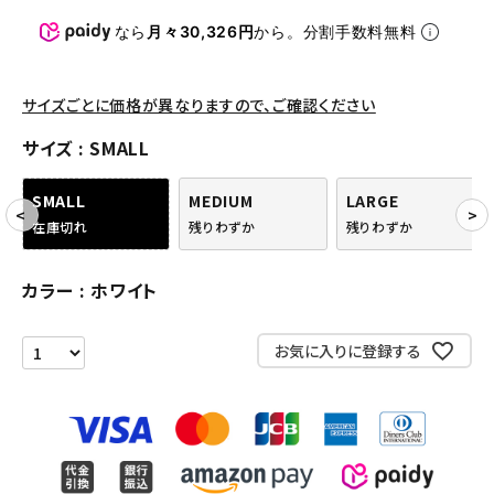
パンツ・ショーツ
なら
月々30,326円
から。分割手数料無料
アクセサリー
COLLABORATION BRAND
サイズごとに価格が異なりますので、ご確認ください
サイズ
SMALL
SEASON
SMALL
MEDIUM
LARGE
CONTENTS
在庫切れ
残りわずか
残りわずか
ACCOUNT MENU
カラー
ホワイト
ようこそ ゲスト 様
お気に入りに登録する
meeting_room
person
ログイン
会員登録
Follow us