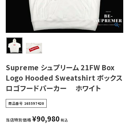
Sweatshirt ボッ
クスロゴフードパ
ーカー ホワイト
NEW ITEMS
CATEGORY
Tシャツ・ロングスリーブ
パーカー・トレーナー
ジャケット・アウター
Supreme シュプリーム 21FW Box
キャップ・ハット
Logo Hooded Sweatshirt ボックス
ニット帽・ビーニー
ロゴフードパーカー ホワイト
バックパック・リュック
商品番号
165597420
その他バッグ類
¥
90,980
スニーカー・ブーツ
当店特別価格
税込