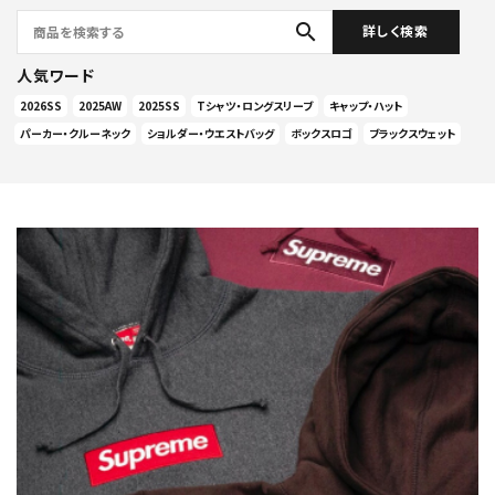
search
詳しく検索
人気ワード
2026SS
2025AW
2025SS
Tシャツ・ロングスリーブ
キャップ・ハット
パーカー・クルーネック
ショルダー・ウエストバッグ
ボックスロゴ
ブラックスウェット