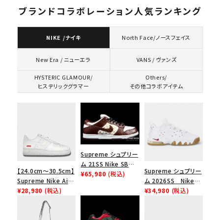
ブランドコラボレーション人気ランキング
NIKE /ナイキ
North Face/ノースフェイス
VANS / ヴァンズ
New Era / ニューエラ
HYSTERIC GLAMOUR/
Others/
ヒステリックグラマー
その他コラボアイテム
Supreme シュプリー
ム 21SS Nike SB
【24.0cm～30.5cm】
Supreme シュプリー
Dunk Low ナイキSB
¥65,980
(税込)
Supreme Nike Air
ム 2026SS Nike
ダンクロウ スニーカ
Force 1 Low シュプ
¥28,980
(税込)
SB Air Max 2 CB 94
¥34,980
(税込)
ー ブラウン
リーム ナイキエアフォ
Low SP ナイキ SB
ース１スニーカー シ
エアマックス2 CB 94
ューズ ホワイト
ロー SP ホワイト