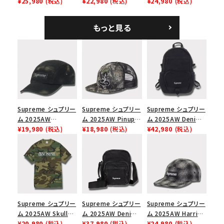
Mesh Back 5-Panel
¥25,980
(税込)
Tee スピードTシャツ
¥22,980
(税込)
Denim Classic
¥24,980
(税込)
ラフィアメッシュバック
ホワイト
Logo 6-Panel シ
5パネルキャップ ブラ
ークインデニム クラ
もっと見る
ック
シックロゴ 6パネルキ
ャップ ブラック
Supreme シュプリー
Supreme シュプリー
Supreme シュプリー
ム 2025AW
ム 2025AW Pinup
ム 2025AW Denim
Overdyed Camp
¥19,980
(税込)
Mesh Back 5-Panel
¥18,980
(税込)
Backpack デニム バ
¥42,980
(税込)
Cap オーバーダイド
Capピンアップ メッシ
ックパック ブラック
キャンプキャップ ブ
ュバック 5パネルキャ
ラック
ップ トゥルーティン
バーHTC フォールカ
モ
Supreme シュプリー
Supreme シュプリー
Supreme シュプリー
ム 2025AW Skull
ム 2025AW Denim
ム 2025AW Harris
Tee スカル Tシャ
¥20,980
(税込)
Shoulder Bag デニ
¥37,980
(税込)
Tweed Camp Cap
¥24,980
(税込)