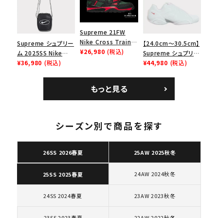
Supreme 21FW
Nike Cross Trainer
Supreme シュプリー
【24.0cm～30.5cm】
Low ナイキクロスト
¥26,980
(税込)
ム 2025SS Nike
Supreme シュプリー
レイナーロウ シュー
Leather Shoulder
¥36,980
(税込)
ム 2023AW Nike
¥44,980
(税込)
ズ ブラック
Bag ナイキレザーシ
Courtposite ナイキ
ョルダーバッグ ブラッ
コートポジット スニー
もっと見る
ク 黒
カー ホワイト 白
キーワードから探す
シーズン別で商品を探す
search
人気ワード
2026SS
2025AW
2025SS
Tシャツ・ロングスリーブ
26SS 2026春夏
25AW 2025秋冬
キャップ・ハット
パーカー・クルーネック
ショルダー・ウエストバッグ
ボックスロゴ
ブラックスウェット
24AW 2024秋冬
25SS 2025春夏
カテゴリーから探す
24SS 2024春夏
23AW 2023秋冬
コラボレーションブランドから探す
23SS 2023春夏
22AW 2022秋冬