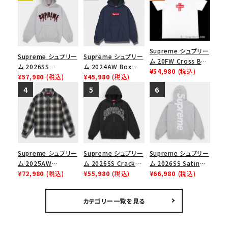
Supreme シュプリー
Supreme シュプリー
Supreme シュプリー
ム 20FW Cross Box
ム 2026SS
ム 2024AW Box
Logo Tee クロスボ
¥54,980
(税込)
Ghostface Arc
¥57,980
(税込)
Logo Hooded
¥45,980
(税込)
ックスロゴＴシャツ ホ
Hooded
Sweatshirt ボック
ワイト
Sweatshirt ゴー
スロゴフードパーカー
ストフェイス アークフ
ネイビー 紺
ーデッドスウェット パ
ーカー アッシュグレ
ー
Supreme シュプリー
Supreme シュプリー
Supreme シュプリー
ム 2025AW
ム 2026SS Cracked
ム 2026SS Satin
Studded Shadow
¥72,980
(税込)
Raglan Zip Up
¥55,980
(税込)
Applique Hooded
¥66,980
(税込)
Plaid Zip Up Shirt
Hooded
Sweatshirt サテン
スタッズ シャドウプレ
Sweatshirt クラック
アップリケ フーデッド
カテゴリー一覧を見る
イド ジップアップシャ
ラグラン ジップアップ
スウェットパーカー ヘ
ツ ブラック
フーデッドスウェット
ザーグレー
パーカー ブラック