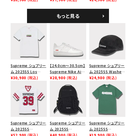
ツ ウッドランドカモ
ム ショルダーバッグ
ハリスツイード キャ
ブラック
ンプキャップ ブラック
もっと見る
Supreme シュプリー
【24.0cm～30.5cm】
Supreme シュプリー
ム 2025SS Los
Supreme Nike Air
ム 2025SS Washed
Angeles Fire Relief
¥30,980
(税込)
Force 1 Low シュプ
¥28,980
(税込)
Chino Twill Camp
¥24,980
(税込)
Box Logo Tee ファ
リーム ナイキエアフォ
Cap ウォッシュチノツ
イヤーリリーフボック
ース１スニーカー シ
イルキャンプキャップ
スロゴTシャツ ホワ
ューズ ホワイト
ブラック 黒
イト 白
Supreme シュプリー
Supreme シュプリー
Supreme シュプリー
ム 2025SS
ム 2025SS
ム 2025SS
Bandana Football
¥52,980
(税込)
Backpack バックパッ
¥48,980
(税込)
Homerun Tee ホー
¥19,980
(税込)