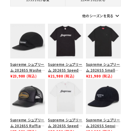
keyboard_arrow_down
シーズンから探す
他のシーズンを見る
並び順
価格から探す
円 ～
円
Supreme シュプリー
Supreme シュプリー
Supreme シュプリー
ム 2026SS Washed
ム 2026SS Speed
ム 2026SS Small
Chino Twill Camp
¥23,980
(税込)
Tee スピードTシャツ
¥21,980
(税込)
Box Tee スモールボ
¥21,980
(税込)
在庫のない商品を表示する
Cap ウォッシュド チ
ブラック
ックスTシャツ ブラッ
ノツイル キャンプキャ
ク
絞り込んで検索する
ップ ブラック
Supreme シュプリー
Supreme シュプリー
Supreme シュプリー
ム 2026SS Raffia
ム 2026SS Speed
ム 2026SS Sequin