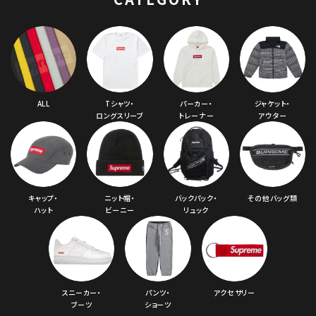
ALL
Tシャツ・
パーカー・
ジャケット・
ロングスリーブ
トレーナー
アウター
キャップ・
ニット帽・
バックパック・
その他バッグ類
ハット
ビーニー
リュック
スニーカー・
パンツ・
アクセサリー
ブーツ
ショーツ