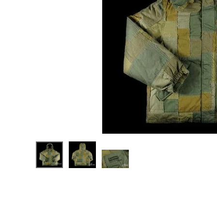
Supreme
シュプリー
ム 21FW
¥149,98
JUNYA
0
(税込)
WATANA
BE
COMME
des
Garcons
MAN
NEW ITEMS
Patchwo
rk Puffy
Jacket
コムデギャ
CATEGORY
ルソンジャ
ケット オリ
ーブ
Tシャツ・ロングスリーブ
パーカー・トレーナー
ジャケット・アウター
キャップ・ハット
ニット帽・ビーニー