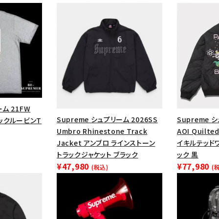
ーム 21FW
Supreme シュプリーム 2026SS
Supreme 
e リックルービンT
Umbro Rhinestone Track
AOI Quilte
Jacket アンブロ ラインストーン
イキルテッド
トラックジャケット ブラック
ック 黒
カテゴリーから探す
コラボレーションブ
¥47,980
¥77,980
(税込)
(
rch
価格から探す
人気ワード
2026SS
2025AW
2025S