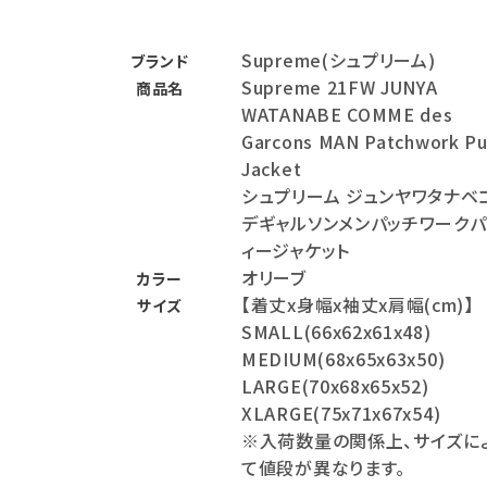
バックパック・リュック
Supreme(シュプリーム)
ブランド
その他バッグ類
Supreme 21FW JUNYA
商品名
WATANABE COMME des
スニーカー・ブーツ
Garcons MAN Patchwork Pu
Jacket
パンツ・ショーツ
シュプリーム ジュンヤワタナベ
アクセサリー
デギャルソンメンパッチワークパ
ィージャケット
COLLABORATION BRAND
オリーブ
カラー
【着丈x身幅x袖丈x肩幅(cm)】
サイズ
SEASON
SMALL(66x62x61x48)
MEDIUM(68x65x63x50)
CONTENTS
LARGE(70x68x65x52)
XLARGE(75x71x67x54)
ACCOUNT MENU
※入荷数量の関係上、サイズに
ようこそ ゲスト 様
て値段が異なります。