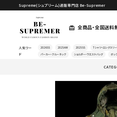
Supreme(シュプリーム)通販専門店 Be-Supremer
全商品・全国送料
card_giftcard
人気ワー
2026SS
2025AW
2025SS
Tシャツ・ロングスリー
ド
パーカー・クルーネック
ショルダー・ウエストバッグ
ボッ
CATEG
search