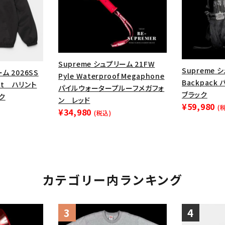
円 ～
円
Tシャツ・ロングスリーブ
キャ
パーカー・クルーネック
ショル
ボックスロゴ
ブラックスウェッ
Supreme シュプリーム 21FW
Supreme 
在庫のない商品を表示する
ム 2026SS
Pyle Waterproof Megaphone
Backpack
ket ハリント
パイルウォータープルーフメガフォ
ブラック
ク
ン レッド
絞り込んで検索する
¥59,980
(
¥34,980
(税込)
カテゴリー内ランキング