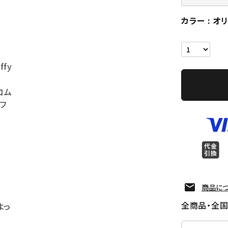
カラー
オ
ffy
コム
フ
商品に
全商品・全
よっ