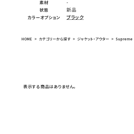
-
素材
meeting_room
person
ログイン
会員登録
新品
状態
ブラック
カラーオプション
Follow us
HOME
カテゴリーから探す
ジャケット・アウター
Supreme
表示する商品はありません。