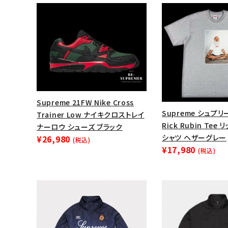
Supreme 21FW Nike Cross
Supreme シュプリ
Trainer Low ナイキクロストレイ
Rick Rubin Te
ナーロウ シューズ ブラック
シャツ ヘザーグレー
¥26,980
(税込)
¥17,980
(税込)
キーワードから探す
sea
シーズンから探す