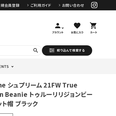
新規会員登録
ご利用ガイド
お問い合わせ
person
favorite
shopping_cart
アカウント
お気に入り
カート
search
絞り込んで検索する
ENTS
me シュプリーム 21FW True
ion Beanie トゥルーリリジョンビー
ット帽 ブラック