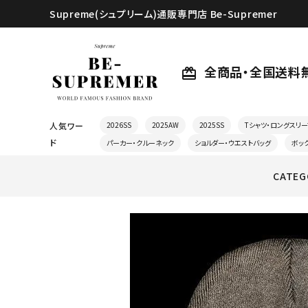
Supreme(シュプリーム)通販専門店 Be-Supremer
全商品・全国送料
card_giftcard
人気ワー
2026SS
2025AW
2025SS
Tシャツ・ロングスリー
ド
パーカー・クルーネック
ショルダー・ウエストバッグ
ボッ
CATEG
search