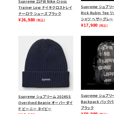
Supreme 21FW Nike Cross
Supreme シュプリ
Trainer Low ナイキクロストレイ
Rick Rubin Te
ナーロウ シューズ ブラック
シャツ ヘザーグレー
¥26,980
(税込)
¥17,980
(税込)
キーワードから探す
sea
Supreme シュプリ
Supreme シュプリーム 2026SS
Backpack バック
Overdyed Beanie オーバーダイ
シーズンから探す
ブラック
ド ビーニー ネイビー
¥59,980