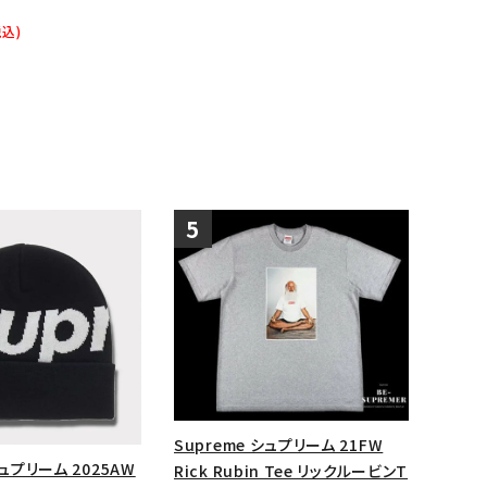
ップ・ハット
税込)
ダー・ウエストバッグ
ト
Supreme シュプリーム 21FW
シュプリーム 2025AW
Rick Rubin Tee リックルービンT