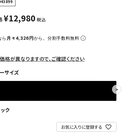
943899
¥
12,980
格
税込
なら
月々4,326円
から。分割手数料無料
価格が異なりますので、ご確認ください
ーサイズ
ラック
お気に入りに登録する