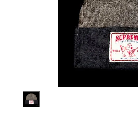
Supreme
シュプリー
ム 21FW
¥12,980
True
(税込)
Religion
Beanie ト
ゥルーリリ
ジョンビー
ニー ニッ
ト帽 ブラ
NEW ITEMS
ック
CATEGORY
Tシャツ・ロングスリーブ
パーカー・トレーナー
ジャケット・アウター
キャップ・ハット
ニット帽・ビーニー