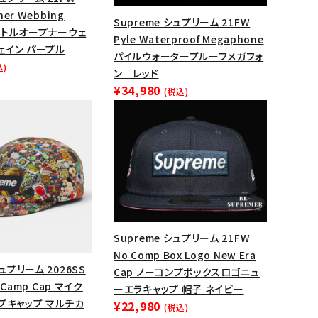
ner Webbing
Supreme シュプリーム 21FW
n ボトルオープナーウェ
Pyle Waterproof Megaphone
ェイン パープル
パイルウォータープルーフメガフォ
込)
ン レッド
¥34,980
(税込)
ランドから探す
Supreme シュプリーム 21FW
No Comp Box Logo New Era
シュプリーム 2026SS
Cap ノーコンプボックスロゴニュ
y Camp Cap マイク
ーエラキャップ 帽子 ネイビー
プキャップ マルチカ
¥22,980
(税込)
S