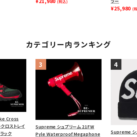
¥21,980
ラー
(税込)
円 ～
円
¥25,980
Tシャツ・ロングスリーブ
キャ
(
パーカー・クルーネック
ショル
ボックスロゴ
ブラックスウェッ
カテゴリー内ランキング
在庫のない商品を表示する
絞り込んで検索する
ke Cross
ナイキクロストレイ
Supreme シュプリーム 21FW
Supreme 
ブラック
Pyle Waterproof Megaphone