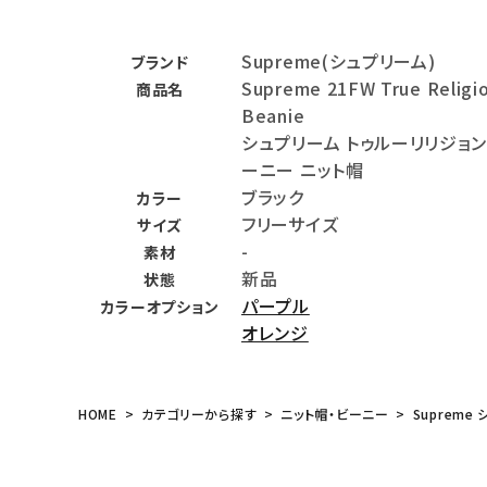
バックパック・リュック
Supreme(シュプリーム)
ブランド
その他バッグ類
Supreme 21FW True Religi
商品名
Beanie
スニーカー・ブーツ
シュプリーム トゥルーリリジョ
パンツ・ショーツ
ーニー ニット帽
ブラック
カラー
アクセサリー
フリーサイズ
サイズ
-
素材
COLLABORATION BRAND
新品
状態
パープル
カラーオプション
SEASON
オレンジ
CONTENTS
HOME
カテゴリーから探す
ニット帽・ビーニー
Supreme 
ACCOUNT MENU
ようこそ ゲスト 様