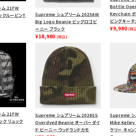
Bottle Ope
ーム 21FW
Keychai
Supreme シュプリーム 2025AW
e リックルービンT
ビングキーチ
Big Logo Beanie ビッグロゴビ
¥9,980
ーニー ブラック
(税
¥18,980
(税込)
カテゴリーから探す
コラボレーションブ
rch
ーム 21FW
Supreme シュプリーム 2026SS
Supreme 
パック リュック
Overdyed Beanie オーバーダイ
Mike Kelle
価格から探す
人気ワード
ド ビーニー ウッドランドカモ
ケリー キャン
2026SS
2025AW
2025S