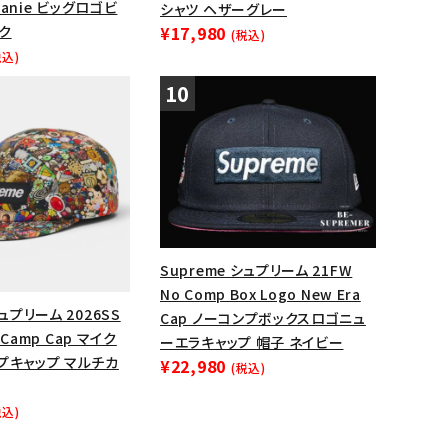
Beanie ビッグロゴビ
シャツ ヘザーグレー
ク
¥17,980
(税込)
税込)
Supreme シュプリーム 21FW
No Comp Box Logo New Era
シュプリーム 2026SS
Cap ノーコンプボックスロゴニュ
y Camp Cap マイク
ーエラキャップ 帽子 ネイビー
プキャップ マルチカ
¥22,980
(税込)
税込)