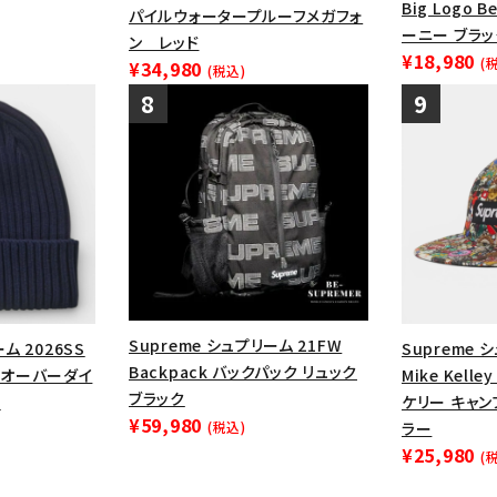
Big Logo 
パイルウォータープルーフメガフォ
ーニー ブラッ
ン レッド
¥18,980
(
¥34,980
(税込)
Supreme シュプリーム 21FW
ム 2026SS
Supreme 
Backpack バックパック リュック
ie オーバーダイ
Mike Kelle
ブラック
ー
ケリー キャン
¥59,980
(税込)
ラー
¥25,980
(