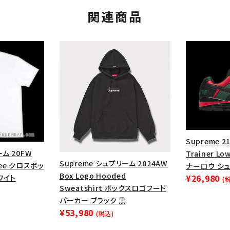
関連商品
Supreme 21
ーム 20FW
Trainer 
Supreme シュプリーム 2024AW
カテゴリーから探す
コラボレーションブ
 Tee クロスボッ
ナーロウ シュ
Box Logo Hooded
¥26,980
ワイト
(
rch
Sweatshirt ボックスロゴフード
パーカー ブラック 黒
価格から探す
人気ワード
¥53,980
(税込)
2026SS
2025AW
2025S