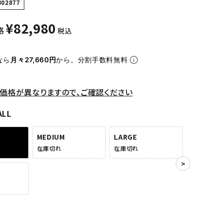
802877
¥
82,980
格
税込
なら
月々27,660円
から。分割手数料無料
価格が異なりますので、ご確認ください
ALL
MEDIUM
LARGE
在庫切れ
在庫切れ
ン