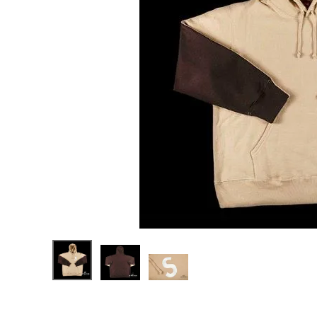
Supreme
シュプリー
ム 21FW
¥82,980
S Logo
(税込)
Split
Hooded
Sweatsh
irt Sロゴ
スプリット
フードパー
NEW ITEMS
カー タン
CATEGORY
Tシャツ・ロングスリーブ
パーカー・トレーナー
ジャケット・アウター
キャップ・ハット
ニット帽・ビーニー