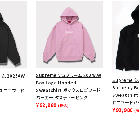
円 ～
円
Tシャツ・ロングスリーブ
キャ
パーカー・クルーネック
ショル
ボックスロゴ
ブラックスウェッ
在庫のない商品を表示する
絞り込んで検索する
Supreme シュプリーム 2024AW
ーム 2025AW
Supreme 
Box Logo Hooded
Burberry B
Sweatshirt ボックスロゴフード
ックスロゴフード
Sweatshi
パーカー ダスティーピンク
ロゴフードパ
¥62,980
(税込)
¥92,980
(