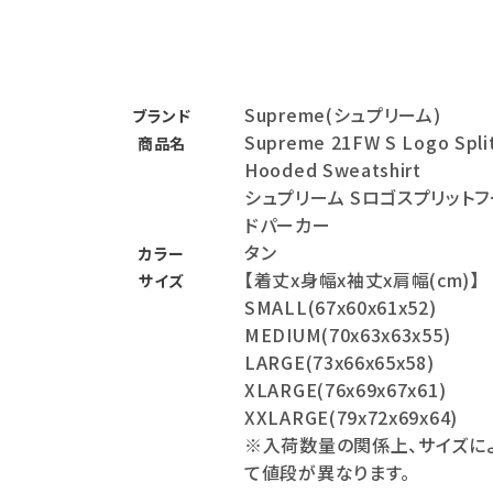
バックパック・リュック
その他バッグ類
Supreme(シュプリーム)
ブランド
スニーカー・ブーツ
Supreme 21FW S Logo Spli
商品名
Hooded Sweatshirt
パンツ・ショーツ
シュプリーム Sロゴスプリットフ
アクセサリー
ドパーカー
タン
カラー
COLLABORATION BRAND
【着丈x身幅x袖丈x肩幅(cm)】
サイズ
SMALL(67x60x61x52)
SEASON
MEDIUM(70x63x63x55)
LARGE(73x66x65x58)
CONTENTS
XLARGE(76x69x67x61)
XXLARGE(79x72x69x64)
ACCOUNT MENU
※入荷数量の関係上、サイズに
ようこそ ゲスト 様
て値段が異なります。