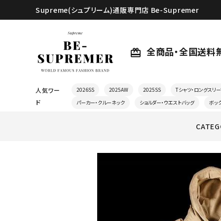
Supreme(シュプリーム)通販専門店 Be-Supremer
全商品・全国送料
card_giftcard
人気ワー
2026SS
2025AW
2025SS
Tシャツ・ロングスリー
ド
パーカー・クルーネック
ショルダー・ウエストバッグ
ボッ
CATEG
search