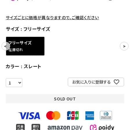
パンツ・ショーツ
アクセサリー
サイズごとに価格が異なりますので、ご確認ください
COLLABORATION BRAND
サイズ
フリーサイズ
SEASON
フリーサイズ
在庫切れ
CONTENTS
カラー
スレート
ACCOUNT MENU
ようこそ ゲスト 様
お気に入りに登録する
meeting_room
person
ログイン
会員登録
SOLD OUT
Follow us