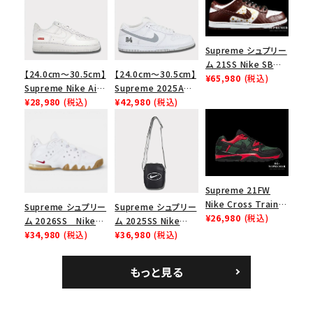
Supreme シュプリー
ム 21SS Nike SB
【24.0cm～30.5cm】
【24.0cm～30.5cm】
Dunk Low ナイキSB
¥65,980
(税込)
Supreme Nike Air
Supreme 2025AW
ダンクロウ スニーカ
Force 1 Low シュプ
¥28,980
(税込)
Nike SB Dunk Low
¥42,980
(税込)
ー ブラウン
リーム ナイキエアフォ
ナイキ SB ダンク ロ
ース１スニーカー シ
ー スニーカー ホワイ
ューズ ホワイト
ト
Supreme 21FW
Nike Cross Trainer
Supreme シュプリー
Supreme シュプリー
Low ナイキクロスト
¥26,980
(税込)
ム 2026SS Nike
ム 2025SS Nike
レイナーロウ シュー
SB Air Max 2 CB 94
¥34,980
(税込)
Leather Shoulder
¥36,980
(税込)
ズ ブラック
Low SP ナイキ SB
Bag ナイキレザーシ
エアマックス2 CB 94
ョルダーバッグ ブラッ
もっと見る
ロー SP ホワイト
ク 黒