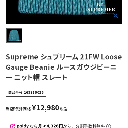
ト帽 スレート
NEW ITEMS
CATEGORY
Tシャツ・ロングスリーブ
パーカー・トレーナー
Supreme シュプリーム 21FW Loose
ジャケット・アウター
Gauge Beanie ルースガウジビーニ
キャップ・ハット
ー ニット帽 スレート
ニット帽・ビーニー
商品番号
163319026
バックパック・リュック
¥
12,980
その他バッグ類
当店特別価格
税込
スニーカー・ブーツ
なら
月々4,326円
から。分割手数料無料