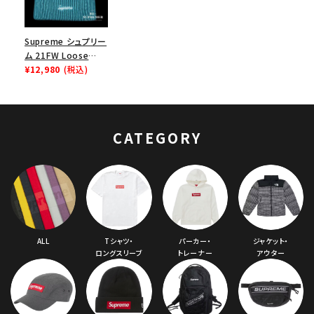
Supreme シュプリー
ム 21FW Loose
Gauge Beanie ルー
¥12,980
(税込)
スガウジビーニー ニ
ット帽 スレート
CATEGORY
ALL
Tシャツ・
パーカー・
ジャケット・
ロングスリーブ
トレーナー
アウター