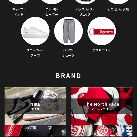
キャップ・
ニット帽・
バックパック・
その他バッグ類
ハット
ビーニー
リュック
スニーカー・
パンツ・
アクセサリー
ブーツ
ショーツ
BRAND
NIKE
The North Face
ナイキ
ノースフェイス