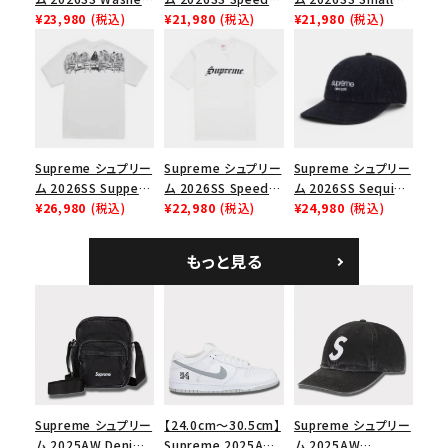
Chino Twill Camp
¥23,980
(税込)
Tee スピードTシャツ
¥21,980
(税込)
Box Tee スモールボ
¥21,980
(税込)
Cap ウォッシュド チ
ブラック
ックスTシャツ ブラッ
価格から探す
ノツイル キャンプキャ
ク
ップ ブラック
円 ～
円
在庫のない商品を表示する
Supreme シュプリー
Supreme シュプリー
Supreme シュプリー
絞り込んで検索する
ム 2026SS Supper
ム 2026SS Speed
ム 2026SS Sequin
Tee サパーTシャツ
¥26,980
(税込)
Tee スピードTシャツ
¥22,980
(税込)
Denim Classic
¥24,980
(税込)
ホワイト
ホワイト
Logo 6-Panel シ
ークインデニム クラ
もっと見る
シックロゴ 6パネルキ
ャップ ブラック
Supreme シュプリー
【24.0cm～30.5cm】
Supreme シュプリー
ム 2025AW Denim
Supreme 2025AW
ム 2025AW