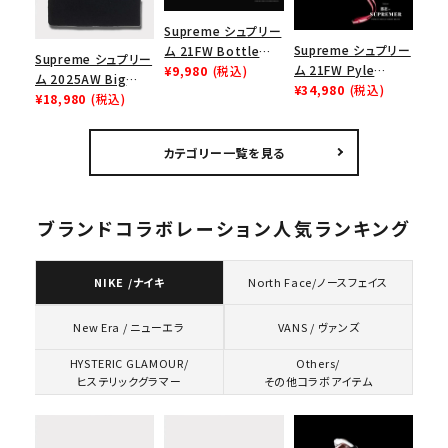
Supreme シュプリー
Supreme シュプリー
ム 21FW Bottle
Supreme シュプリー
ム 21FW Pyle
Opener Webbing
¥9,980
(税込)
ム 2025AW Big
Waterproof
¥34,980
(税込)
Keychain ボトルオ
Logo Beanie ビッグ
¥18,980
(税込)
Megaphone パイル
ープナーウェビングキ
ロゴビーニー ブラッ
ウォータープルーフメ
ーチェイン パープル
ク
ガフォン レッド
カテゴリー一覧を見る
ブランドコラボレーション人気ランキング
NIKE /ナイキ
North Face/ノースフェイス
VANS / ヴァンズ
New Era / ニューエラ
HYSTERIC GLAMOUR/
Others/
ヒステリックグラマー
その他コラボアイテム