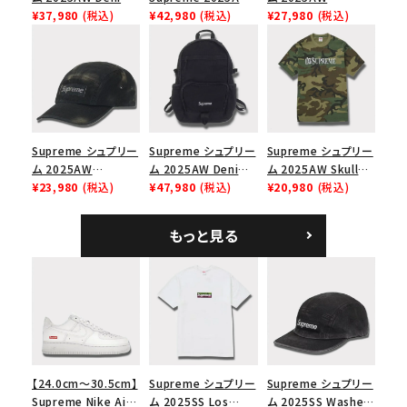
Shoulder Bag デニ
¥37,980
(税込)
Nike SB Dunk Low
¥42,980
(税込)
Pigment Coated
¥27,980
(税込)
ム ショルダーバッグ
ナイキ SB ダンク ロ
2-Tone S Logo 6-
ブラック
ー スニーカー ホワイ
Panel Cap ピグメン
ト
トコーテッド 2トーン
エスロゴ 6パネルキャ
ップ ブラック
Supreme シュプリー
Supreme シュプリー
Supreme シュプリー
ム 2025AW
ム 2025AW Denim
ム 2025AW Skull
Overdyed Camp
¥23,980
(税込)
Backpack デニム バ
¥47,980
(税込)
Tee スカル Tシャ
¥20,980
(税込)
Cap オーバーダイド
ックパック ブラック
ツ ウッドランドカモ
キャンプキャップ ブ
もっと見る
ラック
【24.0cm～30.5cm】
Supreme シュプリー
Supreme シュプリー
Supreme Nike Air
ム 2025SS Los
ム 2025SS Washed