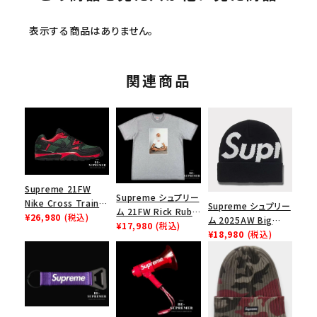
表示する商品はありません。
関連商品
Supreme 21FW
Supreme シュプリー
Nike Cross Trainer
Supreme シュプリー
ム 21FW Rick Rubin
Low ナイキクロスト
¥26,980
(税込)
ム 2025AW Big
Tee リックルービンT
¥17,980
(税込)
レイナーロウ シュー
Logo Beanie ビッグ
¥18,980
(税込)
シャツ ヘザーグレー
ズ ブラック
ロゴビーニー ブラッ
ク