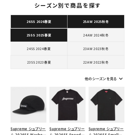
シーズン別で商品を探す
26SS 2026春夏
25AW 2025秋冬
キーワードから探す
24AW 2024秋冬
25SS 2025春夏
search
24SS 2024春夏
23AW 2023秋冬
人気ワード
2026SS
2025AW
2025SS
Tシャツ・ロングスリーブ
キャップ・ハット
パーカー・クルーネック
23SS 2023春夏
22AW 2022秋冬
ショルダー・ウエストバッグ
ボックスロゴ
ブラックスウェット
カテゴリーから探す
keyboard_arrow_down
他のシーズンを見る
コラボレーションブランドから探す
シーズンから探す
Supreme シュプリー
Supreme シュプリー
Supreme シュプリー
並び順
ム 2026SS Washed
ム 2026SS Speed
ム 2026SS Small