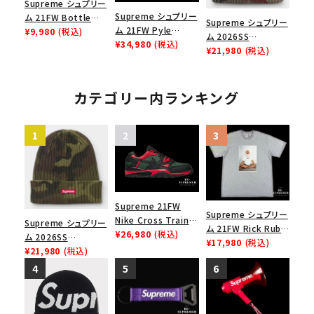
Supreme シュプリー
Supreme シュプリー
ム 21FW Bottle
Supreme シュプリー
ム 21FW Pyle
Opener Webbing
¥9,980
(税込)
ム 2026SS
Waterproof
¥34,980
(税込)
Keychain ボトルオ
Overdyed Beanie
¥21,980
(税込)
Megaphone パイル
ープナーウェビングキ
オーバーダイド ビー
ウォータープルーフメ
ーチェイン パープル
ニー レッドカモ
ガフォン レッド
カテゴリー内ランキング
Supreme 21FW
Supreme シュプリー
Nike Cross Trainer
Supreme シュプリー
ム 21FW Rick Rubin
Low ナイキクロスト
¥26,980
(税込)
ム 2026SS
Tee リックルービンT
¥17,980
(税込)
レイナーロウ シュー
Overdyed Beanie
¥21,980
(税込)
シャツ ヘザーグレー
ズ ブラック
オーバーダイド ビー
ニー ウッドランドカモ