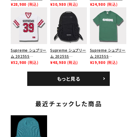
Force 1 Low シュプ
¥28,980
(税込)
Angeles Fire Relief
¥30,980
(税込)
Chino Twill Camp
¥24,980
(税込)
リーム ナイキエアフォ
Box Logo Tee ファ
Cap ウォッシュチノツ
ース１スニーカー シ
イヤーリリーフボック
イルキャンプキャップ
ューズ ホワイト
スロゴTシャツ ホワ
ブラック 黒
イト 白
Supreme シュプリー
Supreme シュプリー
Supreme シュプリー
ム 2025SS
ム 2025SS
ム 2025SS
Bandana Football
¥52,980
(税込)
Backpack バックパッ
¥48,980
(税込)
Homerun Tee ホー
¥19,980
(税込)
Jersey バンダナ フッ
ク ブラック 黒
ムランTシャツ ライト
トボール ジャージ ホ
パイン
もっと見る
ワイト
最近チェックした商品