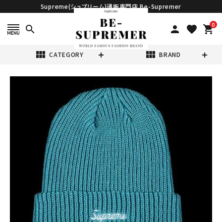
Supreme(シュプリーム)通販専門店 Be-Supremer
0
search
person
favorite
shopping_cart
view_module
view_module
CATEGORY
BRAND
search
Supreme シュプ
リーム 21FW
Loose Gauge
¥12,980
(税込)
Beanie ルースガ
ウジビーニー ニッ