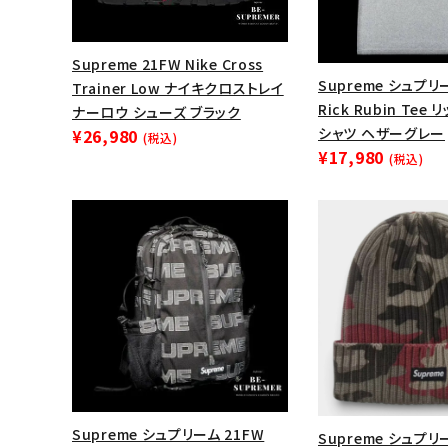
Supreme 21FW Nike Cross
Supreme シュプリ
Trainer Low ナイキクロストレイ
Rick Rubin Te
ナーロウ シューズ ブラック
シャツ ヘザーグレー
¥26,980
(税込)
¥17,980
(税込)
キーワードから探す
sea
シーズンから探す
Supreme シュプリーム 21FW
Supreme シュプリー