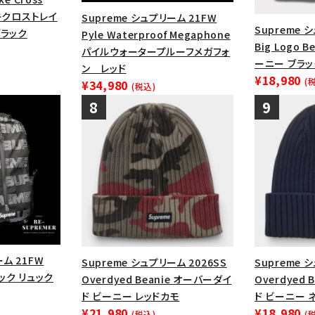
ナイキクロストレイ
Supreme シュプリーム 21FW
Supreme 
ブラック
Pyle Waterproof Megaphone
Big Logo 
パイルウォータープルーフメガフォ
ーニー ブラッ
ン レッド
¥18,980
(
¥34,980
(税込)
ーム 21FW
Supreme シュプリーム 2026SS
Supreme 
パック リュック
Overdyed Beanie オーバーダイ
Overdyed
ド ビーニー レッドカモ
ド ビーニー 
¥21,980
¥18,980
(税込)
(