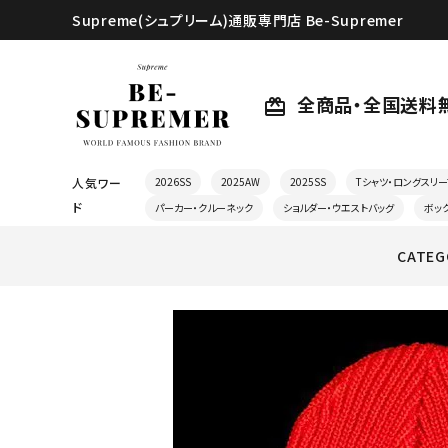
Supreme(シュプリーム)通販専門店 Be-Supremer
全商品・全国送料
card_giftcard
人気ワー
2026SS
2025AW
2025SS
Tシャツ・ロングスリー
ド
パーカー・クルーネック
ショルダー・ウエストバッグ
ボッ
CATEG
search