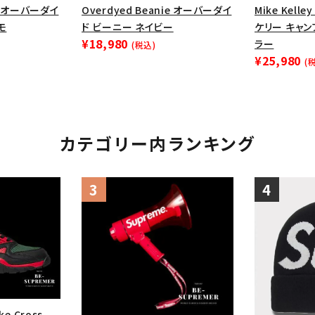
円 ～
円
ie オーバーダイ
Overdyed Beanie オーバーダイ
Mike Kelle
Tシャツ・ロングスリーブ
キャ
モ
ド ビーニー ネイビー
ケリー キャン
パーカー・クルーネック
ショル
¥18,980
ラー
(税込)
¥25,980
ボックスロゴ
ブラックスウェッ
(
在庫のない商品を表示する
カテゴリー内ランキング
絞り込んで検索する
ke Cross