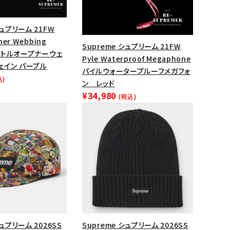
シュプリーム 21FW
ner Webbing
Supreme シュプリーム 21FW
n ボトルオープナーウェ
Pyle Waterproof Megaphone
ェイン パープル
パイルウォータープルーフメガフォ
込)
ン レッド
¥34,980
(税込)
ランドから探す
シュプリーム 2026SS
Supreme シュプリーム 2026SS
S