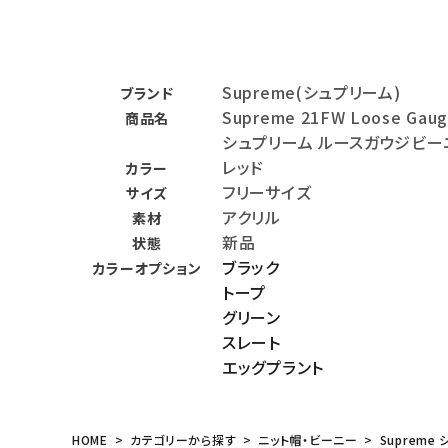
バックパック・リュック
その他バッグ類
Supreme(シュプリーム)
ブランド
スニーカー・ブーツ
Supreme 21FW Loose Gaug
商品名
シュプリーム ルースガウジビー
パンツ・ショーツ
レッド
カラー
フリーサイズ
アクセサリー
サイズ
アクリル
素材
COLLABORATION BRAND
新品
状態
ブラック
カラーオプション
SEASON
トープ
グリーン
スレート
CONTENTS
エッグプラント
ACCOUNT MENU
ようこそ ゲスト 様
HOME
カテゴリーから探す
ニット帽・ビーニー
Supreme 