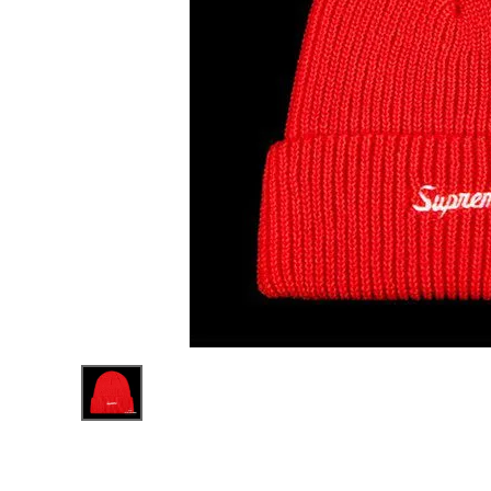
Supreme
シュプリー
ム 21FW
¥12,980
Loose
(税込)
Gauge
Beanie
ルースガ
ウジビー
ニー ニッ
ト帽 レッド
NEW ITEMS
CATEGORY
Tシャツ・ロングスリーブ
パーカー・トレーナー
ジャケット・アウター
キャップ・ハット
ニット帽・ビーニー