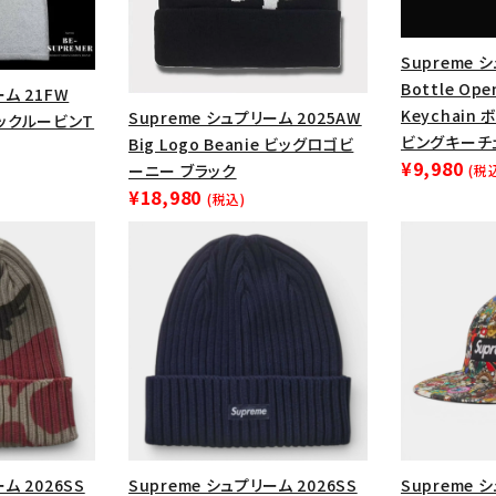
Supreme 
Bottle Ope
ーム 21FW
Keychai
Supreme シュプリーム 2025AW
e リックルービンT
ビングキーチ
Big Logo Beanie ビッグロゴビ
¥9,980
ーニー ブラック
(税
¥18,980
(税込)
カテゴリーから探す
コラボレーションブ
rch
価格から探す
人気ワード
ム 2026SS
Supreme シュプリーム 2026SS
Supreme 
2026SS
2025AW
2025S