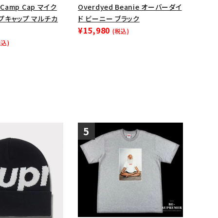
y Camp Cap マイク
Overdyed Beanie オーバーダイ
ップ・ハット
プキャップ マルチカ
ド ビーニー ブラック
ダー・ウエストバッグ
¥15,980
(税込)
ト
税込)