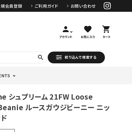
新規会員登録
ご利用ガイド
お問い合わせ
person
favorite
shopping_cart
アカウント
お気に入り
カート
search
絞り込んで検索する
ENTS
me シュプリーム 21FW Loose
 Beanie ルースガウジビーニー ニッ
ッド