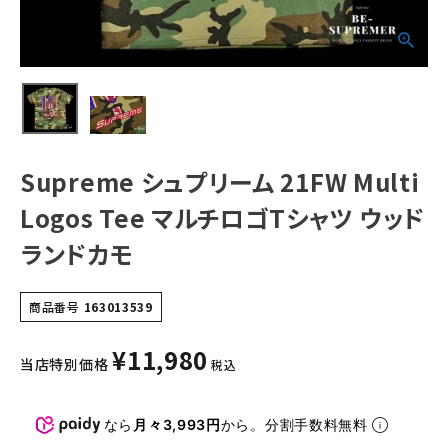
ドカモ
NEW ITEMS
CATEGORY
Tシャツ・ロングスリーブ
パーカー・トレーナー
Supreme シュプリーム 21FW Multi
ジャケット・アウター
Logos Tee マルチロゴTシャツ ウッド
ランドカモ
キャップ・ハット
ニット帽・ビーニー
商品番号
163013539
バックパック・リュック
¥
11,980
当店特別価格
税込
その他バッグ類
スニーカー・ブーツ
なら
月々3,993円
から。分割手数料無料
パンツ・ショーツ