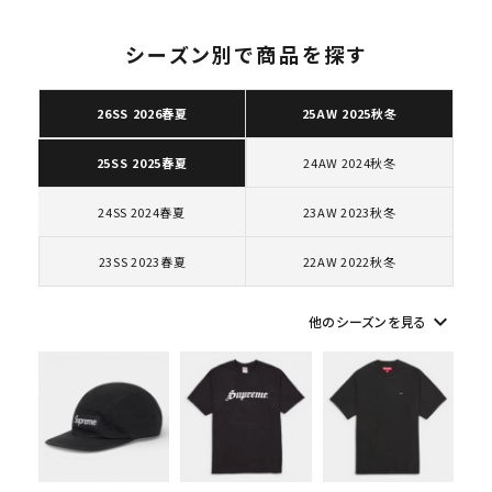
シーズン別で商品を探す
26SS 2026春夏
25AW 2025秋冬
キーワードから探す
24AW 2024秋冬
25SS 2025春夏
search
人気ワード
2026SS
2025AW
2025SS
Tシャツ・ロングスリーブ
24SS 2024春夏
23AW 2023秋冬
キャップ・ハット
パーカー・クルーネック
ショルダー・ウエストバッグ
ボックスロゴ
ブラックスウェット
23SS 2023春夏
22AW 2022秋冬
カテゴリーから探す
keyboard_arrow_down
他のシーズンを見る
コラボレーションブランドから探す
シーズンから探す