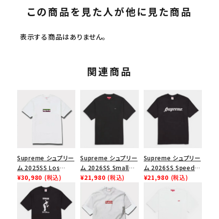
この商品を見た人が他に見た商品
表示する商品はありません。
関連商品
Supreme シュプリー
Supreme シュプリー
Supreme シュプリー
ム 2025SS Los
ム 2026SS Small
ム 2026SS Speed
Angeles Fire Relief
¥30,980
(税込)
Box Tee スモールボ
¥21,980
(税込)
Tee スピードTシャツ
¥21,980
(税込)
Box Logo Tee ファ
ックスTシャツ ブラッ
ブラック
イヤーリリーフボック
ク
スロゴTシャツ ホワ
イト 白