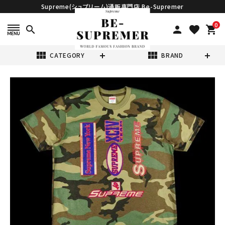
Supreme(シュプリーム)通販専門店 Be-Supremer
0
search
person
favorite
shopping_cart
view_module
view_module
CATEGORY
BRAND
search
Supreme シュプ
リーム 21FW
Multi Logos
¥11,980
(税込)
Tee マルチロゴT
シャツ ウッドラン