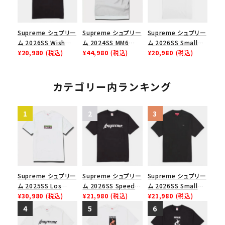
Supreme シュプリー
Supreme シュプリー
Supreme シュプリー
ム 2026SS Wish
ム 2024SS MM6
ム 2026SS Small
Tee ウィッシュTシ
¥20,980
(税込)
Maison Margiela
¥44,980
(税込)
Box Tee スモールボ
¥20,980
(税込)
ャツ ブラック
Box Logo Tee MM6
ックスTシャツ ホワイ
メゾンマルジェラボッ
ト
クスロゴTシャツ ホ
カテゴリー内ランキング
ワイト 白
Supreme シュプリー
Supreme シュプリー
Supreme シュプリー
ム 2025SS Los
ム 2026SS Speed
ム 2026SS Small
Angeles Fire Relief
¥30,980
(税込)
Tee スピードTシャツ
¥21,980
(税込)
Box Tee スモールボ
¥21,980
(税込)
Box Logo Tee ファ
ブラック
ックスTシャツ ブラッ
イヤーリリーフボック
ク