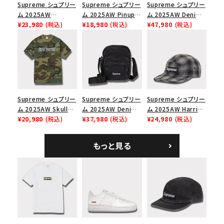
Supreme シュプリー
Supreme シュプリー
Supreme シュプリー
ム 2025AW
ム 2025AW Pinup
ム 2025AW Denim
Overdyed Camp
¥23,980
(税込)
Mesh Back 5-Panel
¥18,980
(税込)
Backpack デニム バ
¥47,980
(税込)
Cap オーバーダイド
Capピンアップ メッシ
ックパック ブラック
キャンプキャップ ブ
ュバック 5パネルキャ
ラック
ップ トゥルーティン
バーHTC フォールカ
モ
Supreme シュプリー
Supreme シュプリー
Supreme シュプリー
ム 2025AW Skull
ム 2025AW Denim
ム 2025AW Harris
Tee スカル Tシャ
¥20,980
(税込)
Shoulder Bag デニ
¥37,980
(税込)
Tweed Camp Cap
¥24,980
(税込)
ツ ウッドランドカモ
ム ショルダーバッグ
ハリスツイード キャ
ブラック
ンプキャップ ブラック
もっと見る