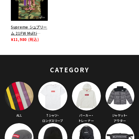
Supreme シュプリー
ム 21FW Multi
Logos Tee マルチロ
¥11,980
(税込)
ゴTシャツ ウッドラン
ドカモ
CATEGORY
ALL
Tシャツ・
パーカー・
ジャケット・
ロングスリーブ
トレーナー
アウター