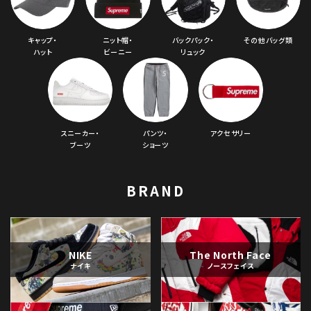
キャップ・
ニット帽・
バックパック・
その他バッグ類
ハット
ビーニー
リュック
スニーカー・
パンツ・
アクセサリー
ブーツ
ショーツ
BRAND
NIKE
The North Face
ナイキ
ノースフェイス