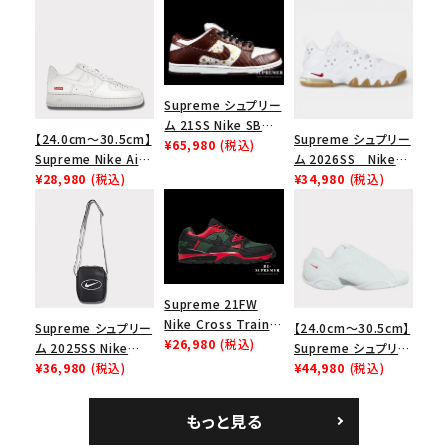
Supreme シュプリー
ム 21SS Nike SB
【24.0cm～30.5cm】
Supreme シュプリー
Dunk Low ナイキSB
¥65,980
(税込)
Supreme Nike Air
ム 2026SS Nike
ダンクロウ スニーカ
Force 1 Low シュプ
¥28,980
(税込)
SB Air Max 2 CB 94
¥34,980
(税込)
ー ブラウン
リーム ナイキエアフォ
Low SP ナイキ SB
ース１スニーカー シ
エアマックス2 CB 94
ューズ ホワイト
ロー SP ホワイト
Supreme 21FW
Nike Cross Trainer
Supreme シュプリー
【24.0cm～30.5cm】
Low ナイキクロスト
¥26,980
(税込)
ム 2025SS Nike
Supreme シュプリー
レイナーロウ シュー
Leather Shoulder
¥36,980
(税込)
ム 2023AW Nike
¥44,980
(税込)
ズ ブラック
Bag ナイキレザーシ
Courtposite ナイキ
ョルダーバッグ ブラッ
コートポジット スニー
もっと見る
ク 黒
カー ホワイト 白