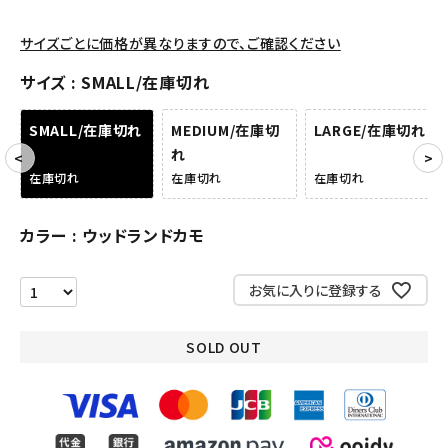
アクセサリー
サイズごとに価格が異なりますので、ご確認ください
サイズ
SMALL/在庫切れ
COLLABORATION BRAND
SMALL/在庫切れ
MEDIUM/在庫切
LARGE/在庫切れ
SEASON
れ
在庫切れ
在庫切れ
在庫切れ
CONTENTS
カラー
ウッドランドカモ
ACCOUNT MENU
ようこそ ゲスト 様
お気に入りに登録する
meeting_room
person
ログイン
会員登録
SOLD OUT
Follow us