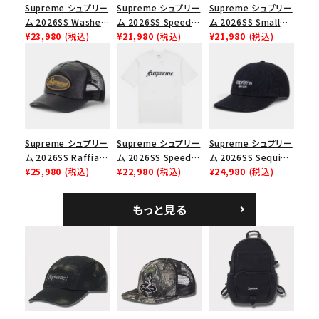
並び順
Supreme シュプリー
Supreme シュプリー
Supreme シュプリー
ム 2026SS Washed
ム 2026SS Speed
ム 2026SS Small
Chino Twill Camp
¥23,980
(税込)
Tee スピードTシャツ
¥21,980
(税込)
Box Tee スモールボ
¥21,980
(税込)
価格から探す
Cap ウォッシュド チ
ブラック
ックスTシャツ ブラッ
ノツイル キャンプキャ
ク
円 ～
円
ップ ブラック
在庫のない商品を表示する
Supreme シュプリー
Supreme シュプリー
Supreme シュプリー
絞り込んで検索する
ム 2026SS Raffia
ム 2026SS Speed
ム 2026SS Sequin
Mesh Back 5-Panel
¥25,980
(税込)
Tee スピードTシャツ
¥22,980
(税込)
Denim Classic
¥24,980
(税込)
ラフィアメッシュバック
ホワイト
Logo 6-Panel シ
5パネルキャップ ブラ
ークインデニム クラ
もっと見る
ック
シックロゴ 6パネルキ
ャップ ブラック