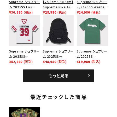
Supreme シュプリー
【24.0cm～30.5cm】
Supreme シュプリー
ム 2025SS Los
Supreme Nike Air
ム 2025SS Washed
Angeles Fire Relief
¥30,980
(税込)
Force 1 Low シュプ
¥28,980
(税込)
Chino Twill Camp
¥24,980
(税込)
Box Logo Tee ファ
リーム ナイキエアフォ
Cap ウォッシュチノツ
イヤーリリーフボック
ース１スニーカー シ
イルキャンプキャップ
スロゴTシャツ ホワ
ューズ ホワイト
ブラック 黒
イト 白
Supreme シュプリー
Supreme シュプリー
Supreme シュプリー
ム 2025SS
ム 2025SS
ム 2025SS
Bandana Football
¥52,980
(税込)
Backpack バックパッ
¥48,980
(税込)
Homerun Tee ホー
¥19,980
(税込)
Jersey バンダナ フッ
ク ブラック 黒
ムランTシャツ ライト
トボール ジャージ ホ
パイン
もっと見る
ワイト
最近チェックした商品