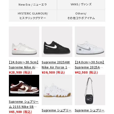
VANS / ヴァンズ
New Era / ニューエラ
HYSTERIC GLAMOUR/
Others/
ヒステリックグラマー
その他コラボアイテム
【24.0cm～30.5cm】
Supreme 2025AW
【24.0cm～30.5cm】
Supreme Nike Air
Nike Air Force 1
Supreme 2025AW
Force 1 Low シュプ
¥28,980
(税込)
Low シュプリーム ナ
¥36,980
(税込)
Nike SB Dunk Low
¥42,980
(税込)
リーム ナイキエアフォ
イキエアフォース１ス
ナイキ SB ダンク ロ
ース１スニーカー シ
ニーカー シューズ ブ
ー スニーカー ホワイ
ューズ ホワイト
ラック
ト
Supreme シュプリー
ム 21SS Nike SB
Supreme シュプリー
Supreme シュプリー
Dunk Low ナイキSB
¥65,980
(税込)