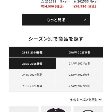
ム 2026SS Nike
ム 2025SS Nike
ダンクロウ スニーカ
SB Air Max 2 CB 94
¥34,980
(税込)
Leather Shoulder
¥36,980
(税込)
ー ブラウン
Low SP ナイキ SB
Bag ナイキレザーシ
エアマックス2 CB 94
ョルダーバッグ ブラッ
もっと見る
ロー SP ホワイト
ク 黒
シーズン別で商品を探す
キーワードから探す
search
26SS 2026春夏
25AW 2025秋冬
人気ワード
2026SS
2025AW
2025SS
Tシャツ・ロングスリーブ
24AW 2024秋冬
25SS 2025春夏
キャップ・ハット
パーカー・クルーネック
ショルダー・ウエストバッグ
ボックスロゴ
ブラックスウェット
24SS 2024春夏
23AW 2023秋冬
カテゴリーから探す
23SS 2023春夏
22AW 2022秋冬
コラボレーションブランドから探す
keyboard_arrow_down
他のシーズンを見る
シーズンから探す