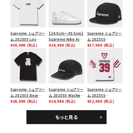
Supreme シュプリー
【24.0cm～30.5cm】
Supreme シュプリー
ム 2025SS Los
Supreme Nike Air
ム 2025SS
Angeles Fire Relief
¥30,980
(税込)
Force 1 Low シュプ
¥28,980
(税込)
Championship Box
¥37,980
(税込)
Box Logo Tee ファ
リーム ナイキエアフォ
Logo New Era Cap
イヤーリリーフボック
ース１スニーカー シ
チャンピオンシップボ
スロゴTシャツ ホワ
ューズ ホワイト
ックスロゴニューエラ
イト 白
キャップ ブラック 黒
Supreme シュプリー
Supreme シュプリー
Supreme シュプリー
ム 2025SS Bear
ム 2025SS Washed
ム 2025SS
Tee ベア Tシャツ ブ
¥26,980
(税込)
Chino Twill Camp
¥24,980
(税込)
Bandana Football
¥52,980
(税込)
ラック 黒
Cap ウォッシュチノツ
Jersey バンダナ フッ
イルキャンプキャップ
トボール ジャージ ホ
もっと見る
ブラック 黒
ワイト