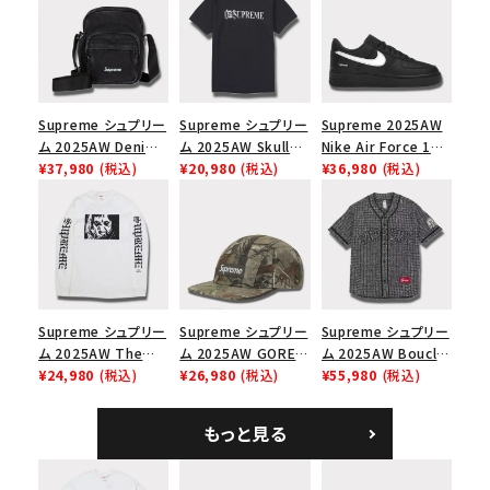
Supreme シュプリー
Supreme シュプリー
Supreme 2025AW
ム 2025AW Denim
ム 2025AW Skull
Nike Air Force 1
Shoulder Bag デニ
¥37,980
(税込)
Tee スカル Tシャツ
¥20,980
(税込)
Low シュプリーム ナ
¥36,980
(税込)
ム ショルダーバッグ
ブラック
イキエアフォース１ス
ブラック
ニーカー シューズ ブ
ラック
Supreme シュプリー
Supreme シュプリー
Supreme シュプリー
ム 2025AW The
ム 2025AW GORE-
ム 2025AW Boucle
Exorcist Mother
¥24,980
(税込)
TEX Zip Pocket
¥26,980
(税込)
Baseball Jersey ブ
¥55,980
(税込)
L/S Tee エクソシス
Camp Cap ゴアテッ
ークレ ベースボール
ト マザー ロングスリ
クス ジップ ポケット
ジャージ ブラック
もっと見る
ーブTシャツ ホワイ
キャンプ キャップ リ
ト
アルツリーAPカモ