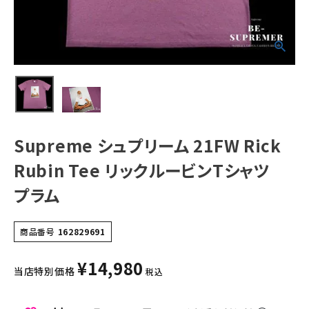
NEW ITEMS
CATEGORY
Tシャツ・ロングスリーブ
パーカー・トレーナー
Supreme シュプリーム 21FW Rick
ジャケット・アウター
Rubin Tee リックルービンTシャツ
キャップ・ハット
プラム
ニット帽・ビーニー
バックパック・リュック
商品番号
162829691
その他バッグ類
¥
14,980
当店特別価格
税込
スニーカー・ブーツ