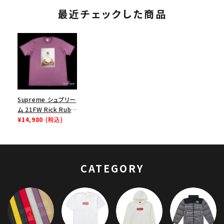
最近チェックした商品
Supreme シュプリー
ム 21FW Rick Rubin
Tee リックルービンT
¥14,980
(税込)
シャツ プラム
CATEGORY