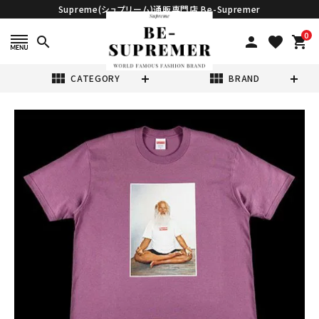
Supreme(シュプリーム)通販専門店 Be-Supremer
0
search
person
favorite
shopping_cart
view_module
view_module
CATEGORY
BRAND
search
Supreme シュプ
リーム 21FW
Rick Rubin Tee
¥14,980
(税込)
リックルービンT
シャツ プラム