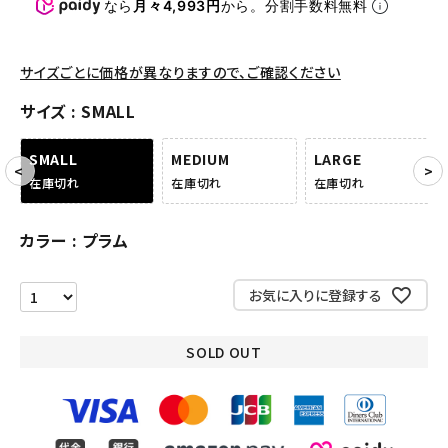
パンツ・ショーツ
なら
月々4,993円
から。分割手数料無料
アクセサリー
サイズごとに価格が異なりますので、ご確認ください
COLLABORATION BRAND
サイズ
SMALL
SEASON
SMALL
MEDIUM
LARGE
在庫切れ
在庫切れ
在庫切れ
CONTENTS
カラー
プラム
ACCOUNT MENU
ようこそ ゲスト 様
お気に入りに登録する
meeting_room
person
ログイン
会員登録
SOLD OUT
Follow us