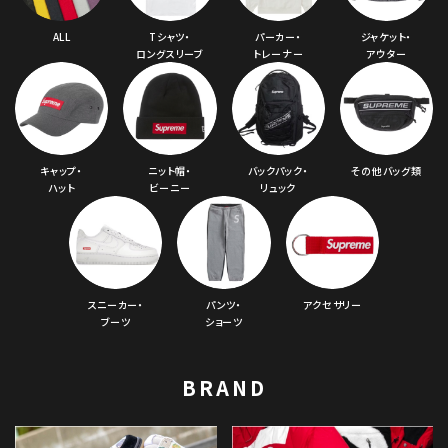
ALL
Tシャツ・
パーカー・
ジャケット・
ロングスリーブ
トレーナー
アウター
キャップ・
ニット帽・
バックパック・
その他バッグ類
ハット
ビーニー
リュック
スニーカー・
パンツ・
アクセサリー
ブーツ
ショーツ
BRAND