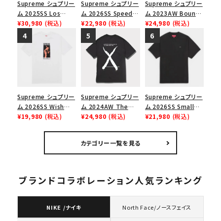
Supreme シュプリー
Supreme シュプリー
Supreme シュプリー
ム 2025SS Los
ム 2026SS Speed
ム 2023AW Bounty
Angeles Fire Relief
¥30,980
(税込)
Tee スピードTシャツ
¥22,980
(税込)
Hunter Skulls Tee
¥24,980
(税込)
Box Logo Tee ファ
ブラック
バウンティハンタース
イヤーリリーフボック
カルズTシャツ ブラッ
スロゴTシャツ ホワ
ク 黒
イト 白
Supreme シュプリー
Supreme シュプリー
Supreme シュプリー
ム 2026SS Wish
ム 2024AW The
ム 2026SS Small
Tee ウィッシュTシ
¥19,980
(税込)
North Face S/S
¥24,980
(税込)
Box Tee スモールボ
¥21,980
(税込)
ャツ ホワイト
Top Tee ノースフェ
ックスTシャツ ブラッ
イスショートスリーブ
ク
カテゴリー一覧を見る
トップTシャツ ブラッ
ク 黒
ブランドコラボレーション人気ランキング
NIKE /ナイキ
North Face/ノースフェイス