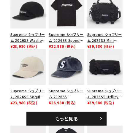
並び順
Supreme シュプリー
Supreme シュプリー
Supreme シュプリー
価格から探す
ム 2026SS Washed
ム 2026SS Speed
ム 2026SS Mini
Chino Twill Camp
¥23,980
(税込)
Tee スピードTシャツ
¥22,980
(税込)
Duffle Bag ミニダッ
¥39,980
(税込)
円 ～
円
Cap ウォッシュド チ
ブラック
フルバッグ ブラック
ノツイル キャンプキャ
在庫のない商品を表示する
ップ ブラック
絞り込んで検索する
Supreme シュプリー
Supreme シュプリー
Supreme シュプリー
ム 2026SS Sequin
ム 2026SS
ム 2026SS Utility
Denim Classic
¥23,980
(税込)
Pigment Coated S
¥26,980
(税込)
Bag ユーティリティ
¥39,980
(税込)
Logo 6-Panel シ
Logo 6-Panel ピグ
バッグ ブラック
ークインデニム クラ
メントコーテッド Sロ
もっと見る
シックロゴ 6パネルキ
ゴ 6パネル ネイビー
ャップ ナチュラル