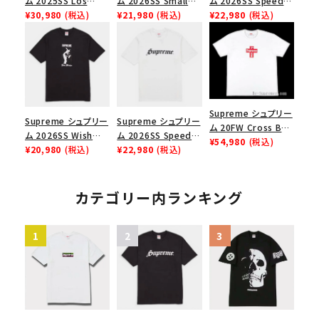
ム 2025SS Los
ム 2026SS Small
ム 2026SS Speed
Angeles Fire Relief
¥30,980
(税込)
Box Tee スモールボ
¥21,980
(税込)
Tee スピードTシャツ
¥22,980
(税込)
Box Logo Tee ファ
ックスTシャツ ブラッ
ブラック
イヤーリリーフボック
ク
スロゴTシャツ ホワ
イト 白
Supreme シュプリー
Supreme シュプリー
Supreme シュプリー
ム 20FW Cross Box
ム 2026SS Wish
ム 2026SS Speed
Logo Tee クロスボ
¥54,980
(税込)
Tee ウィッシュTシ
¥20,980
(税込)
Tee スピードTシャツ
¥22,980
(税込)
ックスロゴＴシャツ ホ
ャツ ブラック
ホワイト
ワイト
カテゴリー内ランキング