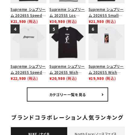
Supreme シュプリー
Supreme シュプリー
Supreme シュプリー
ム 2026SS Speed
ム 2025SS Los
ム 2026SS Small
Tee スピードTシャツ
¥21,980
(税込)
Angeles Fire Relief
¥30,980
(税込)
Box Tee スモールボ
¥21,980
(税込)
ブラック
Box Logo Tee ファ
ックスTシャツ ブラッ
イヤーリリーフボック
ク
スロゴTシャツ ホワ
イト 白
Supreme シュプリー
Supreme シュプリー
Supreme シュプリー
ム 2026SS Speed
ム 2026SS Wish
ム 2026SS Wish
Tee スピードTシャツ
¥22,980
(税込)
Tee ウィッシュTシ
¥20,980
(税込)
Tee ウィッシュTシ
¥19,980
(税込)
ホワイト
ャツ ブラック
ャツ ホワイト
カテゴリー一覧を見る
ブランドコラボレーション人気ランキング
NIKE /ナイキ
North Face/ノースフェイス