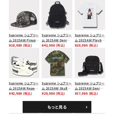
ャップ ブラック
Supreme シュプリー
Supreme シュプリー
Supreme シュプリー
ム 2025AW Pinup
ム 2025AW Denim
ム 2025AW Playboi
Mesh Back 5-Panel
¥18,980
(税込)
Backpack デニム バ
¥42,980
(税込)
Carti Tee プレイボ
¥20,980
(税込)
Capピンアップ メッシ
ックパック ブラック
ーイカーティ Tシャツ
ュバック 5パネルキャ
ホワイト
ップ トゥルーティン
バーHTC フォールカ
モ
Supreme シュプリー
Supreme シュプリー
Supreme シュプリー
ム 2025AW Repeat
ム 2025AW Skull
ム 2025AW Denim
Leather Belt リピー
¥42,980
(税込)
Tee スカル Tシャ
¥20,980
(税込)
Shoulder Bag デニ
¥37,980
(税込)
ト レザー ベルト フロ
ツ ウッドランドカモ
ム ショルダーバッグ
ーラル
ブラック
もっと見る