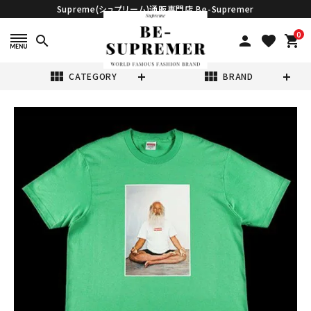
Supreme(シュプリーム)通販専門店 Be-Supremer
0
search
person
favorite
shopping_cart
view_module
view_module
CATEGORY
BRAND
search
Supreme シュプ
リーム 21FW
Rick Rubin Tee
¥13,980
(税込)
リックルービンT
シャツ グリーン