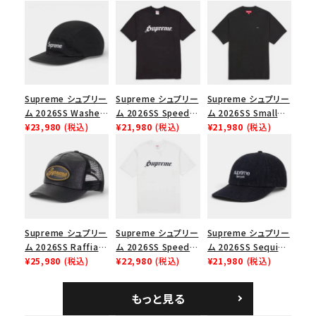
シーズンから探す
並び順
価格から探す
Supreme シュプリー
Supreme シュプリー
Supreme シュプリー
ム 2026SS Washed
ム 2026SS Speed
ム 2026SS Small
円 ～
円
Chino Twill Camp
¥23,980
(税込)
Tee スピードTシャツ
¥21,980
(税込)
Box Tee スモールボ
¥21,980
(税込)
Cap ウォッシュド チ
ブラック
ックスTシャツ ブラッ
ノツイル キャンプキャ
ク
在庫のない商品を表示する
ップ ブラック
絞り込んで検索する
Supreme シュプリー
Supreme シュプリー
Supreme シュプリー
ム 2026SS Raffia
ム 2026SS Speed
ム 2026SS Sequin
Mesh Back 5-Panel
¥25,980
(税込)
Tee スピードTシャツ
¥22,980
(税込)
Denim Classic
¥21,980
(税込)
ラフィアメッシュバック
ホワイト
Logo 6-Panel シ
5パネルキャップ ブラ
ークインデニム クラ
もっと見る
ック
シックロゴ 6パネルキ