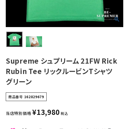
NEW ITEMS
CATEGORY
Tシャツ・ロングスリーブ
パーカー・トレーナー
Supreme シュプリーム 21FW Rick
ジャケット・アウター
Rubin Tee リックルービンTシャツ
キャップ・ハット
グリーン
ニット帽・ビーニー
バックパック・リュック
商品番号
162829679
その他バッグ類
¥
13,980
当店特別価格
税込
スニーカー・ブーツ