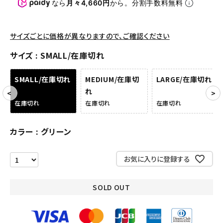
パンツ・ショーツ
なら
月々4,660円
から。分割手数料無料
アクセサリー
サイズごとに価格が異なりますので、ご確認ください
COLLABORATION BRAND
サイズ
SMALL/在庫切れ
SEASON
SMALL/在庫切れ
MEDIUM/在庫切
LARGE/在庫切れ
れ
CONTENTS
在庫切れ
在庫切れ
在庫切れ
ACCOUNT MENU
カラー
グリーン
ようこそ ゲスト 様
meeting_room
person
お気に入りに登録する
ログイン
会員登録
SOLD OUT
Follow us