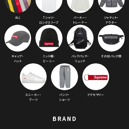
ALL
Tシャツ・
パーカー・
ジャケット・
ロングスリーブ
トレーナー
アウター
キャップ・
ニット帽・
バックパック・
その他バッグ類
ハット
ビーニー
リュック
スニーカー・
パンツ・
アクセサリー
ブーツ
ショーツ
BRAND