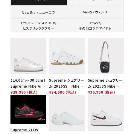
VANS / ヴァンズ
New Era / ニューエラ
HYSTERIC GLAMOUR/
Others/
ヒステリックグラマー
その他コラボアイテム
【24.0cm～30.5cm】
Supreme シュプリー
Supreme シュプリー
Supreme Nike Air
ム 2026SS Nike
ム 2025SS Nike
Force 1 Low シュプ
¥28,980
(税込)
SB Air Max 2 CB 94
¥34,980
(税込)
Leather Shoulder
¥36,980
(税込)
リーム ナイキエアフォ
Low SP ナイキ SB
Bag ナイキレザーシ
ース１スニーカー シ
エアマックス2 CB 94
ョルダーバッグ ブラッ
ューズ ホワイト
ロー SP ホワイト
ク 黒
Supreme 21FW