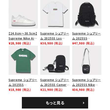
【24.0cm～30.5cm】
Supreme シュプリー
Supreme シュプリー
Supreme Nike Air
ム 2025SS Los
ム 2025SS
Force 1 Low シュプ
¥28,980
(税込)
Angeles Fire Relief
¥30,980
(税込)
Backpack バックパッ
¥47,980
(税込)
リーム ナイキエアフォ
Box Logo Tee ファ
ク ブラック 黒
ース１スニーカー シ
イヤーリリーフボック
ューズ ホワイト
スロゴTシャツ ホワ
イト 白
Supreme シュプリー
Supreme シュプリー
Supreme シュプリー
ム 2025SS
ム 2025SS Camera
ム 2025SS Nike
Homerun Tee ホー
¥18,980
(税込)
Bag + Mini Pouch
¥21,980
(税込)
Leather Shoulder
¥36,980
(税込)
ムランTシャツ ライト
カメラバッグ ミニポー
Bag ナイキレザーシ
パイン
チ ブラック 黒
ョルダーバッグ ブラッ
もっと見る
ク 黒