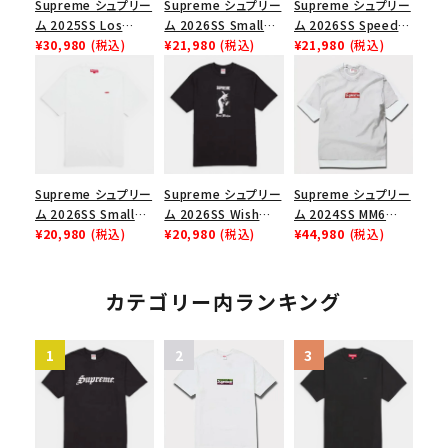
Supreme シュプリー
Supreme シュプリー
Supreme シュプリー
ム 2025SS Los
ム 2026SS Small
ム 2026SS Speed
Angeles Fire Relief
¥30,980
(税込)
Box Tee スモールボ
¥21,980
(税込)
Tee スピードTシャツ
¥21,980
(税込)
Box Logo Tee ファ
ックスTシャツ ブラッ
ブラック
イヤーリリーフボック
ク
スロゴTシャツ ホワ
イト 白
Supreme シュプリー
Supreme シュプリー
Supreme シュプリー
ム 2026SS Small
ム 2026SS Wish
ム 2024SS MM6
Box Tee スモールボ
¥20,980
(税込)
Tee ウィッシュTシ
¥20,980
(税込)
Maison Margiela
¥44,980
(税込)
ックスTシャツ ホワイ
ャツ ブラック
Box Logo Tee MM6
ト
メゾンマルジェラボッ
クスロゴTシャツ ホ
カテゴリー内ランキング
ワイト 白