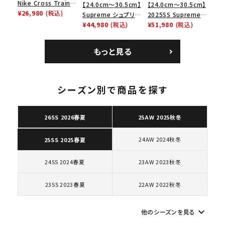
Nike Cross Trainer
【24.0cm～30.5cm】
【24.0cm～30.5cm】
Low ナイキクロスト
¥26,980
(税込)
Supreme シュプリー
2025SS Supreme
レイナーロウ シュー
ム 2023AW Nike
¥44,980
(税込)
GOODENOUGH
¥51,980
(税込)
ズ ブラック
Courtposite ナイキ
Nike Air Force 1
コートポジット スニー
Low AF1 シュプリー
もっと見る
カー ホワイト 白
ムグッドイナフ ナイキ
エアフォース１スニー
カー シューズ ホワイ
ト
シーズン別で商品を探す
キーワードから探す
search
26SS 2026春夏
25AW 2025秋冬
人気ワード
2026SS
2025AW
2025SS
Tシャツ・ロングスリーブ
24AW 2024秋冬
25SS 2025春夏
キャップ・ハット
パーカー・クルーネック
ショルダー・ウエストバッグ
ボックスロゴ
ブラックスウェット
24SS 2024春夏
23AW 2023秋冬
カテゴリーから探す
23SS 2023春夏
22AW 2022秋冬
コラボレーションブランドから探す
keyboard_arrow_down
他のシーズンを見る