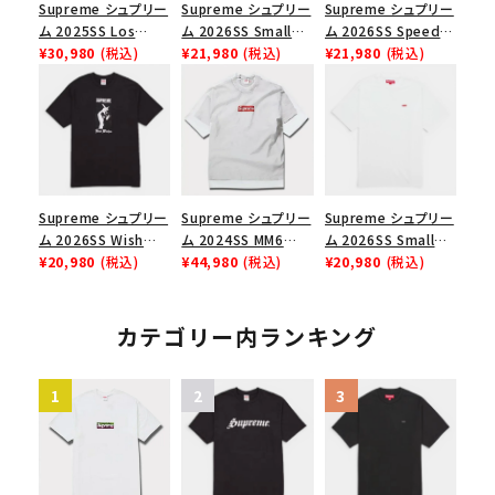
Supreme シュプリー
Supreme シュプリー
Supreme シュプリー
ム 2025SS Los
ム 2026SS Small
ム 2026SS Speed
Angeles Fire Relief
¥30,980
(税込)
Box Tee スモールボ
¥21,980
(税込)
Tee スピードTシャツ
¥21,980
(税込)
Box Logo Tee ファ
ックスTシャツ ブラッ
ブラック
イヤーリリーフボック
ク
スロゴTシャツ ホワ
イト 白
Supreme シュプリー
Supreme シュプリー
Supreme シュプリー
ム 2026SS Wish
ム 2024SS MM6
ム 2026SS Small
Tee ウィッシュTシ
¥20,980
(税込)
Maison Margiela
¥44,980
(税込)
Box Tee スモールボ
¥20,980
(税込)
ャツ ブラック
Box Logo Tee MM6
ックスTシャツ ホワイ
メゾンマルジェラボッ
ト
クスロゴTシャツ ホ
カテゴリー内ランキング
ワイト 白