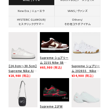
VANS / ヴァンズ
New Era / ニューエラ
HYSTERIC GLAMOUR/
Others/
ヒステリックグラマー
その他コラボアイテム
Supreme シュプリー
ム 21SS Nike SB
【24.0cm～30.5cm】
Supreme シュプリー
Dunk Low ナイキSB
¥65,980
(税込)
Supreme Nike Air
ム 2026SS Nike
ダンクロウ スニーカ
Force 1 Low シュプ
¥28,980
(税込)
SB Air Max 2 CB 94
¥34,980
(税込)
ー ブラウン
リーム ナイキエアフォ
Low SP ナイキ SB
ース１スニーカー シ
エアマックス2 CB 94
ューズ ホワイト
ロー SP ホワイト
Supreme 21FW