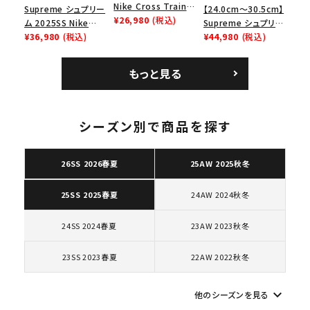
Nike Cross Trainer
Supreme シュプリー
【24.0cm～30.5cm】
Low ナイキクロスト
¥26,980
(税込)
ム 2025SS Nike
Supreme シュプリー
レイナーロウ シュー
Leather Shoulder
¥36,980
(税込)
ム 2023AW Nike
¥44,980
(税込)
ズ ブラック
Bag ナイキレザーシ
Courtposite ナイキ
ョルダーバッグ ブラッ
コートポジット スニー
もっと見る
ク 黒
カー ホワイト 白
シーズン別で商品を探す
キーワードから探す
search
26SS 2026春夏
25AW 2025秋冬
人気ワード
2026SS
2025AW
2025SS
Tシャツ・ロングスリーブ
キャップ・ハット
パーカー・クルーネック
24AW 2024秋冬
25SS 2025春夏
ショルダー・ウエストバッグ
ボックスロゴ
ブラックスウェット
24SS 2024春夏
23AW 2023秋冬
カテゴリーから探す
23SS 2023春夏
22AW 2022秋冬
コラボレーションブランドから探す
keyboard_arrow_down
他のシーズンを見る