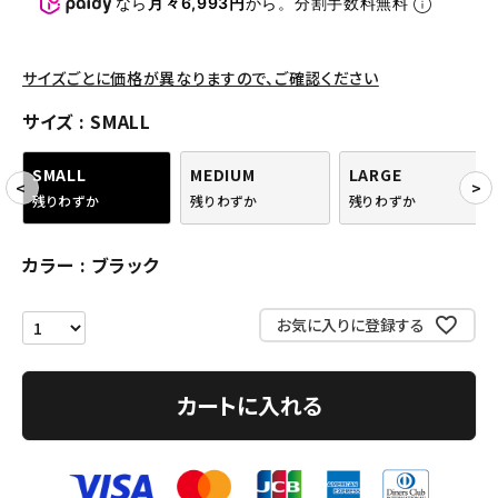
パンツ・ショーツ
なら
月々6,993円
から。分割手数料無料
アクセサリー
サイズごとに価格が異なりますので、ご確認ください
COLLABORATION BRAND
サイズ
SMALL
SEASON
SMALL
MEDIUM
LARGE
残りわずか
残りわずか
残りわずか
CONTENTS
カラー
ブラック
ACCOUNT MENU
ようこそ ゲスト 様
お気に入りに登録する
meeting_room
person
ログイン
会員登録
カートに入れる
Follow us