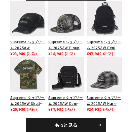
ャップ ブラック
Supreme シュプリー
Supreme シュプリー
Supreme シュプリー
ム 2025AW
ム 2025AW Pinup
ム 2025AW Denim
Overdyed Camp
¥23,980
(税込)
Mesh Back 5-Panel
¥18,980
(税込)
Backpack デニム バ
¥47,980
(税込)
Cap オーバーダイド
Capピンアップ メッシ
ックパック ブラック
キャンプキャップ ブ
ュバック 5パネルキャ
ラック
ップ トゥルーティン
バーHTC フォールカ
モ
Supreme シュプリー
Supreme シュプリー
Supreme シュプリー
ム 2025AW Skull
ム 2025AW Denim
ム 2025AW Harris
Tee スカル Tシャ
¥20,980
(税込)
Shoulder Bag デニ
¥37,980
(税込)
Tweed Camp Cap
¥24,980
(税込)
ツ ウッドランドカモ
ム ショルダーバッグ
ハリスツイード キャ
ブラック
ンプキャップ ブラック
もっと見る