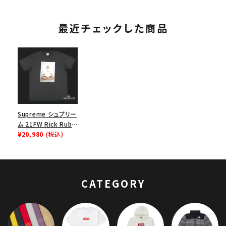
最近チェックした商品
Supreme シュプリー
ム 21FW Rick Rubin
Tee リックルービンT
¥20,980
(税込)
シャツ ブラック
CATEGORY