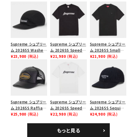
シーズンから探す
並び順
価格から探す
Supreme シュプリー
Supreme シュプリー
Supreme シュプリー
ム 2026SS Washed
ム 2026SS Speed
ム 2026SS Small
円 ～
円
Chino Twill Camp
¥23,980
(税込)
Tee スピードTシャツ
¥21,980
(税込)
Box Tee スモールボ
¥21,980
(税込)
Cap ウォッシュド チ
ブラック
ックスTシャツ ブラッ
在庫のない商品を表示する
ノツイル キャンプキャ
ク
ップ ブラック
絞り込んで検索する
Supreme シュプリー
Supreme シュプリー
Supreme シュプリー
ム 2026SS Raffia
ム 2026SS Speed
ム 2026SS Sequin
Mesh Back 5-Panel
¥25,980
(税込)
Tee スピードTシャツ
¥22,980
(税込)
Denim Classic
¥24,980
(税込)
ラフィアメッシュバック
ホワイト
Logo 6-Panel シ
5パネルキャップ ブラ
ークインデニム クラ
もっと見る
ック
シックロゴ 6パネルキ