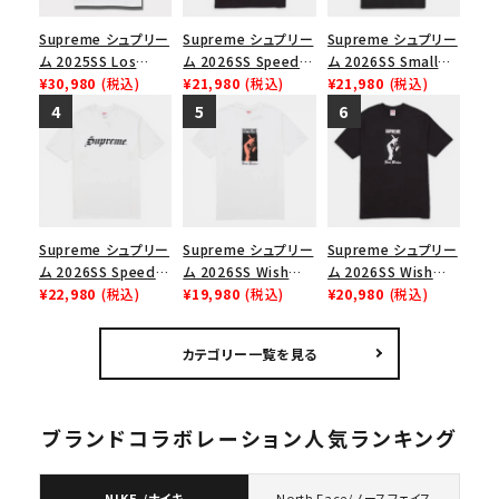
Supreme シュプリー
Supreme シュプリー
Supreme シュプリー
ム 2025SS Los
ム 2026SS Speed
ム 2026SS Small
Angeles Fire Relief
¥30,980
(税込)
Tee スピードTシャツ
¥21,980
(税込)
Box Tee スモールボ
¥21,980
(税込)
Box Logo Tee ファ
ブラック
ックスTシャツ ブラッ
イヤーリリーフボック
ク
スロゴTシャツ ホワ
イト 白
Supreme シュプリー
Supreme シュプリー
Supreme シュプリー
ム 2026SS Speed
ム 2026SS Wish
ム 2026SS Wish
Tee スピードTシャツ
¥22,980
(税込)
Tee ウィッシュTシ
¥19,980
(税込)
Tee ウィッシュTシ
¥20,980
(税込)
ホワイト
ャツ ホワイト
ャツ ブラック
カテゴリー一覧を見る
ブランドコラボレーション人気ランキング
NIKE /ナイキ
North Face/ノースフェイス