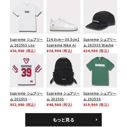
Supreme シュプリー
【24.0cm～30.5cm】
Supreme シュプリー
ム 2025SS Los
Supreme Nike Air
ム 2025SS Washed
Angeles Fire Relief
¥30,980
(税込)
Force 1 Low シュプ
¥28,980
(税込)
Chino Twill Camp
¥24,980
(税込)
Box Logo Tee ファ
リーム ナイキエアフォ
Cap ウォッシュチノツ
イヤーリリーフボック
ース１スニーカー シ
イルキャンプキャップ
スロゴTシャツ ホワ
ューズ ホワイト
ブラック 黒
イト 白
Supreme シュプリー
Supreme シュプリー
Supreme シュプリー
ム 2025SS
ム 2025SS
ム 2025SS
Bandana Football
¥52,980
(税込)
Backpack バックパッ
¥48,980
(税込)
Homerun Tee ホー
¥19,980
(税込)
Jersey バンダナ フッ
ク ブラック 黒
ムランTシャツ ライト
トボール ジャージ ホ
パイン
もっと見る
ワイト