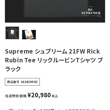
NEW ITEMS
CATEGORY
Tシャツ・ロングスリーブ
パーカー・トレーナー
Supreme シュプリーム 21FW Rick
ジャケット・アウター
Rubin Tee リックルービンTシャツ ブ
キャップ・ハット
ラック
ニット帽・ビーニー
バックパック・リュック
商品番号
162829542
その他バッグ類
¥
20,980
当店特別価格
税込
スニーカー・ブーツ