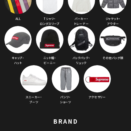
ALL
Tシャツ・
パーカー・
ジャケット・
ロングスリーブ
トレーナー
アウター
キャップ・
ニット帽・
バックパック・
その他バッグ類
ハット
ビーニー
リュック
スニーカー・
パンツ・
アクセサリー
ブーツ
ショーツ
BRAND