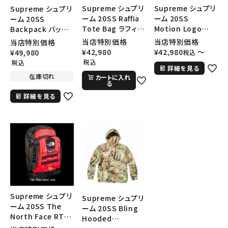
Supreme シュプリ
Supreme シュプリ
Supreme シュプリ
カテゴリーから探す
ーム 20SS Raffia
ーム 20SS
ーム 20SS
Tote Bag ラフィア
Motion Logo
Backpack バック
トートバッグ レッ
Hooded
パック リュック バッ
当店特別価格
当店特別価格
当店特別価格
コラボレーションブランドから探す
ド
Sweatshirt モー
グ ブルーデザート
¥
42,980
¥
42,980
〜
¥
49,980
税込
ションロゴフードパ
カモ
税込
税込
詳細を見る
ーカー パープル
シーズンから探す
在庫切れ
カートに入れ
る
詳細を見る
並び順
価格から探す
円 ～
円
在庫のない商品を表示する
Supreme シュプリ
Supreme シュプリ
ーム 20SS The
絞り込んで検索する
ーム 20SS Bling
North Face RTG
Hooded
Backpack ノース