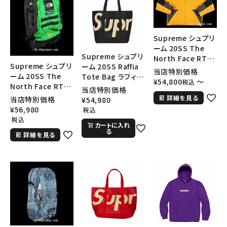
Supreme シュプリ
ーム 20SS The
Supreme シュプリ
North Face RTG
Supreme シュプリ
ーム 20SS Raffia
Fleece Jacket ノ
当店特別価格
ーム 20SS The
Tote Bag ラフィア
ースフェイスRTGフ
¥
54,800
〜
税込
North Face RTG
トートバッグ ブラ
リースジャケット ゴ
当店特別価格
Backpack ノース
ック
詳細を見る
ールド
当店特別価格
¥
54,980
フェイスRTGバック
¥
56,980
税込
パック リュック ブラ
税込
カートに入れ
イトグリーン
る
詳細を見る
キーワードから探す
search
人気ワード
2026SS
2025AW
2025SS
Tシャツ・ロングスリーブ
キャップ・ハット
パーカー・クルーネック
ショルダー・ウエストバッグ
ボックスロゴ
ブラックスウェット