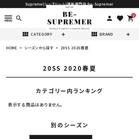
Supreme(シュプリーム)通販専門店 Be-Supremer
0
search
person
favorite
shopping_cart
view_module
view_module
CATEGORY
BRAND
HOME
シーズンから探す
20SS 2020春夏
search
20SS 2020春夏
カテゴリー内ランキング
表示する商品はありません。
表示する商品はありません。
NEW ITEMS
別のシーズン
CATEGORY