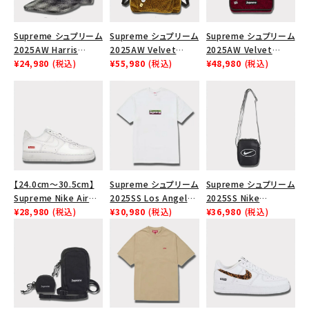
Supreme シュプリーム
Supreme シュプリーム
Supreme シュプリーム
2025AW Harris
2025AW Velvet
2025AW Velvet
Tweed Camp Cap ハ
¥24,980
(税込)
Backpack ベルベット
¥55,980
(税込)
Small Messenger
¥48,980
(税込)
リスツイード キャンプ
バックパック タンレオパ
Bag ベルベット スモー
キャップ ブラック
ード
ル メッセンジャーバッグ
レッドレオパード
【24.0cm～30.5cm】
Supreme シュプリーム
Supreme シュプリーム
Supreme Nike Air
2025SS Los Angeles
2025SS Nike
Force 1 Low シュプリ
¥28,980
(税込)
Fire Relief Box Logo
¥30,980
(税込)
Leather Shoulder
¥36,980
(税込)
ーム ナイキエアフォー
Tee ファイヤーリリー
Bag ナイキレザーショ
ス１スニーカー シュー
フボックスロゴTシャツ
ルダーバッグ ブラッ
ズ ホワイト
ホワイト 白
ク 黒