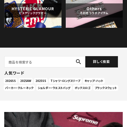
HYSTERIC GLAMOUR
Others
ヒステリックグラマー
その他コラボアイテム
search
詳しく検索
人気ワード
2026SS
2025AW
2025SS
Tシャツ・ロングスリーブ
キャップ・ハット
パーカー・クルーネック
ショルダー・ウエストバッグ
ボックスロゴ
ブラックスウェット