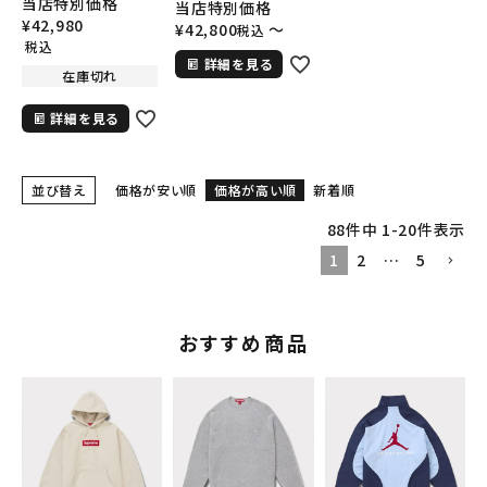
Sweatshirt ブリン
当店特別価格
当店特別価格
フェイスRTGバック
グフードスウェット
¥
42,980
¥
42,800
〜
税込
パック リュック ブラ
シャツパーカー グリ
税込
イトレッド
詳細を見る
ーン
在庫切れ
詳細を見る
並び替え
価格が安い順
価格が高い順
新着順
88
件中
1
-
20
件表示
1
2
…
5
おすすめ商品