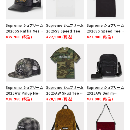
SEASON
CONTENTS
Supreme シュプリーム
Supreme シュプリーム
Supreme シュプリーム
2026SS Raffia Mesh
2026SS Speed Tee
2026SS Speed Tee
Back 5-Panel ラフィア
¥25,980
(税込)
スピードTシャツ ホワ
¥22,980
(税込)
スピードTシャツ ブラッ
¥21,980
(税込)
ACCOUNT MENU
メッシュバック 5パネル
イト
ク
ようこそ ゲスト 様
キャップ ブラック
meeting_room
person
ログイン
会員登録
Follow us
Supreme シュプリーム
Supreme シュプリーム
Supreme シュプリーム
2025AW Pinup Mesh
2025AW Skull Tee ス
2025AW Denim
Back 5-Panel Capピ
¥18,980
(税込)
カル Tシャツ ウッドラ
¥20,980
(税込)
Shoulder Bag デニム
¥37,980
(税込)
ンアップ メッシュバック
ンドカモ
ショルダーバッグ ブラッ
5パネルキャップ トゥ
ク
ルーティンバーHTC フ
ォールカモ