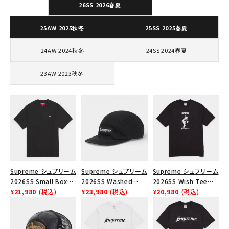
26SS 2026春夏
Tシャツ・ロングスリーブ
25AW 2025秋冬
25SS 2025春夏
パーカー・トレーナー
ジャケット・アウター
24AW 2024秋冬
24SS 2024春夏
キャップ・ハット
23AW 2023秋冬
ニット帽・ビーニー
バックパック・リュック
その他バッグ類
スニーカー・ブーツ
Supreme シュプリーム
Supreme シュプリーム
Supreme シュプリーム
パンツ・ショーツ
2026SS Small Box
2026SS Washed
2026SS Wish Tee
Tee スモールボックス
¥21,980
(税込)
Chino Twill Camp
¥23,980
(税込)
ウィッシュTシャツ ブ
¥20,980
(税込)
アクセサリー
Tシャツ ブラック
Cap ウォッシュド チノ
ラック
ツイル キャンプキャップ
COLLABORATION BRAND
ブラック