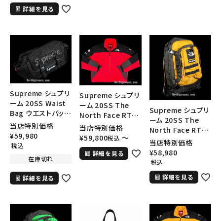
詳細を見る
Supreme シュプリ
Supreme シュプリ
ーム 20SS Waist
ーム 20SS The
Supreme シュプリ
Bag ウエストバッグ
North Face RTG
ーム 20SS The
ブラック
Fleece Jacket ノ
当店特別価格
当店特別価格
North Face RTG
ースフェイスRTGフ
¥
59,980
¥
59,800
〜
税込
Backpack ノース
当店特別価格
リースジャケット ブ
税込
フェイスRTGバック
¥
58,980
詳細を見る
ライトレッド
パック リュック ゴー
在庫切れ
税込
ルド
詳細を見る
詳細を見る