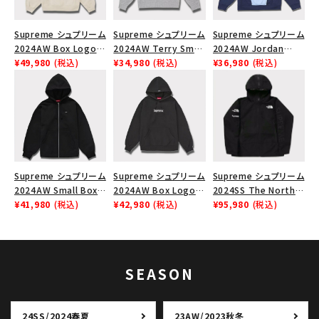
Supreme シュプリーム
Supreme シュプリーム
Supreme シュプリーム
2024AW Box Logo
2024AW Terry Small
2024AW Jordan
Hooded Sweatshirt
¥49,980
(税込)
Box Sweater テリー
¥34,980
(税込)
Tricot Track Jacket
¥36,980
(税込)
ボックスロゴフードパー
スモールボックスセータ
ジョーダントリコットト
カー ストーン
ー ヘザーグレー 灰
ラックジャケット ライト
ブルー 青
Supreme シュプリーム
Supreme シュプリーム
Supreme シュプリーム
2024AW Small Box
2024AW Box Logo
2024SS The North
Zip Up Hooded
¥41,980
(税込)
Hooded Sweatshirt
¥42,980
(税込)
Face Split Taped
¥95,980
(税込)
Sweatshirt スモール
ボックスロゴフードパー
Seam Shell Jacket ノ
ボックスジップアップフ
カー ブラック 黒
ースフェイススプリット
ードパーカー ブラック
ジャケット ブラック 黒
黒
SEASON
24SS/2024春夏
23AW/2023秋冬