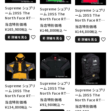
Supreme シュプリ
Supreme シュプリ
Supreme シュプリ
ーム 20SS The
ーム 20SS The
ーム 20SS The
North Face RTG
North Face RTG
North Face RTG
Jacket +Vest ノ
Jacket +Vest ノ
当店特別価格
Jacket +Vest ノ
当店特別価格
当店特別価格
ースフェイスRTGジ
ースフェイスRTGジ
¥
165,980
〜
税込
ースフェイスRTGジ
¥
146,800
〜
税込
¥
144,800
〜
税込
ャケット+ベスト ブ
ャケット+ベスト ブ
ャケット+ベスト ブ
詳細を見る
ラック
詳細を見る
ライトグリーン
詳細を見る
ライトレッド
Supreme シュプリ
Supreme シュプリ
ーム 20SS The
Supreme シュプリ
ーム 20SS The
North Face RTG
ーム 20SS The
North Face RTG
Fleece Jacket ノ
当店特別価格
North Face RTG
Jacket +Vest ノ
当店特別価格
ースフェイスRTGフ
¥
92,980
〜
Backpack ノース
税込
ースフェイスRTGジ
当店特別価格
¥
134,800
〜
税込
リースジャケット ブ
フェイスRTGバック
ャケット+ベスト ゴ