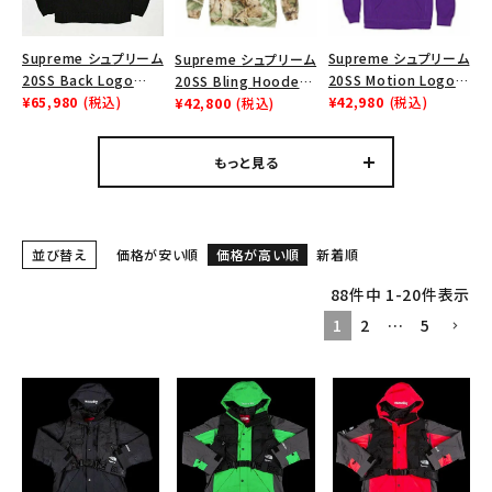
Supreme シュプリーム
Supreme シュプリーム
Supreme シュプリーム
20SS Back Logo
20SS Motion Logo
20SS Bling Hooded
Sweater バックロゴク
¥65,980
(税込)
Hooded Sweatshirt
¥42,980
(税込)
Sweatshirt ブリング
¥42,800
(税込)
ルーネックセーター ブ
モーションロゴフードパ
フードスウェットシャツ
ラック
ーカー パープル
パーカー グリーン
もっと見る
並び替え
価格が安い順
価格が高い順
新着順
88
件中
1
-
20
件表示
1
2
…
5