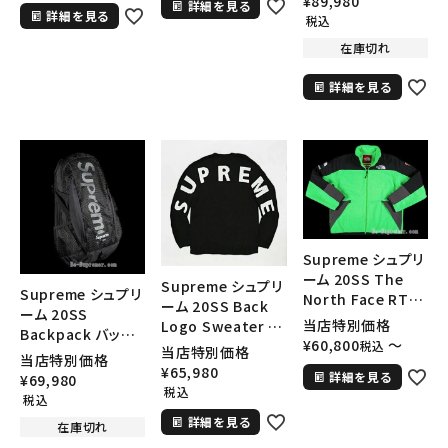
¥
89,980
詳細を見る
ラック
パック リュック ブラ
詳細を見る
ールド
税込
ック
在庫切れ
詳細を見る
Supreme シュプリ
ーム 20SS The
Supreme シュプリ
Supreme シュプリ
North Face RTG
ーム 20SS Back
ーム 20SS
Fleece Jacket ノ
当店特別価格
Logo Sweater バ
Backpack バック
ースフェイスRTGフ
¥
60,800
〜
ックロゴクルーネッ
税込
当店特別価格
パック リュック バッ
リースジャケット ブ
当店特別価格
クセーター ブラック
¥
65,980
グ ブラック
詳細を見る
ライトグリーン
¥
69,980
税込
税込
詳細を見る
在庫切れ