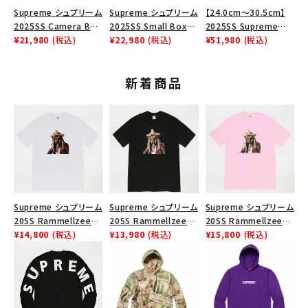
Supreme シュプリーム
Supreme シュプリーム
【24.0cm～30.5cm】
2025SS Camera Bag
2025SS Small Box
2025SS Supreme
+ Mini Pouch カメラバ
¥21,980
(税込)
Tee スモールボックス
¥22,980
(税込)
GOODENOUGH Nike
¥51,980
(税込)
ッグ ミニポーチ ブラッ
Tシャツ タン
Air Force 1 Low AF1
ク 黒
シュプリームグッドイナ
新着商品
フ ナイキエアフォース１
スニーカー シューズ ホ
ワイト
Supreme シュプリーム
Supreme シュプリーム
Supreme シュプリーム
20SS Rammellzee
20SS Rammellzee
20SS Rammellzee
Tee ラメルジーTシャ
¥14,800
(税込)
Tee ラメルジーTシャ
¥13,980
(税込)
Tee ラメルジーTシャ
¥15,800
(税込)
ツ ホワイト
ツ ブラック
ツ ライトピンク