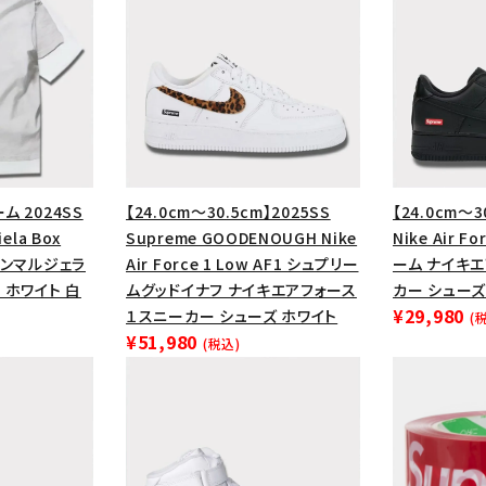
ム 2024SS
【24.0cm～30.5cm】2025SS
【24.0cm～3
ela Box
Supreme GOODENOUGH Nike
Nike Air F
メゾンマルジェラ
Air Force 1 Low AF1 シュプリー
ーム ナイキ
 ホワイト 白
ムグッドイナフ ナイキエアフォース
カー シューズ
¥29,980
１スニーカー シューズ ホワイト
(
¥51,980
(税込)
カテゴリーから探す
コラボレーションブ
rch
価格から探す
人気ワード
2026SS
2025AW
2025S