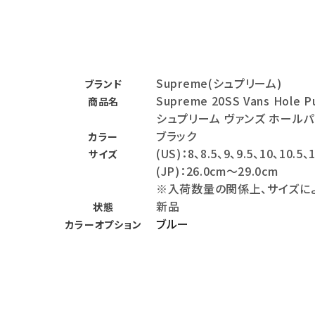
バックパック・リュック
その他バッグ類
Supreme(シュプリーム)
スニーカー・ブーツ
ブランド
Supreme 20SS Vans Hole P
商品名
パンツ・ショーツ
シュプリーム ヴァンズ ホール
ブラック
カラー
アクセサリー
(US)：8、8.5、9、9.5、10、10.5、
サイズ
(JP)：26.0cm～29.0cm
COLLABORATION BRAND
※入荷数量の関係上、サイズに
新品
SEASON
状態
ブルー
カラーオプション
CONTENTS
ACCOUNT MENU
ようこそ ゲスト 様