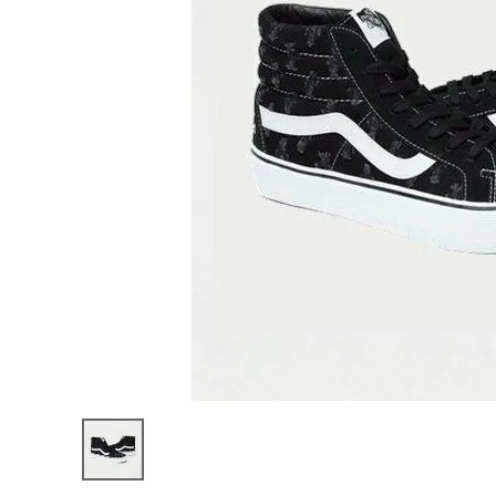
Supreme
シュプリー
ム 20SS
¥39,980
Vans
(税込)
Hole
Punch
Denim
Sh8-Hi
Pro ヴァ
ンズ ホー
NEW ITEMS
ルパンチデ
ニムハイプ
ロ ブラッ
ク
CATEGORY
Tシャツ・ロングスリーブ
パーカー・トレーナー
ジャケット・アウター
キャップ・ハット
ニット帽・ビーニー