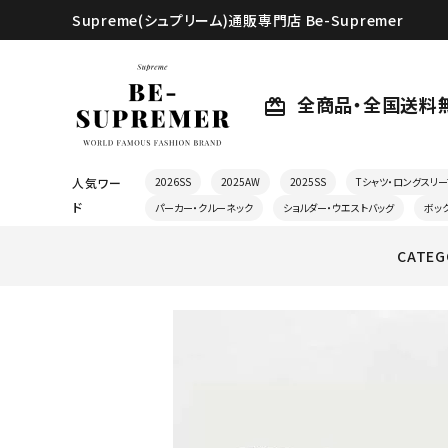
Supreme(シュプリーム)通販専門店 Be-Supremer
全商品・全国送料
card_giftcard
人気ワー
2026SS
2025AW
2025SS
Tシャツ・ロングスリー
ド
パーカー・クルーネック
ショルダー・ウエストバッグ
ボッ
CATEG
search