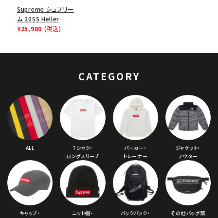
Supreme シュプリー
ム 20SS Heller
Mugs Set of 2 ヘラ
¥25,980
(税込)
ーマグカップ 2セット
クリア
CATEGORY
ALL
Tシャツ・
パーカー・
ジャケット・
ロングスリーブ
トレーナー
アウター
キャップ・
ニット帽・
バックパック・
その他バッグ類