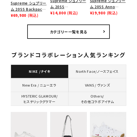
Supreme シュプリー
Supreme シュプリー
Supreme シュプリー
ム 20SS Anno
ム 20SS
ム 20SS Backpack
domini Tee アンノ
¥19,980
(税込)
Rammellzee Tee
¥14,800
(税込)
バックパック リュック
¥69,980
(税込)
ドミニTシャツ ヘザー
ラメルジーTシャツ ホ
バッグ ブラック
グレー
ワイト
カテゴリー一覧を見る
ブランドコラボレーション人気ランキング
NIKE /ナイキ
North Face/ノースフェイス
VANS / ヴァンズ
New Era / ニューエラ
HYSTERIC GLAMOUR/
Others/
ヒステリックグラマー
その他コラボアイテム