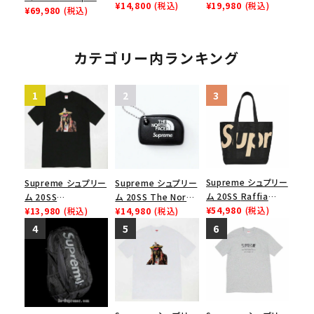
domini Tee アンノ
¥19,980
(税込)
Rammellzee Tee
¥14,800
(税込)
バックパック リュック
¥69,980
(税込)
ドミニTシャツ ヘザー
ラメルジーTシャツ ホ
バッグ ブラック
グレー
ワイト
カテゴリー内ランキング
Supreme シュプリー
Supreme シュプリー
Supreme シュプリー
ム 20SS Raffia
ム 20SS The North
ム 20SS
Tote Bag ラフィアト
¥54,980
(税込)
Face Floating
¥14,980
(税込)
Rammellzee Tee
¥13,980
(税込)
ートバッグ ブラック
Keychain ノースフェ
ラメルジーTシャツ ブ
イスフローティングキ
ラック
ーチェーン ブラック