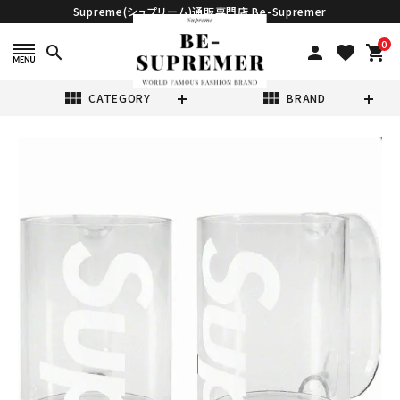
Supreme(シュプリーム)通販専門店 Be-Supremer
0
search
person
favorite
shopping_cart
view_module
view_module
CATEGORY
BRAND
search
Supreme シュプ
リーム 20SS
Heller Mugs
¥25,980
(税込)
Set of 2 ヘラー