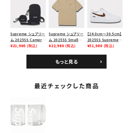
ース１スニーカー シ
イヤーリリーフボック
ョルダーバッグ ブラッ
ューズ ホワイト
スロゴTシャツ ホワ
ク 黒
イト 白
Supreme シュプリー
Supreme シュプリー
【24.0cm～30.5cm】
ム 2025SS Camera
ム 2025SS Small
2025SS Supreme
Bag + Mini Pouch
¥21,980
(税込)
Box Tee スモールボ
¥22,980
(税込)
GOODENOUGH
¥51,980
(税込)
カメラバッグ ミニポー
ックスTシャツ タン
Nike Air Force 1
チ ブラック 黒
Low AF1 シュプリー
もっと見る
ムグッドイナフ ナイキ
エアフォース１スニー
カー シューズ ホワイ
ト
最近チェックした商品