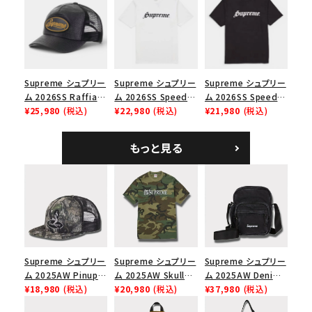
ク
ノツイル キャンプキャ
ップ ブラック
価格から探す
円 ～
円
Supreme シュプリー
Supreme シュプリー
Supreme シュプリー
在庫のない商品を表示する
ム 2026SS Raffia
ム 2026SS Speed
ム 2026SS Speed
Mesh Back 5-Panel
¥25,980
(税込)
Tee スピードTシャツ
¥22,980
(税込)
Tee スピードTシャツ
¥21,980
(税込)
絞り込んで検索する
ラフィアメッシュバック
ホワイト
ブラック
5パネルキャップ ブラ
もっと見る
ック
Supreme シュプリー
Supreme シュプリー
Supreme シュプリー
ム 2025AW Pinup
ム 2025AW Skull
ム 2025AW Denim
Mesh Back 5-Panel
¥18,980
(税込)
Tee スカル Tシャ
¥20,980
(税込)
Shoulder Bag デニ
¥37,980
(税込)
Capピンアップ メッシ
ツ ウッドランドカモ
ム ショルダーバッグ