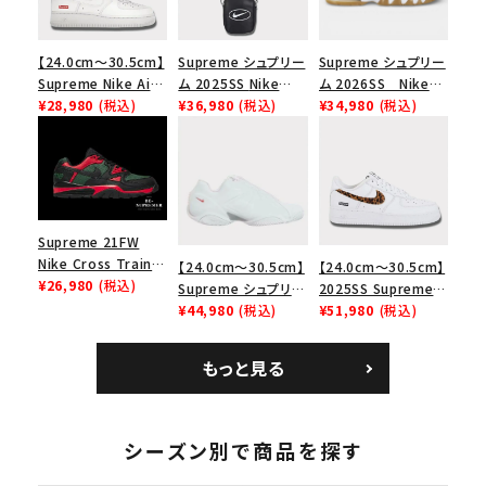
【24.0cm～30.5cm】
Supreme シュプリー
Supreme シュプリー
Supreme Nike Air
ム 2025SS Nike
ム 2026SS Nike
Force 1 Low シュプ
¥28,980
(税込)
Leather Shoulder
¥36,980
(税込)
SB Air Max 2 CB 94
¥34,980
(税込)
リーム ナイキエアフォ
Bag ナイキレザーシ
Low SP ナイキ SB
ース１スニーカー シ
ョルダーバッグ ブラッ
エアマックス2 CB 94
ューズ ホワイト
ク 黒
ロー SP ホワイト
Supreme 21FW
Nike Cross Trainer
【24.0cm～30.5cm】
【24.0cm～30.5cm】
Low ナイキクロスト
¥26,980
(税込)
Supreme シュプリー
2025SS Supreme
レイナーロウ シュー
ム 2023AW Nike
¥44,980
(税込)
GOODENOUGH
¥51,980
(税込)
ズ ブラック
Courtposite ナイキ
Nike Air Force 1
コートポジット スニー
Low AF1 シュプリー
もっと見る
カー ホワイト 白
ムグッドイナフ ナイキ
エアフォース１スニー
カー シューズ ホワイ
ト
シーズン別で商品を探す