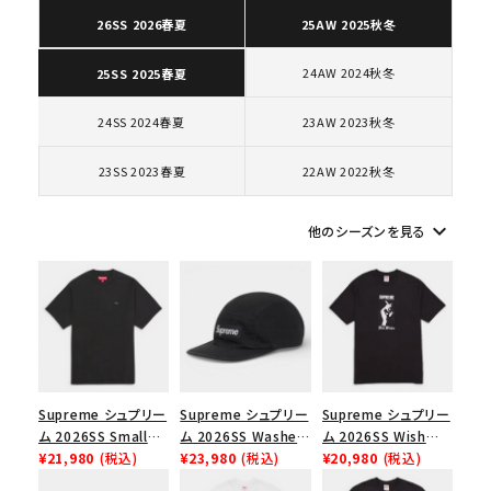
26SS 2026春夏
25AW 2025秋冬
24AW 2024秋冬
25SS 2025春夏
キーワードから探す
24SS 2024春夏
23AW 2023秋冬
search
人気ワード
2026SS
2025AW
2025SS
Tシャツ・ロングスリーブ
23SS 2023春夏
22AW 2022秋冬
キャップ・ハット
パーカー・クルーネック
ショルダー・ウエストバッグ
ボックスロゴ
ブラックスウェット
keyboard_arrow_down
他のシーズンを見る
カテゴリーから探す
コラボレーションブランドから探す
シーズンから探す
Supreme シュプリー
Supreme シュプリー
Supreme シュプリー
ム 2026SS Small
ム 2026SS Washed
ム 2026SS Wish
Box Tee スモールボ
¥21,980
(税込)
Chino Twill Camp
¥23,980
(税込)
Tee ウィッシュTシ
¥20,980
(税込)
並び順
ックスTシャツ ブラッ
Cap ウォッシュド チ
ャツ ブラック