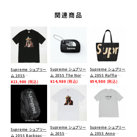
関連商品
Supreme シュプリー
Supreme シュプリー
Supreme シュプリー
ム 20SS Raffia
ム 20SS The North
ム 20SS
Tote Bag ラフィアト
¥54,980
(税込)
Face Floating
¥14,980
(税込)
Rammellzee Tee
¥13,980
(税込)
ートバッグ ブラック
Keychain ノースフェ
ラメルジーTシャツ ブ
イスフローティングキ
ラック
ーチェーン ブラック
Supreme シュプリー
Supreme シュプリー
Supreme シュプリー
ム 20SS Anno
ム 20SS
ム 20SS Backpack