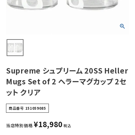
マグカップ 2セッ
ト クリア
NEW ITEMS
CATEGORY
Tシャツ・ロングスリーブ
パーカー・トレーナー
ジャケット・アウター
Supreme シュプリーム 20SS Heller
キャップ・ハット
Mugs Set of 2 ヘラーマグカップ 2セ
ニット帽・ビーニー
ット クリア
バックパック・リュック
商品番号
151059085
その他バッグ類
¥
18,980
スニーカー・ブーツ
当店特別価格
税込