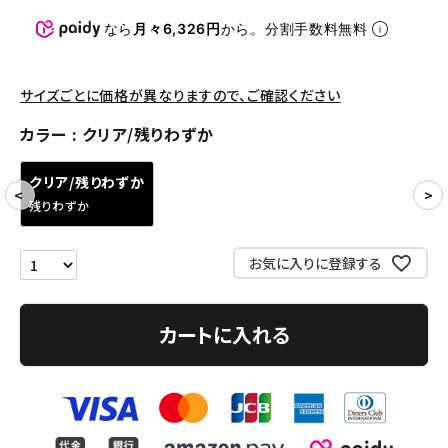
パンツ・ショーツ
なら
月々6,326円
から。分割手数料無料
アクセサリー
COLLABORATION BRAND
サイズごとに価格が異なりますので、ご確認ください
カラー
クリア/残りわずか
SEASON
クリア/残りわずか
CONTENTS
残りわずか
ACCOUNT MENU
お気に入りに登録する
ようこそ ゲスト 様
meeting_room
person
ログイン
会員登録
カートに入れる
Follow us