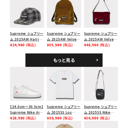
ュバック 5パネルキャ
ブラック
ップ トゥルーティン
バーHTC フォールカ
モ
Supreme シュプリー
Supreme シュプリー
Supreme シュプリー
ム 2025AW Harris
ム 2025AW Velvet
ム 2025AW Velvet
Tweed Camp Cap
¥24,980
(税込)
Backpack ベルベッ
¥55,980
(税込)
Small Messenger
¥48,980
(税込)
ハリスツイード キャ
ト バックパック タンレ
Bag ベルベット スモ
ンプキャップ ブラック
オパード
ール メッセンジャー
もっと見る
バッグ レッドレオパー
ド
【24.0cm～30.5cm】
Supreme シュプリー
Supreme シュプリー
Supreme Nike Air
ム 2025SS Los
ム 2025SS Nike
Force 1 Low シュプ
¥28,980
(税込)
Angeles Fire Relief
¥30,980
(税込)
Leather Shoulder
¥36,980
(税込)
リーム ナイキエアフォ
Box Logo Tee ファ
Bag ナイキレザーシ