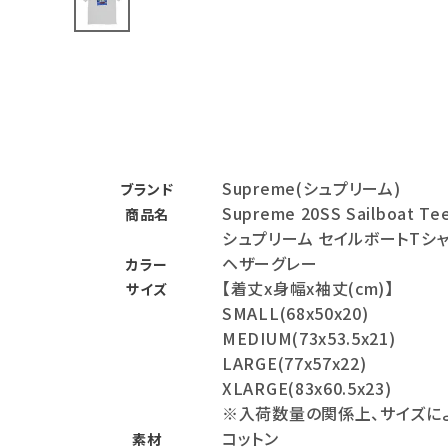
バックパック・リュック
その他バッグ類
スニーカー・ブーツ
パンツ・ショーツ
Supreme(シュプリーム)
ブランド
アクセサリー
Supreme 20SS Sailboat Te
商品名
シュプリーム セイルボートTシ
COLLABORATION BRAND
ヘザーグレー
カラー
【着丈x身幅x袖丈(cm)】
サイズ
SEASON
SMALL(68x50x20)
MEDIUM(73x53.5x21)
CONTENTS
LARGE(77x57x22)
XLARGE(83x60.5x23)
ACCOUNT MENU
※入荷数量の関係上、サイズに
ようこそ ゲスト 様
コットン
素材