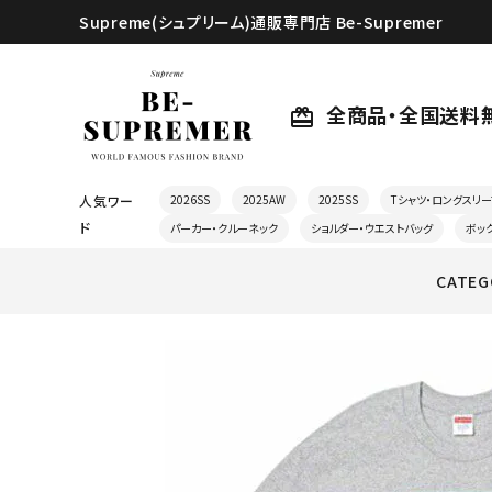
Supreme(シュプリーム)通販専門店 Be-Supremer
全商品・全国送料
card_giftcard
人気ワー
2026SS
2025AW
2025SS
Tシャツ・ロングスリー
ド
パーカー・クルーネック
ショルダー・ウエストバッグ
ボッ
CATEG
search