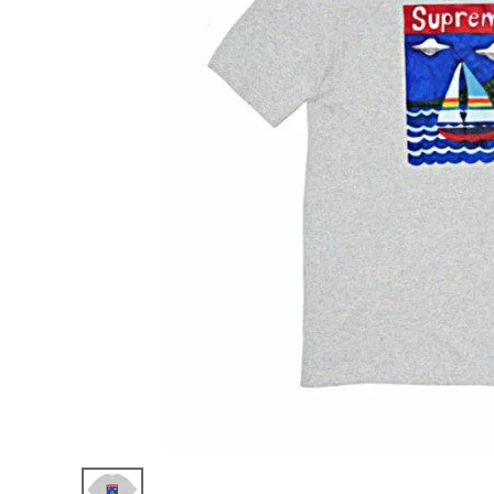
Supreme
シュプリー
ム 20SS
¥21,980
Sailboat
(税込)
Tee セイ
ルボートT
シャツ ヘ
ザーグレ
ー
NEW ITEMS
CATEGORY
Tシャツ・ロングスリーブ
パーカー・トレーナー
ジャケット・アウター
キャップ・ハット
ニット帽・ビーニー