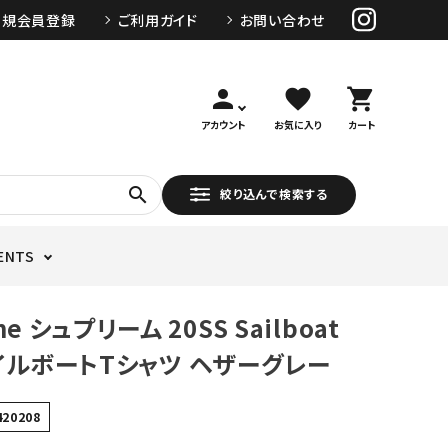
新規会員登録
ご利用ガイド
お問い合わせ
person
favorite
shopping_cart
アカウント
お気に入り
カート
search
絞り込んで検索する
ENTS
me シュプリーム 20SS Sailboat
セイルボートTシャツ ヘザーグレー
420208