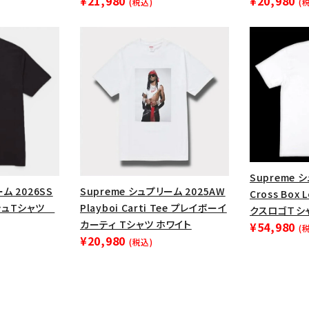
¥21,980
¥20,980
(税込)
(
円 ～
円
Tシャツ・ロングスリーブ
キャ
パーカー・クルーネック
ショル
ボックスロゴ
ブラックスウェッ
在庫のない商品を表示する
絞り込んで検索する
Supreme 
ム 2026SS
Supreme シュプリーム 2025AW
Cross Box
ッシュTシャツ
Playboi Carti Tee プレイボーイ
クスロゴＴシ
カーティ Tシャツ ホワイト
¥54,980
(
¥20,980
(税込)