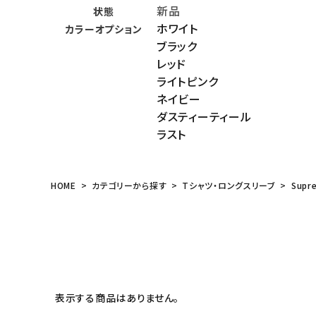
新品
状態
meeting_room
person
ログイン
会員登録
ホワイト
カラーオプション
ブラック
レッド
Follow us
ライトピンク
ネイビー
ダスティーティール
ラスト
HOME
カテゴリーから探す
Tシャツ・ロングスリーブ
Supr
表示する商品はありません。