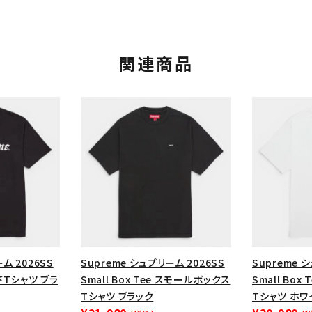
関連商品
カテゴリーから探す
コラボレーションブ
rch
ム 2026SS
Supreme シュプリーム 2026SS
Supreme 
ードTシャツ ブラ
Small Box Tee スモールボックス
Small Bo
価格から探す
人気ワード
Tシャツ ブラック
Tシャツ ホワ
2026SS
2025AW
2025S