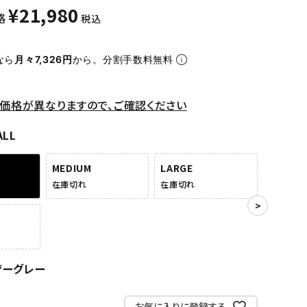
¥
21,980
格
税込
なら
月々7,326円
から。分割手数料無料
価格が異なりますので、ご確認ください
ALL
MEDIUM
LARGE
在庫切れ
在庫切れ
ザーグレー
お気に入りに登録する