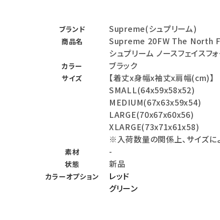
バックパック・リュック
Supreme(シュプリーム)
ブランド
その他バッグ類
Supreme 20FW The North F
商品名
シュプリーム ノースフェイスフ
スニーカー・ブーツ
ブラック
カラー
パンツ・ショーツ
【着丈x身幅x袖丈x肩幅(cm)】
サイズ
SMALL(64x59x58x52)
アクセサリー
MEDIUM(67x63x59x54)
LARGE(70x67x60x56)
COLLABORATION BRAND
XLARGE(73x71x61x58)
※入荷数量の関係上、サイズに
SEASON
-
素材
新品
状態
CONTENTS
レッド
カラーオプション
グリーン
ACCOUNT MENU
ようこそ ゲスト 様