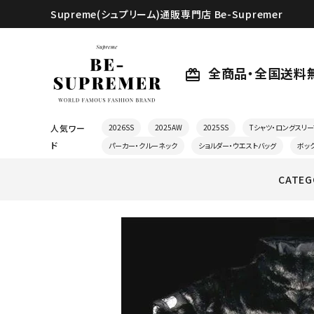
Supreme(シュプリーム)通販専門店 Be-Supremer
全商品・全国送料
card_giftcard
人気ワー
2026SS
2025AW
2025SS
Tシャツ・ロングスリー
ド
パーカー・クルーネック
ショルダー・ウエストバッグ
ボッ
CATEG
search