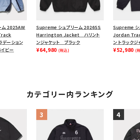
円 ～
円
Tシャツ・ロングスリーブ
キャ
パーカー・クルーネック
ショル
ーム 2025AW
Supreme シュプリーム 2026SS
Supreme 
ボックスロゴ
ブラックスウェッ
Track
Harrington Jacket ハリント
Jordan Tr
グラデーション
ンジャケット ブラック
ン トラックジ
在庫のない商品を表示する
¥64,980
¥52,980
ネイビー
(税込)
(
絞り込んで検索する
カテゴリー内ランキング