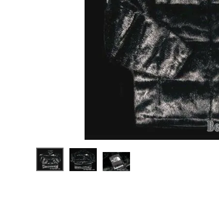
Supreme
シュプリー
ム 20FW
¥229,98
The
0
(税込)
North
Face
Faux Fur
Nuptse
Jacket ノ
ースフェイ
NEW ITEMS
スフォーク
スファーヌ
プシジャケ
ット ブラッ
CATEGORY
ク
Tシャツ・ロングスリーブ
パーカー・トレーナー
ジャケット・アウター
キャップ・ハット
ニット帽・ビーニー