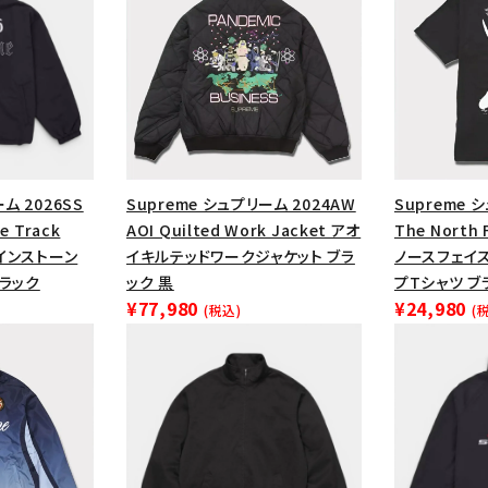
ム 2026SS
Supreme シュプリーム 2024AW
Supreme 
e Track
AOI Quilted Work Jacket アオ
The North 
ラインストーン
イキルテッドワークジャケット ブラ
ノースフェイ
ブラック
ック 黒
プTシャツ ブ
¥77,980
¥24,980
(税込)
(
カテゴリーから探す
コラボレーションブ
rch
価格から探す
人気ワード
2026SS
2025AW
2025S