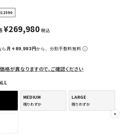
212590
¥
269,980
格
税込
なら
月々89,993円
から。分割手数料無料
価格が異なりますので、ご確認ください
ALL
MEDIUM
LARGE
残りわずか
残りわずか