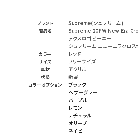
バックパック・リュック
その他バッグ類
Supreme(シュプリーム)
ブランド
Supreme 20FW New Era 
商品名
スニーカー・ブーツ
ックスロゴビーニー
シュプリーム ニューエラクロス
パンツ・ショーツ
レッド
カラー
アクセサリー
フリーサイズ
サイズ
アクリル
素材
COLLABORATION BRAND
新品
状態
ブラック
カラーオプション
SEASON
ヘザーグレー
パープル
CONTENTS
レモン
ナチュラル
ACCOUNT MENU
オリーブ
ようこそ ゲスト 様
ネイビー