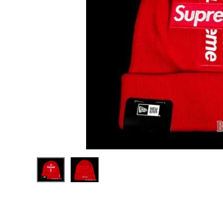
Supreme
シュプリー
ム 20FW
¥16,980
New Era
(税込)
Cross
Box
Logo
Beanie
ニューエラ
クロスボッ
NEW ITEMS
クスロゴビ
ーニー レ
ッド
CATEGORY
Tシャツ・ロングスリーブ
パーカー・トレーナー
ジャケット・アウター
キャップ・ハット
ニット帽・ビーニー