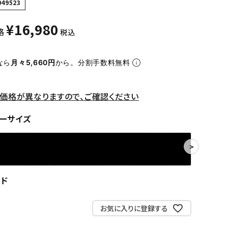
049523
¥
16,980
格
税込
なら
月々5,660円
から。分割手数料無料
価格が異なりますので、ご確認ください
ーサイズ
ッド
お気に入りに登録する