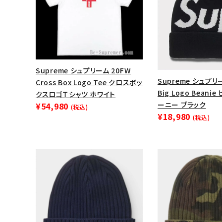
Supreme シュプリーム 20FW
Supreme シュプリ
Cross Box Logo Tee クロスボッ
Big Logo Beani
クスロゴＴシャツ ホワイト
ーニー ブラック
¥54,980
(税込)
¥18,980
(税込)
キーワードから探す
sea
シーズンから探す