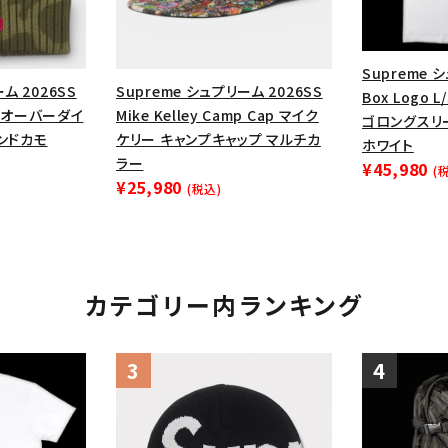
円 ～
円
Tシャツ・ロングスリーブ
キャ
パーカー・クルーネック
ショル
Supreme 
ボックスロゴ
ブラックスウェッ
ム 2026SS
Supreme シュプリーム 2026SS
Box Logo 
ie オーバーダイ
Mike Kelley Camp Cap マイク
ゴロングスリ
ランドカモ
ケリー キャンプキャップ マルチカ
在庫のない商品を表示する
ホワイト
ラー
¥45,980
(
¥25,980
(税込)
絞り込んで検索する
カテゴリー内ランキング