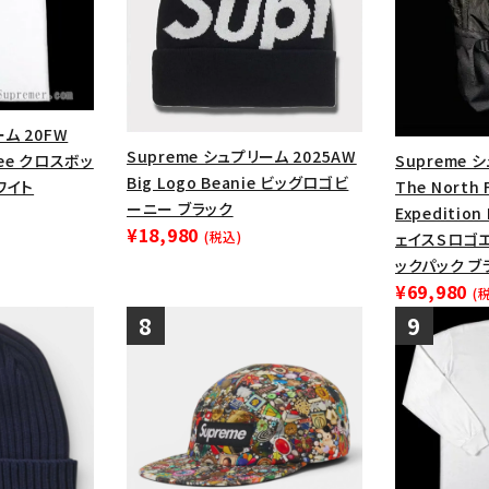
ーム 20FW
Supreme シュプリーム 2025AW
 Tee クロスボッ
Supreme 
Big Logo Beanie ビッグロゴビ
ワイト
The North 
ーニー ブラック
Expeditio
¥18,980
(税込)
ェイスSロゴ
ックパック ブ
¥69,980
(