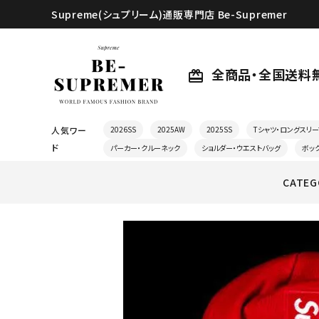
Supreme(シュプリーム)通販専門店 Be-Supremer
全商品・全国送料
card_giftcard
人気ワー
2026SS
2025AW
2025SS
Tシャツ・ロングスリー
ド
パーカー・クルーネック
ショルダー・ウエストバッグ
ボッ
CATEG
search