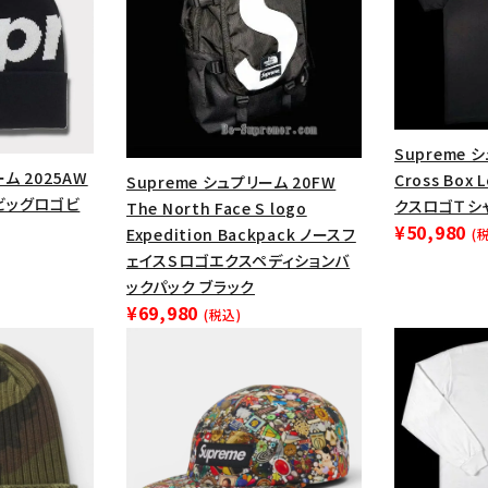
Supreme 
ーム 2025AW
Cross Box
Supreme シュプリーム 20FW
e ビッグロゴビ
クスロゴＴシ
The North Face S logo
¥50,980
Expedition Backpack ノースフ
(
ェイスSロゴエクスペディションバ
ックパック ブラック
¥69,980
(税込)
カテゴリーから探す
コラボレーションブ
rch
価格から探す
人気ワード
2026SS
2025AW
2025S