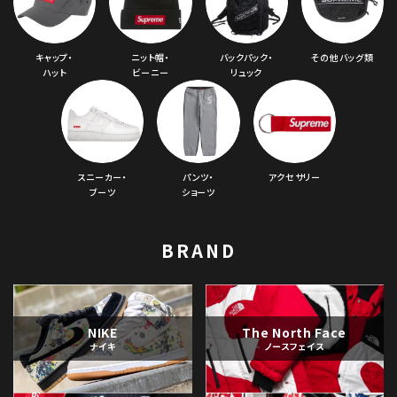
キャップ・
ニット帽・
バックパック・
その他バッグ類
ハット
ビーニー
リュック
スニーカー・
パンツ・
アクセサリー
ブーツ
ショーツ
BRAND
NIKE
The North Face
ナイキ
ノースフェイス