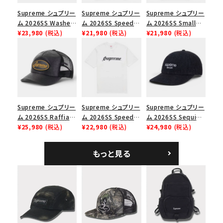
並び順
Supreme シュプリー
Supreme シュプリー
Supreme シュプリー
ム 2026SS Washed
ム 2026SS Speed
ム 2026SS Small
Chino Twill Camp
¥23,980
(税込)
Tee スピードTシャツ
¥21,980
(税込)
Box Tee スモールボ
¥21,980
(税込)
価格から探す
Cap ウォッシュド チ
ブラック
ックスTシャツ ブラッ
ノツイル キャンプキャ
ク
円 ～
円
ップ ブラック
在庫のない商品を表示する
絞り込んで検索する
Supreme シュプリー
Supreme シュプリー
Supreme シュプリー
ム 2026SS Raffia
ム 2026SS Speed
ム 2026SS Sequin
Mesh Back 5-Panel
¥25,980
(税込)
Tee スピードTシャツ
¥22,980
(税込)
Denim Classic
¥24,980
(税込)
ラフィアメッシュバック
ホワイト
Logo 6-Panel シ
5パネルキャップ ブラ
ークインデニム クラ
もっと見る
ック
シックロゴ 6パネルキ
ャップ ブラック