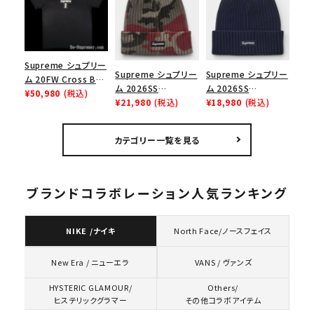
Supreme シュプリー
Supreme シュプリー
Supreme シュプリー
ム 20FW Cross Box
ム 2026SS
ム 2026SS
Logo Tee クロスボ
¥50,980
(税込)
Overdyed Beanie
¥21,980
(税込)
Overdyed Beanie
¥18,980
(税込)
ックスロゴＴシャツ ブ
オーバーダイド ビー
オーバーダイド ビー
ラック
ニー レッドカモ
ニー ネイビー
カテゴリー一覧を見る
ブランドコラボレーション人気ランキング
NIKE /ナイキ
North Face/ノースフェイス
VANS / ヴァンズ
New Era / ニューエラ
HYSTERIC GLAMOUR/
Others/
ヒステリックグラマー
その他コラボアイテム