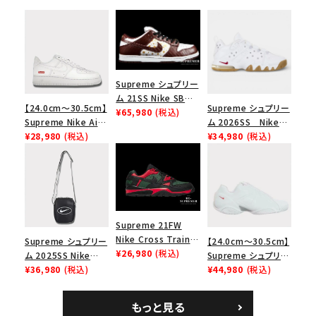
Supreme シュプリー
ム 21SS Nike SB
【24.0cm～30.5cm】
Supreme シュプリー
Dunk Low ナイキSB
¥65,980
(税込)
Supreme Nike Air
ム 2026SS Nike
ダンクロウ スニーカ
Force 1 Low シュプ
¥28,980
(税込)
SB Air Max 2 CB 94
¥34,980
(税込)
ー ブラウン
リーム ナイキエアフォ
Low SP ナイキ SB
ース１スニーカー シ
エアマックス2 CB 94
ューズ ホワイト
ロー SP ホワイト
Supreme 21FW
Nike Cross Trainer
Supreme シュプリー
【24.0cm～30.5cm】
Low ナイキクロスト
¥26,980
(税込)
ム 2025SS Nike
Supreme シュプリー
レイナーロウ シュー
Leather Shoulder
¥36,980
(税込)
ム 2023AW Nike
¥44,980
(税込)
ズ ブラック
Bag ナイキレザーシ
Courtposite ナイキ
ョルダーバッグ ブラッ
コートポジット スニー
もっと見る
ク 黒
カー ホワイト 白