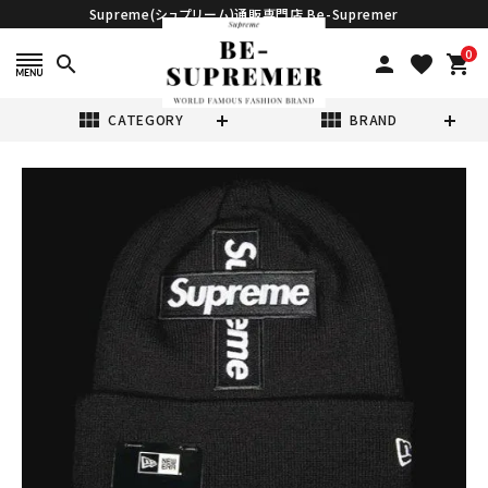
Supreme(シュプリーム)通販専門店 Be-Supremer
0
search
person
favorite
shopping_cart
view_module
view_module
CATEGORY
BRAND
search
Supreme シュプ
リーム 20FW
New Era Cross
¥22,980
(税込)
Box Logo
Beanie ニューエ
ラクロスボックス