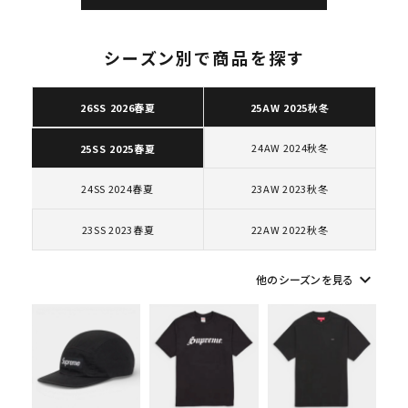
シーズン別で商品を探す
26SS 2026春夏
25AW 2025秋冬
キーワードから探す
search
24AW 2024秋冬
25SS 2025春夏
人気ワード
2026SS
2025AW
2025SS
Tシャツ・ロングスリーブ
24SS 2024春夏
23AW 2023秋冬
キャップ・ハット
パーカー・クルーネック
ショルダー・ウエストバッグ
ボックスロゴ
ブラックスウェット
23SS 2023春夏
22AW 2022秋冬
カテゴリーから探す
keyboard_arrow_down
他のシーズンを見る
コラボレーションブランドから探す
シーズンから探す