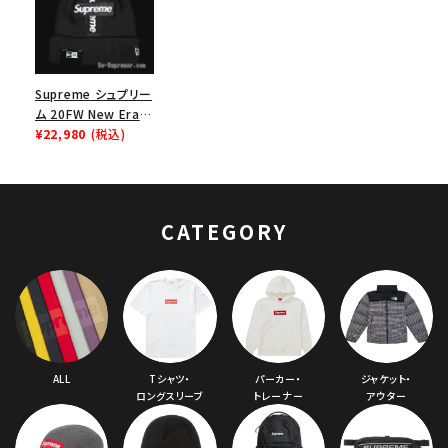
Supreme シュプリー
ム 20FW New Era
Cross Box Logo
¥22,980
(税込)
Beanie ニューエラク
ロスボックスロゴビー
ニー ブラック
CATEGORY
ALL
Tシャツ・
パーカー・
ジャケット・
ロングスリーブ
トレーナー
アウター