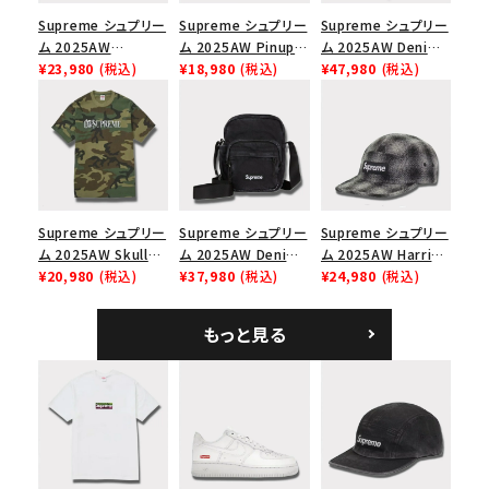
Supreme シュプリー
Supreme シュプリー
Supreme シュプリー
ム 2025AW
ム 2025AW Pinup
ム 2025AW Denim
Overdyed Camp
¥23,980
(税込)
Mesh Back 5-Panel
¥18,980
(税込)
Backpack デニム バ
¥47,980
(税込)
Cap オーバーダイド
Capピンアップ メッシ
ックパック ブラック
キャンプキャップ ブ
ュバック 5パネルキャ
ラック
ップ トゥルーティン
バーHTC フォールカ
モ
Supreme シュプリー
Supreme シュプリー
Supreme シュプリー
ム 2025AW Skull
ム 2025AW Denim
ム 2025AW Harris
Tee スカル Tシャ
¥20,980
(税込)
Shoulder Bag デニ
¥37,980
(税込)
Tweed Camp Cap
¥24,980
(税込)
ツ ウッドランドカモ
ム ショルダーバッグ
ハリスツイード キャ
ブラック
ンプキャップ ブラック
もっと見る