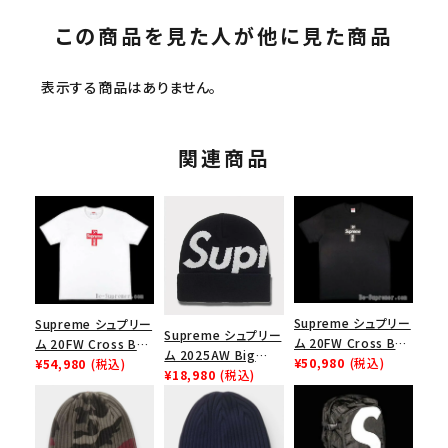
この商品を見た人が他に見た商品
表示する商品はありません。
関連商品
Supreme シュプリー
Supreme シュプリー
Supreme シュプリー
ム 20FW Cross Box
ム 20FW Cross Box
ム 2025AW Big
Logo Tee クロスボ
¥50,980
(税込)
Logo Tee クロスボ
¥54,980
(税込)
Logo Beanie ビッグ
¥18,980
(税込)
ックスロゴＴシャツ ブ
ックスロゴＴシャツ ホ
ロゴビーニー ブラッ
ラック
ワイト
ク