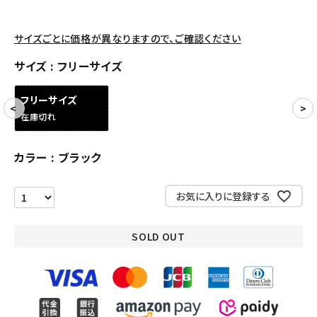
アクセサリー
サイズごとに価格が異なりますので、ご確認ください
COLLABORATION BRAND
サイズ
フリーサイズ
SEASON
フリーサイズ
在庫切れ
CONTENTS
カラー
ブラック
ACCOUNT MENU
ようこそ ゲスト 様
お気に入りに登録する
meeting_room
person
ログイン
会員登録
SOLD OUT
Follow us