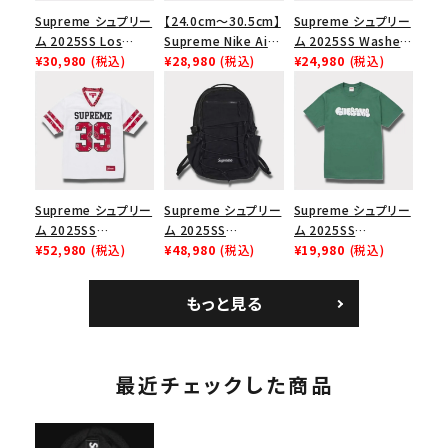
Supreme シュプリー
【24.0cm～30.5cm】
Supreme シュプリー
ム 2025SS Los
Supreme Nike Air
ム 2025SS Washed
Angeles Fire Relief
¥30,980
(税込)
Force 1 Low シュプ
¥28,980
(税込)
Chino Twill Camp
¥24,980
(税込)
Box Logo Tee ファ
リーム ナイキエアフォ
Cap ウォッシュチノツ
イヤーリリーフボック
ース１スニーカー シ
イルキャンプキャップ
スロゴTシャツ ホワ
ューズ ホワイト
ブラック 黒
イト 白
Supreme シュプリー
Supreme シュプリー
Supreme シュプリー
ム 2025SS
ム 2025SS
ム 2025SS
Bandana Football
¥52,980
(税込)
Backpack バックパッ
¥48,980
(税込)
Homerun Tee ホー
¥19,980
(税込)
Jersey バンダナ フッ
ク ブラック 黒
ムランTシャツ ライト
トボール ジャージ ホ
パイン
もっと見る
ワイト
最近チェックした商品