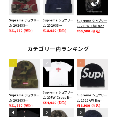
Supreme シュプリー
Supreme シュプリー
Supreme シュプリー
ム 2026SS
ム 2026SS
ム 20FW The North
Overdyed Beanie
¥21,980
(税込)
Overdyed Beanie
¥18,980
(税込)
Face S logo
¥69,980
(税込)
オーバーダイド ビー
オーバーダイド ビー
Expedition
ニー レッドカモ
ニー ネイビー
Backpack ノースフ
ェイスSロゴエクスペ
カテゴリー内ランキング
ディションバックパッ
ク ブラック
Supreme シュプリー
Supreme シュプリー
Supreme シュプリー
ム 20FW Cross Box
ム 2026SS
ム 2025AW Big
Logo Tee クロスボ
¥54,980
(税込)
Overdyed Beanie
¥21,980
(税込)
Logo Beanie ビッグ
¥18,980
(税込)
ックスロゴＴシャツ ホ
オーバーダイド ビー
ロゴビーニー ブラッ
ワイト
ニー ウッドランドカモ
ク