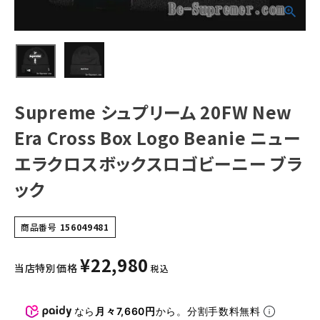
ロゴビーニー ブラ
ック
NEW ITEMS
CATEGORY
Tシャツ・ロングスリーブ
Supreme シュプリーム 20FW New
パーカー・トレーナー
Era Cross Box Logo Beanie ニュー
ジャケット・アウター
エラクロスボックスロゴビーニー ブラ
キャップ・ハット
ック
ニット帽・ビーニー
商品番号
156049481
バックパック・リュック
その他バッグ類
¥
22,980
当店特別価格
税込
スニーカー・ブーツ
なら
月々7,660円
から。分割手数料無料
パンツ・ショーツ