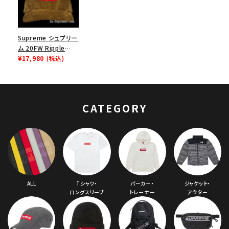
Supreme シュプリー
ム 20FW Ripple
Corduroy Small
¥17,980
(税込)
Box 6Panel Cap リ
ップルコーデュロイス
モールボックスロゴ6
パネルキャップ ブラウ
CATEGORY
ン
ALL
Tシャツ・
パーカー・
ジャケット・
ロングスリーブ
トレーナー
アウター