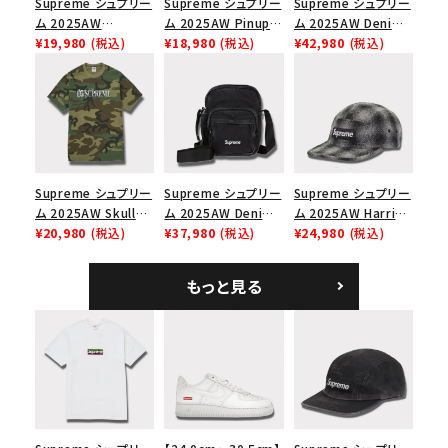
Supreme シュプリー
Supreme シュプリー
Supreme シュプリー
ム 2025AW
ム 2025AW Pinup
ム 2025AW Denim
Overdyed Camp
¥19,980
(税込)
Mesh Back 5-Panel
¥18,980
(税込)
Backpack デニム バ
¥42,980
(税込)
Cap オーバーダイド
Capピンアップ メッシ
ックパック ブラック
キャンプキャップ ブ
ュバック 5パネルキャ
ラック
ップ トゥルーティン
バーHTC フォールカ
モ
Supreme シュプリー
Supreme シュプリー
Supreme シュプリー
ム 2025AW Skull
ム 2025AW Denim
ム 2025AW Harris
Tee スカル Tシャ
¥20,980
(税込)
Shoulder Bag デニ
¥37,980
(税込)
Tweed Camp Cap
¥24,980
(税込)
ツ ウッドランドカモ
ム ショルダーバッグ
ハリスツイード キャ
ブラック
ンプキャップ ブラック
もっと見る