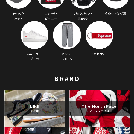
キャップ・
ニット帽・
バックパック・
その他バッグ類
ハット
ビーニー
リュック
スニーカー・
パンツ・
アクセサリー
ブーツ
ショーツ
BRAND
NIKE
The North Face
ナイキ
ノースフェイス