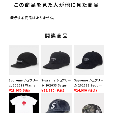
この商品を見た人が他に見た商品
表示する商品はありません。
関連商品
Supreme シュプリー
Supreme シュプリー
Supreme シュプリー
ム 2026SS Washed
ム 2026SS Sequin
ム 2026SS Sequin
Chino Twill Camp
¥23,980
(税込)
Denim Classic
¥22,980
(税込)
Denim Classic
¥24,980
(税込)
Cap ウォッシュド チ
Logo 6-Panel シ
Logo 6-Panel シ
ノツイル キャンプキャ
ークインデニム クラ
ークインデニム クラ
ップ ブラック
シックロゴ 6パネルキ
シックロゴ 6パネルキ
ャップ インディゴ
ャップ ブラック