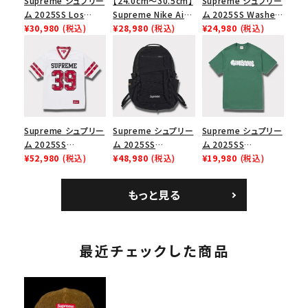
Supreme シュプリー
【24.0cm～30.5cm】
Supreme シュプリー
ム 2025SS Los
Supreme Nike Air
ム 2025SS Washed
Angeles Fire Relief
¥30,980
(税込)
Force 1 Low シュプ
¥28,980
(税込)
Chino Twill Camp
¥24,980
(税込)
Box Logo Tee ファ
リーム ナイキエアフォ
Cap ウォッシュチノツ
イヤーリリーフボック
ース１スニーカー シ
イルキャンプキャップ
スロゴTシャツ ホワ
ューズ ホワイト
ブラック 黒
イト 白
Supreme シュプリー
Supreme シュプリー
Supreme シュプリー
ム 2025SS
ム 2025SS
ム 2025SS
Bandana Football
¥52,980
(税込)
Backpack バックパッ
¥48,980
(税込)
Homerun Tee ホー
¥19,980
(税込)
Jersey バンダナ フッ
ク ブラック 黒
ムランTシャツ ライト
トボール ジャージ ホ
パイン
もっと見る
ワイト
最近チェックした商品