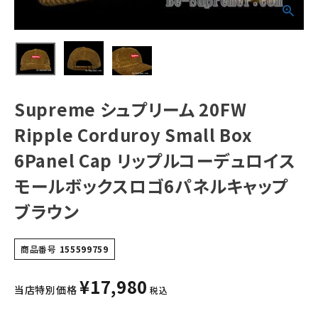
プルコーデュロイ
スモールボックス
NEW ITEMS
ロゴ6パネルキャ
ップ ブラウン
CATEGORY
Tシャツ・ロングスリーブ
Supreme シュプリーム 20FW
パーカー・トレーナー
Ripple Corduroy Small Box
ジャケット・アウター
6Panel Cap リップルコーデュロイス
キャップ・ハット
モールボックスロゴ6パネルキャップ
ニット帽・ビーニー
ブラウン
バックパック・リュック
商品番号
155599759
その他バッグ類
¥
17,980
スニーカー・ブーツ
当店特別価格
税込
パンツ・ショーツ