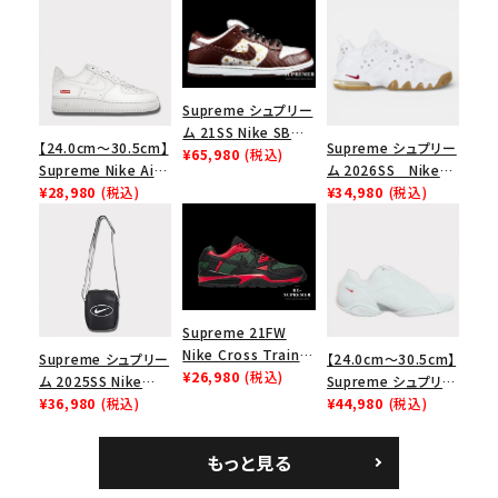
Supreme シュプリー
ム 21SS Nike SB
【24.0cm～30.5cm】
Supreme シュプリー
Dunk Low ナイキSB
¥65,980
(税込)
Supreme Nike Air
ム 2026SS Nike
ダンクロウ スニーカ
Force 1 Low シュプ
¥28,980
(税込)
SB Air Max 2 CB 94
¥34,980
(税込)
ー ブラウン
リーム ナイキエアフォ
Low SP ナイキ SB
ース１スニーカー シ
エアマックス2 CB 94
ューズ ホワイト
ロー SP ホワイト
Supreme 21FW
Nike Cross Trainer
Supreme シュプリー
【24.0cm～30.5cm】
Low ナイキクロスト
¥26,980
(税込)
ム 2025SS Nike
Supreme シュプリー
レイナーロウ シュー
Leather Shoulder
¥36,980
(税込)
ム 2023AW Nike
¥44,980
(税込)
ズ ブラック
Bag ナイキレザーシ
Courtposite ナイキ
ョルダーバッグ ブラッ
コートポジット スニー
もっと見る
ク 黒
カー ホワイト 白