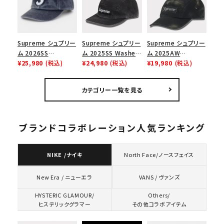
ャップ ブラック
Supreme シュプリー
Supreme シュプリー
Supreme シュプリー
ム 2026SS
ム 2025SS Washed
ム 2025AW
Pigment Coated S
¥25,980
(税込)
Chino Twill Camp
¥24,980
(税込)
Overdyed Camp
¥19,980
(税込)
Logo 6-Panel ピグ
Cap ウォッシュチノツ
Cap オーバーダイド
メントコーテッド Sロ
イルキャンプキャップ
キャンプキャップ ブ
カテゴリー一覧を見る
ゴ 6パネル ネイビー
ブラック 黒
ラック
ブランドコラボレーション人気ランキング
NIKE /ナイキ
North Face/ノースフェイス
VANS / ヴァンズ
New Era / ニューエラ
HYSTERIC GLAMOUR/
Others/
ヒステリックグラマー
その他コラボアイテム