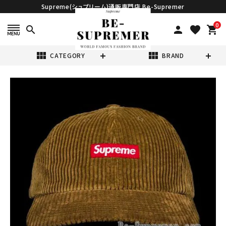
Supreme(シュプリーム)通販専門店 Be-Supremer
0
search
person
favorite
shopping_cart
view_module
view_module
CATEGORY
BRAND
search
Supreme シュプ
リーム 20FW
Ripple
¥17,980
(税込)
Corduroy
Small Box
6Panel Cap リッ