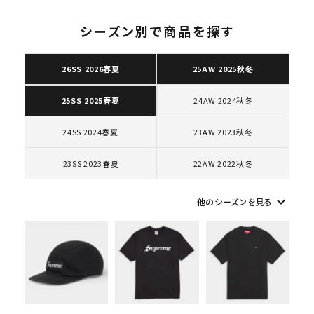
シーズン別で商品を探す
26SS 2026春夏
25AW 2025秋冬
キーワードから探す
24AW 2024秋冬
25SS 2025春夏
search
人気ワード
2026SS
2025AW
2025SS
Tシャツ・ロングスリーブ
24SS 2024春夏
23AW 2023秋冬
キャップ・ハット
パーカー・クルーネック
ショルダー・ウエストバッグ
ボックスロゴ
ブラックスウェット
23SS 2023春夏
22AW 2022秋冬
カテゴリーから探す
keyboard_arrow_down
他のシーズンを見る
コラボレーションブランドから探す
シーズンから探す