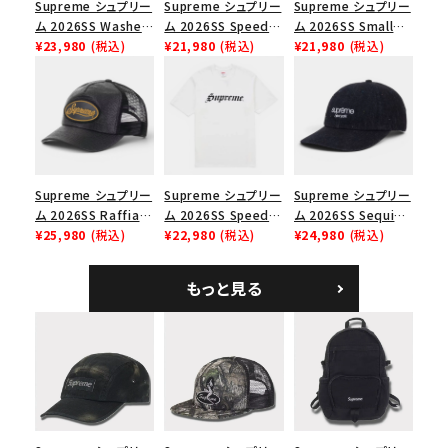
並び順
Supreme シュプリー
Supreme シュプリー
Supreme シュプリー
ム 2026SS Washed
ム 2026SS Speed
ム 2026SS Small
Chino Twill Camp
¥23,980
(税込)
Tee スピードTシャツ
¥21,980
(税込)
Box Tee スモールボ
¥21,980
(税込)
価格から探す
Cap ウォッシュド チ
ブラック
ックスTシャツ ブラッ
ノツイル キャンプキャ
ク
円 ～
円
ップ ブラック
在庫のない商品を表示する
絞り込んで検索する
Supreme シュプリー
Supreme シュプリー
Supreme シュプリー
ム 2026SS Raffia
ム 2026SS Speed
ム 2026SS Sequin
Mesh Back 5-Panel
¥25,980
(税込)
Tee スピードTシャツ
¥22,980
(税込)
Denim Classic
¥24,980
(税込)
ラフィアメッシュバック
ホワイト
Logo 6-Panel シ
5パネルキャップ ブラ
ークインデニム クラ
もっと見る
ック
シックロゴ 6パネルキ
ャップ ブラック