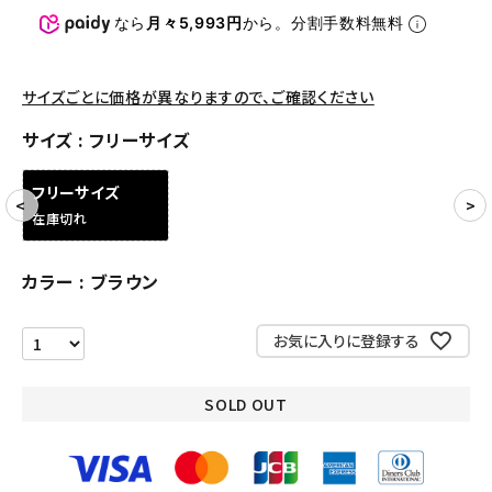
なら
月々5,993円
から。分割手数料無料
アクセサリー
COLLABORATION BRAND
サイズごとに価格が異なりますので、ご確認ください
サイズ
フリーサイズ
SEASON
フリーサイズ
CONTENTS
在庫切れ
ACCOUNT MENU
カラー
ブラウン
ようこそ ゲスト 様
meeting_room
person
ログイン
会員登録
お気に入りに登録する
SOLD OUT
Follow us