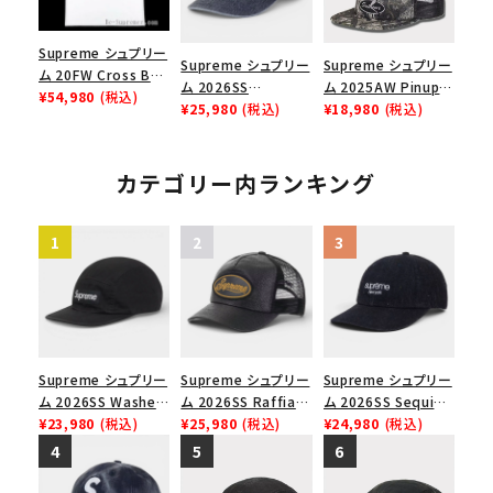
Supreme シュプリー
Supreme シュプリー
Supreme シュプリー
ム 20FW Cross Box
ム 2026SS
ム 2025AW Pinup
Logo Tee クロスボ
¥54,980
(税込)
Pigment Coated S
¥25,980
(税込)
Mesh Back 5-Panel
¥18,980
(税込)
ックスロゴＴシャツ ホ
Logo 6-Panel ピグ
Capピンアップ メッシ
ワイト
メントコーテッド Sロ
ュバック 5パネルキャ
ゴ 6パネル ネイビー
ップ トゥルーティン
カテゴリー内ランキング
バーHTC フォールカ
モ
Supreme シュプリー
Supreme シュプリー
Supreme シュプリー
ム 2026SS Washed
ム 2026SS Raffia
ム 2026SS Sequin
Chino Twill Camp
¥23,980
(税込)
Mesh Back 5-Panel
¥25,980
(税込)
Denim Classic
¥24,980
(税込)
Cap ウォッシュド チ
ラフィアメッシュバック
Logo 6-Panel シ
ノツイル キャンプキャ
5パネルキャップ ブラ
ークインデニム クラ
ップ ブラック
ック
シックロゴ 6パネルキ