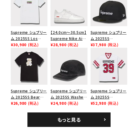
Supreme シュプリー
【24.0cm～30.5cm】
Supreme シュプリー
ム 2025SS Los
Supreme Nike Air
ム 2025SS
Angeles Fire Relief
¥30,980
(税込)
Force 1 Low シュプ
¥28,980
(税込)
Championship Box
¥37,980
(税込)
Box Logo Tee ファ
リーム ナイキエアフォ
Logo New Era Cap
イヤーリリーフボック
ース１スニーカー シ
チャンピオンシップボ
スロゴTシャツ ホワ
ューズ ホワイト
ックスロゴニューエラ
イト 白
キャップ ブラック 黒
Supreme シュプリー
Supreme シュプリー
Supreme シュプリー
ム 2025SS Bear
ム 2025SS Washed
ム 2025SS
Tee ベア Tシャツ ブ
¥26,980
(税込)
Chino Twill Camp
¥24,980
(税込)
Bandana Football
¥52,980
(税込)
ラック 黒
Cap ウォッシュチノツ
Jersey バンダナ フッ
イルキャンプキャップ
トボール ジャージ ホ
もっと見る
ブラック 黒
ワイト