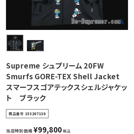
スゴアテックスシ
ェルジャケット
ブラック
NEW ITEMS
CATEGORY
Tシャツ・ロングスリーブ
パーカー・トレーナー
Supreme シュプリーム 20FW
ジャケット・アウター
Smurfs GORE-TEX Shell Jacket
キャップ・ハット
スマーフスゴアテックスシェルジャケッ
ニット帽・ビーニー
ト ブラック
バックパック・リュック
その他バッグ類
商品番号
153207130
スニーカー・ブーツ
¥
99,800
当店特別価格
税込