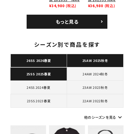
ダンクロウ スニーカ
SB Air Max 2 CB 94
¥34,980
(税込)
Leather Shoulder
¥36,980
(税込)
ー ブラウン
Low SP ナイキ SB
Bag ナイキレザーシ
エアマックス2 CB 94
ョルダーバッグ ブラッ
もっと見る
ロー SP ホワイト
ク 黒
シーズン別で商品を探す
キーワードから探す
26SS 2026春夏
25AW 2025秋冬
search
人気ワード
2026SS
2025AW
2025SS
Tシャツ・ロングスリーブ
24AW 2024秋冬
25SS 2025春夏
キャップ・ハット
パーカー・クルーネック
ショルダー・ウエストバッグ
ボックスロゴ
ブラックスウェット
24SS 2024春夏
23AW 2023秋冬
カテゴリーから探す
23SS 2023春夏
22AW 2022秋冬
コラボレーションブランドから探す
keyboard_arrow_down
他のシーズンを見る
シーズンから探す