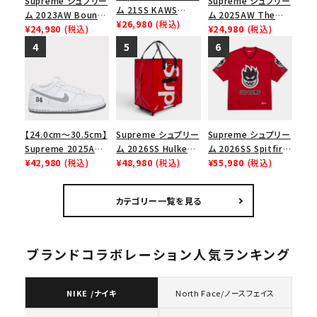
Supreme シュプリー
Supreme シュプリー
ム 21SS KAWS
ム 2023AW Bounty
ム 2025AW The
Chalk Logo Tee カ
¥26,980
(税込)
Hunter Skulls Tee
¥24,980
(税込)
Exorcist Mother
¥24,980
(税込)
ウズチョークロゴTシ
バウンティハンタース
L/S Tee エクソシス
ャツ ホワイト
カルズTシャツ ブラッ
ト マザー ロングスリ
ク 黒
ーブTシャツ ホワイ
ト
【24.0cm～30.5cm】
Supreme シュプリー
Supreme シュプリー
Supreme 2025AW
ム 2026SS Hulken
ム 2026SS Spitfire
Nike SB Dunk Low
¥42,980
(税込)
Rolling Tote
¥48,980
(税込)
Football Jersey
¥55,980
(税込)
ナイキ SB ダンク ロ
Bag ハルケン ロー
スピットファイア フッ
ー スニーカー ホワイ
リングトートバッグ
トボールジャージ
カテゴリー一覧を見る
ト
レッド
レッド
ブランドコラボレーション人気ランキング
NIKE /ナイキ
North Face/ノースフェイス