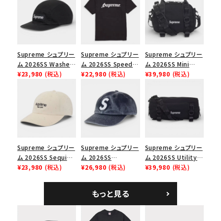
並び順
Supreme シュプリー
Supreme シュプリー
Supreme シュプリー
価格から探す
ム 2026SS Washed
ム 2026SS Speed
ム 2026SS Mini
Chino Twill Camp
¥23,980
(税込)
Tee スピードTシャツ
¥22,980
(税込)
Duffle Bag ミニダッ
¥39,980
(税込)
円 ～
円
Cap ウォッシュド チ
ブラック
フルバッグ ブラック
ノツイル キャンプキャ
在庫のない商品を表示する
ップ ブラック
絞り込んで検索する
Supreme シュプリー
Supreme シュプリー
Supreme シュプリー
ム 2026SS Sequin
ム 2026SS
ム 2026SS Utility
Denim Classic
¥23,980
(税込)
Pigment Coated S
¥26,980
(税込)
Bag ユーティリティ
¥39,980
(税込)
Logo 6-Panel シ
Logo 6-Panel ピグ
バッグ ブラック
ークインデニム クラ
メントコーテッド Sロ
もっと見る
シックロゴ 6パネルキ
ゴ 6パネル ネイビー
ャップ ナチュラル