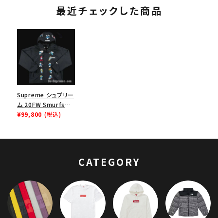
最近チェックした商品
Supreme シュプリー
ム 20FW Smurfs
GORE-TEX Shell
¥99,800
(税込)
Jacket スマーフスゴ
アテックスシェルジャ
ケット ブラック
CATEGORY