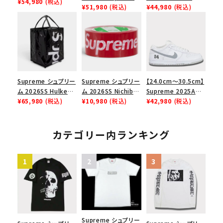
Logo Tee クロスボ
¥54,980
(税込)
GOODENOUGH
¥51,980
(税込)
Maison Margiela
¥44,980
(税込)
ックスロゴＴシャツ ホ
Nike Air Force 1
Box Logo Tee MM6
ワイト
Low AF1 シュプリー
メゾンマルジェラボッ
ムグッドイナフ ナイキ
クスロゴTシャツ ホ
エアフォース１スニー
ワイト 白
カー シューズ ホワイ
ト
Supreme シュプリー
Supreme シュプリー
【24.0cm～30.5cm】
ム 2026SS Hulken
ム 2026SS Nichiban
Supreme 2025AW
Rolling Tote
¥65,980
(税込)
Packing Tape ニ
¥10,980
(税込)
Nike SB Dunk Low
¥42,980
(税込)
Bag ハルケン ロー
チバン パッキングテ
ナイキ SB ダンク ロ
リングトートバッグ
ープ レッド
ー スニーカー ホワイ
ブラック
ト
カテゴリー内ランキング
Supreme シュプリー