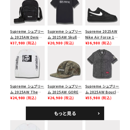
Supreme シュプリー
Supreme シュプリー
Supreme 2025AW
ム 2025AW Denim
ム 2025AW Skull
Nike Air Force 1
Shoulder Bag デニ
¥37,980
(税込)
Tee スカル Tシャツ
¥20,980
(税込)
Low シュプリーム ナ
¥36,980
(税込)
ム ショルダーバッグ
ブラック
イキエアフォース１ス
ブラック
ニーカー シューズ ブ
ラック
Supreme シュプリー
Supreme シュプリー
Supreme シュプリー
ム 2025AW The
ム 2025AW GORE-
ム 2025AW Boucle
Exorcist Mother
¥24,980
(税込)
TEX Zip Pocket
¥26,980
(税込)
Baseball Jersey ブ
¥55,980
(税込)
L/S Tee エクソシス
Camp Cap ゴアテッ
ークレ ベースボール
ト マザー ロングスリ
クス ジップ ポケット
ジャージ ブラック
もっと見る
ーブTシャツ ホワイ
キャンプ キャップ リ
ト
アルツリーAPカモ