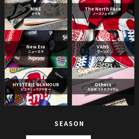
NIKE
The North Face
ナイキ
ノースフェイス
New Era
VANS
ニューエラ
ヴァンズ
HYSTERIC GLAMOUR
Others
ヒステリックグラマー
その他コラボアイテム
SEASON