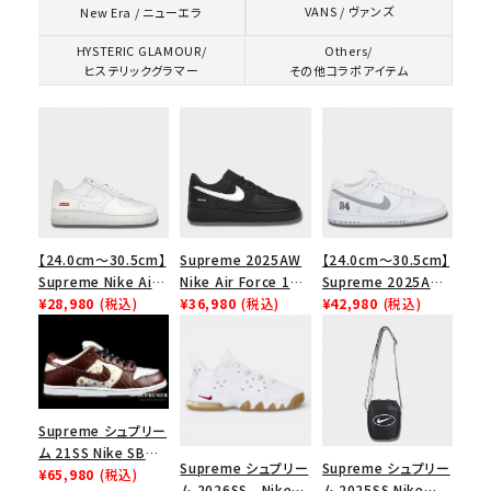
VANS / ヴァンズ
New Era / ニューエラ
HYSTERIC GLAMOUR/
Others/
ヒステリックグラマー
その他コラボアイテム
【24.0cm～30.5cm】
Supreme 2025AW
【24.0cm～30.5cm】
Supreme Nike Air
Nike Air Force 1
Supreme 2025AW
Force 1 Low シュプ
¥28,980
(税込)
Low シュプリーム ナ
¥36,980
(税込)
Nike SB Dunk Low
¥42,980
(税込)
リーム ナイキエアフォ
イキエアフォース１ス
ナイキ SB ダンク ロ
ース１スニーカー シ
ニーカー シューズ ブ
ー スニーカー ホワイ
ューズ ホワイト
ラック
ト
Supreme シュプリー
ム 21SS Nike SB
Supreme シュプリー
Supreme シュプリー
Dunk Low ナイキSB
¥65,980
(税込)
ム 2026SS Nike
ム 2025SS Nike