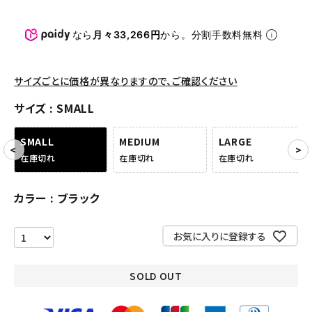
パンツ・ショーツ
アクセサリー
なら
月々33,266円
から。分割手数料無料
COLLABORATION BRAND
サイズごとに価格が異なりますので、ご確認ください
SEASON
サイズ
SMALL
CONTENTS
SMALL
MEDIUM
LARGE
在庫切れ
在庫切れ
在庫切れ
ACCOUNT MENU
ようこそ ゲスト 様
カラー
ブラック
meeting_room
person
ログイン
会員登録
お気に入りに登録する
Follow us
SOLD OUT