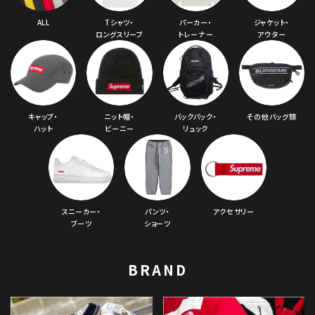
ALL
Tシャツ・
パーカー・
ジャケット・
ロングスリーブ
トレーナー
アウター
キャップ・
ニット帽・
バックパック・
その他バッグ類
ハット
ビーニー
リュック
スニーカー・
パンツ・
アクセサリー
ブーツ
ショーツ
BRAND