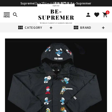
Supreme(シュプリーム)通販専門店 Be-Supremer
0
search
person
favorite
shopping_cart
view_module
view_module
CATEGORY
BRAND
search
Supreme シュプ
リーム 20FW
Smurfs GORE-
¥99,800
(税込)
TEX Shell
Jacket スマーフ