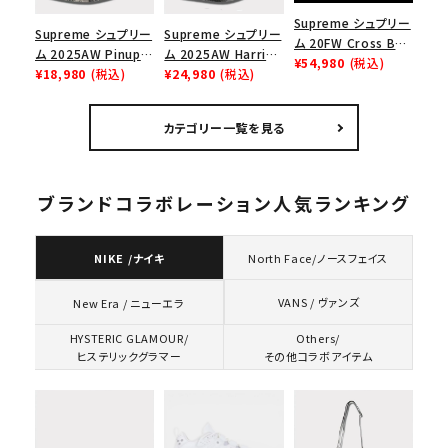
Supreme シュプリー
Supreme シュプリー
Supreme シュプリー
ム 20FW Cross Box
ム 2025AW Pinup
ム 2025AW Harris
Logo Tee クロスボ
¥54,980
(税込)
Mesh Back 5-Panel
¥18,980
(税込)
Tweed Camp Cap
¥24,980
(税込)
ックスロゴＴシャツ ホ
Capピンアップ メッシ
ハリスツイード キャ
ワイト
ュバック 5パネルキャ
ンプキャップ ブラック
カテゴリー一覧を見る
ップ トゥルーティン
バーHTC フォールカ
モ
ブランドコラボレーション人気ランキング
NIKE /ナイキ
North Face/ノースフェイス
VANS / ヴァンズ
New Era / ニューエラ
HYSTERIC GLAMOUR/
Others/
ヒステリックグラマー
その他コラボアイテム