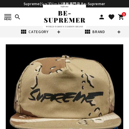
Supreme(シュプリーム)通販専門店 Be-Supremer
0
search
person
favorite
shopping_cart
view_module
view_module
CATEGORY
BRAND
search
Supreme シュプ
リーム 20FW
Futura Logo
¥15,980
(税込)
5Panel Cap フュ
ーチュラロゴ5パ
ネルキャップ チョ