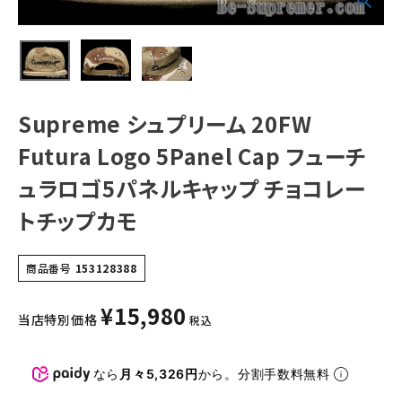
コレートチップカ
モ
NEW ITEMS
CATEGORY
Tシャツ・ロングスリーブ
Supreme シュプリーム 20FW
パーカー・トレーナー
Futura Logo 5Panel Cap フューチ
ジャケット・アウター
ュラロゴ5パネルキャップ チョコレー
トチップカモ
キャップ・ハット
ニット帽・ビーニー
商品番号
153128388
バックパック・リュック
¥
15,980
当店特別価格
税込
その他バッグ類
スニーカー・ブーツ
なら
月々5,326円
から。分割手数料無料
パンツ・ショーツ