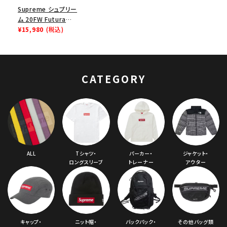
Supreme シュプリー
ム 20FW Futura
Logo 5Panel Cap
¥15,980
(税込)
フューチュラロゴ5パ
ネルキャップ チョコレ
ートチップカモ
CATEGORY
ALL
Tシャツ・
パーカー・
ジャケット・
ロングスリーブ
トレーナー
アウター
キャップ・
ニット帽・
バックパック・
その他バッグ類