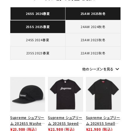
26SS 2026春夏
25AW 2025秋冬
キーワードから探す
24AW 2024秋冬
25SS 2025春夏
search
24SS 2024春夏
23AW 2023秋冬
人気ワード
2026SS
2025AW
2025SS
Tシャツ・ロングスリーブ
キャップ・ハット
パーカー・クルーネック
23SS 2023春夏
22AW 2022秋冬
ショルダー・ウエストバッグ
ボックスロゴ
ブラックスウェット
カテゴリーから探す
keyboard_arrow_down
他のシーズンを見る
コラボレーションブランドから探す
シーズンから探す
Supreme シュプリー
Supreme シュプリー
Supreme シュプリー
並び順
ム 2026SS Washed
ム 2026SS Speed
ム 2026SS Small
Chino Twill Camp
¥23,980
(税込)
Tee スピードTシャツ
¥21,980
(税込)
Box Tee スモールボ
¥21,980
(税込)