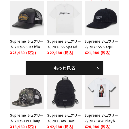
Cap ウォッシュド チ
ブラック
ックスTシャツ ブラッ
ノツイル キャンプキャ
ク
価格から探す
ップ ブラック
円 ～
円
在庫のない商品を表示する
Supreme シュプリー
Supreme シュプリー
Supreme シュプリー
ム 2026SS Raffia
ム 2026SS Speed
ム 2026SS Sequin
絞り込んで検索する
Mesh Back 5-Panel
¥25,980
(税込)
Tee スピードTシャツ
¥22,980
(税込)
Denim Classic
¥21,980
(税込)
ラフィアメッシュバック
ホワイト
Logo 6-Panel シ
5パネルキャップ ブラ
ークインデニム クラ
もっと見る
ック
シックロゴ 6パネルキ
ャップ ブラック
Supreme シュプリー
Supreme シュプリー
Supreme シュプリー
ム 2025AW Pinup
ム 2025AW Denim
ム 2025AW Playboi
Mesh Back 5-Panel
¥18,980
(税込)
Backpack デニム バ
¥42,980
(税込)
Carti Tee プレイボ
¥20,980
(税込)