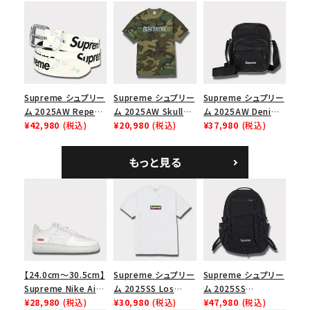
Capピンアップ メッシ
ックパック ブラック
ーイカーティ Tシャツ
ュバック 5パネルキャ
ホワイト
ップ トゥルーティン
バーHTC フォールカ
モ
Supreme シュプリー
Supreme シュプリー
Supreme シュプリー
ム 2025AW Repeat
ム 2025AW Skull
ム 2025AW Denim
Leather Belt リピー
¥42,980
(税込)
Tee スカル Tシャ
¥20,980
(税込)
Shoulder Bag デニ
¥37,980
(税込)
ト レザー ベルト フロ
ツ ウッドランドカモ
ム ショルダーバッグ
ーラル
ブラック
もっと見る
【24.0cm～30.5cm】
Supreme シュプリー
Supreme シュプリー
Supreme Nike Air
ム 2025SS Los
ム 2025SS
Force 1 Low シュプ
¥28,980
(税込)
Angeles Fire Relief
¥30,980
(税込)
Backpack バックパッ
¥47,980
(税込)