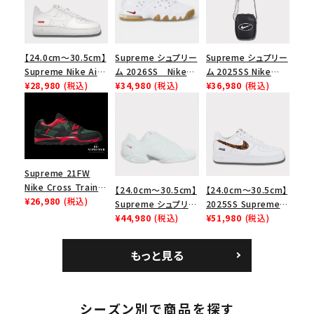
【24.0cm～30.5cm】
Supreme シュプリー
Supreme シュプリー
Supreme Nike Air
ム 2026SS Nike
ム 2025SS Nike
Force 1 Low シュプ
¥28,980
(税込)
SB Air Max 2 CB 94
¥34,980
(税込)
Leather Shoulder
¥36,980
(税込)
リーム ナイキエアフォ
Low SP ナイキ SB
Bag ナイキレザーシ
ース１スニーカー シ
エアマックス2 CB 94
ョルダーバッグ ブラッ
ューズ ホワイト
ロー SP ホワイト
ク 黒
Supreme 21FW
Nike Cross Trainer
【24.0cm～30.5cm】
【24.0cm～30.5cm】
Low ナイキクロスト
¥26,980
(税込)
Supreme シュプリー
2025SS Supreme
レイナーロウ シュー
ム 2023AW Nike
¥44,980
(税込)
GOODENOUGH
¥51,980
(税込)
ズ ブラック
Courtposite ナイキ
Nike Air Force 1
コートポジット スニー
Low AF1 シュプリー
もっと見る
カー ホワイト 白
ムグッドイナフ ナイキ
エアフォース１スニー
カー シューズ ホワイ
ト
シーズン別で商品を探す