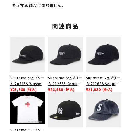
表示する商品はありません。
関連商品
Supreme シュプリー
Supreme シュプリー
Supreme シュプリー
ム 2026SS Washed
ム 2026SS Sequin
ム 2026SS Sequin
Chino Twill Camp
¥23,980
(税込)
Denim Classic
¥22,980
(税込)
Denim Classic
¥21,980
(税込)
Cap ウォッシュド チ
Logo 6-Panel シ
Logo 6-Panel シ
ノツイル キャンプキャ
ークインデニム クラ
ークインデニム クラ
ップ ブラック
シックロゴ 6パネルキ
シックロゴ 6パネルキ
ャップ インディゴ
ャップ ブラック
Supreme シュプリー