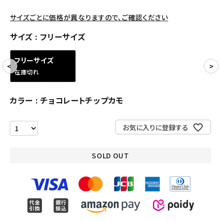
アクセサリー
サイズごとに価格が異なりますので、ご確認ください
サイズ
フリーサイズ
COLLABORATION BRAND
フリーサイズ
SEASON
在庫切れ
CONTENTS
カラー
チョコレートチップカモ
ACCOUNT MENU
ようこそ ゲスト 様
お気に入りに登録する
meeting_room
person
ログイン
会員登録
SOLD OUT
Follow us