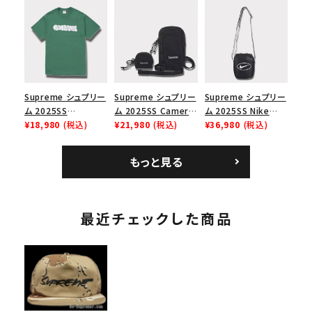
リーム ナイキエアフォ
Box Logo Tee ファ
ク ブラック 黒
ース１スニーカー シ
イヤーリリーフボック
ューズ ホワイト
スロゴTシャツ ホワ
イト 白
Supreme シュプリー
Supreme シュプリー
Supreme シュプリー
ム 2025SS
ム 2025SS Camera
ム 2025SS Nike
Homerun Tee ホー
¥18,980
(税込)
Bag + Mini Pouch
¥21,980
(税込)
Leather Shoulder
¥36,980
(税込)
ムランTシャツ ライト
カメラバッグ ミニポー
Bag ナイキレザーシ
パイン
チ ブラック 黒
ョルダーバッグ ブラッ
もっと見る
ク 黒
最近チェックした商品