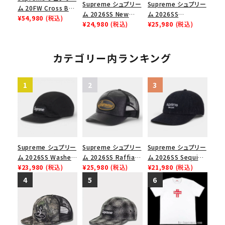
Supreme シュプリー
Supreme シュプリー
ム 20FW Cross Box
ム 2026SS New
ム 2026SS
Logo Tee クロスボ
¥54,980
(税込)
York Yankees New
¥24,980
(税込)
Pigment Coated S
¥25,980
(税込)
ックスロゴＴシャツ ホ
Era Cap ニューヨー
Logo 6-Panel ピグ
ワイト
クヤンキース ニュー
メントコーテッド Sロ
エラ キャップ ブラック
ゴ 6パネル ネイビー
カテゴリー内ランキング
Supreme シュプリー
Supreme シュプリー
Supreme シュプリー
ム 2026SS Washed
ム 2026SS Raffia
ム 2026SS Sequin
Chino Twill Camp
¥23,980
(税込)
Mesh Back 5-Panel
¥25,980
(税込)
Denim Classic
¥21,980
(税込)
Cap ウォッシュド チ
ラフィアメッシュバック
Logo 6-Panel シ
ノツイル キャンプキャ
5パネルキャップ ブラ
ークインデニム クラ
ップ ブラック
ック
シックロゴ 6パネルキ
ャップ ブラック