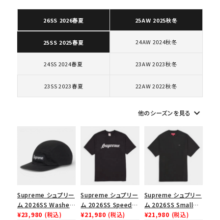
26SS 2026春夏
25AW 2025秋冬
キーワードから探す
24AW 2024秋冬
25SS 2025春夏
search
24SS 2024春夏
23AW 2023秋冬
人気ワード
2026SS
2025AW
2025SS
Tシャツ・ロングスリーブ
キャップ・ハット
パーカー・クルーネック
23SS 2023春夏
22AW 2022秋冬
ショルダー・ウエストバッグ
ボックスロゴ
ブラックスウェット
カテゴリーから探す
keyboard_arrow_down
他のシーズンを見る
コラボレーションブランドから探す
シーズンから探す
Supreme シュプリー
Supreme シュプリー
Supreme シュプリー
並び順
ム 2026SS Washed
ム 2026SS Speed
ム 2026SS Small
Chino Twill Camp
¥23,980
(税込)
Tee スピードTシャツ
¥21,980
(税込)
Box Tee スモールボ
¥21,980
(税込)