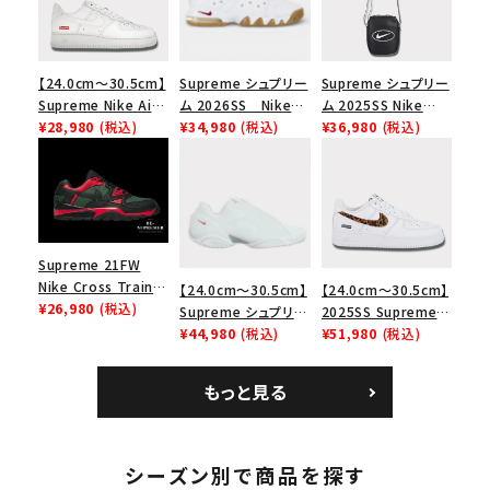
【24.0cm～30.5cm】
Supreme シュプリー
Supreme シュプリー
Supreme Nike Air
ム 2026SS Nike
ム 2025SS Nike
Force 1 Low シュプ
¥28,980
(税込)
SB Air Max 2 CB 94
¥34,980
(税込)
Leather Shoulder
¥36,980
(税込)
リーム ナイキエアフォ
Low SP ナイキ SB
Bag ナイキレザーシ
ース１スニーカー シ
エアマックス2 CB 94
ョルダーバッグ ブラッ
ューズ ホワイト
ロー SP ホワイト
ク 黒
Supreme 21FW
Nike Cross Trainer
【24.0cm～30.5cm】
【24.0cm～30.5cm】
Low ナイキクロスト
¥26,980
(税込)
Supreme シュプリー
2025SS Supreme
レイナーロウ シュー
ム 2023AW Nike
¥44,980
(税込)
GOODENOUGH
¥51,980
(税込)
ズ ブラック
Courtposite ナイキ
Nike Air Force 1
コートポジット スニー
Low AF1 シュプリー
もっと見る
カー ホワイト 白
ムグッドイナフ ナイキ
エアフォース１スニー
カー シューズ ホワイ
ト
シーズン別で商品を探す