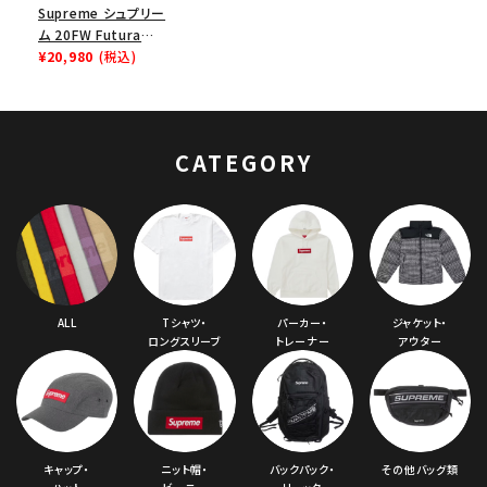
Supreme シュプリー
ム 20FW Futura
Logo 5Panel Cap
¥20,980
(税込)
フューチュラロゴ5パ
ネルキャップ ブラック
CATEGORY
ALL
Tシャツ・
パーカー・
ジャケット・
ロングスリーブ
トレーナー
アウター
キャップ・
ニット帽・
バックパック・
その他バッグ類