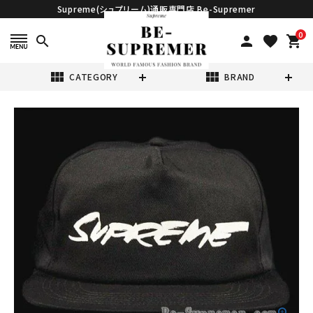
Supreme(シュプリーム)通販専門店 Be-Supremer
0
search
person
favorite
shopping_cart
view_module
view_module
CATEGORY
BRAND
search
Supreme シュプ
リーム 20FW
Futura Logo
¥20,980
(税込)
5Panel Cap フュ
ーチュラロゴ5パ
ネルキャップ ブラ