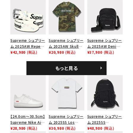
Capピンアップ メッシ
ックパック ブラック
ーイカーティ Tシャツ
ュバック 5パネルキャ
ホワイト
ップ トゥルーティン
バーHTC フォールカ
モ
Supreme シュプリー
Supreme シュプリー
Supreme シュプリー
ム 2025AW Repeat
ム 2025AW Skull
ム 2025AW Denim
Leather Belt リピー
¥42,980
(税込)
Tee スカル Tシャ
¥20,980
(税込)
Shoulder Bag デニ
¥37,980
(税込)
ト レザー ベルト フロ
ツ ウッドランドカモ
ム ショルダーバッグ
ーラル
ブラック
もっと見る
【24.0cm～30.5cm】
Supreme シュプリー
Supreme シュプリー
Supreme Nike Air
ム 2025SS Los
ム 2025SS
Force 1 Low シュプ
¥28,980
(税込)
Angeles Fire Relief
¥30,980
(税込)
Backpack バックパッ
¥48,980
(税込)