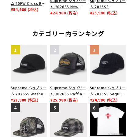
Supreme シュプリー
Supreme シュプリー
ム 20FW Cross Box
ム 2026SS New
ム 2026SS
Logo Tee クロスボ
¥54,980
(税込)
York Yankees New
¥24,980
(税込)
Pigment Coated S
¥25,980
(税込)
ックスロゴＴシャツ ホ
Era Cap ニューヨー
Logo 6-Panel ピグ
ワイト
クヤンキース ニュー
メントコーテッド Sロ
エラ キャップ ブラック
ゴ 6パネル ネイビー
カテゴリー内ランキング
Supreme シュプリー
Supreme シュプリー
Supreme シュプリー
ム 2026SS Washed
ム 2026SS Raffia
ム 2026SS Sequin
Chino Twill Camp
¥23,980
(税込)
Mesh Back 5-Panel
¥25,980
(税込)
Denim Classic
¥24,980
(税込)
Cap ウォッシュド チ
ラフィアメッシュバック
Logo 6-Panel シ
ノツイル キャンプキャ
5パネルキャップ ブラ
ークインデニム クラ
ップ ブラック
ック
シックロゴ 6パネルキ
ャップ ブラック