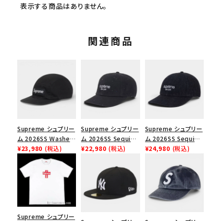
表示する商品はありません。
関連商品
Supreme シュプリー
Supreme シュプリー
Supreme シュプリー
ム 2026SS Washed
ム 2026SS Sequin
ム 2026SS Sequin
Chino Twill Camp
¥23,980
(税込)
Denim Classic
¥22,980
(税込)
Denim Classic
¥24,980
(税込)
Cap ウォッシュド チ
Logo 6-Panel シ
Logo 6-Panel シ
ノツイル キャンプキャ
ークインデニム クラ
ークインデニム クラ
ップ ブラック
シックロゴ 6パネルキ
シックロゴ 6パネルキ
ャップ インディゴ
ャップ ブラック
Supreme シュプリー