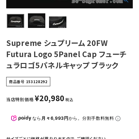
ック
NEW ITEMS
CATEGORY
Tシャツ・ロングスリーブ
Supreme シュプリーム 20FW
パーカー・トレーナー
Futura Logo 5Panel Cap フューチ
ジャケット・アウター
ュラロゴ5パネルキャップ ブラック
キャップ・ハット
商品番号
153128292
ニット帽・ビーニー
¥
20,980
バックパック・リュック
当店特別価格
税込
その他バッグ類
なら
月々6,993円
から。分割手数料無料
スニーカー・ブーツ
パンツ・ショーツ
サイズごとに価格が異なりますので、ご確認ください