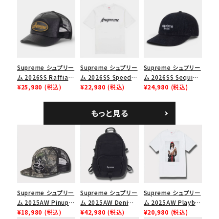
Cap ウォッシュド チ
ブラック
ックスTシャツ ブラッ
ノツイル キャンプキャ
ク
価格から探す
ップ ブラック
円 ～
円
在庫のない商品を表示する
Supreme シュプリー
Supreme シュプリー
Supreme シュプリー
ム 2026SS Raffia
ム 2026SS Speed
ム 2026SS Sequin
絞り込んで検索する
Mesh Back 5-Panel
¥25,980
(税込)
Tee スピードTシャツ
¥22,980
(税込)
Denim Classic
¥24,980
(税込)
ラフィアメッシュバック
ホワイト
Logo 6-Panel シ
5パネルキャップ ブラ
ークインデニム クラ
もっと見る
ック
シックロゴ 6パネルキ
ャップ ブラック
Supreme シュプリー
Supreme シュプリー
Supreme シュプリー
ム 2025AW Pinup
ム 2025AW Denim
ム 2025AW Playboi
Mesh Back 5-Panel
¥18,980
(税込)
Backpack デニム バ
¥42,980
(税込)
Carti Tee プレイボ
¥20,980
(税込)