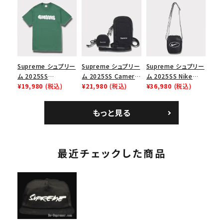
リーム ナイキエアフォ
Box Logo Tee ファ
ク ブラック 黒
ース１スニーカー シ
イヤーリリーフボック
ューズ ホワイト
スロゴTシャツ ホワ
イト 白
Supreme シュプリー
Supreme シュプリー
Supreme シュプリー
ム 2025SS
ム 2025SS Camera
ム 2025SS Nike
Homerun Tee ホー
¥19,980
(税込)
Bag + Mini Pouch
¥21,980
(税込)
Leather Shoulder
¥36,980
(税込)
ムランTシャツ ライト
カメラバッグ ミニポー
Bag ナイキレザーシ
パイン
チ ブラック 黒
ョルダーバッグ ブラッ
もっと見る
ク 黒
最近チェックした商品