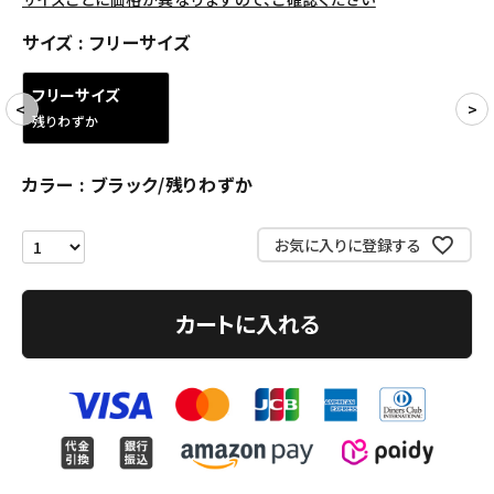
アクセサリー
サイズ
フリーサイズ
COLLABORATION BRAND
フリーサイズ
残りわずか
SEASON
カラー
ブラック/残りわずか
CONTENTS
お気に入りに登録する
ACCOUNT MENU
ようこそ ゲスト 様
カートに入れる
meeting_room
person
ログイン
会員登録
Follow us