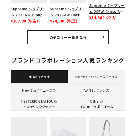
Supreme シュプリー
Supreme シュプリー
Supreme シュプリー
ム 20FW Cross Box
ム 2025AW Pinup
ム 2025AW Harris
Logo Tee クロスボ
¥54,980
(税込)
Mesh Back 5-Panel
¥18,980
(税込)
Tweed Camp Cap
¥24,980
(税込)
ックスロゴＴシャツ ホ
Capピンアップ メッシ
ハリスツイード キャ
ワイト
ュバック 5パネルキャ
ンプキャップ ブラック
カテゴリー一覧を見る
ップ トゥルーティン
バーHTC フォールカ
モ
ブランドコラボレーション人気ランキング
NIKE /ナイキ
North Face/ノースフェイス
VANS / ヴァンズ
New Era / ニューエラ
HYSTERIC GLAMOUR/
Others/
ヒステリックグラマー
その他コラボアイテム