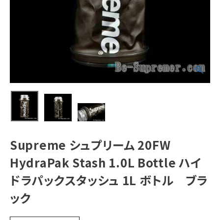
Bottle ハイドラ
パックスタッシュ
1L ボトル ブラッ
ク
NEW ITEMS
CATEGORY
Tシャツ・ロングスリーブ
パーカー・トレーナー
ジャケット・アウター
キャップ・ハット
Supreme シュプリーム 20FW
ニット帽・ビーニー
HydraPak Stash 1.0L Bottle ハイ
バックパック・リュック
ドラパックスタッシュ 1L ボトル ブラ
その他バッグ類
ック
スニーカー・ブーツ