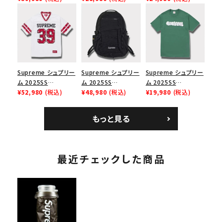
Box Logo Tee ファ
リーム ナイキエアフォ
Cap ウォッシュチノツ
イヤーリリーフボック
ース１スニーカー シ
イルキャンプキャップ
スロゴTシャツ ホワ
ューズ ホワイト
ブラック 黒
イト 白
Supreme シュプリー
Supreme シュプリー
Supreme シュプリー
ム 2025SS
ム 2025SS
ム 2025SS
Bandana Football
¥52,980
(税込)
Backpack バックパッ
¥48,980
(税込)
Homerun Tee ホー
¥19,980
(税込)
Jersey バンダナ フッ
ク ブラック 黒
ムランTシャツ ライト
トボール ジャージ ホ
パイン
もっと見る
ワイト
最近チェックした商品