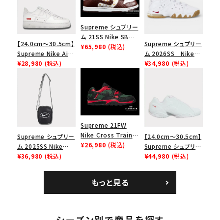
Supreme シュプリー
ム 21SS Nike SB
【24.0cm～30.5cm】
Supreme シュプリー
Dunk Low ナイキSB
¥65,980
(税込)
Supreme Nike Air
ム 2026SS Nike
ダンクロウ スニーカ
Force 1 Low シュプ
¥28,980
(税込)
SB Air Max 2 CB 94
¥34,980
(税込)
ー ブラウン
リーム ナイキエアフォ
Low SP ナイキ SB
ース１スニーカー シ
エアマックス2 CB 94
ューズ ホワイト
ロー SP ホワイト
Supreme 21FW
Nike Cross Trainer
Supreme シュプリー
【24.0cm～30.5cm】
Low ナイキクロスト
¥26,980
(税込)
ム 2025SS Nike
Supreme シュプリー
レイナーロウ シュー
Leather Shoulder
¥36,980
(税込)
ム 2023AW Nike
¥44,980
(税込)
ズ ブラック
Bag ナイキレザーシ
Courtposite ナイキ
ョルダーバッグ ブラッ
コートポジット スニー
もっと見る
ク 黒
カー ホワイト 白
シーズン別で商品を探す