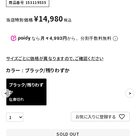
商品番号
153119535
パンツ・ショーツ
¥
14,980
アクセサリー
当店特別価格
税込
COLLABORATION BRAND
なら
月々4,993円
から。分割手数料無料
SEASON
サイズごとに価格が異なりますので、ご確認ください
CONTENTS
カラー
ブラック/残りわずか
ACCOUNT MENU
ブラック/残りわず
ようこそ ゲスト 様
か
在庫切れ
meeting_room
person
ログイン
会員登録
お気に入りに登録する
Follow us
SOLD OUT