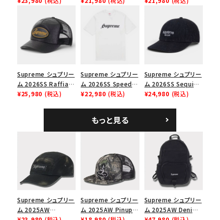
Chino Twill Camp
¥23,980
(税込)
Tee スピードTシャツ
¥21,980
(税込)
Box Tee スモールボ
¥21,980
(税込)
Cap ウォッシュド チ
ブラック
ックスTシャツ ブラッ
ノツイル キャンプキャ
ク
価格から探す
ップ ブラック
円 ～
円
在庫のない商品を表示する
Supreme シュプリー
Supreme シュプリー
Supreme シュプリー
ム 2026SS Raffia
ム 2026SS Speed
ム 2026SS Sequin
Mesh Back 5-Panel
¥25,980
(税込)
Tee スピードTシャツ
¥22,980
(税込)
Denim Classic
¥24,980
(税込)
絞り込んで検索する
ラフィアメッシュバック
ホワイト
Logo 6-Panel シ
5パネルキャップ ブラ
ークインデニム クラ
もっと見る
ック
シックロゴ 6パネルキ
ャップ ブラック
Supreme シュプリー
Supreme シュプリー
Supreme シュプリー
ム 2025AW
ム 2025AW Pinup
ム 2025AW Denim
Overdyed Camp
¥23,980
(税込)
Mesh Back 5-Panel
¥18,980
(税込)
Backpack デニム バ
¥47,980
(税込)