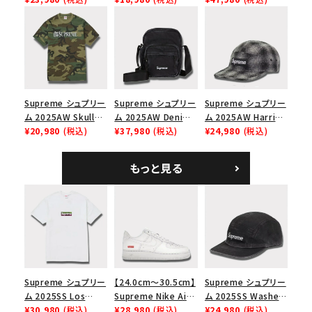
Cap オーバーダイド
Capピンアップ メッシ
ックパック ブラック
キャンプキャップ ブ
ュバック 5パネルキャ
ラック
ップ トゥルーティン
バーHTC フォールカ
モ
Supreme シュプリー
Supreme シュプリー
Supreme シュプリー
ム 2025AW Skull
ム 2025AW Denim
ム 2025AW Harris
Tee スカル Tシャ
¥20,980
(税込)
Shoulder Bag デニ
¥37,980
(税込)
Tweed Camp Cap
¥24,980
(税込)
ツ ウッドランドカモ
ム ショルダーバッグ
ハリスツイード キャ
ブラック
ンプキャップ ブラック
もっと見る
Supreme シュプリー
【24.0cm～30.5cm】
Supreme シュプリー
ム 2025SS Los
Supreme Nike Air
ム 2025SS Washed
Angeles Fire Relief
¥30,980
(税込)
Force 1 Low シュプ
¥28,980
(税込)
Chino Twill Camp
¥24,980
(税込)