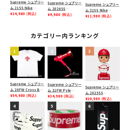
Supreme シュプリー
Supreme シュプリー
Supreme シュプリー
ム 21SS Nike
ム 2026SS
ム 21SS Nike
Lightweight Crew
¥14,980
(税込)
Webbing
¥9,980
(税込)
Lightweight Crew
¥11,980
(税込)
Socks(1 Pack) ナイ
Keychain ウェビン
Socks(1 Pack) ナイ
キライトウェイトクル
グキーチェーン ブラ
キライトウェイトクル
ーソックス(1パック)
ック
ーソックス(1パック)
カテゴリー内ランキング
ブラック
レッド
Supreme シュプリー
Supreme シュプリー
Supreme シュプリー
ム 20FW Cross Box
ム 21FW Pyle
ム 2023SS
Logo Tee クロスボ
¥54,980
(税込)
Waterproof
¥34,980
(税込)
Bobblehead ボブル
¥20,980
(税込)
ックスロゴＴシャツ ホ
Megaphone パイル
ヘッド レッド
ワイト
ウォータープルーフメ
ガフォン レッド