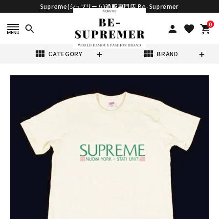
Supreme(シュプリーム)通販専門店 Be-Supremer
0
search
person
favorite
shopping_cart
view_module
view_module
CATEGORY
BRAND
search
Supreme シュプ
リーム 20FW
Nuova York
¥14,800
(税込)
Tee ニューヨーク
Tシャツ ナチュラ