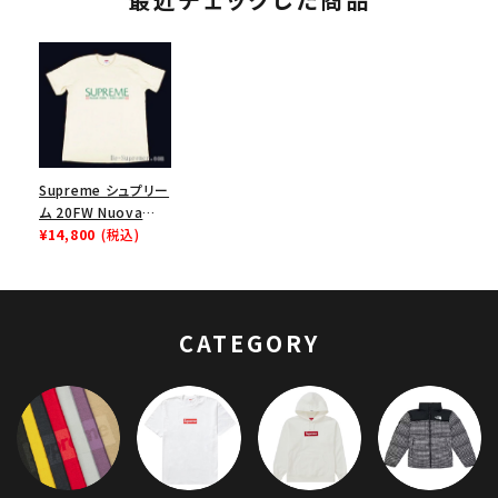
Supreme シュプリー
ム 20FW Nuova
York Tee ニューヨ
¥14,800
(税込)
ークTシャツ ナチュラ
ル
CATEGORY