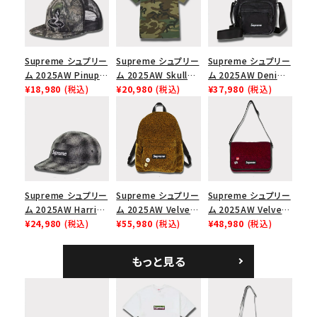
Supreme シュプリー
Supreme シュプリー
Supreme シュプリー
ム 2025AW Pinup
ム 2025AW Skull
ム 2025AW Denim
Mesh Back 5-Panel
¥18,980
(税込)
Tee スカル Tシャ
¥20,980
(税込)
Shoulder Bag デニ
¥37,980
(税込)
Capピンアップ メッシ
ツ ウッドランドカモ
ム ショルダーバッグ
ュバック 5パネルキャ
ブラック
ップ トゥルーティン
バーHTC フォールカ
モ
Supreme シュプリー
Supreme シュプリー
Supreme シュプリー
ム 2025AW Harris
ム 2025AW Velvet
ム 2025AW Velvet
Tweed Camp Cap
¥24,980
(税込)
Backpack ベルベッ
¥55,980
(税込)
Small Messenger
¥48,980
(税込)
ハリスツイード キャ
ト バックパック タンレ
Bag ベルベット スモ
ンプキャップ ブラック
オパード
ール メッセンジャー
もっと見る
バッグ レッドレオパー
ド