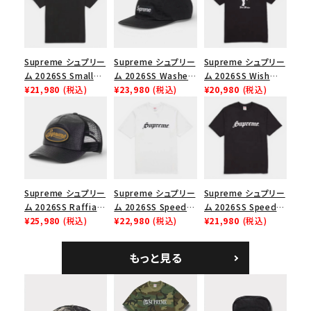
並び順
Supreme シュプリー
Supreme シュプリー
Supreme シュプリー
ム 2026SS Small
ム 2026SS Washed
ム 2026SS Wish
価格から探す
Box Tee スモールボ
¥21,980
(税込)
Chino Twill Camp
¥23,980
(税込)
Tee ウィッシュTシ
¥20,980
(税込)
ックスTシャツ ブラッ
Cap ウォッシュド チ
ャツ ブラック
円 ～
円
ク
ノツイル キャンプキャ
ップ ブラック
在庫のない商品を表示する
絞り込んで検索する
Supreme シュプリー
Supreme シュプリー
Supreme シュプリー
ム 2026SS Raffia
ム 2026SS Speed
ム 2026SS Speed
Mesh Back 5-Panel
¥25,980
(税込)
Tee スピードTシャツ
¥22,980
(税込)
Tee スピードTシャツ
¥21,980
(税込)
ラフィアメッシュバック
ホワイト
ブラック
5パネルキャップ ブラ
もっと見る
ック