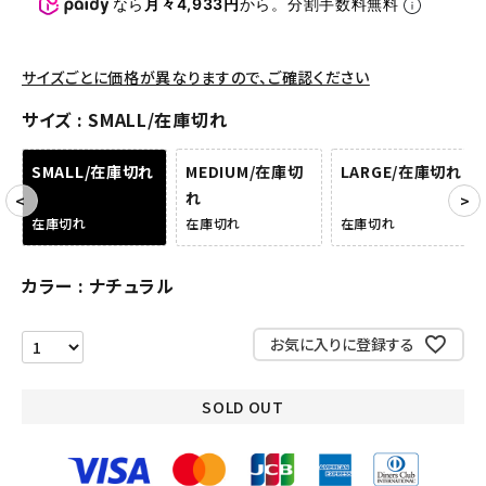
パンツ・ショーツ
なら
月々4,933円
から。分割手数料無料
アクセサリー
サイズごとに価格が異なりますので、ご確認ください
COLLABORATION BRAND
サイズ
SMALL/在庫切れ
SEASON
SMALL/在庫切れ
MEDIUM/在庫切
LARGE/在庫切れ
れ
CONTENTS
在庫切れ
在庫切れ
在庫切れ
ACCOUNT MENU
カラー
ナチュラル
ようこそ ゲスト 様
meeting_room
person
お気に入りに登録する
ログイン
会員登録
SOLD OUT
Follow us