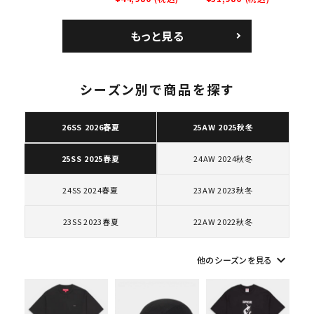
ズ ブラック
Courtposite ナイキ
Nike Air Force 1
コートポジット スニー
Low AF1 シュプリー
もっと見る
カー ホワイト 白
ムグッドイナフ ナイキ
エアフォース１スニー
カー シューズ ホワイ
ト
シーズン別で商品を探す
キーワードから探す
26SS 2026春夏
25AW 2025秋冬
search
24AW 2024秋冬
25SS 2025春夏
人気ワード
2026SS
2025AW
2025SS
Tシャツ・ロングスリーブ
キャップ・ハット
パーカー・クルーネック
24SS 2024春夏
23AW 2023秋冬
ショルダー・ウエストバッグ
ボックスロゴ
ブラックスウェット
カテゴリーから探す
23SS 2023春夏
22AW 2022秋冬
keyboard_arrow_down
コラボレーションブランドから探す
他のシーズンを見る
シーズンから探す