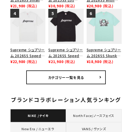
Box Tee スモールボ
¥21,980
(税込)
Angeles Fire Relief
¥30,980
(税込)
Tee ウィッシュTシ
¥20,980
(税込)
ックスTシャツ ブラッ
Box Logo Tee ファ
ャツ ブラック
ク
イヤーリリーフボック
スロゴTシャツ ホワ
イト 白
Supreme シュプリー
Supreme シュプリー
Supreme シュプリー
ム 2026SS Speed
ム 2026SS Speed
ム 2026SS Skunk
Tee スピードTシャツ
¥22,980
(税込)
Tee スピードTシャツ
¥21,980
(税込)
Tee スカンクTシャツ
¥18,980
(税込)
ホワイト
ブラック
ミント
カテゴリー一覧を見る
ブランドコラボレーション人気ランキング
NIKE /ナイキ
North Face/ノースフェイス
VANS / ヴァンズ
New Era / ニューエラ