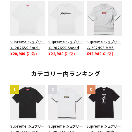
Box Logo Tee ファ
ブラック
ックスTシャツ ブラッ
イヤーリリーフボック
ク
スロゴTシャツ ホワ
イト 白
Supreme シュプリー
Supreme シュプリー
Supreme シュプリー
ム 2026SS Small
ム 2026SS Speed
ム 2024SS MM6
Box Tee スモールボ
¥20,980
(税込)
Tee スピードTシャツ
¥22,980
(税込)
Maison Margiela
¥44,980
(税込)
ックスTシャツ ホワイ
ホワイト
Box Logo Tee MM6
ト
メゾンマルジェラボッ
クスロゴTシャツ ホ
カテゴリー内ランキング
ワイト 白
Supreme シュプリー
Supreme シュプリー
Supreme シュプリー
ム 2026SS Small
ム 2025SS Los
ム 2026SS Wish