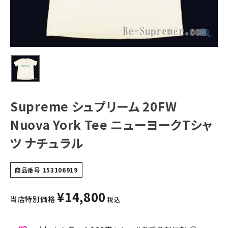
ル
NEW ITEMS
CATEGORY
Tシャツ・ロングスリーブ
パーカー・トレーナー
Supreme シュプリーム 20FW
ジャケット・アウター
Nuova York Tee ニューヨークTシャ
キャップ・ハット
ツ ナチュラル
ニット帽・ビーニー
バックパック・リュック
商品番号
153106919
その他バッグ類
¥
14,800
当店特別価格
税込
スニーカー・ブーツ