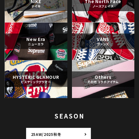
NIKE
The North Face
ナイキ
ノースフェイス
New Era
VANS
ニューエラ
ヴァンズ
HYSTERIC GLAMOUR
Others
ヒステリックグラマー
その他コラボアイテム
SEASON
25AW/2025秋冬