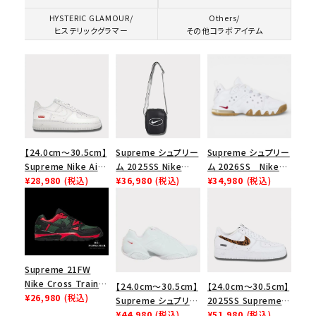
HYSTERIC GLAMOUR/
Others/
ヒステリックグラマー
その他コラボアイテム
【24.0cm～30.5cm】
Supreme シュプリー
Supreme シュプリー
Supreme Nike Air
ム 2025SS Nike
ム 2026SS Nike
Force 1 Low シュプ
¥28,980
(税込)
Leather Shoulder
¥36,980
(税込)
SB Air Max 2 CB 94
¥34,980
(税込)
リーム ナイキエアフォ
Bag ナイキレザーシ
Low SP ナイキ SB
ース１スニーカー シ
ョルダーバッグ ブラッ
エアマックス2 CB 94
ューズ ホワイト
ク 黒
ロー SP ホワイト
Supreme 21FW
Nike Cross Trainer
【24.0cm～30.5cm】
【24.0cm～30.5cm】
Low ナイキクロスト
¥26,980
(税込)
Supreme シュプリー
2025SS Supreme
レイナーロウ シュー
ム 2023AW Nike
¥44,980
(税込)
GOODENOUGH
¥51,980
(税込)