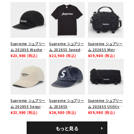
シーズンから探す
並び順
価格から探す
Supreme シュプリー
Supreme シュプリー
Supreme シュプリー
ム 2026SS Washed
ム 2026SS Speed
ム 2026SS Mini
円 ～
円
Chino Twill Camp
¥23,980
(税込)
Tee スピードTシャツ
¥22,980
(税込)
Duffle Bag ミニダッ
¥39,980
(税込)
Cap ウォッシュド チ
ブラック
フルバッグ ブラック
ノツイル キャンプキャ
在庫のない商品を表示する
ップ ブラック
絞り込んで検索する
Supreme シュプリー
Supreme シュプリー
Supreme シュプリー
ム 2026SS Sequin
ム 2026SS
ム 2026SS Utility
Denim Classic
¥23,980
(税込)
Pigment Coated S
¥26,980
(税込)
Bag ユーティリティ
¥39,980
(税込)
Logo 6-Panel シ
Logo 6-Panel ピグ
バッグ ブラック
ークインデニム クラ
メントコーテッド Sロ
もっと見る
シックロゴ 6パネルキ
ゴ 6パネル ネイビー