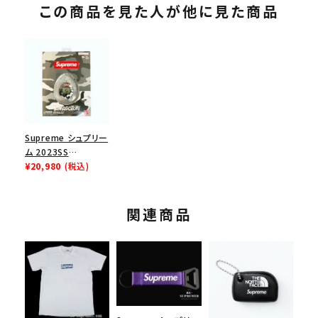
この商品を見た人が他に見た商品
Supreme シュプリー
ム 2023SS
Tamagotchi たまご
¥20,980
(税込)
っち ブラック
関連商品