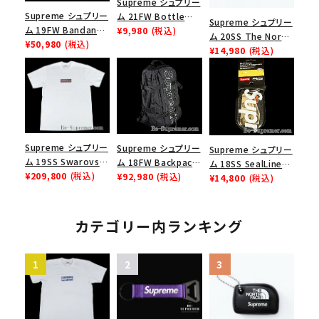
Supreme シュプリー
Supreme シュプリー
ム 21FW Bottle
Supreme シュプリー
ム 19FW Bandana
Opener Webbing
¥9,980
(税込)
ム 20SS The North
Box Logo Tee バン
¥50,980
(税込)
Keychain ボトルオ
Face Floating
¥14,980
(税込)
ダナボックスロゴTシ
ープナーウェビングキ
Keychain ノースフェ
ャツ ホワイト
ーチェイン パープル
イスフローティングキ
ーチェーン ブラック
Supreme シュプリー
Supreme シュプリー
Supreme シュプリー
ム 19SS Swarovski
ム 18FW Backpack
ム 18SS SealLine
Box Logo Tee スワ
¥209,800
(税込)
バックパック リュック
¥92,980
(税込)
See Pouch Small
¥14,800
(税込)
ロフスキーボックスロ
バッグ ブラック
シールラインシーポ
ゴＴシャツ ホワイト
ーチスモール ブラッ
ク
カテゴリー内ランキング