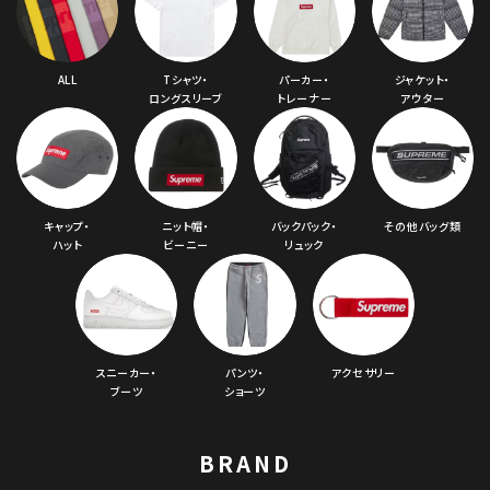
ALL
Tシャツ・
パーカー・
ジャケット・
ロングスリーブ
トレーナー
アウター
キャップ・
ニット帽・
バックパック・
その他バッグ類
ハット
ビーニー
リュック
スニーカー・
パンツ・
アクセサリー
ブーツ
ショーツ
BRAND