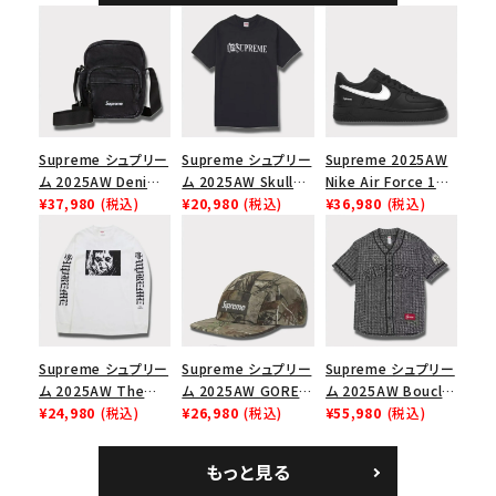
ャップ ナチュラル
Supreme シュプリー
Supreme シュプリー
Supreme 2025AW
ム 2025AW Denim
ム 2025AW Skull
Nike Air Force 1
Shoulder Bag デニ
¥37,980
(税込)
Tee スカル Tシャツ
¥20,980
(税込)
Low シュプリーム ナ
¥36,980
(税込)
ム ショルダーバッグ
ブラック
イキエアフォース１ス
ブラック
ニーカー シューズ ブ
ラック
Supreme シュプリー
Supreme シュプリー
Supreme シュプリー
ム 2025AW The
ム 2025AW GORE-
ム 2025AW Boucle
Exorcist Mother
¥24,980
(税込)
TEX Zip Pocket
¥26,980
(税込)
Baseball Jersey ブ
¥55,980
(税込)
L/S Tee エクソシス
Camp Cap ゴアテッ
ークレ ベースボール
ト マザー ロングスリ
クス ジップ ポケット
ジャージ ブラック
もっと見る
ーブTシャツ ホワイ
キャンプ キャップ リ