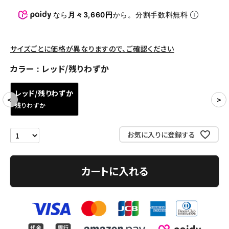
パンツ・ショーツ
なら
月々3,660円
から。分割手数料無料
アクセサリー
COLLABORATION BRAND
サイズごとに価格が異なりますので、ご確認ください
カラー
レッド/残りわずか
SEASON
レッド/残りわずか
CONTENTS
残りわずか
ACCOUNT MENU
お気に入りに登録する
ようこそ ゲスト 様
meeting_room
person
ログイン
会員登録
カートに入れる
Follow us