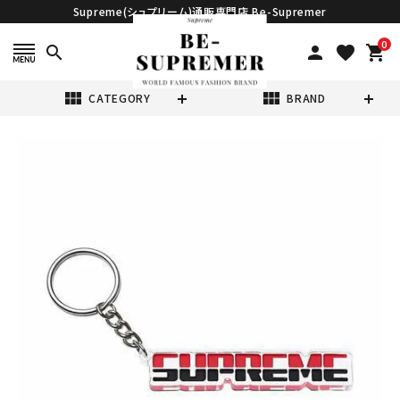
Supreme(シュプリーム)通販専門店 Be-Supremer
0
search
person
favorite
shopping_cart
view_module
view_module
CATEGORY
BRAND
search
Supreme シュプ
リーム 17FW
Embossed
¥10,980
(税込)
Keychain エン