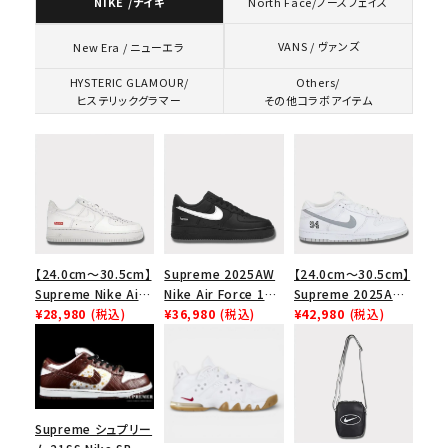
NIKE /ナイキ
North Face/ノースフェイス
VANS / ヴァンズ
New Era / ニューエラ
HYSTERIC GLAMOUR/
Others/
ヒステリックグラマー
その他コラボアイテム
【24.0cm～30.5cm】
Supreme 2025AW
【24.0cm～30.5cm】
Supreme Nike Air
Nike Air Force 1
Supreme 2025AW
Force 1 Low シュプ
¥28,980
(税込)
Low シュプリーム ナ
¥36,980
(税込)
Nike SB Dunk Low
¥42,980
(税込)
リーム ナイキエアフォ
イキエアフォース１ス
ナイキ SB ダンク ロ
ース１スニーカー シ
ニーカー シューズ ブ
ー スニーカー ホワイ
ューズ ホワイト
ラック
ト
Supreme シュプリー