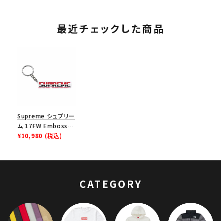
最近チェックした商品
Supreme シュプリー
ム 17FW Embossed
Keychain エンボス
¥10,980
(税込)
キーチェーン レッド
CATEGORY