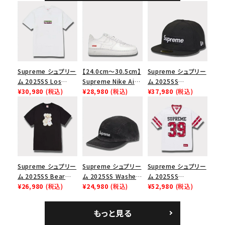
ト
アルツリーAPカモ
Supreme シュプリー
【24.0cm～30.5cm】
Supreme シュプリー
ム 2025SS Los
Supreme Nike Air
ム 2025SS
Angeles Fire Relief
¥30,980
(税込)
Force 1 Low シュプ
¥28,980
(税込)
Championship Box
¥37,980
(税込)
Box Logo Tee ファ
リーム ナイキエアフォ
Logo New Era Cap
イヤーリリーフボック
ース１スニーカー シ
チャンピオンシップボ
スロゴTシャツ ホワ
ューズ ホワイト
ックスロゴニューエラ
イト 白
キャップ ブラック 黒
Supreme シュプリー
Supreme シュプリー
Supreme シュプリー
ム 2025SS Bear
ム 2025SS Washed
ム 2025SS
Tee ベア Tシャツ ブ
¥26,980
(税込)
Chino Twill Camp
¥24,980
(税込)
Bandana Football
¥52,980
(税込)
ラック 黒
Cap ウォッシュチノツ
Jersey バンダナ フッ
イルキャンプキャップ
トボール ジャージ ホ
もっと見る
ブラック 黒
ワイト