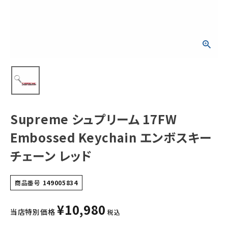
ボスキーチェーン
レッド
NEW ITEMS
CATEGORY
Tシャツ・ロングスリーブ
パーカー・トレーナー
ジャケット・アウター
Supreme シュプリーム 17FW
キャップ・ハット
Embossed Keychain エンボスキー
ニット帽・ビーニー
チェーン レッド
バックパック・リュック
商品番号
149005834
その他バッグ類
¥
10,980
スニーカー・ブーツ
当店特別価格
税込