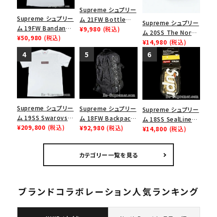
Supreme シュプリー
Supreme シュプリー
ム 21FW Bottle
Supreme シュプリー
ム 19FW Bandana
Opener Webbing
¥9,980
(税込)
ム 20SS The North
Box Logo Tee バン
¥50,980
(税込)
Keychain ボトルオ
Face Floating
¥14,980
(税込)
ダナボックスロゴTシ
ープナーウェビングキ
Keychain ノースフェ
ャツ ホワイト
ーチェイン パープル
イスフローティングキ
ーチェーン ブラック
Supreme シュプリー
Supreme シュプリー
Supreme シュプリー
ム 19SS Swarovski
ム 18FW Backpack
ム 18SS SealLine
Box Logo Tee スワ
¥209,800
(税込)
バックパック リュック
¥92,980
(税込)
See Pouch Small
¥14,800
(税込)
ロフスキーボックスロ
バッグ ブラック
シールラインシーポ
ゴＴシャツ ホワイト
ーチスモール ブラッ
カテゴリー一覧を見る
ク
ブランドコラボレーション人気ランキング