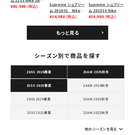
ム 21SS Nike SB
Supreme シュプリー
Supreme シュプリー
Dunk Low ナイキSB
¥65,980
(税込)
ム 2026SS Nike
ム 2025SS Nike
ダンクロウ スニーカ
SB Air Max 2 CB 94
¥34,980
(税込)
Leather Shoulder
¥36,980
(税込)
ー ブラウン
Low SP ナイキ SB
Bag ナイキレザーシ
エアマックス2 CB 94
ョルダーバッグ ブラッ
もっと見る
ロー SP ホワイト
ク 黒
シーズン別で商品を探す
キーワードから探す
search
26SS 2026春夏
25AW 2025秋冬
人気ワード
2026SS
2025AW
2025SS
Tシャツ・ロングスリーブ
24AW 2024秋冬
25SS 2025春夏
キャップ・ハット
パーカー・クルーネック
ショルダー・ウエストバッグ
ボックスロゴ
ブラックスウェット
24SS 2024春夏
23AW 2023秋冬
カテゴリーから探す
23SS 2023春夏
22AW 2022秋冬
コラボレーションブランドから探す
keyboard_arrow_down
他のシーズンを見る